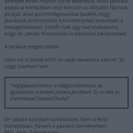
amelyek miatt folyton zűrbe keveredik. Most például
abban a kórházban veszi kölcsön az aktuális főorvos
álcáját, ahol pszichológusunkat kezelik, hogy
Jakobnak kellemesebb körülményeket teremtsen a
betegellátásban. Ebből csak úgy tud szabadulni,
hogy dr. Jakobi hivatalosan is elvállalja páciensének.
A terápia megkezdődik.
Isten ott ül Jakob előtt, és saját bevallása szerint "jó
nagy szarban" van.
"Végigkepesztettem a világtörténelmen, és
igyekeztem mindent jobbra fordítani. És mi lett az
eredménye? Semmi! Nulla!"
Dr. Jakobi azonban tamáskodik. Nem a fenti
mondatban, hanem a páciens személyében.
Már, hogy ő lenne Isten.