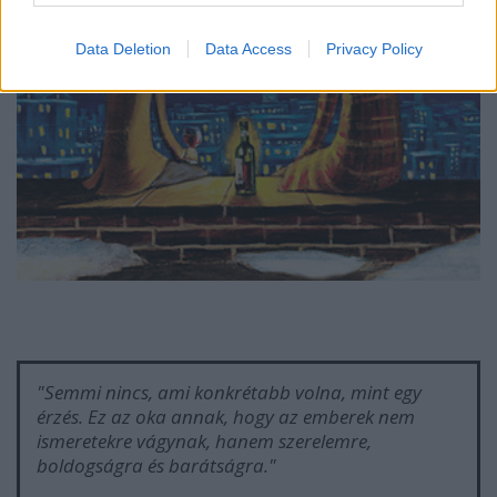
Data Deletion
Data Access
Privacy Policy
"Semmi nincs, ami konkrétabb volna, mint egy
érzés. Ez az oka annak, hogy az emberek nem
ismeretekre vágynak, hanem szerelemre,
boldogságra és barátságra."