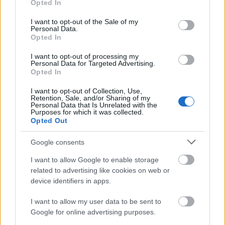
Opted In
Így is fáj, úgy is fáj.
use your data for below specified purposes in below Google
Lassan, fokozatosan hinni kezd Abelben, és lassan,
consent section.
I want to opt-out of the Sale of my
fokozatosan felelős ember lesz a "lekvárból".
Personal Data.
Opted In
Férfi. Amolyan igazi Férfi lesz belőle.
Ehhez persze kalandokon és súlyos történéseken kell
I want to opt-out of processing my
átmennie.
Personal Data for Targeted Advertising.
Hol Istennel, hol Isten nélkül.
Opted In
Hiába, a felnőtt emberi lét tudatosságát ingyen nem
I want to opt-out of Collection, Use,
adják.
Retention, Sale, and/or Sharing of my
És ekkor történik valami, ami fenekestől forgatja fel
Personal Data that Is Unrelated with the
Purposes for which it was collected.
mindannyiuk életét, és fel kell tenni a kérdést:
Opted Out
ha Abel Isten, akkor miért az történt, ami történt?
Ha nem Abel az Isten, akkor kicsoda Isten?!
Google consents
És miért pont ő?
I want to allow Google to enable storage
És akkor minek volt ez az egész procedúra?!
related to advertising like cookies on web or
device identifiers in apps.
A könyvben mindenre (MINDENRE) válasz érkezik.
I want to allow my user data to be sent to
A kép forrása
itt.
Google for online advertising purposes.