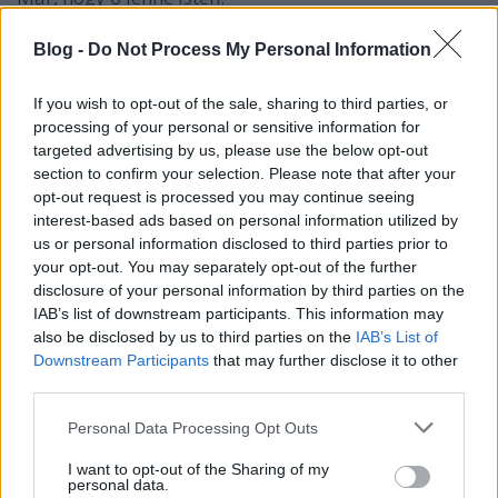
Szerinte Abel súlyos skizofréniában szenved, némi
téveszmékkel megspékelve.
Blog -
Do Not Process My Personal Information
Isten azonban csak ingatja busa fejét.
If you wish to opt-out of the sale, sharing to third parties, or
processing of your personal or sensitive information for
"Világos, hogy valamit rosszul csinálok. Segíts
targeted advertising by us, please use the below opt-out
kideríteni, mi az, hogy az emberek újra higgyenek
section to confirm your selection. Please note that after your
bennem. ... De ehhez előbb neked kell hinned
opt-out request is processed you may continue seeing
bennem, Jakob. Hogy győzhetném meg az
interest-based ads based on personal information utilized by
emberiséget, ha saját pszichoterapeutám is
us or personal information disclosed to third parties prior to
bolondnak néz?"
your opt-out. You may separately opt-out of the further
disclosure of your personal information by third parties on the
IAB’s list of downstream participants. This information may
also be disclosed by us to third parties on the
IAB’s List of
Mint kiderül: Isten benne rekedt egy testben, és fogy
Downstream Participants
that may further disclose it to other
az ereje, de az ideje is.
third parties.
Szépen haladunk a végkifejlet felé, ahol Jakobot
Please note that this website/app uses one or more Google
Personal Data Processing Opt Outs
lépten-nyomon orrba verik, hol szándékosan, hol
services and may gather and store information including but
véletlenül.
not limited to your visit or usage behaviour. You may click to
I want to opt-out of the Sharing of my
personal data.
Mindegy.
grant or deny consent to Google and its third-party tags to