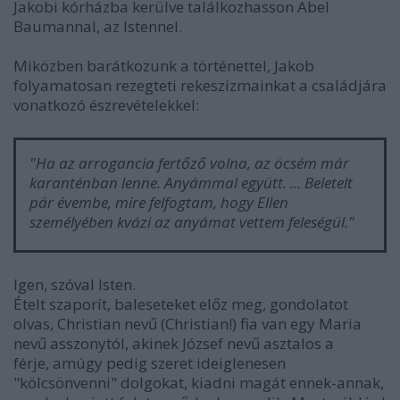
Jakobi kórházba kerülve találkozhasson Abel
Baumannal, az Istennel.
Miközben barátkozunk a történettel, Jakob
folyamatosan rezegteti rekeszizmainkat a családjára
vonatkozó észrevételekkel:
"Ha az arrogancia fertőző volna, az öcsém már
karanténban lenne. Anyámmal együtt. ...
Beletelt
pár évembe, mire felfogtam, hogy Ellen
személyében kvázi az anyámat vettem feleségül."
Igen, szóval Isten.
Ételt szaporít, baleseteket előz meg, gondolatot
olvas, Christian nevű (Christian!) fia van egy Maria
nevű asszonytól, akinek József nevű asztalos a
férje, amúgy pedig szeret ideiglenesen
"kölcsönvenni" dolgokat, kiadni magát ennek-annak,