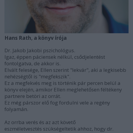
Hans Rath, a könyv írója
Dr. Jakob Jakobi pszichológus.
Igaz, éppen páciensek nélkül, csődjelentést
fontolgatva, de akkor is.
Elvált felesége, Ellen szerint "lekvár", aki a legkisebb
nehézségtől is "megfekszik".
Ez a megfekvés meg is történik pár percen belül a
könyv elején, amikor Ellen meglehetősen féltékeny
partnere betöri az orrát.
Ez még párszor elő fog fordulni vele a regény
folyamán.
Az orrba verés és az azt követő
eszméletvesztés szükségeltetik ahhoz, hogy dr.