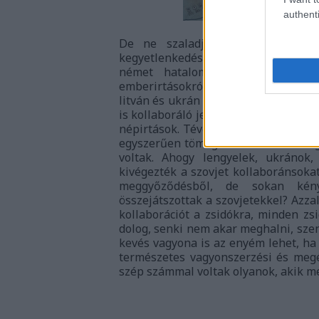
authenti
De ne szaladjunk ennyire előre
kegyetlenkedés elsősorban azokon a 
német hatalom is elfoglalt. És
emberirtásokról alig kevesen tudtak
litván és ukrán földeken, mindenhol
is kollaboráló jelentős számú lakoss
népirtások. Tévedés azt hinni, hogy
egyszerűen tömegsírokba lőtték. Hogy
voltak. Ahogy lengyelek, ukránok,
kivégezték a szovjet kollaboránsoka
meggyőződésből, de sokan kény
összejátszottak a szovjetekkel? Azza
kollaborációt a zsidókra, minden zs
dolog, senki nem akar meghalni, sze
kevés vagyona is az enyém lehet, ha
természetes vagyonszerzési és megél
szép számmal voltak olyanok, akik me