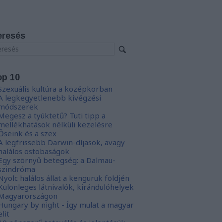
eresés
op 10
Szexuális kultúra a középkorban
A legkegyetlenebb kivégzési
módszerek
Megesz a tyúktetű? Tuti tipp a
mellékhatások nélküli kezelésre
Őseink és a szex
A legfrissebb Darwin-díjasok, avagy
halálos ostobaságok
Egy szörnyű betegség: a Dalmau-
szindróma
Nyolc halálos állat a kenguruk földjén
Különleges látnivalók, kirándulóhelyek
Magyarországon
Hungary by night - Így mulat a magyar
elit