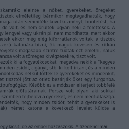
kamrák: eleinte a nőket, gyerekeket, öregeket
isztek elméletileg bármikor megtagadhatták, hogy
 maga után semmiféle következményt, büntetést, ha
, de volt, és nem örültek ugyan neki a felettesek. A
y lengyel vagy ukrán pl. nem mondhatta, mert akkor
etek ekkor még elég kiforratlanok voltak: a tisztek
szerű katonára bízni, ők maguk kevesen és ritkán
zovjetek magasabb szintre tudták ezt emelni, náluk
csa volt a tömeges kivégzésekre, tiszt volt.
zték ki a fogyatékosokat, megadva nekik a "kegyes
inden zsidót, cigányt, stb. ki kell irtani, és a minden
gondolkodás nélkül lőttek le gyerekeket és mindenkit,
tiszttől jött az ötlet: bezárják őket egy furgonba,
ipufogógázt. Később ez a módszer elterjedt többfelé
amrák előfutárainak. Persze volt olyan, aki sokkal
szemben fejbelövi a gyereket, és nem megfullasztja.
rendelték, hogy minden zsidót, tehát a gyerekeket is
trák) német katona a következő levelet küldte a
egy kicsit, de az ember hozzászokik. A tizediknél már