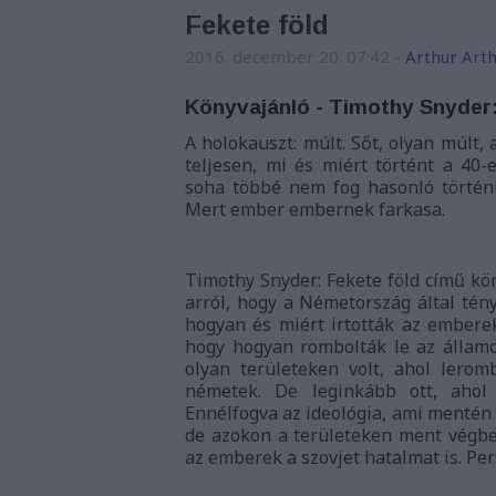
Fekete föld
2016. december 20. 07:42
-
Arthur Art
Könyvajánló - Timothy Snyder:
A holokauszt: múlt. Sőt, olyan múlt
teljesen, mi és miért történt a 4
soha többé nem fog hasonló történ
Mert ember embernek farkasa.
Timothy Snyder: Fekete föld című kön
arról, hogy a Németország által tény
hogyan és miért irtották az emberek
hogy hogyan rombolták le az állam
olyan területeken volt, ahol lerom
németek. De leginkább ott, ahol
Ennélfogva az ideológia, ami mentén 
de azokon a területeken ment végbe 
az emberek a szovjet hatalmat is. Pe