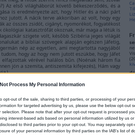
Ca
m?) Az első világháborút követő békeszerződés, és a
Ti
gása is eredményezte azt, hogy Hitler és a náci párt
Li
 jutott. A nácik terve akkoriban az volt, hogy egy
He
ák az összes zsidót, cigányt, nyomorékot, fogyatékost
k ökológiai katasztrófát okoznak, már maga a létük is
Fr
dagaszkár szigete volt, később Szibéria jeges világát
onalukat a bibliai szövegek alapján egészen Jáfetig,
se
 a germán nép az egyetlen, ami megtartotta nagyjából
ne
Vi
m tudom, hogy az hogy nem jutott eszükbe, hogy Jáfet
(
2
az elfajzottak vérével halálos bűn. (Noénak három fia
ki
innen jön a szemita, antiszemita kifejezés), Hám vagy
yja.)
do
ho
kö
Not Process My Personal Information
(
2
én
to opt-out of the sale, sharing to third parties, or processing of your per
do
formation for targeted advertising by us, please use the below opt-out s
la
r selection. Please note that after your opt-out request is processed y
kö
eing interest-based ads based on personal information utilized by us or
iz
me
disclosed to third parties prior to your opt-out. You may separately opt-
losure of your personal information by third parties on the IAB’s list of
M0