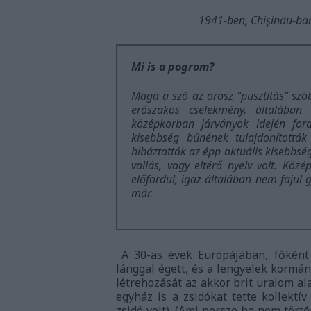
1941-ben, Chişinău-ba
Mi is a pogrom?
Maga a szó az orosz "pusztítás" szó
erőszakos cselekmény, általában 
középkorban járványok idején for
kisebbség bűnének tulajdonítottá
hibáztatták az épp aktuális kisebbsé
vallás, vagy eltérő nyelv volt. Kö
előfordul, igaz általában nem fajul g
már.
A 30-as évek Európájában, főként
lánggal égett, és a lengyelek kormán
létrehozását az akkor brit uralom al
egyház is a zsidókat tette kollektí
zsidó volt). (Ami persze ha nem tört