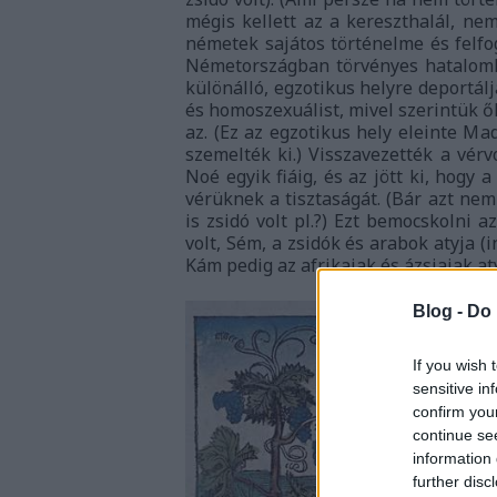
mégis kellett az a kereszthalál, ne
németek sajátos történelme és felfo
Németországban törvényes hatalomhoz
különálló, egzotikus helyre deportálj
és homoszexuálist, mivel szerintük ő
az. (Ez az egzotikus hely eleinte Ma
szemelték ki.) Visszavezették a vérv
Noé egyik fiáig, és az jött ki, hogy
vérüknek a tisztaságát. (Bár azt ne
is zsidó volt pl.?) Ezt bemocskolni 
volt, Sém, a zsidók és arabok atyja (
Kám pedig az afrikaiak és ázsiaiak at
Blog -
Do 
If you wish 
sensitive in
confirm you
continue se
information 
further disc