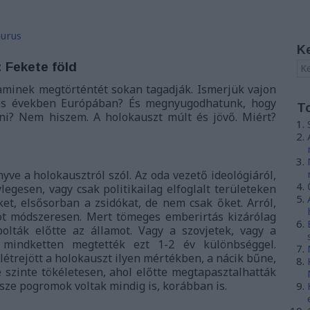
hurus
K
 Fekete föld
, aminek megtörténtét sokan tagadják. Ismerjük vajon
0-es években Európában? És megnyugodhatunk, hogy
T
ni? Nem hiszem. A holokauszt múlt és jövő. Miért?
yve a holokausztról szól. Az oda vezető ideológiáról,
legesen, vagy csak politikailag elfoglalt területeken
et, elsősorban a zsidókat, de nem csak őket. Arról,
ot módszeresen. Mert tömeges emberirtás kizárólag
bolták előtte az államot. Vagy a szovjetek, vagy a
 mindketten megtették ezt 1-2 év különbséggel.
létrejött a holokauszt ilyen mértékben, a nácik bűne,
szinte tökéletesen, ahol előtte megtapasztalhatták
rsze pogromok voltak mindig is, korábban is.