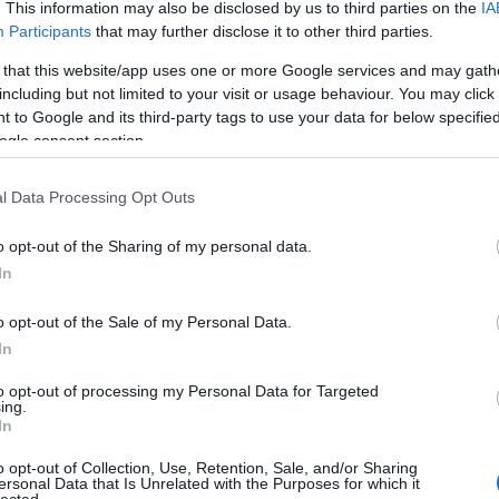
. This information may also be disclosed by us to third parties on the
IA
ti
gy
Participants
that may further disclose it to other third parties.
19
me
 that this website/app uses one or more Google services and may gath
including but not limited to your visit or usage behaviour. You may click 
gi
 to Google and its third-party tags to use your data for below specifi
11
ogle consent section.
:)
l Data Processing Opt Outs
o opt-out of the Sharing of my personal data.
In
o opt-out of the Sale of my Personal Data.
In
, hogy a hitleri Németország és Lengyelország akár
ez nem valósult meg. A lengyelek megnemtámadási
to opt-out of processing my Personal Data for Targeted
nióval, mind a németekkel, úgy gondolták, hogy ez a
ing.
 a következő években. A náci propaganda része volt
In
mvezetés csak egy zsidó báb, és ha egy nagyszabású
erőt, akkor Szovjetunió szétmorzsolódik. Sztálin félt
o opt-out of Collection, Use, Retention, Sale, and/or Sharing
ersonal Data that Is Unrelated with the Purposes for which it
zövetségesek később) túl is becsülte azt. Ám tett egy
lected.