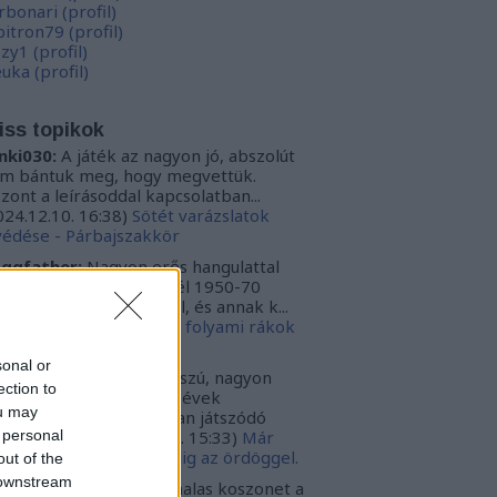
rbonari
(
profil
)
bitron79
(
profil
)
zzy1
(
profil
)
uka
(
profil
)
iss topikok
nki030:
A játék az nagyon jó, abszolút
m bántuk meg, hogy megvettük.
szont a leírásoddal kapcsolatban...
024.12.10. 16:38
)
Sötét varázslatok
védése - Párbajszakkör
ggfather:
Nagyon erős hangulattal
zza az amerikai mélydél 1950-70
zötti idejét. A krimi szál, és annak k...
024.02.20. 16:24
)
Ahol a folyami rákok
ekelnek
sonal or
ggfather:
Nagyon hosszú, nagyon
ection to
ssan építkező 50-70-es évek
ou may
zépnyugat amerikájában játszódó
 personal
galmas tör...
(
2022.03.30. 15:33
)
Már
gint az ördöggel. Mindig az ördöggel.
out of the
 downstream
ncsa:
Carbonari szia, halas koszonet a