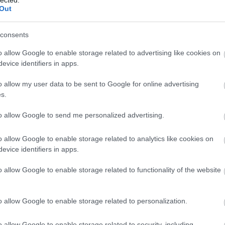
an szolgáló szovjet titkár valóban zsidó volt, őket
Out
és meg is köttetett a Molotov-Ribbentrop paktum. Aztán
got, később a szovjetek elfoglalták a balti államokat
ta magát, amikor nekiment a szövetségeseknek is, és
consents
o allow Google to enable storage related to advertising like cookies on
evice identifiers in apps.
o allow my user data to be sent to Google for online advertising
s.
to allow Google to send me personalized advertising.
o allow Google to enable storage related to analytics like cookies on
evice identifiers in apps.
o allow Google to enable storage related to functionality of the website
o allow Google to enable storage related to personalization.
o allow Google to enable storage related to security, including