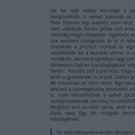
De ha már szóba kerültek a gáz
megkímélték. A német katonák és t
főbe lőjenek egy embert, nem vont
nem vállalják. Kevés példa volt erre
többség mégis megtette. Ugyanezt eg
sok esetben kivégezték őt is. A ném
szerették a piszkos munkát az egy
mocskolták be a kezüket vérrel. A s
mindenki, akinek engedélye vagy paran
Németországban kipufogógázzal vége
halált". Később jött a parancs, hogy m
alatt a gyerekeket is értjük. Sokan 
de sokaknak ez nem ment. Egy német 
aminek a csomagterébe bevezetik a k
is, ezek tekinthetőek a valódi gázk
humánusabbnak tartotta, ha szemtől 
Mogiljov volt az első város, ahol el
öljék meg. Egy ott szolgáló (osz
feleségének:
"Az első célzásnál a kezem remegett 