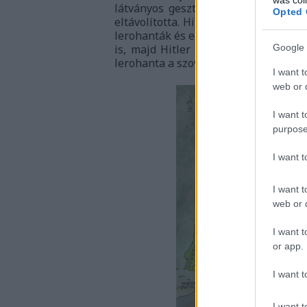
látványos gesztust: néhány magasabb
Opted 
eltávolította. Hitler értékelte ezt, 
lerohanták és elfelezték Lengyelorszá
is, majd Hitler egy kicsit elszámol
Google 
lerohanta a szovjeteket.
I want t
web or d
I want t
purpose
I want 
I want t
web or d
I want t
or app.
I want t
I want t