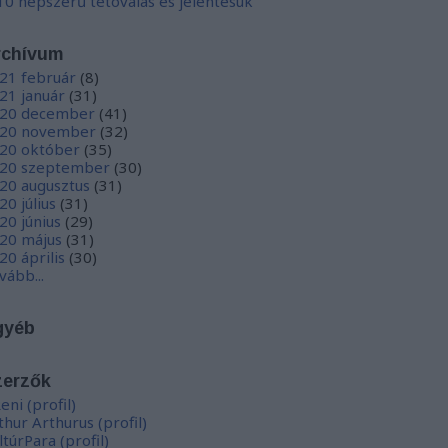
10 népszerű tetoválás és jelentésük
rchívum
21 február
(
8
)
21 január
(
31
)
20 december
(
41
)
20 november
(
32
)
20 október
(
35
)
20 szeptember
(
30
)
20 augusztus
(
31
)
20 július
(
31
)
20 június
(
29
)
20 május
(
31
)
20 április
(
30
)
vább
...
gyéb
zerzők
eni
(
profil
)
thur Arthurus
(
profil
)
ltúrPara
(
profil
)