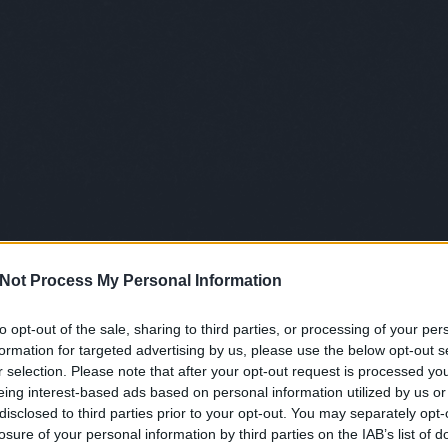
Ca
Ti
Li
He
ótolni kellett, és az államok leginkább Amerikában
ktől beszélünk szexuális forradalomról, ahol a szex
Fr
ngeni, ha szóba került, sőt, a szélsőséges prűdségből
se
élsőséges szabadosságba, túlzott testiségbe. A
ne
tótűzként terjedt, és a szexualitás lassan kinőtt a
Vi
ozni. Megjelentek az első komolyabb szexualitással
(
2
Playboy, és egy kicsit később a Hustler. Az emberek
ki
rek ott virítottak a legtöbb férfi falain, az öltözők
do
Nem is kellett sokáig várni az első, igazi modern
ho
72-ben mutattak be az államokban.
kö
Not Process My Personal Information
(
2
én
to opt-out of the sale, sharing to third parties, or processing of your per
do
formation for targeted advertising by us, please use the below opt-out s
la
r selection. Please note that after your opt-out request is processed y
kö
a főszereplő nő nem képes a normális módon elélvezni,
eing interest-based ads based on personal information utilized by us or
iz
Így csakis akkor tud eljutni a csúcsra, ha teljesen
me
disclosed to third parties prior to your opt-out. You may separately opt-
ledug a torkán ameddig tud. Szexuális forradalom ide,
losure of your personal information by third parties on the IAB’s list of
M0