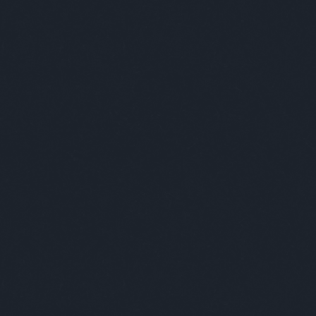
K
z
icsit összeszedni, összefoglalni az ember szexuális
t. Láthattuk, hogy a nyugati és a keleti ember között
T
 Ez nyilván a kultúrában gyökerezik és az adott
emző arcot mutat. Ameddig a testiség valamilyen
ig zömében előnyére vált az embernek, kellemes
poknak, és az utódnemzést valamilyen lelki
 keleten volt jellemző, de azért a nyugati világ is
t itt, a fejlett világban a szex tabu maradt, amiről
kitárgyalni, elemezgetni. Kezdenek megmutatkozni a
oztatni.
dik ezekben a változásokban a leginkább, ugyanis a
eg az első modern sztriptíz 1894-ben. A története
olha kezdett el gyötörni, és ő kénytelen volt szépen