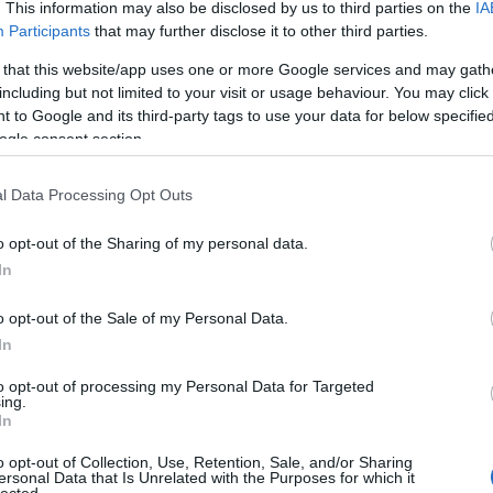
hihetetlen botrány lett. Betiltották 23 államban,
. This information may also be disclosed by us to third parties on the
IA
ti
n volt. A téma, azaz a felláció nem volt újdonság, de
gy
Participants
that may further disclose it to other third parties.
 hatású volt. Leginkább az arcra élvezés és a nő ezzel
19
háborodást, főképp feminista szervezetekben. Ha más
me
 that this website/app uses one or more Google services and may gath
szélgetéseket, és feltáró jellegű elemzéseket indított
including but not limited to your visit or usage behaviour. You may click 
gi
alapozta meg azt, hogy a moziba kerülő filmekből
 to Google and its third-party tags to use your data for below specifi
11
ós ábrázolása, és maga az aktus bemutatása csakis a
ogle consent section.
:)
 Tehát egy igényes rendező nem mutatta be a film
t a maga valójában, ezt átadta igénytelen, sokszor
l Data Processing Opt Outs
mes szexualitás ledegradálódott mocskos, megalázó,
utatására, ami sokat rontott az emberek szexuális
vállalt volna ilyen jelenteket komoly filmekben, vagy
o opt-out of the Sharing of my personal data.
ljon közben. Ez most már a pornó lealjasodása után
In
an és érzékletesen nyúltak volna a témához, és
a filmekbe, lehet az emberek erotikus kultúrája is
o opt-out of the Sale of my Personal Data.
 az embereknek, ha ilyet akarnak látni, nem marad
In
özött felvett, bűnözők által pénzelt pornót nézni.
igyekszem megkeresni az igényesebb, erotikusabb
to opt-out of processing my Personal Data for Targeted
indig bűnös dolog, amit főképp a férfiak végeznek,
ing.
yában. A szexuális együttlét ellaposodik, monotonná
In
k a párok fejében arról, milyen is egy jó szex. A
Felnőtt tartalom!
 csapódott. A szépségipar, a modellek irreálisan
o opt-out of Collection, Use, Retention, Sale, and/or Sharing
ersonal Data that Is Unrelated with the Purposes for which it
szerek, de még a kocsikat is pucér nőkkel árulják
lected.