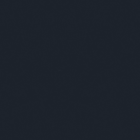
eresés
op 10
Szexuális kultúra a középkorban
A legkegyetlenebb kivégzési
módszerek
Megesz a tyúktetű? Tuti tipp a
mellékhatások nélküli kezelésre
Őseink és a szex
A legfrissebb Darwin-díjasok, avagy
halálos ostobaságok
Egy szörnyű betegség: a Dalmau-
szindróma
Nyolc halálos állat a kenguruk földjén
Különleges látnivalók, kirándulóhelyek
Magyarországon
Hungary by night - Így mulat a magyar
elit