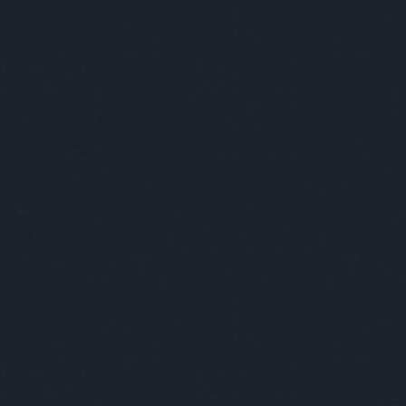
felelősség is. Ne féljünk szakemb
sarlatánokhoz kerüljünk. Egy rossz 
tányérokat vágunk egymáshoz.
Páran a mon
párcserékkel
mindig jobb, 
partik keret
divatosabba
körében az i
még csak tüne
úgy is kell h
lesz, ha nem
hozzáállás vezet ahhoz, hogy nem
szétmennek. A „nekem jobb jár”, „úgy
nekem komoly kapcsolat” mind-mind o
média ezt sugallja nekik. A szex n
örömforrás, amiben nem baj, ha kihas
A szexualitás nem végcél, hane
beteljesülésnek, amit két ember egym
érzéketlenebb világban jobban oda