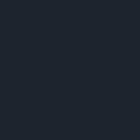
A
sokat várni, egészen pontosan három évet. Ebben is
20
rou és Albert Kirchne rendezte az első fennmaradt
20
bb voltak művészfilmek, de már ott volt benne a
20
enyhe pajzánság.
20
20
20
 foglalkozni az elmével, a pszichével, ugyanis isten,
20
ár kikerült a felvilágosult ember hitképéből. Miután
20
en nem létezik, sose létezett, és csak az ember
20
A materialista felfogás gyorsan elharapódzott, de a
20
 elég nagy űr keletkezett. Az ember és az ő vágyai
20
megváltó erő már nem volt annyira népszerű, a helyét
To
, és a szexualitás minél gyakoribb és élvezetesebb
e kielégülésre, csak ezt nem lelkileg kereste már,
E
ze rengeteg problémát is felvetett. Az emberek kissé
látták, hogy hiába élik élvhajhászként az életüket, a
ozta elő többek között a pszichoanalízist és emelte a
S
. Freud szinte minden, lelki eredetű betegséget
GR
ermekkori elfajzásra vezetett vissza. És ezzel kvázi
Ar
Ku