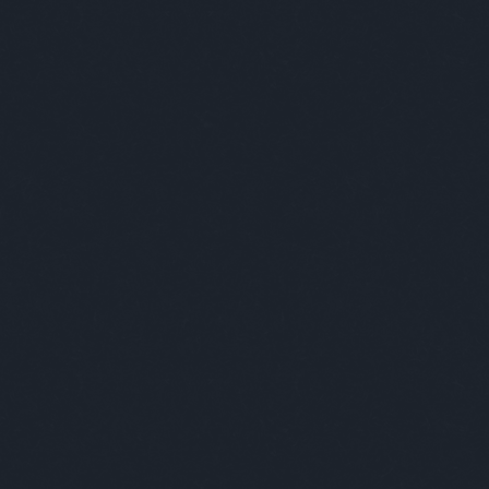
10 népszerű tetoválás és jelentésük
rchívum
21 február
(
8
)
21 január
(
31
)
20 december
(
41
)
20 november
(
32
)
20 október
(
35
)
20 szeptember
(
30
)
20 augusztus
(
31
)
20 július
(
31
)
20 június
(
29
)
20 május
(
31
)
20 április
(
30
)
vább
...
gyéb
zerzők
eni
(
profil
)
thur Arthurus
(
profil
)
ltúrPara
(
profil
)