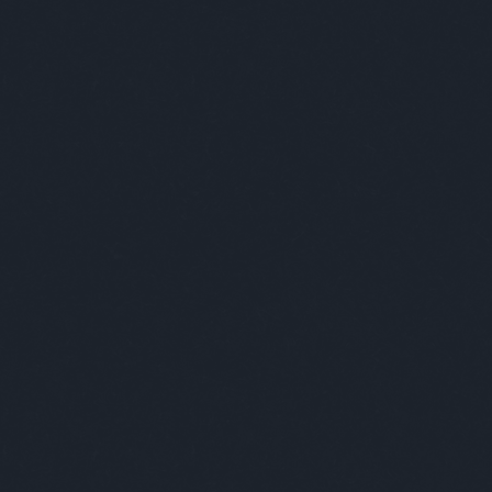
erhez fordulni a bajainkkal, de ügyeljünk, nehogy
párkapcsolati tanácsadó többet árthat, minta otthon
otonná, rutinszerűvé vált szexuális életüket
, és egyéb játékokkal próbálják megmenteni. Ez még
mintha a férfi prostituáltakhoz járna, a nő meg csajos
ében meztelen férfiak péniszét kergetné. Egyre
k az unatkozó, elhanyagolt feleségek, barátnők
lyen összejövetelek. Ez nem megoldása semminek,
ti kezelésre sem alkalmas. Egy stabil kapcsolathoz
ozzáállni. Sokan azonban úgy kezdik, hogy lássuk mi
 tetszik már lépek is. És véleményem szerint ez a
 jön össze a dolog, és tényleg az a vége, hogy
is jöhet egy igazibb”, meg „még fiatal vagyok, minek
tt motoszkál a párok fejében, mert a társadalom, a
em a párkapcsolat megerősítője, hanem pillanatnyi
ználjuk a másikat, holnap úgyis lelép reggel.
m egy fontos eszköz. Eszköze a minél erősebb
ással elérhet. Ebben a rohanó, felgyorsult, és egyre
 kell figyelni arra, mit kezdünk a testünkkel, a