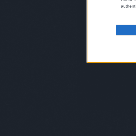
amikor van, azt jónak érzik. Enne
authenti
vannak, nem csak annyi, hogy a fér
feláll, akkor az ész is megáll vele együ
ráér és nincs dolga, akkor „rár
kiindulva írom ezt. De ne feledjük, 
ivarsejtet termelnek a herék, míg 
petét kell őrizgetniük. A férfi tehá
tettre kész állapotban a nap bármel
hangolódnia a szexre. Ehhez türelem
férfi felé, és főképp kommunikáció. 
fejem”, egy férfi sem fogja jobban 
vagy simogatással, akkor – magamból
úgy leráznák. De ehhez kell némi in
kevesebb van a mostani párokban. És
filmek hamis illúziói is a tökéletes ka
Ha valaki egy pornófilmen gyakorolt
A mindig hatalmas, merev péniszű sz
nem lehetnek mércék senki számára.
A szexet a helyén kell kezelni. M