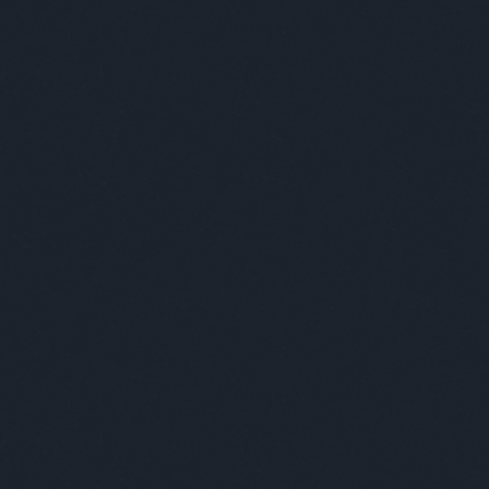
Korunk szexualitása
2017. január 21. 00:05
-
Tibitron79
A szexualitás története 3. rés
Az előző két részben megpróbáltam k
fejlődését és az ehhez való viszonyá
azért jócskán voltak különbségek.
civilizációra, társadalomra jell
komplexebb egész része volt, add
kiegészítője volt a hétközna
összekapcsolódássá tette. Ez főképp
igyekezett megadni a módját. De azér
nem illik beszélni, amit nem illik 
jelei annak, hogy ezen próbálnak vált
Természetesen Franciaország jeleske
párizsi Moulin Rouge-ban történt m
szerint egy csinos, fiatal nőt egy b