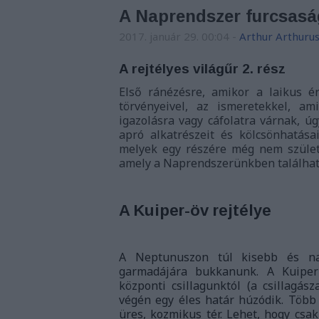
A Naprendszer furcsasá
2017. január 29. 00:04
-
Arthur Arthuru
A rejtélyes világűr 2. rész
Első ránézésre, amikor a laikus 
törvényeivel, az ismeretekkel, a
igazolásra vagy cáfolatra várnak, ú
apró alkatrészeit és kölcsönhatása
melyek egy részére még nem szület
amely a Naprendszerünkben találhat
A Kuiper-öv rejtélye
A Neptunuszon túl kisebb és na
garmadájára bukkanunk. A Kuiper-ö
központi csillagunktól (a csillagás
végén egy éles határ húzódik. Több 
üres, kozmikus tér. Lehet, hogy csak