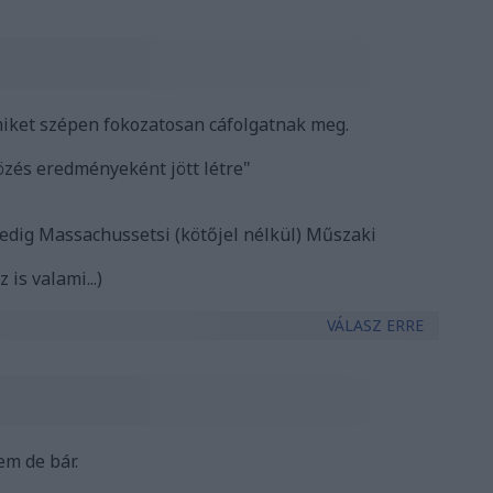
miket szépen fokozatosan cáfolgatnak meg.
zés eredményeként jött létre"
edig Massachussetsi (kötőjel nélkül) Műszaki
is valami...)
VÁLASZ ERRE
em de bár.