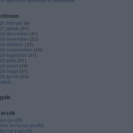
10 népszerű tetoválás és jelentésük
rchívum
21 február
(
8
)
21 január
(
31
)
20 december
(
41
)
20 november
(
32
)
20 október
(
35
)
20 szeptember
(
30
)
20 augusztus
(
31
)
20 július
(
31
)
20 június
(
29
)
20 május
(
31
)
20 április
(
30
)
vább
...
gyéb
zerzők
eni
(
profil
)
thur Arthurus
(
profil
)
ltúrPara
(
profil
)