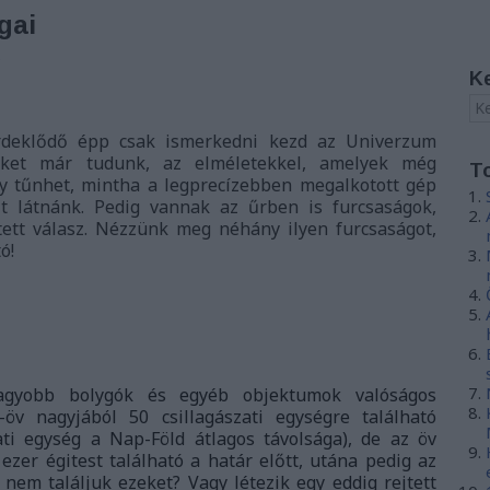
gai
s
K
érdeklődő épp csak ismerkedni kezd az Univerzum
miket már tudunk, az elméletekkel, amelyek még
T
gy tűnhet, mintha a legprecízebben megalkotott gép
it látnánk. Pedig vannak az űrben is furcsaságok,
ett válasz. Nézzünk meg néhány ilyen furcsaságot,
ó!
gyobb bolygók és egyéb objektumok valóságos
v nagyjából 50 csillagászati egységre található
zati egység a Nap-Föld átlagos távolsága), de az öv
ezer égitest található a határ előtt, utána pedig az
 nem találjuk ezeket? Vagy létezik egy eddig rejtett