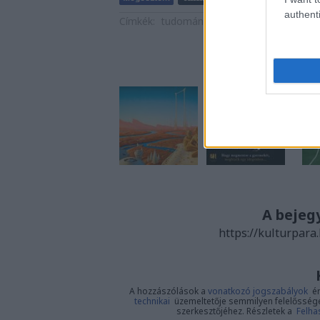
authenti
Címkék:
tudomány
érdekesség
világűr
2
Aján
A bejeg
https://kulturpara
A hozzászólások a
vonatkozó jogszabályok
ér
technikai
üzemeltetője semmilyen felelősséget 
szerkesztőjéhez. Részletek a
Felha