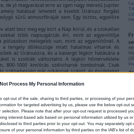
Ca
e, de jó magyarázat erre az igen nagy méretű Jupiter
Ti
, amely hatással lehetett a kisebb Uránusz forgási
Li
bolygó sűrű atmoszféráját sem. Egy biztos, egyelőre
He
 alatt tesz meg egy kört a Nap körül, és a szokatlan
 sokkal több napsugárzás éri, mint az egyenlítője
Fr
 a pólusokon melegebb van, mint az egyenlítőnél. A
se
l: a tengely dőlésszöge miatt hatalmas viharok és
ne
mzőek az Uránuszra, és a kavargó légkör hatására a
Vi
(
2
ket is szokták változtatni. A légkör hőmérséklete
ki
len, 800-1000 km/órás szélviharok tombolnak. Csak
ás szélsebesség már orkánnak számít, és épületeket
do
ho
kö
Not Process My Personal Information
(
2
én
to opt-out of the sale, sharing to third parties, or processing of your per
do
formation for targeted advertising by us, please use the below opt-out s
la
r selection. Please note that after your opt-out request is processed y
kö
eing interest-based ads based on personal information utilized by us or
iz
, amely renitens viselkedésével feltűnést kelt a
me
disclosed to third parties prior to your opt-out. You may separately opt-
 csak míg az Uránusz szimplán felborult, a Vénusz
losure of your personal information by third parties on the IAB’s list of
M0