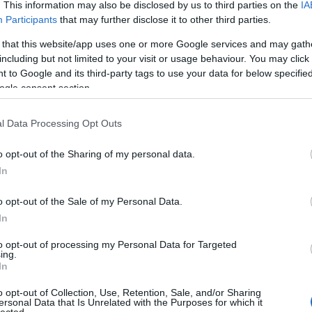
elyének dőlésszöge több, mint 177°, vagyis majdnem
. This information may also be disclosed by us to third parties on the
IA
ti
y nyugatról kelet felé történik, viszont mivel délen
gy
Participants
that may further disclose it to other third parties.
on a déli, pont ellentétes irányban forog a tengelye
19
lygó, a saját tengelye körül 243 földi nap alatt fordul
me
 that this website/app uses one or more Google services and may gath
4 nap alatt teszi meg, tehát a Vénuszon rövidebb egy
including but not limited to your visit or usage behaviour. You may click 
gi
 to Google and its third-party tags to use your data for below specifi
11
van a Naphoz képest, hogy nincsenek rajta évszakok,
ogle consent section.
:)
 a Vénuszon. Az okokat azonban itt sem ismerjük,
s, akárcsak az Uránusz esetében, de a Nap közelsége
l Data Processing Opt Outs
 is magyarázattal szolgálhat a Vénusz furcsa
o opt-out of the Sharing of my personal data.
In
o opt-out of the Sale of my Personal Data.
In
yre inkább a szokatlan dolgok hazájává válik. Nem
to opt-out of processing my Personal Data for Targeted
ing.
lynek két féltekéje némi képzavarral élve: ég és föld.
In
 a Viking űrszonda, a felvételek alapján kiderül, hogy
kságok jellemzik, míg déli féltekére a hatalmas
o opt-out of Collection, Use, Retention, Sale, and/or Sharing
 jellemző. Itt található egyébként a Naprendszer
ersonal Data that Is Unrelated with the Purposes for which it
lected.