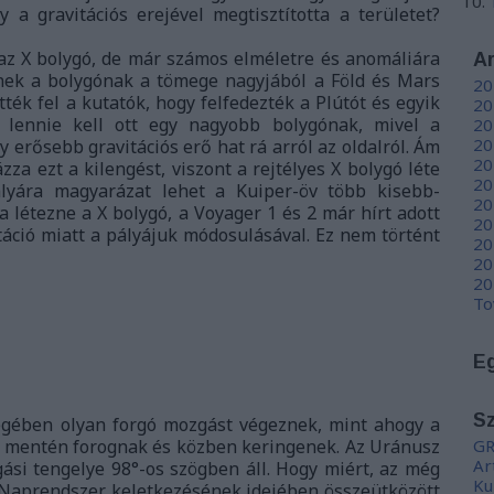
a gravitációs erejével megtisztította a területet?
az X bolygó, de már számos elméletre és anomáliára
A
nnek a bolygónak a tömege nagyjából a Föld és Mars
20
tték fel a kutatók, hogy felfedezték a Plútót és egyik
20
gy lennie kell ott egy nagyobb bolygónak, mivel a
20
20
 erősebb gravitációs erő hat rá arról az oldalról. Ám
20
a ezt a kilengést, viszont a rejtélyes X bolygó léte
20
lyára magyarázat lehet a Kuiper-öv több kisebb-
20
létezne a X bolygó, a Voyager 1 és 2 már hírt adott
20
táció miatt a pályájuk módosulásával. Ez nem történt
20
20
20
To
E
S
égében olyan forgó mozgást végeznek, mint ahogy a
k mentén forognak és közben keringenek. Az Uránusz
GR
Ar
gási tengelye 98°-os szögben áll. Hogy miért, az még
Ku
 a Naprendszer keletkezésének idejében összeütközött