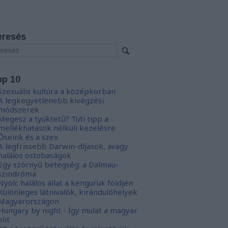
eresés
op 10
Szexuális kultúra a középkorban
A legkegyetlenebb kivégzési
módszerek
Megesz a tyúktetű? Tuti tipp a
mellékhatások nélküli kezelésre
Őseink és a szex
A legfrissebb Darwin-díjasok, avagy
halálos ostobaságok
Egy szörnyű betegség: a Dalmau-
szindróma
Nyolc halálos állat a kenguruk földjén
Különleges látnivalók, kirándulóhelyek
Magyarországon
Hungary by night - Így mulat a magyar
elit