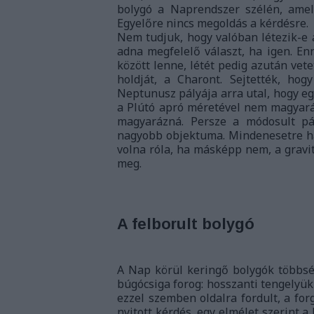
bolygó a Naprendszer szélén, amely 
Egyelőre nincs megoldás a kérdésre.
Nem tudjuk, hogy valóban létezik-e 
adna megfelelő választ, ha igen. E
között lenne, létét pedig azután vete
holdját, a Charont. Sejtették, ho
Neptunusz pályája arra utal, hogy egy
a Plútó apró méretével nem magyarázz
magyarázná. Persze a módosult pá
nagyobb objektuma. Mindenesetre ha 
volna róla, ha másképp nem, a gravi
meg.
A felborult bolygó
A Nap körül keringő bolygók többs
búgócsiga forog: hosszanti tengelyü
ezzel szemben oldalra fordult, a for
nyitott kérdés, egy elmélet szerint