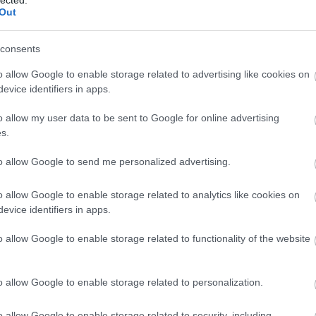
 az Olympus Mons, amely több, mint 21 ezer méteres
Out
ek elméletek, amelyek egy lehetséges becsapódás
edi belső folyamataira kenték a dolgot, ám ebben az
i, megtalálták a választ. A NASA és a Massachusettsi
consents
Mars felszínét a topográfiája és a gravitációs adatok
töttek össze. Az elemzésből kiderült, hogy a Mars
o allow Google to enable storage related to advertising like cookies on
át a Borealis Basin nevű fennsík alkotja, amelynek
evice identifiers in apps.
yal egy hatalmas ütközés eredményeként jött létre,
szában következett be. Itt található a Naprendszer
o allow my user data to be sent to Google for online advertising
erint egykor hatalmas óceán borította ezt a fennsíkot.
s.
 kráteres-hegyvidékes területe átlagosan 6-8 km-rel
s teljesen mások a tulajdonságai is, amit szintén az
to allow Google to send me personalized advertising.
ította a törmelék. Az égitest, amivel ütközött a Mars,
hetett, mint a Plútó.
o allow Google to enable storage related to analytics like cookies on
evice identifiers in apps.
ott már, de még sok kérdés áll megválaszolatlanul a
o allow Google to enable storage related to functionality of the website
ookon
is!
o allow Google to enable storage related to personalization.
26
komment
Tetszik
0
o allow Google to enable storage related to security, including