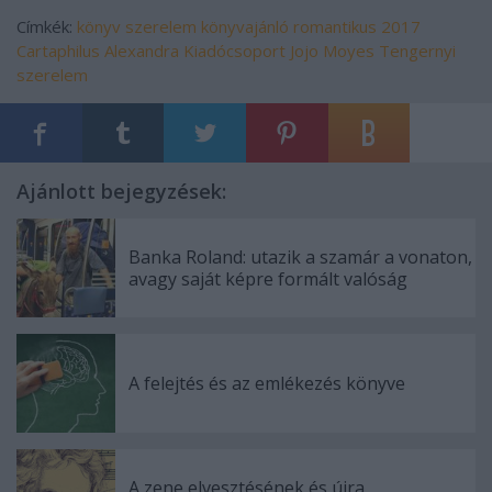
Címkék:
könyv
szerelem
könyvajánló
romantikus
2017
Cartaphilus
Alexandra Kiadócsoport
Jojo Moyes
Tengernyi
szerelem
Ajánlott bejegyzések:
Banka Roland: utazik a szamár a vonaton,
avagy saját képre formált valóság
A felejtés és az emlékezés könyve
A zene elvesztésének és újra