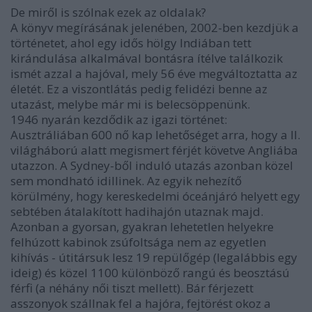
De miről is szólnak ezek az oldalak?
A könyv megírásának jelenében, 2002-ben kezdjük a
történetet, ahol egy idős hölgy Indiában tett
kirándulása alkalmával bontásra ítélve találkozik
ismét azzal a hajóval, mely 56 éve megváltoztatta az
életét. Ez a viszontlátás pedig felidézi benne az
utazást, melybe már mi is belecsöppenünk.
1946 nyarán kezdődik az igazi történet:
Ausztráliában 600 nő kap lehetőséget arra, hogy a II.
világháború alatt megismert férjét követve Angliába
utazzon. A Sydney-ből induló utazás azonban közel
sem mondható idillinek. Az egyik nehezítő
körülmény, hogy kereskedelmi óceánjáró helyett egy
sebtében átalakított hadihajón utaznak majd.
Azonban a gyorsan, gyakran lehetetlen helyekre
felhúzott kabinok zsúfoltsága nem az egyetlen
kihívás - útitársuk lesz 19 repülőgép (legalábbis egy
ideig) és közel 1100 különböző rangú és beosztású
férfi (a néhány női tiszt mellett). Bár férjezett
asszonyok szállnak fel a hajóra, fejtörést okoz a