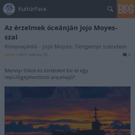
KultúrPara
Az érzelmek óceánján Jojo Moyes-
szal
Könyvajánló - Jojo Moyes: Tengernyi szerelem
Heuka
•
2017. március 25.
0
Mennyi titkot és történést bír el egy
repülőgéphordozó anyahajó?