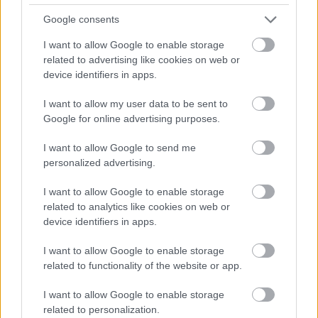
elhallgat valamit a személyzet elől.
Google consents
Ők négyen próbálják a rendelkezésükre álló hat
hetes utazást lehetőségeikhez mérten élvezni,
I want to allow Google to enable storage
hasznosítani. Például részt vesznek az új életükre
related to advertising like cookies on web or
(mint az új ízek, fűszerek, jegyrendszer stb.)
device identifiers in apps.
felkészítő előadásokon, néha vetítéseken, olykor csak
I want to allow my user data to be sent to
sétálnak a fedélzeten a rájuk váró lehetőségeken
Google for online advertising purposes.
gondolkodva - vagy éppen a fűtők körletében
pókereznek :) Előfordul azonban, hogy
I want to allow Google to send me
lélekjelenlétüket teszik próbára akarva vagy
personalized advertising.
akaratlanul, valamint a rossz hírek postai vagy
távirati úton is utolérik őket. A levelek olvasói
I want to allow Google to enable storage
szempontból is fontos szerepet játszanak a történet
related to analytics like cookies on web or
alakulása során - nemcsak megtörik a hosszú
device identifiers in apps.
szóáradat egyhangúságát, de gyakran ezekből derül
ki a történet szempontjából fontos részlet is.
I want to allow Google to enable storage
related to functionality of the website or app.
És hogy melyikőjük utazott Indiába a könyv elején? A
rövid harmadik részből ez is kiderül :)
I want to allow Google to enable storage
related to personalization.