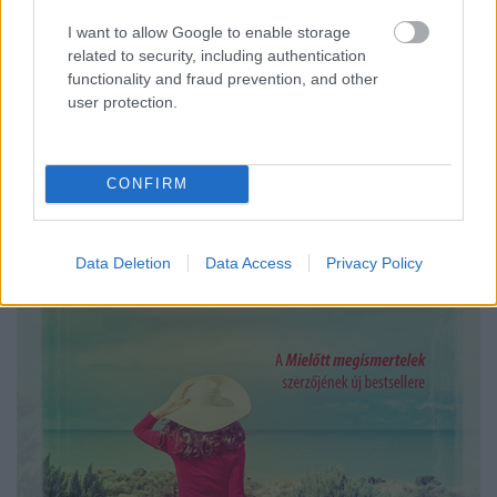
Köszönjük az Alexandra Kiadócsoporthoz tartozó
Cartaphilus Kiadónak! Ha felkeltette az
I want to allow Google to enable storage
érdeklődésed, kattints a képre.
related to security, including authentication
functionality and fraud prevention, and other
user protection.
CONFIRM
Data Deletion
Data Access
Privacy Policy