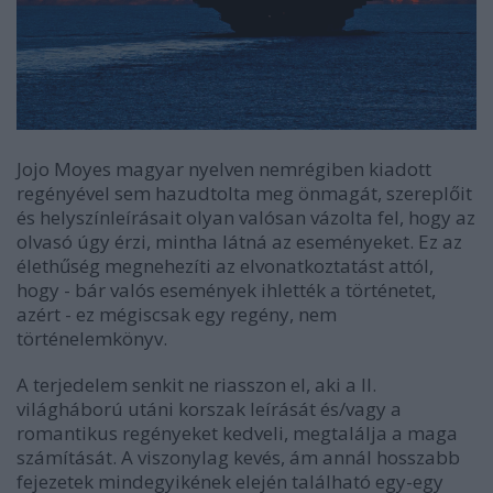
Jojo Moyes magyar nyelven nemrégiben kiadott
regényével sem hazudtolta meg önmagát, szereplőit
és helyszínleírásait olyan valósan vázolta fel, hogy az
olvasó úgy érzi, mintha látná az eseményeket. Ez az
élethűség megnehezíti az elvonatkoztatást attól,
hogy - bár valós események ihlették a történetet,
azért - ez mégiscsak egy regény, nem
történelemkönyv.
A terjedelem senkit ne riasszon el, aki a II.
világháború utáni korszak leírását és/vagy a
romantikus regényeket kedveli, megtalálja a maga
számítását. A viszonylag kevés, ám annál hosszabb
fejezetek mindegyikének elején található egy-egy