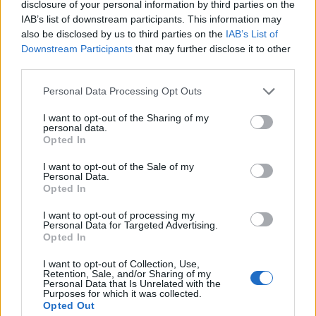
megszületendő gyermeke mellett egy másik
disclosure of your personal information by third parties on the
potyautast is csempészett a fedélzetre.
IAB’s list of downstream participants. This information may
Természetileg hozzá legközelebb a fiatal Jean áll, aki
also be disclosed by us to third parties on the
IAB’s List of
nem aggódja túl az életét és bármikor kapható egy
Downstream Participants
that may further disclose it to other
third parties.
jó bulira - viszont saját kárán megtanulja, hogy néha
jobb bizonyos helyzetekből kimaradni.
Please note that this website/app uses one or more Google
Personal Data Processing Opt Outs
services and may gather and store information including but
Viszonylag nyitott személyiség még a jó anyagi
not limited to your visit or usage behaviour. You may click to
I want to opt-out of the Sharing of my
háttérrel rendelkező Avice, aki inkább azért tartja a
personal data.
grant or deny consent to Google and its third-party tags to
Opted In
távolságot szobatársnőivel, mert rangján alulinak
use your data for below specified purposes in below Google
érzi a csapatot - annál nagyobb erőbedobással vesz
consent section.
I want to opt-out of the Sale of my
részt a “Victoria szépe” versenyen. (Halkan jegyzem
Personal Data.
meg, nem értem, miért a hajóval utazik, mikor szülei
Opted In
megengedhetik maguknak, hogy a nemzeti
I want to opt-out of processing my
légitársaság járatán, lányukat megelőzve lépjenek
Personal Data for Targeted Advertising.
brit földre.)
Opted In
A negyedik, leghallgatagabb, legszürkébb utasa a
I want to opt-out of Collection, Use,
kabinnak Frances, aki nővérként szolgált a
Retention, Sale, and/or Sharing of my
hadseregben - azonban elutazásának történeténél
Personal Data that Is Unrelated with the
Purposes for which it was collected.
többet nem nagyon oszt meg utastársaival. Titkáról
Opted Out
csak a kapitány szerez tudomást, aki szintén