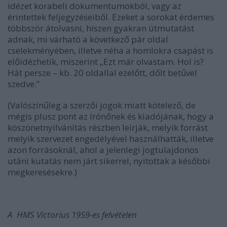
idézet korabeli dokumentumokból, vagy az
érintettek feljegyzéseiből. Ezeket a sorokat érdemes
többször átolvasni, hiszen gyakran útmutatást
adnak, mi várható a következő pár oldal
cselekményében, illetve néha a homlokra csapást is
előidézhetik, miszerint „Ezt már olvastam. Hol is?
Hát persze – kb. 20 oldallal ezelőtt, dőlt betűvel
szedve.”
(Valószínűleg a szerzői jogok miatt kötelező, de
mégis plusz pont az írónőnek és kiadójának, hogy a
köszönetnyilvánítás részben leírják, melyik forrást
melyik szervezet engedélyével használhatták, illetve
azon forrásoknál, ahol a jelenlegi jogtulajdonos
utáni kutatás nem járt sikerrel, nyitottak a későbbi
megkeresésekre.)
A HMS Victorius 1959-es felvételen