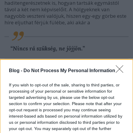
haditengerészetnek is, hogyan tartsák egymástól
távol a két nem képviselőit. A hölgyeknek van
nagyobb veszteni valójuk, hiszen egy-egy görbe este
híre eljuthat férjük fülébe, aki akár a
“Nincs rá szükség, ne jöjjön.”
táviratot is küldheti a hajónak. A tisztekből őrséget
Blog -
Do Not Process My Personal Information
szerveznek a női kabinok ajtajai elé - aki volt már
osztálykiránduláson, tudhatja, hogy ez csak
If you wish to opt-out of the sale, sharing to third parties, or
minimális visszatartó erő. Nincs ez másképp a
processing of your personal or sensitive information for
Victoria fedélzetén sem, különös tekintettel a
targeted advertising by us, please use the below opt-out
hősnőinket tömörítő 3G kabin esetében.
section to confirm your selection. Please note that after your
opt-out request is processed you may continue seeing
Kik utaznak ebben a kabinban?
interest-based ads based on personal information utilized by
A családi farmtól elszakadó, közvetlen és életvidám
us or personal information disclosed to third parties prior to
Margaret - aki azonban a hamarosan
your opt-out. You may separately opt-out of the further