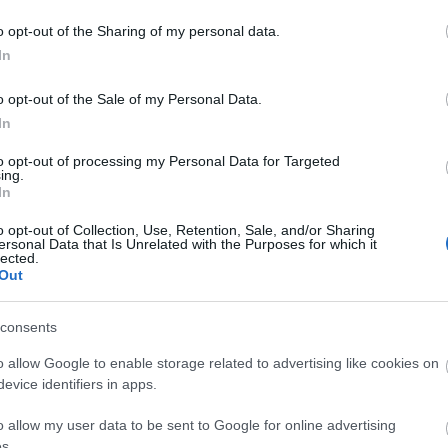
ti
gy
o opt-out of the Sharing of my personal data.
19
In
me
gi
o opt-out of the Sale of my Personal Data.
11
etőt.
In
:)
őtte
to opt-out of processing my Personal Data for Targeted
ing.
In
én
o opt-out of Collection, Use, Retention, Sale, and/or Sharing
ersonal Data that Is Unrelated with the Purposes for which it
gignézzük,
lected.
Out
yógyulsz,
olsz
consents
gy,
o allow Google to enable storage related to advertising like cookies on
evice identifiers in apps.
k,
o allow my user data to be sent to Google for online advertising
s.