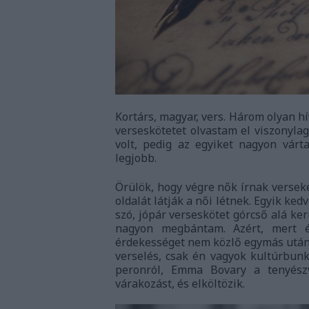
Kortárs, magyar, vers. Három olyan h
verseskötetet olvastam el viszonylag
volt, pedig az egyiket nagyon várta
legjobb.
Örülök, hogy végre nők írnak verseke
oldalát látják a női létnek. Egyik ked
szó, jópár verseskötet górcső alá k
nagyon megbántam. Azért, mert é
érdekességet nem közlő egymás után h
verselés, csak én vagyok kultúrbun
peronról, Emma Bovary a tenyészv
várakozást, és elköltözik.