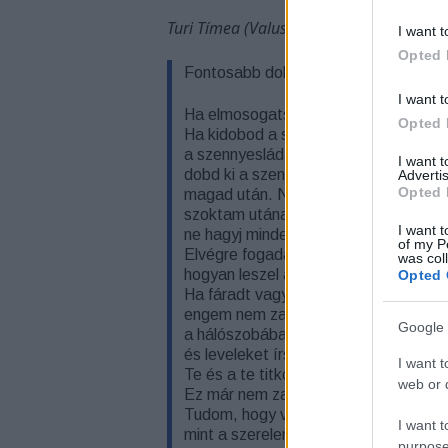
Turi Tímea (Valuska Gábor fotója)
I want t
Opted 
Fontosabb dolgok
I want t
Ha elmosogatsz, használd a csöpögt
Opted 
Ha kidobod a szennyest, hajtsd fel el
a szennyesláda tetejét. Egyáltalán:
I want 
dobd ki a szennyest, és mosogass el
Advertis
Opted 
magad után. Néha énutánam, ahogy 
szoktam utánad. Ne kelljen mondjam:
I want t
ne hagyj mindent egyedül csinálnom.
of my P
Elvégre fogadalmat tettünk, hogy vé
was col
hogyan leszel az apád, én az anyám.
Opted 
Ha fáradt vagy, ha beteg, ha éppen g
engem nem zavar, hogy egyedül vack
Google 
a hálószobába, hosszan csöndben va
és leveleket írsz, isten tudja, kinek.
I want t
Te és a te titkos lelki életed.
web or d
Ez már nem zavar, mert ismerlek.
Tudom, hogy vannak fontosabb dolgo
I want t
mint a szerelem.
purpose