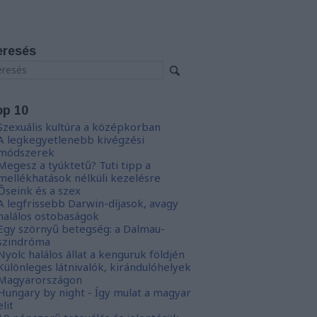
eresés
op 10
Szexuális kultúra a középkorban
A legkegyetlenebb kivégzési
módszerek
Megesz a tyúktetű? Tuti tipp a
mellékhatások nélküli kezelésre
Őseink és a szex
A legfrissebb Darwin-díjasok, avagy
halálos ostobaságok
Egy szörnyű betegség: a Dalmau-
szindróma
Nyolc halálos állat a kenguruk földjén
Különleges látnivalók, kirándulóhelyek
Magyarországon
Hungary by night - Így mulat a magyar
elit