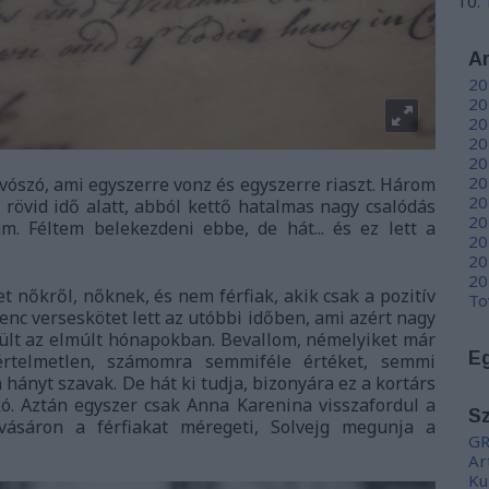
A
20
20
20
20
20
20
ívószó, ami egyszerre vonz és egyszerre riaszt. Három
20
 rövid idő alatt, abból kettő hatalmas nagy csalódás
20
m. Féltem belekezdeni ebbe, de hát... és ez lett a
20
20
20
t nőkről, nőknek, és nem férfiak, akik csak a pozitív
To
venc verseskötet lett az utóbbi időben, ami azért nagy
erült az elmúlt hónapokban. Bevallom, némelyiket már
E
rtelmetlen, számomra semmiféle értéket, semmi
ányt szavak. De hát ki tudja, bizonyára ez a kortárs
kó. Aztán egyszer csak
Anna Karenina visszafordul a
S
ásáron a férfiakat méregeti, Solvejg megunja a
GR
Ar
Ku