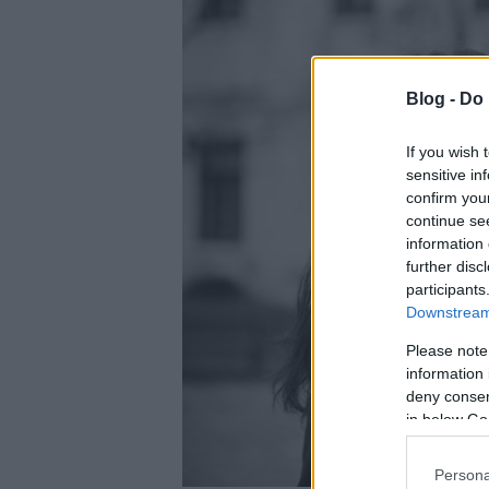
Blog -
Do 
If you wish 
sensitive in
confirm you
continue se
information 
further disc
participants
Downstream 
Please note
information 
deny consent
in below Go
Persona