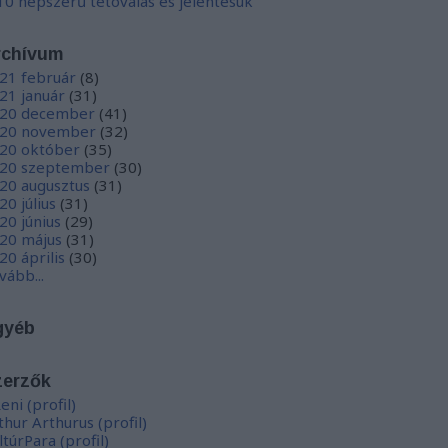
10 népszerű tetoválás és jelentésük
rchívum
21 február
(
8
)
21 január
(
31
)
20 december
(
41
)
20 november
(
32
)
20 október
(
35
)
20 szeptember
(
30
)
20 augusztus
(
31
)
20 július
(
31
)
20 június
(
29
)
20 május
(
31
)
20 április
(
30
)
vább
...
gyéb
zerzők
eni
(
profil
)
thur Arthurus
(
profil
)
ltúrPara
(
profil
)