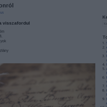
onról
rus
K
a visszafordul
tőm
i.
T
gyok
zlány