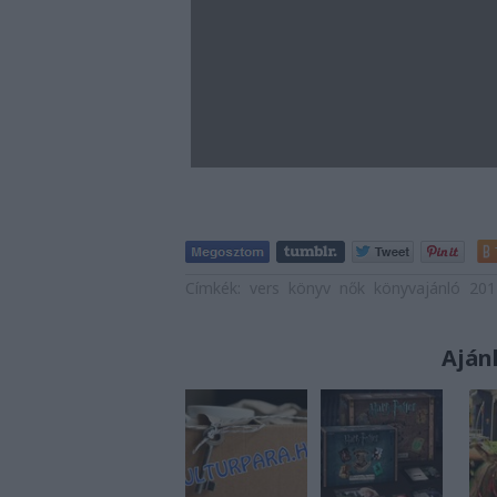
Címkék:
vers
könyv
nők
könyvajánló
201
Aján