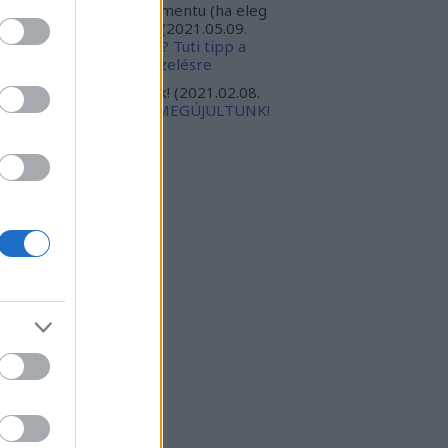
ppert, valoszinuleg eletmentu (ha eleg
orsak leszunk). Torte...
(
2021.05.09.
:46
)
Megesz a tyúktetű? Tuti tipp a
llékhatások nélküli kezelésre
gabursch:
Isten veletek!
(
2021.02.08.
:18
)
ELKÖLTÖZTÜNK, MEGÚJULTUNK!