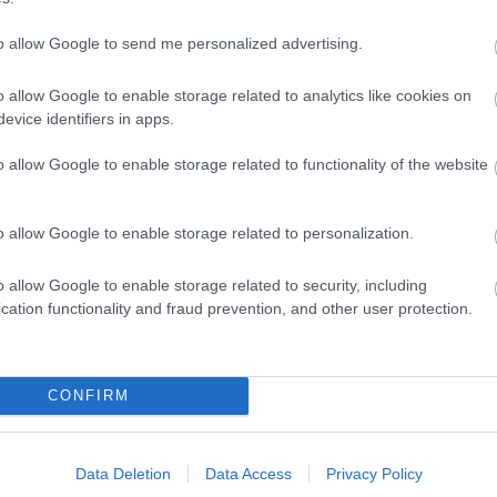
t, Annáról, Tatjanáról főleg, de Elizabeth Bennet sem
to allow Google to send me personalized advertising.
ra viszony fűz. Még nem vettem rá magam, hogy
m volt anno kötelező). A Háború és békét nagyon
o allow Google to enable storage related to analytics like cookies on
Anna Kareninát is filmben. De könyvben félek tőle. Ez
evice identifiers in apps.
gyem le a polcról mihamarabb Annát. Már csak ezért is
 a versek, noha a szigorú értelmükben számomra nem
l, a nőkről, a férfiakról, a férjekről, az apákról, és
o allow Google to enable storage related to functionality of the website
án is múlik, hogy milyen férfi lesz a fiad. Milyen férj.
 feleségek és anyák! És okulásként: olvassátok ti is,
o allow Google to enable storage related to personalization.
adónak! A borítóra kattintva elérhetitek a kötetet a
o allow Google to enable storage related to security, including
en!
cation functionality and fraud prevention, and other user protection.
Mit válaszolnál, ha Hevesi Judit
versben kéne meg,
hogy
holnap ne gyere?
CONFIRM
Kövess minket
Facebookon
!
Data Deletion
Data Access
Privacy Policy