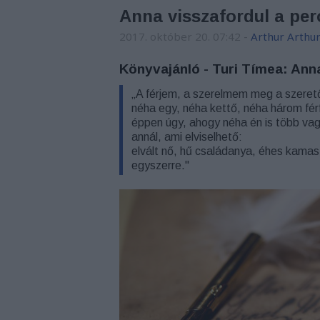
Anna visszafordul a per
2017. október 20. 07:42
-
Arthur Arthu
Könyvajánló - Turi Tímea: Ann
„A férjem, a szerelmem meg a szere
néha egy, néha kettő, néha három férf
éppen úgy, ahogy néha én is több va
annál, ami elviselhető:
elvált nő, hű családanya, éhes kamas
egyszerre."