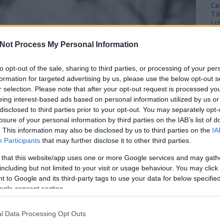
Ca
Ti
Li
He
Not Process My Personal Information
Fr
se
to opt-out of the sale, sharing to third parties, or processing of your per
ne
formation for targeted advertising by us, please use the below opt-out s
Vi
r selection. Please note that after your opt-out request is processed y
(
2
eing interest-based ads based on personal information utilized by us or
ki
disclosed to third parties prior to your opt-out. You may separately opt-
do
losure of your personal information by third parties on the IAB’s list of
ho
. This information may also be disclosed by us to third parties on the
IA
kö
Participants
that may further disclose it to other third parties.
(
2
én
 that this website/app uses one or more Google services and may gath
do
including but not limited to your visit or usage behaviour. You may click 
la
 to Google and its third-party tags to use your data for below specifi
kö
ogle consent section.
iz
me
l Data Processing Opt Outs
M0