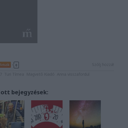
Szólj hozzá!
Tetszik
0
7
Turi Tímea
Magvető Kiadó
Anna visszafordul
lott bejegyzések: