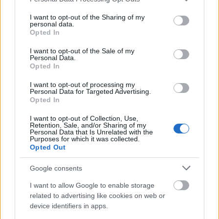
services and may gather and store information including but
not limited to your visit or usage behaviour. You may click to
I want to opt-out of the Sharing of my
personal data.
grant or deny consent to Google and its third-party tags to
Opted In
use your data for below specified purposes in below Google
consent section.
I want to opt-out of the Sale of my
Personal Data.
Opted In
I want to opt-out of processing my
Personal Data for Targeted Advertising.
Opted In
Guggenheim Múzeum, Bilbao
I want to opt-out of Collection, Use,
Retention, Sale, and/or Sharing of my
A spanyolországi Bilbaó a kezdeti helyszín, ahol a
Personal Data that Is Unrelated with the
Guggenheim Múzeum falai között a jövőkutató
Purposes for which it was collected.
Opted Out
Edmond Kirsch egy rendkívülien biztosított,
lenyűgöző fogadást tart, hogy bejelentse hatalmas
Google consents
felfedezését. Ügyes marketingfogásaival azt is eléri,
hogy a világon milliók kövessék bemutatóját,
I want to allow Google to enable storage
azonban mielőtt a lényegre térhetne, egy lövés véget
related to advertising like cookies on web or
vet életének.
device identifiers in apps.