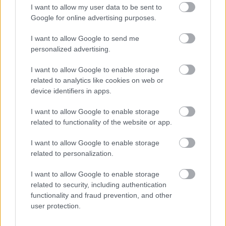
Langdon és Vidal közös elhatározásra jutnak,
I want to allow my user data to be sent to
miszerint nem hagyják, hogy ez az áttörő eredmény
Google for online advertising purposes.
rejtve maradjon, céljukként tűzik ki, hogy azt a
nyilvánosság elé tárják. Egymást segítve kijutnak az
I want to allow Google to send me
épületből és sikerül lerázniuk magukról a hivatalos
personalized advertising.
szerveket is, miközben Barcelona felé veszik útjukat
egy titokzatos, 47 karakteres verssor nyomában. A
I want to allow Google to enable storage
related to analytics like cookies on web or
repülőről leszállva Kirsch modern gépjárművét
device identifiers in apps.
veszik kölcsön - a zseni lakásánál fény derül arra is,
hogy kicsit még továbbfejlesztette az önvezetési
I want to allow Google to enable storage
modult, és az autó magától letalál a spirál alakú,
related to functionality of the website or app.
szűk garázslejárón is. (Ez volt az a pont, mikor azt
mondtam, ilyet szeretnék most azonnal, mert
I want to allow Google to enable storage
küzdöttem már meg hasonló lejáratokkal.)
related to personalization.
Miután a lakás átkutatása nem hozza meg a kellő
I want to allow Google to enable storage
eredményt, útjukat a Sagrada Família befejezetlen
related to security, including authentication
épülete felé veszik egy nyom alapján. Itt már
functionality and fraud prevention, and other
fellélegeznének, azonban mielőtt nagyon
user protection.
örülhetnének a sikernek, szemtől szembe találják
magukat a gyilkossal.