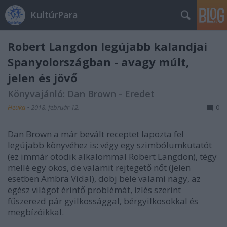
KultúrPara
Robert Langdon legújabb kalandjai
Spanyolországban - avagy múlt,
jelen és jövő
Könyvajánló: Dan Brown - Eredet
Heuka
•
2018. február 12.
0
Dan Brown a már bevált receptet lapozta fel
legújabb könyvéhez is: végy egy szimbólumkutatót
(ez immár ötödik alkalommal Robert Langdon), tégy
mellé egy okos, de valamit rejtegető nőt (jelen
esetben Ambra Vidal), dobj bele valami nagy, az
egész világot érintő problémát, ízlés szerint
fűszerezd pár gyilkossággal, bérgyilkosokkal és
megbízóikkal.