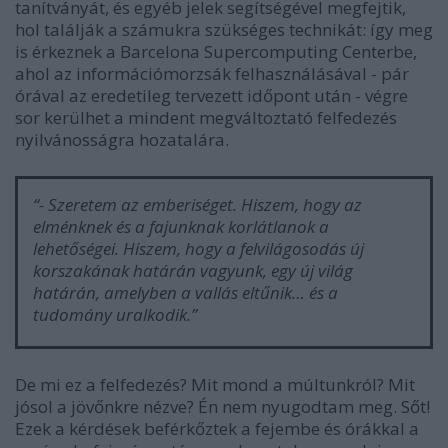
tanítványát, és egyéb jelek segítségével megfejtik,
hol találják a számukra szükséges technikát: így meg
is érkeznek a Barcelona Supercomputing Centerbe,
ahol az információmorzsák felhasználásával - pár
órával az eredetileg tervezett időpont után - végre
sor kerülhet a mindent megváltoztató felfedezés
nyilvánosságra hozatalára.
“- Szeretem az emberiséget. Hiszem, hogy az
elménknek és a fajunknak korlátlanok a
lehetőségei. Hiszem, hogy a felvilágosodás új
korszakának határán vagyunk, egy új világ
határán, amelyben a vallás eltűnik… és a
tudomány uralkodik.”
De mi ez a felfedezés? Mit mond a múltunkról? Mit
jósol a jövőnkre nézve? Én nem nyugodtam meg. Sőt!
Ezek a kérdések beférkőztek a fejembe és órákkal a