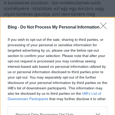
A karakterek azonban - bár emlékeztetnek valós
személyekre - kitaláltak, ezt egy-egy évszám, vagy
olyan történés igazolja, ami nem történt meg
napjainkig és jelen állás szerint nem is történhet
meg. A történet pontos idejét nem tudjuk meg,
Blog -
Do Not Process My Personal Information
nagyjából 2005-2017 között bármikor játszódhat,
amikor akad az embernek 24 órája egy tempós
If you wish to opt-out of the sale, sharing to third parties, or
nyomozásra.
processing of your personal or sensitive information for
targeted advertising by us, please use the below opt-out
Gyakori a spanyol eredetiben hagyott mondatok
section to confirm your selection. Please note that after your
szerepeltetése, ez azonban csak ritkán akasztja meg
opt-out request is processed you may continue seeing
az olvasást. A fontosabb mondatokat természetesen
interest-based ads based on personal information utilized by
lefordították, de többször belefutottam olyan
us or personal information disclosed to third parties prior to
szavakba, amik magyarul is hasonlóan hangzanak,
your opt-out. You may separately opt-out of the further
így fordítás nélkül is érthető, mit is takar az a pár
disclosure of your personal information by third parties on the
betű.
IAB’s list of downstream participants. This information may
also be disclosed by us to third parties on the
IAB’s List of
Igyekszem a fordulatokat nem felfedni, azonban a
Downstream Participants
that may further disclose it to other
történet maga is figyelemfelkeltő -
vigyázat, a
third parties.
folytatás nyomokban fontos információkat
Please note that this website/app uses one or more Google
tartalmazhat.
Personal Data Processing Opt Outs