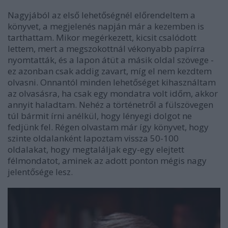
Nagyjából az első lehetőségnél előrendeltem a
könyvet, a megjelenés napján már a kezemben is
tarthattam. Mikor megérkezett, kicsit csalódott
lettem, mert a megszokottnál vékonyabb papírra
nyomtatták, és a lapon átüt a másik oldal szövege -
ez azonban csak addig zavart, míg el nem kezdtem
olvasni. Onnantól minden lehetőséget kihasználtam
az olvasásra, ha csak egy mondatra volt időm, akkor
annyit haladtam. Nehéz a történetről a fülszövegen
túl bármit írni anélkül, hogy lényegi dolgot ne
fedjünk fel. Régen olvastam már így könyvet, hogy
szinte oldalanként lapoztam vissza 50-100
oldalakat, hogy megtaláljak egy-egy elejtett
félmondatot, aminek az adott ponton mégis nagy
jelentősége lesz.