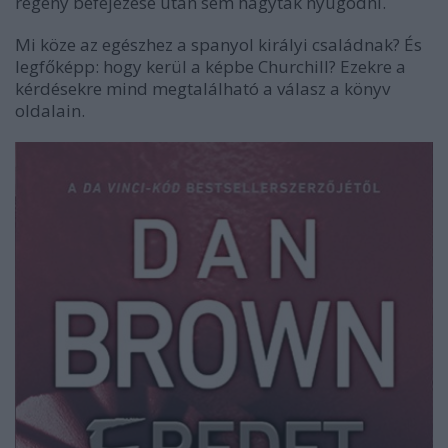
regény befejezése után sem hagytak nyugodni.
Mi köze az egészhez a spanyol királyi családnak? És
legfőképp: hogy kerül a képbe Churchill? Ezekre a
kérdésekre mind megtalálható a válasz a könyv
oldalain.