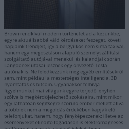
Brown rendkívül modern történetet ad a kezünkbe,
egyre aktuálisabbá váló kérdéseket feszeget, követi
napjaink trendjeit, így a bérgyilkos nem sima taxival,
hanem egy megosztáson alapuló személyszállítási
szolgáltató autójával menekül, és kalandjaik során
Langdonék utasai lesznek egy önvezető Tesla
autónak is. Ne feledkezzünk meg egyéb említésekről
sem, mint például a mesterséges intelligencia, 3D
nyomtatás és bitcoin. Ugyanakkor felhívja
figyelmünket mai világunk egyre terjedő, enyhén
szólva is megkérdőjelezhető szokásaira, mint mikor
egy láthatóan segítségre szoruló ember mellett állva
a többiek nem a megoldás érdekében kapják elő
telefonjukat, hanem, hogy fényképezzenek; illetve az
eseményeket elindító fogadáson is elektromágneses
hullámmal zavarják a bejövő jeleket, hogy