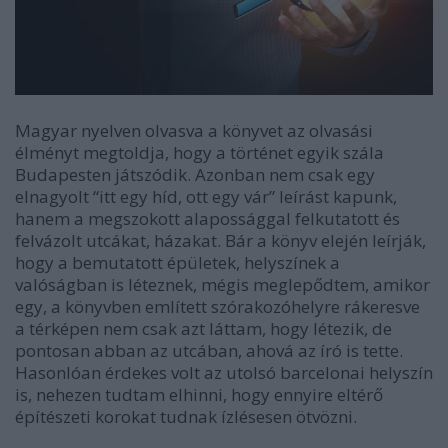
Magyar nyelven olvasva a könyvet az olvasási
élményt megtoldja, hogy a történet egyik szála
Budapesten játszódik. Azonban nem csak egy
elnagyolt “itt egy híd, ott egy vár” leírást kapunk,
hanem a megszokott alapossággal felkutatott és
felvázolt utcákat, házakat. Bár a könyv elején leírják,
hogy a bemutatott épületek, helyszínek a
valóságban is léteznek, mégis meglepődtem, amikor
egy, a könyvben említett szórakozóhelyre rákeresve
a térképen nem csak azt láttam, hogy létezik, de
pontosan abban az utcában, ahová az író is tette.
Hasonlóan érdekes volt az utolsó barcelonai helyszín
is, nehezen tudtam elhinni, hogy ennyire eltérő
építészeti korokat tudnak ízlésesen ötvözni.