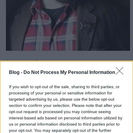
Yolanda, a reflektorokhoz szokott riporter is tele van
okos kütyükkel, és nem tud ellenállni a Themiszt
Blog -
Do Not Process My Personal Information
üzemeltető cég ajánlatának, amelyet ugyan ingyen
kap, de drágán fizet érte, amikor szembesülnie kell a
If you wish to opt-out of the sale, sharing to third parties, or
kíméletlen valósággal. Érdemes figyelmi a
processing of your personal or sensitive information for
kezdetben felszínes szakember mélybe való
targeted advertising by us, please use the below opt-out
leásását.
section to confirm your selection. Please note that after your
opt-out request is processed you may continue seeing
Victor, a Themiszt üzemeltető gazdasági társaság
interest-based ads based on personal information utilized by
vezérigazgatója szintén nyomozásba kezd, mert úgy
us or personal information disclosed to third parties prior to
érzi, nem tud mindent arról, ami a cégénél történik.
your opt-out. You may separately opt-out of the further