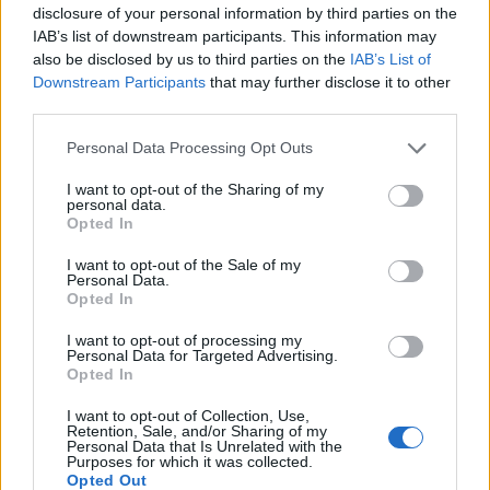
Hogy ez mennyire így van, maga sem gondolja. Mert
disclosure of your personal information by third parties on the
ki is feltételezné a konglomerátum első embereként,
IAB’s list of downstream participants. This information may
hogy létezhetnek a társaságnak olyan elhallgatni
also be disclosed by us to third parties on the
IAB’s List of
valói, amelyektől még őt is óvják?
Downstream Participants
that may further disclose it to other
third parties.
Jarred, a meghasonlott zsoldos, aki jó pénzért végzi
Please note that this website/app uses one or more Google
dolgát Victor társaságának, egészen addig, amíg a
Personal Data Processing Opt Outs
services and may gather and store information including but
kiigazítani való statisztikai adat személyesen
not limited to your visit or usage behaviour. You may click to
I want to opt-out of the Sharing of my
érintetté nem teszi őt az eseményekben. Vajon mihez
personal data.
grant or deny consent to Google and its third-party tags to
fog kezdeni, amikor ez bekövetkezik?
Opted In
use your data for below specified purposes in below Google
consent section.
Hector, a testetlen hacker, aki egy rejtélyes szervezet
I want to opt-out of the Sale of my
Personal Data.
képviseletében Themisz titkai után vadászik. Mert
Opted In
azt mondanunk sem kell, a közéletben parázs vita
keletkezik Themisz hasznosságáról - ami ugyan
I want to opt-out of processing my
Personal Data for Targeted Advertising.
vitathatatlan -, de ugyanakkor a hasznosságáért
Opted In
fizetett ár nagyságáról is polemizálnak. Hiszen a
számítógép pontos jóslataihoz adatok
I want to opt-out of Collection, Use,
Retention, Sale, and/or Sharing of my
szükségeltetnek, és ezen adatok pedig kamerákat és
Personal Data that Is Unrelated with the
az emberi jogok megnyirbálását, a magánélet
Purposes for which it was collected.
Opted Out
szentségét veszik el az emberektől. Megéri-e? - teszik