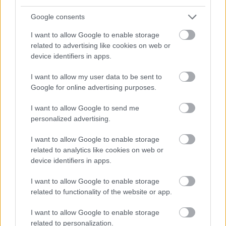
fel különböző szervezetek a kérdést.
Google consents
Miután Themisz működtetése nem csak az
I want to allow Google to enable storage
emberiség jólétéről szól, hanem kőkeményen üzleti
related to advertising like cookies on web or
ügy is, elszabadul a pokol. A fő kérdés most már az,
device identifiers in apps.
hogy vajon a test vagy az elme szabadsága
fontosabb?
I want to allow my user data to be sent to
Google for online advertising purposes.
Ó, igen. Tudja-e valaki, ki az a Delphoi nevű kislány a
történetben?!
I want to allow Google to send me
personalized advertising.
Szeretnél többet megtudni a könyvről? Kattints
a képre, a kiadó honlapjáról mindig
I want to allow Google to enable storage
related to analytics like cookies on web or
kedvezménnyel szerezheted be!
device identifiers in apps.
I want to allow Google to enable storage
related to functionality of the website or app.
I want to allow Google to enable storage
related to personalization.