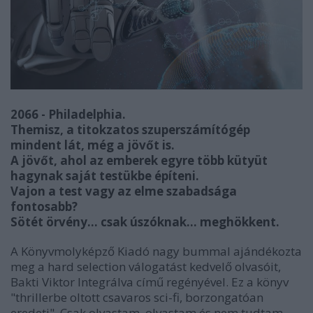
2066 - Philadelphia.
Themisz, a titokzatos szuperszámítógép
mindent lát, még a jövőt is.
A jövőt, ahol az emberek egyre több kütyüt
hagynak saját testükbe építeni.
Vajon a test vagy az elme szabadsága
fontosabb?
Sötét örvény... csak úszóknak... meghökkent.
A Könyvmolyképző Kiadó nagy bummal ajándékozta
meg a hard selection válogatást kedvelő olvasóit,
Bakti Viktor Integrálva című regényével. Ez a könyv
"thrillerbe oltott csavaros sci-fi, borzongatóan
eredeti". Csak olvastam, olvastam és nem tudtam