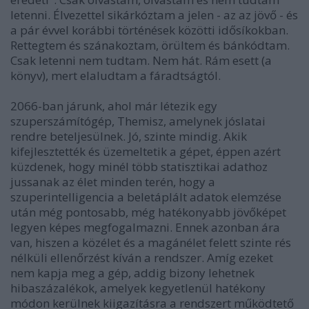
letenni. Élvezettel sikárkóztam a jelen - az az jövő - és
a pár évvel korábbi történések közötti idősíkokban.
Rettegtem és szánakoztam, örültem és bánkódtam.
Csak letenni nem tudtam. Nem hát. Rám esett (a
könyv), mert elaludtam a fáradtságtól.
2066-ban járunk, ahol már létezik egy
szuperszámítógép, Themisz, amelynek jóslatai
rendre beteljesülnek. Jó, szinte mindig. Akik
kifejlesztették és üzemeltetik a gépet, éppen azért
küzdenek, hogy minél több statisztikai adathoz
jussanak az élet minden terén, hogy a
szuperintelligencia a beletáplált adatok elemzése
után még pontosabb, még hatékonyabb jövőképet
legyen képes megfogalmazni. Ennek azonban ára
van, hiszen a közélet és a magánélet felett szinte rés
nélküli ellenőrzést kíván a rendszer. Amíg ezeket
nem kapja meg a gép, addig bizony lehetnek
hibaszázalékok, amelyek kegyetlenül hatékony
módon kerülnek kiigazításra a rendszert működtető