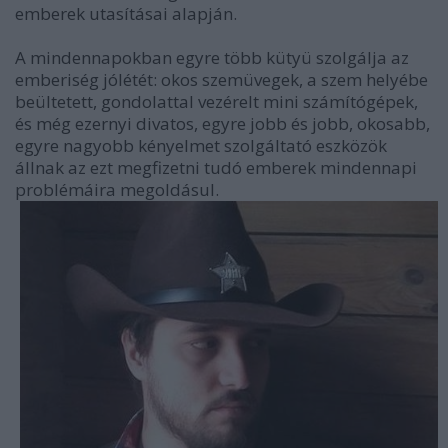
emberek utasításai alapján.
A mindennapokban egyre több kütyü szolgálja az
emberiség jólétét: okos szemüvegek, a szem helyébe
beültetett, gondolattal vezérelt mini számítógépek,
és még ezernyi divatos, egyre jobb és jobb, okosabb,
egyre nagyobb kényelmet szolgáltató eszközök
állnak az ezt megfizetni tudó emberek mindennapi
problémáira megoldásul.