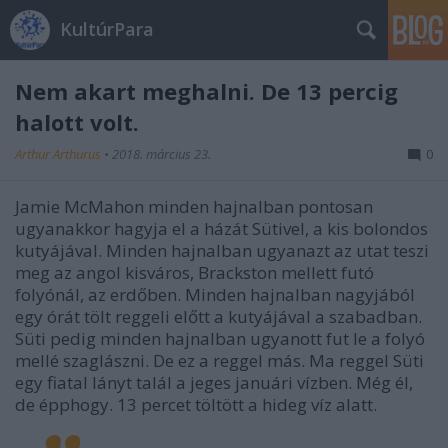
KultúrPara
Nem akart meghalni. De 13 percig
halott volt.
Arthur Arthurus
•
2018. március 23.
0
Jamie McMahon minden hajnalban pontosan
ugyanakkor hagyja el a házát Sütivel, a kis bolondos
kutyájával. Minden hajnalban ugyanazt az utat teszi
meg az angol kisváros, Brackston mellett futó
folyónál, az erdőben. Minden hajnalban nagyjából
egy órát tölt reggeli előtt a kutyájával a szabadban.
Süti pedig minden hajnalban ugyanott fut le a folyó
mellé szaglászni. De ez a reggel más. Ma reggel Süti
egy fiatal lányt talál a jeges januári vízben. Még él,
de épphogy. 13 percet töltött a hideg víz alatt.