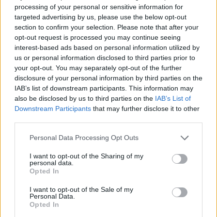
processing of your personal or sensitive information for
targeted advertising by us, please use the below opt-out
section to confirm your selection. Please note that after your
Élik a szokásos tinédzser-életüket drámákkal,
opt-out request is processed you may continue seeing
vitákkal, kibékülésekkel, örök barátságokkal,
interest-based ads based on personal information utilized by
hátbaszúrásokkal. Rebecca Crisp nem akar ebben
us or personal information disclosed to third parties prior to
részt venni. De valahol mégis akar. Becca, Tasha és
your opt-out. You may separately opt-out of the further
Hayley egykor elválaszthatatlan barátnők voltak.
disclosure of your personal information by third parties on the
Tasha és Becca okos, a sakkszakkör üdvöskéi, de ez
IAB’s list of downstream participants. This information may
egy idő után nem felelt meg Tashának. Amikor Jenny
also be disclosed by us to third parties on the
IAB’s List of
a suliba került, kiközösítette Beccát, az átlagos, kissé
Downstream Participants
that may further disclose it to other
kövér lányt, elvégre ő nem illik bele a kialakítani
third parties.
vágyott státuszukba, ő nem csinos, ő nem Barbie.
Please note that this website/app uses one or more Google
Personal Data Processing Opt Outs
De a 13 perces halála után minden megváltozott.
services and may gather and store information including but
Kerülte egykori barátnőit, és kereste Becca
not limited to your visit or usage behaviour. You may click to
I want to opt-out of the Sharing of my
personal data.
grant or deny consent to Google and its third-party tags to
társaságát. Gyanakodni kezdett, hogy talán Jenny-
Opted In
use your data for below specified purposes in below Google
nek és Hayley-nek valami köze van ahhoz, ami vele
consent section.
történt. Ez már számunkra is elég hamar kiderül,
I want to opt-out of the Sale of my
Personal Data.
amikor olvashatjuk a két lány egyik SMS-váltását,
Opted In
amiben azt ecsetelik, bárcsak meghalt volna Tasha,