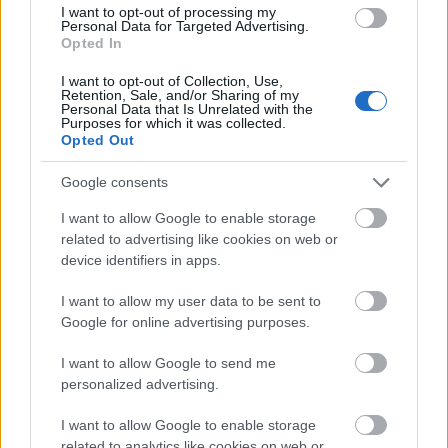
és megbeszélik, hogy gyorsan töröljék az üzeneteket,
I want to opt-out of processing my
Personal Data for Targeted Advertising.
ahogy szokták.
Opted In
Aztán Tashának bevillant valami. Elvitte Beccát a
"szokott helyükre", és az ottlétükre utaló nyomokat
I want to opt-out of Collection, Use,
találtak, az egyik fánál pedig zsineget. Innen nem
Retention, Sale, and/or Sharing of my
Personal Data that Is Unrelated with the
messze találta meg Jamie Tasha testét a vízben...
Purposes for which it was collected.
vajon mi történhetett? Hogy fajulhat odáig három 16
Opted Out
éves lány örök barátsága, hogy egyikük életére
törnek? Valóban ez történt egyáltalán?
Google consents
I want to allow Google to enable storage
related to advertising like cookies on web or
device identifiers in apps.
"
Bizarr, ha felnőttek hálálkodnak a
tinédzsereknek. És egy kicsit ijesztő. Mintha
I want to allow my user data to be sent to
Google for online advertising purposes.
mind egyenlőkké válnának, és nem
maradna biztonság a világban. A
I want to allow Google to send me
gyerekkoruknak vége. Egy váróteremben
personalized advertising.
vannak a felnőttkor szélén. A senki földjén,
I want to allow Google to enable storage
ami már nem az egyik, és még nem a másik.
related to analytics like cookies on web or