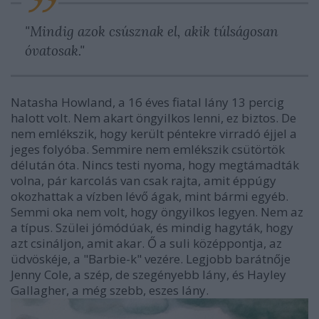
"
Mindig azok csúsznak el, akik túlságosan
óvatosak."
Natasha Howland, a 16 éves fiatal lány 13 percig
halott volt. Nem akart öngyilkos lenni, ez biztos. De
nem emlékszik, hogy került péntekre virradó éjjel a
jeges folyóba. Semmire nem emlékszik csütörtök
délután óta. Nincs testi nyoma, hogy megtámadták
volna, pár karcolás van csak rajta, amit éppúgy
okozhattak a vízben lévő ágak, mint bármi egyéb.
Semmi oka nem volt, hogy öngyilkos legyen. Nem az
a típus. Szülei jómódúak, és mindig hagyták, hogy
azt csináljon, amit akar. Ő a suli középpontja, az
üdvöskéje, a "Barbie-k" vezére. Legjobb barátnője
Jenny Cole, a szép, de szegényebb lány, és Hayley
Gallagher, a még szebb, eszes lány.