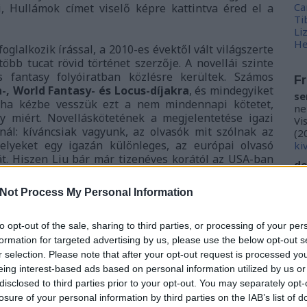
Ca
, Hullámok címet viselő képre kattintva éred el a
Ti
Li
He
oglalkozik írással, a 2010-es évektől vált világszerte
öbb tucat rövid történet szerzője. A novellái szinte
s fantasy folyóiratban közlésre kerültek. Számos
Fr
-, World Fantasy- és Locus-díjakra
, és mindegyiket
se
 ha kézbe vesszük ezt a nem mindennapi kötetet,
ne
y miért. Novelláskötetének a megjelentetése igazi
Vi
nál: kíváncsiak vagyunk, az olvasók mit szólnak az
(
2
melyeket egy igazán különleges, az európai olvasó
ki
t. Hiszen Liu bár már tizenéves korától az USA-ban
do
 gyökereiből merítenek.
ho
kö
Not Process My Personal Information
enül – Amerika, Kína vagy akár az űr – mindegyik
(
2
én
mód, mely a távol-keleti kultúrák sajátja, s mely így
to opt-out of the sale, sharing to third parties, or processing of your per
és európai sci-fi hagyományokat. Olyan hétköznapi
do
formation for targeted advertising by us, please use the below opt-out s
l foglalkozik, melyek a mi életünknek is részesei
la
r selection. Please note that after your opt-out request is processed y
és elgondolkodtató perspektívából közelíti meg a
kö
eing interest-based ads based on personal information utilized by us or
iz
me
disclosed to third parties prior to your opt-out. You may separately opt-
losure of your personal information by third parties on the IAB’s list of
M0