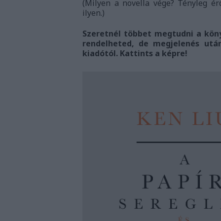
(Milyen a novella vége? Tényleg é
ilyen.)
Szeretnél többet megtudni a köny
rendelheted, de megjelenés utá
kiadótól. Kattints a képre!