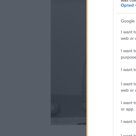
Opted 
Google 
I want t
web or d
I want t
purpose
I want 
I want t
web or d
I want t
or app.
I want t
A szerző
I want t