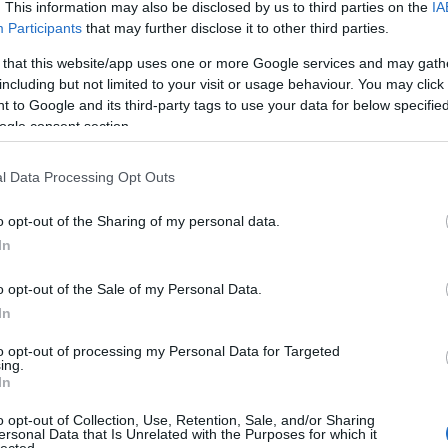
. This information may also be disclosed by us to third parties on the
IA
ti
gy
Participants
that may further disclose it to other third parties.
19
me
 that this website/app uses one or more Google services and may gath
including but not limited to your visit or usage behaviour. You may click 
gi
 to Google and its third-party tags to use your data for below specifi
11
ogle consent section.
:)
l Data Processing Opt Outs
o opt-out of the Sharing of my personal data.
In
o opt-out of the Sale of my Personal Data.
In
to opt-out of processing my Personal Data for Targeted
ing.
In
o opt-out of Collection, Use, Retention, Sale, and/or Sharing
ersonal Data that Is Unrelated with the Purposes for which it
lected.