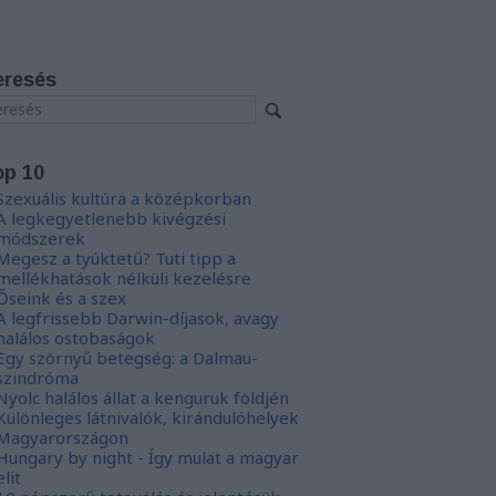
eresés
op 10
Szexuális kultúra a középkorban
A legkegyetlenebb kivégzési
módszerek
Megesz a tyúktetű? Tuti tipp a
mellékhatások nélküli kezelésre
Őseink és a szex
A legfrissebb Darwin-díjasok, avagy
halálos ostobaságok
Egy szörnyű betegség: a Dalmau-
szindróma
Nyolc halálos állat a kenguruk földjén
Különleges látnivalók, kirándulóhelyek
Magyarországon
Hungary by night - Így mulat a magyar
elit