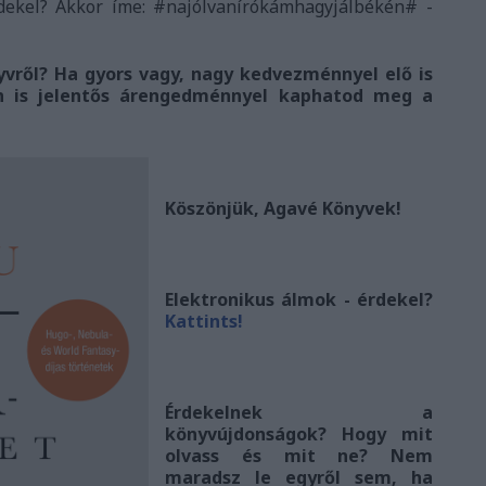
rdekel? Akkor íme: #najólvanírókámhagyjálbékén# -
vről? Ha gyors vagy, nagy kedvezménnyel elő is
n is jelentős árengedménnyel kaphatod meg a
Köszönjük, Agavé Könyvek!
Elektronikus álmok - érdekel?
Kattints!
Érdekelnek a
könyvújdonságok? Hogy mit
olvass és mit ne? Nem
maradsz le egyről sem, ha