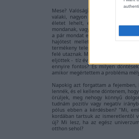
authenti
Mese? Valóság? Az egyik novella úg
valaki, nagyon egyedül érezte magá
életet lehelt, és onnantól már 
mondanak, vagy teremtéstörténetet ci
a pár mondat egy hajóban hangzik el
hajótest mellett pedig fotonok sik
termékeny telepesekkel a fedélzeten
felé utaznak. Minden rendben van va
eljöttek - tíz év szándékos hallgatás
ennyire fontos? És milyen döntések 
amikor megértettem a probléma mély
Napokig azt forgattam a fejemben,
lennék, és el kellene döntenem, hogy i
örüljek, meg nehogy könnyű dolgo
tudnám pozitív vagy negatív irányba
pólus ebben a kérdésben? "
Mi,
emb
kordában tartsuk az ismeretlentől va
új? Mi lesz, ha az egész univerzu
otthon sehol?