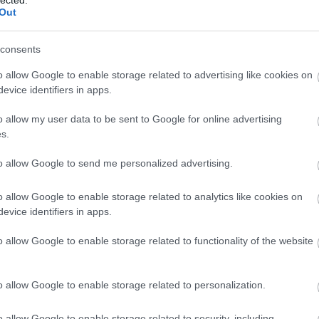
Out
consents
o allow Google to enable storage related to advertising like cookies on
evice identifiers in apps.
o allow my user data to be sent to Google for online advertising
s.
to allow Google to send me personalized advertising.
o allow Google to enable storage related to analytics like cookies on
evice identifiers in apps.
o allow Google to enable storage related to functionality of the website
o allow Google to enable storage related to personalization.
, Ken Liu (
© Lisa Tang Liu)
o allow Google to enable storage related to security, including