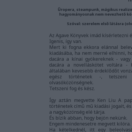
Űropera, steampunk, mágikus realizmu
hagyományosnak nem nevezhető köte
Szóval: szerelem első látásra (ol
Az Agave Könyvek imád kísérletezni é
Igenis, így van.
Mert ki fogna ekkora elánnal bele
kiadásába, ha nem merné
elhinni, h
dacára a kínai gyökereknek - vagy
dacára a novelláskötet voltára - 
általában kevesebb érdeklődőt vonza
egész történetek -, tetszen
olvasóközönségnek.
Tetszeni fog és kész.
Így aztán megvette Ken Liu A pap
történetek című mű kiadási jogait, és
a nagyközönség elé tárja.
És bízik abban, hogy bejön nekünk.
Engem mindenesetre megvett kilóra.
Ha kételkednél, itt egy beleolvas