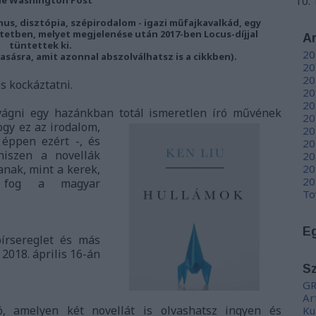
s, disztópia, szépirodalom - igazi műfajkavalkád, egy
tben, melyet megjelenése után 2017-ben Locus-díjjal
A
tüntettek ki.
20
vasásra, amit azonnal abszolválhatsz is a cikkben).
20
20
s kockáztatni.
20
20
vágni egy hazánkban totál ismeretlen író művének
20
ogy ez az irodalom,
20
 éppen ezért -, és
20
hiszen a novellák
20
nak, mint a kerek,
20
20
i fog a magyar
To
E
írsereglet és más
 2018. április 16-án
S
GR
Ar
ó, amelyen két novellát is olvashatsz ingyen és
Ku