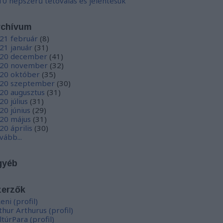
10 népszerű tetoválás és jelentésük
rchívum
21 február
(
8
)
21 január
(
31
)
20 december
(
41
)
20 november
(
32
)
20 október
(
35
)
20 szeptember
(
30
)
20 augusztus
(
31
)
20 július
(
31
)
20 június
(
29
)
20 május
(
31
)
20 április
(
30
)
vább
...
gyéb
zerzők
eni
(
profil
)
thur Arthurus
(
profil
)
ltúrPara
(
profil
)