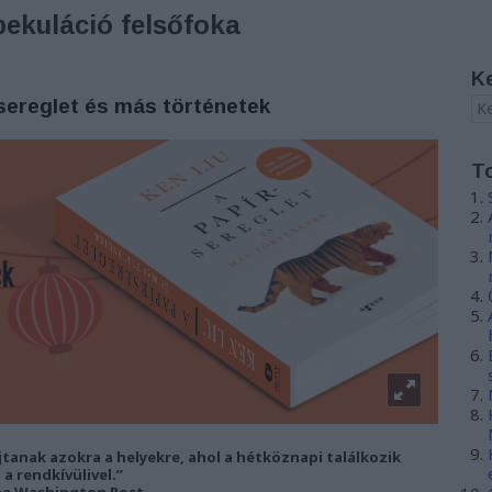
pekuláció felsőfoka
K
rsereglet és más történetek
T
jtanak azokra a helyekre, ahol a hétköznapi találkozik
a rendkívülivel.”
e Washington Post