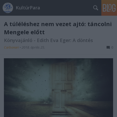
KultúrPara
A túléléshez nem vezet ajtó: táncolni
Mengele előtt
Könyvajánló - Edith Eva Eger: A döntés
Carbonari
•
2018. április 25.
0