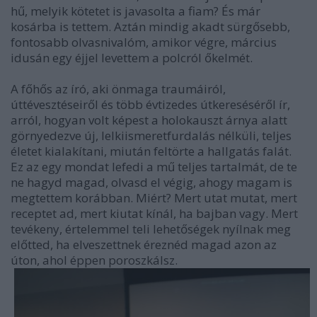
hű, melyik kötetet is javasolta a fiam? És már
kosárba is tettem. Aztán mindig akadt sürgősebb,
fontosabb olvasnivalóm, amikor végre, március
idusán egy éjjel levettem a polcról őkelmét.
A főhős az író, aki önmaga traumáiról,
úttévesztéseiről és több évtizedes útkereséséről ír,
arról, hogyan volt képest a holokauszt árnya alatt
görnyedezve új, lelkiismeretfurdalás nélküli, teljes
életet kialakítani, miután feltörte a hallgatás falát.
Ez az egy mondat lefedi a mű teljes tartalmát, de te
ne hagyd magad, olvasd el végig, ahogy magam is
megtettem korábban. Miért? Mert utat mutat, mert
receptet ad, mert kiutat kínál, ha bajban vagy. Mert
tevékeny, értelemmel teli lehetőségek nyílnak meg
előtted, ha elveszettnek éreznéd magad azon az
úton, ahol éppen poroszkálsz.