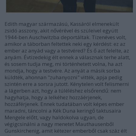
Edith magyar származású, Kassáról elmenekült
zsidó asszony, akit nővérével és szüleivel együtt
1944-ben Auschwitzba deportáltak. Tizenéves volt,
amikor a táborban feltettek neki egy kérdést: ez az
ember az anyád vagy a testvéred? És ő azt felelte, az
anyám. Évtizedekig élt ennek a válasznak terhe alatt,
és sosem tudja meg, mi történhetett volna, ha azt
mondja, hogy a testvére. Az anyát a másik sorba
küldték, ahonnan "zuhanyozni" vitték, apja pedig
szintén erre a sorsra jutott. Kénytelen volt felismerni
a lágerben azt, hogy a túléléshez elsőrendű: nem
hagyhatja, hogy a lelkéhez hozzáérjenek,
hozzáférjenek. Ennek tudatában volt képes ember
maradni, táncolni a Kék Duna keringő taktusaira
Mengele előtt, vagy haldokolva ugyan, de
végigcsinálni a nagy menetet Mauthausenből
Gunskirchenig, amit kétezer emberből csak száz élt