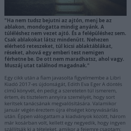
"Ha nem tudsz bejutni az ajtón, menj be az
ablakon, mondogatta mindig anyánk. A
túléléshez nem vezet ajtó. És a felépüléshez sem.
Csak ablakokat látsz mindenütt. Nehezen
elérhető reteszeket, túl kicsi ablaktáblákat,
réseket, ahová egy emberi test nemigen
férhetne be. De ott nem maradhatsz, ahol vagy.
Muszáj utat találnod magadnak."
Egy cikk után a fiam javasolta figyelmembe a Libri
Kiadó 2017-es újdonságát, Edith Eva Eger A döntés
című könyvét, én pedig a szereteten túl ismerem,
értem, és tisztelem annyira személyét, hogy sort
kerítsek tanácsának megvalósítására. Valamikor
január végén éreztem újra éhséget könyvvásárlás
után. Éppen válogattam a kiadványok között, három
már kosárban volt, kellett egy negyedik, hogy ingyen
szállítsák ki a tételeket, amikor a fejemre csaptam: