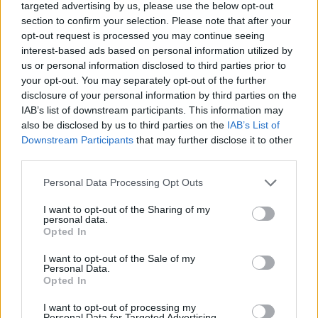
targeted advertising by us, please use the below opt-out
nyolcvankilenc évesen (már kilencvenen felül van -
section to confirm your selection. Please note that after your
megjegyzés: recenzió írója) dr. Eger forgalmas
opt-out request is processed you may continue seeing
praxist tart fenn klinikai pszishológusként a
interest-based ads based on personal information utilized by
kaliforniai La Jollában, a University of California
us or personal information disclosed to third parties prior to
egyik tanszékének oktatója San Diegóban, és
your opt-out. You may separately opt-out of the further
rendszeresen tart előadásokat az Egyesült
disclosure of your personal information by third parties on the
Államokban és világszerte. Emellett az amerikai
IAB’s list of downstream participants. This information may
hadsereg és a haditengerészet tanácsadójaként
also be disclosed by us to third parties on the
IAB’s List of
tűrőképességi tréningeket tart és a poszttraumás
Downstream Participants
that may further disclose it to other
stressz-szindróma kezelésében vesz részt. Számos
third parties.
tévéműsorban szerepelt, többek között az Oprah
Please note that this website/app uses one or more Google
Winfrey Show vendége volt, feltűnt a CNN
Personal Data Processing Opt Outs
services and may gather and store information including but
különkiadásban, amely az auschwitzi tábor
not limited to your visit or usage behaviour. You may click to
I want to opt-out of the Sharing of my
felszabadításának hetvenedik évfordulójára
personal data.
grant or deny consent to Google and its third-party tags to
készült, és főszereplője volt a holland nemzeti
Opted In
use your data for below specified purposes in below Google
televízió holokausztról forgatott
consent section.
I want to opt-out of the Sale of my
dokumentumfilmjének. Dr. Eger 1972-ben az Év
Personal Data.
Pszichológiatanára díjat, 1987-ben pedig az El
Opted In
Paso-i Év Asszonya díjat nyerte el; Kalifornia állam
szenátusa 1992-ben a Humanitárius Díjat
I want to opt-out of processing my
Personal Data for Targeted Advertising.