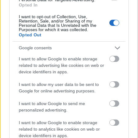
adományozta neki."
Opted In
I want to opt-out of Collection, Use,
Retention, Sale, and/or Sharing of my
Mindenki életében vannak fájdalmak, traumák,
Personal Data that Is Unrelated with the
Purposes for which it was collected.
amelyekkel együtt kell élniük, élnünk. Igen, az
Opted Out
enyémben is vannak. Olyan is akad, amelyről már
csak én tudok és szent elhatározásom, hogy
Google consents
magammal viszem a sírba a feldolgozott
traumámat. Képesnek kell lenni önmagunkkal
I want to allow Google to enable storage
kapcsolatban (is) a megbocsátásra. Elengedni a
related to advertising like cookies on web or
múltat, tanulni belőle és új utakra lépni.
device identifiers in apps.
Szembenézni félelmeinkkel és elfogadni, hogy nem
I want to allow my user data to be sent to
vagyunk tökéletesek. Nem, nem is olyan egyszerű ez
Google for online advertising purposes.
- de nem is olyan nehéz. Talán azért olvastam nagy
érdeklődéssel a könyvet, mert nekem nem új utat
I want to allow Google to send me
jelentett, hanem megerősítést. Még ha gyakran meg
personalized advertising.
is kell küzdeni újra és újra érte.
I want to allow Google to enable storage
Úgy olvasd a könyvet, hogy mankót jelenthet a
related to analytics like cookies on web or
traumáktól sújtott embernek. Irányvonalat jelölhet,
device identifiers in apps.