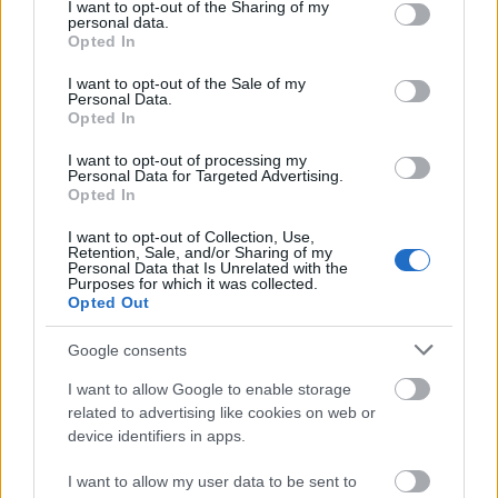
not limited to your visit or usage behaviour. You may click to
I want to opt-out of the Sharing of my
Mi pedig, olvasók, rágjuk a körmünket, hogy ne már,
personal data.
grant or deny consent to Google and its third-party tags to
Opted In
tényleg? Eeeez de ciki! és akkor ha az úgy volt, miért
use your data for below specified purposes in below Google
lehetett ez meg amúgy? És komolyan elmeditálunk
consent section.
I want to opt-out of the Sale of my
ezen a problémán, holott az egész csak fikció,
Personal Data.
kitaláció, de olyan jó elmerülni benne újra és újra.
Opted In
Az egész egy könnyű, szórakoztató mű, amely
I want to opt-out of processing my
különféle intrikákkal fűszerezve tartja fenn a
Personal Data for Targeted Advertising.
nagyérdemű érdeklődését, olyannyira, hogy a kötet
Opted In
befejezésekor már nyúlna is a következő részért.
I want to opt-out of Collection, Use,
Retention, Sale, and/or Sharing of my
Ne várj nagy sci-fit, őrjítő leírásokkal, hanem egy
Personal Data that Is Unrelated with the
Purposes for which it was collected.
könnyed, pörgő, képeit folyton változtató kellemes
Opted Out
kikapcsolódást, amelyet minden hibája ellenére nem
lehet letenni.
Google consents
I want to allow Google to enable storage
related to advertising like cookies on web or
device identifiers in apps.
I want to allow my user data to be sent to