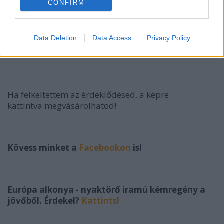
CONFIRM
Data Deletion
Data Access
Privacy Policy
Ha felkeltettem az érdeklődésed, a képre
kattintva
megvásárolhatod!
Kövess minket a
Facebookon
is!
Európa alkonya - nyaktörő iramú kémregény a
jövőből. Érdekel?
Kattints!