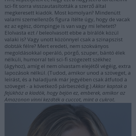
sci-fit sorra visszautasították a szerző által
megkeresett kiadók. Most komolyan? Mindenütt
valami szemellenzős figura ítélte úgy, hogy de vacak
ez az egész, dömpingje is van vagy mi lehetett?
Elolvasta ezt / beleolvasott ebbe a bírálók közül
valaki is? Vagy unott közönnyel csak a szinapszist
dobták félre? Mert eredeti, nem szokványos
megoldásokkal operáló, pörgő, szuper, bántó élek
nélküli, humorral teli sci-fi szögezett székhez
(ágyhoz), amíg el nem olvastam elejétől végéig, extra
lapozások nélkül. (Tudod, amikor unod a szöveget, a
leírást, és a haladjunk már jegyében csak átfutod a
szöveget - a következő párbeszédig.)
Akkor kaptak a
fejükhöz a kiadók, hogy bejön ez, emberek, amikor az
Amazonon vinni kezdték a cuccot, mint a cukrot.