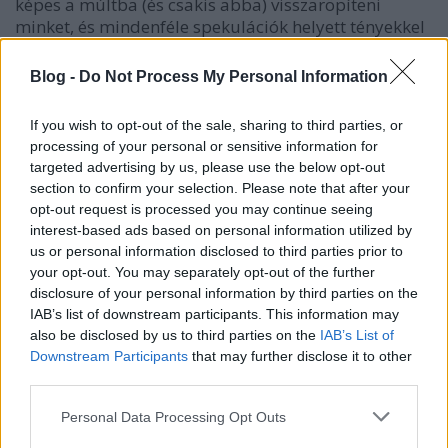
képes a múltba (és csakis abba) visszaröpíteni
minket, és mindenféle spekulációk helyett tényekkel
és adatokkal kitölteni a történelmi hiányosságokat.
Blog -
Do Not Process My Personal Information
A ​St. Mary Történettudományi Kutatóintézet egy
ódon épületben foglal helyet, és kevesek kiváltsága
If you wish to opt-out of the sale, sharing to third parties, or
tudni, hogy mi is folyik ott tulajdonképpen. Persze,
processing of your personal or sensitive information for
amely intézménynek ennyi dolgozója van, ott
targeted advertising by us, please use the below opt-out
óhatatlanul felüti fejét a saját konkurencia, miért
section to confirm your selection. Please note that after your
lenne ez másképpen itt?
opt-out request is processed you may continue seeing
Madeleine Maxwell fiatal, feltörekvő történész, akit
interest-based ads based on personal information utilized by
jó sorsa ebbe az intézménybe vezet. Múltjáró lesz és
us or personal information disclosed to third parties prior to
központi figurája a kötetnek, aki igyekszik, nagyon
your opt-out. You may separately opt-out of the further
igyekszik, lojális és vad, hirtelen haragú és
disclosure of your personal information by third parties on the
becsületes, egy pofonért meg nem ugrik a
IAB’s list of downstream participants. This information may
szomszédba, ha már másképpen nem tud
also be disclosed by us to third parties on the
IAB’s List of
szabadulni. Jodi Taylor lendületes humorral segíti át
Downstream Participants
that may further disclose it to other
főhősét a rázós eseményeken, játszódjon az az I.
third parties.
világháborúban, a középkorban vagy éppen a
Please note that this website/app uses one or more Google
Personal Data Processing Opt Outs
krétakorban.
services and may gather and store information including but