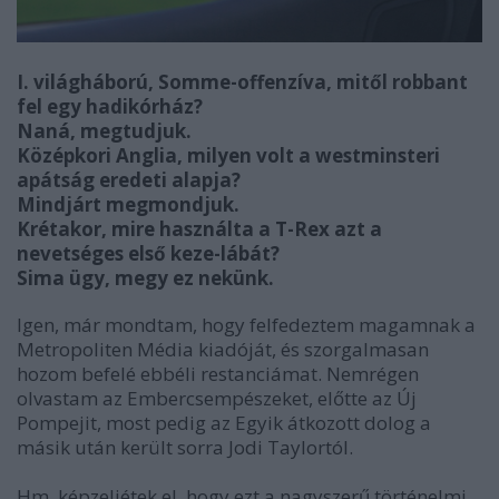
I. világháború, Somme-offenzíva, mitől robbant
fel egy hadikórház?
Naná, megtudjuk.
Középkori Anglia, milyen volt a westminsteri
apátság eredeti alapja?
Mindjárt megmondjuk.
Krétakor, mire használta a T-Rex azt a
nevetséges első keze-lábát?
Sima ügy, megy ez nekünk.
Igen, már mondtam, hogy felfedeztem magamnak a
Metropoliten Média kiadóját, és szorgalmasan
hozom befelé ebbéli restanciámat. Nemrégen
olvastam az Embercsempészeket, előtte az Új
Pompejit, most pedig az Egyik átkozott dolog a
másik után került sorra Jodi Taylortól.
Hm, képzeljétek el, hogy ezt a nagyszerű történelmi