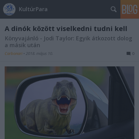
KultúrPara
A dinók között viselkedni tudni kell
Könyvajánló - Jodi Taylor: Egyik átkozott dolog
a másik után
Carbonari
•
2018. május 10.
0