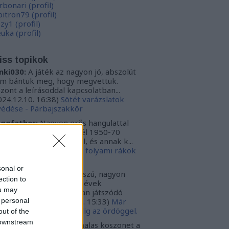
rbonari
(
profil
)
bitron79
(
profil
)
zzy1
(
profil
)
uka
(
profil
)
iss topikok
nki030:
A játék az nagyon jó, abszolút
m bántuk meg, hogy megvettük.
szont a leírásoddal kapcsolatban...
024.12.10. 16:38
)
Sötét varázslatok
védése - Párbajszakkör
ggfather:
Nagyon erős hangulattal
zza az amerikai mélydél 1950-70
zötti idejét. A krimi szál, és annak k...
024.02.20. 16:24
)
Ahol a folyami rákok
ekelnek
sonal or
ggfather:
Nagyon hosszú, nagyon
ection to
ssan építkező 50-70-es évek
ou may
zépnyugat amerikájában játszódó
 personal
galmas tör...
(
2022.03.30. 15:33
)
Már
gint az ördöggel. Mindig az ördöggel.
out of the
 downstream
ncsa:
Carbonari szia, halas koszonet a