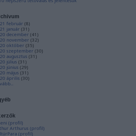
10 népszerű tetoválás és jelentésük
rchívum
21 február
(
8
)
21 január
(
31
)
20 december
(
41
)
20 november
(
32
)
20 október
(
35
)
20 szeptember
(
30
)
20 augusztus
(
31
)
20 július
(
31
)
20 június
(
29
)
20 május
(
31
)
20 április
(
30
)
vább
...
gyéb
zerzők
eni
(
profil
)
thur Arthurus
(
profil
)
ltúrPara
(
profil
)