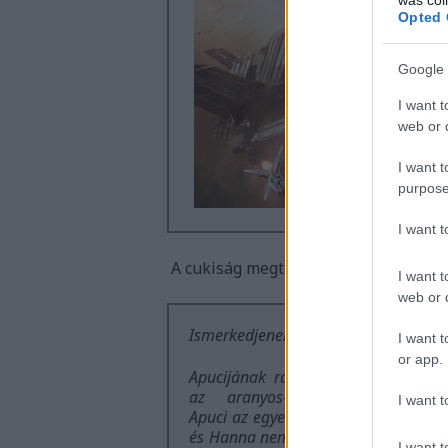
Opted 
Google 
I want t
web or d
I want t
purpose
I want 
A cukiság megtévesztő is lehet, tudt
I want t
web or d
Ismerkedjenek meg Hannával.
I want t
or app.
Apucijának rajongó szemében ő
az aranyos-de-néma angyal.
I want t
Apuci az egyetlen, aki megérti őt,
és Hanna nem is akar mást, csak
I want t