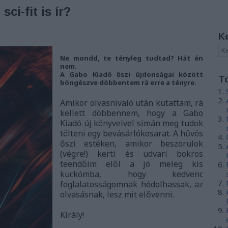
i-fit is ír?
K
Ne mondd, te tényleg tudtad? Hát én
nem.
A Gabo Kiadó őszi újdonságai között
T
böngészve döbbentem rá erre a tényre.
Amikor olvasnivaló után kutattam, rá
kellett döbbennem, hogy a Gabo
Kiadó új könyveivel simán meg tudok
tölteni egy bevásárlókosarat. A hűvös
őszi estéken, amikor beszorulok
(végre!) kerti és udvari bokros
teendőim elől a jó meleg kis
kuckómba, hogy kedvenc
foglalatosságomnak hódolhassak, az
olvasásnak, lesz mit elővenni.
Király!