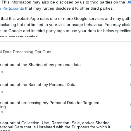
. This information may also be disclosed by us to third parties on the
IA
ti
ince tipográfus munkája.
gy
Participants
that may further disclose it to other third parties.
19
me
 that this website/app uses one or more Google services and may gath
including but not limited to your visit or usage behaviour. You may click 
gi
Elveszett flotta sorozat harmadik része is, Jack
 to Google and its third-party tags to use your data for below specifi
11
ő folytatása. A rajongók már nagyon várták!
ogle consent section.
:)
l Data Processing Opt Outs
i flotta folytatja veszedelmes útját hazafelé. Útközben
szindikátusi
bányákat fosztanak ki
o opt-out of the Sharing of my personal data.
nyersanyagokért, és Black Jack Geary
flottakapitány csak reménykedhet benne,
In
hogy sikerül egy lépéssel ellenségeik előtt
járniuk. Amikor azonban kideríti, hogy egy
o opt-out of the Sale of my Personal Data.
titokzatos idegen faj olyan hatalommal
In
rendelkezik, amellyel a teljes emberi fajt
eltörölheti, már nem csak a szindikátusiak
to opt-out of processing my Personal Data for Targeted
miatt kell aggódnia.
ing.
In
Az elveszett flotta sorozat III. része.
o opt-out of Collection, Use, Retention, Sale, and/or Sharing
ersonal Data that Is Unrelated with the Purposes for which it
lected.