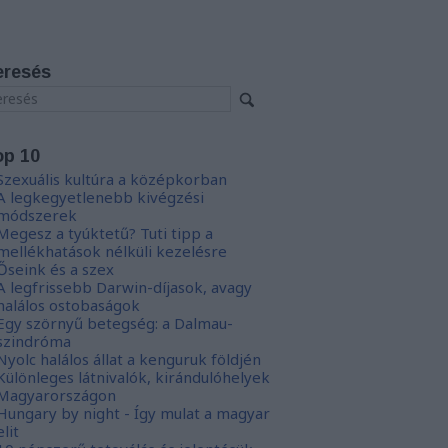
eresés
op 10
Szexuális kultúra a középkorban
A legkegyetlenebb kivégzési
módszerek
Megesz a tyúktetű? Tuti tipp a
mellékhatások nélküli kezelésre
Őseink és a szex
A legfrissebb Darwin-díjasok, avagy
halálos ostobaságok
Egy szörnyű betegség: a Dalmau-
szindróma
Nyolc halálos állat a kenguruk földjén
Különleges látnivalók, kirándulóhelyek
Magyarországon
Hungary by night - Így mulat a magyar
elit