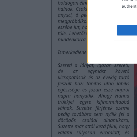
boldogan élni vele, míg meg nem
authenti
halnak. Csakhogy az útjában áll
anyuci, ő pedig minden trükkel
megpróbálkozik, ami csak az
eszébe jut, hogy megszabaduljon
tőle. Lehetőség szerint egyszer s
mindenkorra.
Ismerkedjenek meg Suzette-tel.
Szereti a lányát, igazán szereti,
de az egymást követő
kicsapatások és az évekig tartó
feszült házi tanítás után labilis
egészsége és józan esze napról
napra hanyatlik. Ahogy Hanna
trükkjei egyre kifinomultabbá
válnak, Suzette férjének szeme
pedig továbbra sem nyílik fel a
döcögős családi dinamikára,
Suzette már attól kezd félni, hogy
valami súlyosan elromlott, és