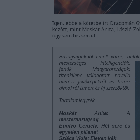
Igen, ebbe a kötetbe írt Dragomán Gy
között, mint Moskát Anita, László Z
úgy sem hiszem el.
Hazugságokból emelt város, halál
mesterséges
intelligenciák,
fonák Magyarországok:
tizenkilenc válogatott novella
merész jövőképekről és bizarr
álmokról ismert és új szerzőktől.
Tartalomjegyzék
Moskát Anita: A
mesterhazugság
Buglyó Gergely: Hét perc és
egyetlen pillanat
Sziács Viola: Eleven kék