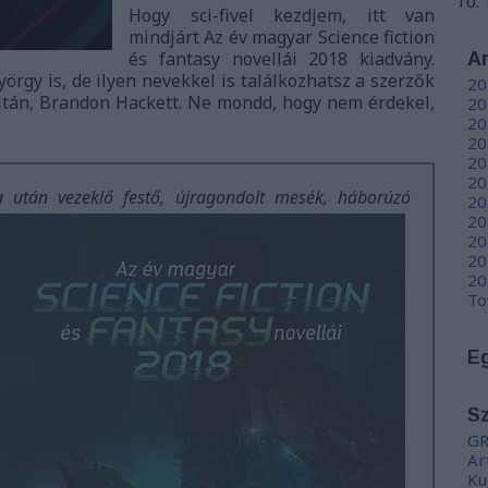
Hogy sci-fivel kezdjem, itt van
mindjárt Az év magyar Science fiction
és fantasy novellái 2018 kiadvány.
A
örgy is, de ilyen nevekkel is találkozhatsz a szerzők
20
oltán, Brandon Hackett. Ne mondd, hogy nem érdekel,
20
20
20
20
20
a után vezeklő festő, újragondolt mesék, háborúzó
20
20
20
20
20
To
E
S
GR
Ar
Ku