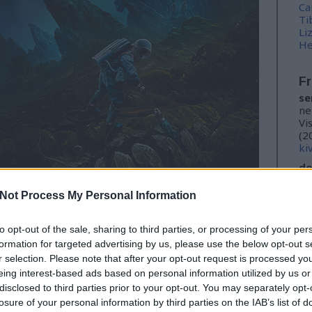
Ca
Ti
Li
He
Fr
se
ne
Vi
(
2
ki
do
ho
kö
Not Process My Personal Information
(
2
én
to opt-out of the sale, sharing to third parties, or processing of your per
do
formation for targeted advertising by us, please use the below opt-out s
la
r selection. Please note that after your opt-out request is processed y
kö
eing interest-based ads based on personal information utilized by us or
iz
tenek
me
disclosed to third parties prior to your opt-out. You may separately opt-
losure of your personal information by third parties on the IAB’s list of
M0