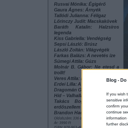
Rusvai Mónika: Égigérő
Gaura Ágnes: Árnyék
Tallódi Julianna: Féligaz
Lőrinczy Judit: Macskakövek
Baráth Katalin: Halzsíros
legenda
Kiss Gabriella: Vendégség
Sepsi László: Brúsz
László Zoltán: Világvégék
Farkas Balázs: A nevetés íze
Sümegi Attila: Gúzs
Molnár B. Gábor: Ne etesd a
trollt!
Veres Attila: Fekete talán
Blog -
Do 
Erdei Lilla: A jégkorszak tanúi
Dragomán György: Kőasztal –
If you wish 
Híd – Valhalla
sensitive in
Takács Bogi: Erdőszellem,
confirm you
erdőszellem
continue se
Brandon Hackett: Mesterséges is
Oldalszám: 336 oldal
information 
Ár: 3990 Ft
further disc
ISBN: 978-963-406-710-8