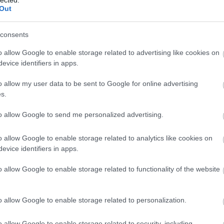
Out
Szerző: Jack Campbell
Cím: Merész
Kiadó: GABO
Fordító: Tamás Gábor
consents
Kategória: sci-fi
ISBN: 978-963-406-402-2
o allow Google to enable storage related to advertising like cookies on
Terjedelem: 372 oldal
evice identifiers in apps.
Ár: 3490 Ft
Kötés: kartonált
Borító körülvágott méret: 135x210 mm
o allow my user data to be sent to Google for online advertising
Várható megjelenés: 2018. november
s.
to allow Google to send me personalized advertising.
ad?
o allow Google to enable storage related to analytics like cookies on
evice identifiers in apps.
o allow Google to enable storage related to functionality of the website
o allow Google to enable storage related to personalization.
o allow Google to enable storage related to security, including