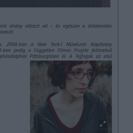
mint ahány választ ad – és egészen a döbbenetes
olvasót.
es. 2008-ban a New York-i Művészeti Alapítvány
12-ben pedig a Független Filmes Projekt feltörekvő
philadelphiai Pittsburghben él. A
Tejfogak
az első