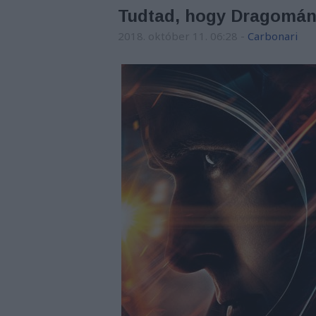
Tudtad, hogy Dragomán sc
2018. október 11. 06:28
-
Carbonari