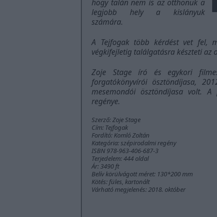
hogy talán nem is az otthonuk a
legjobb hely a kislányuk
számára.
A
Tejfogak
több kérdést vet fel, 
végkifejletig találgatásra készteti az 
Zoje Stage író és egykori film
forgatókönyvírói ösztöndíjasa, 20
mesemondói ösztöndíjasa volt. A 
regénye.
Szerző: Zoje Stage
Cím: Tejfogak
Fordító: Komló Zoltán
Kategória: szépirodalmi regény
ISBN 978-963-406-687-3
Terjedelem: 444 oldal
Ár: 3490 ft
Belív körülvágott méret: 130*200 mm
Kötés: füles, kartonált
Várható megjelenés: 2018. október