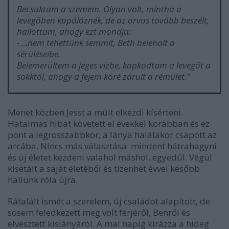
Becsuktam a szemem. Olyan volt, mintha a
levegőben kapálóznék, de az orvos tovább beszélt,
hallottam, ahogy ezt mondja:
- ...nem tehettünk semmit, Beth belehalt a
sérüléseibe.
Belemerültem a jeges vízbe, kapkodtam a levegőt a
sokktól, ahogy a fejem köré zárult a rémület."
Menet közben Jesst a múlt elkezdi kísérteni.
Hatalmas hibát követett el évekkel korábban és ez
pont a legrosszabbkor, a lánya halálakor csapott az
arcába. Nincs más választása: mindent hátrahagyni
és új életet kezdeni valahol máshol, egyedül. Végül
kisétált a saját életéből és tizenhét évvel később
hallunk róla újra.
Rátalált ismét a szerelem, új családot alapított, de
sosem feledkezett meg volt férjéről, Benről és
elvesztett kislányáról. A mai napig kirázza a hideg