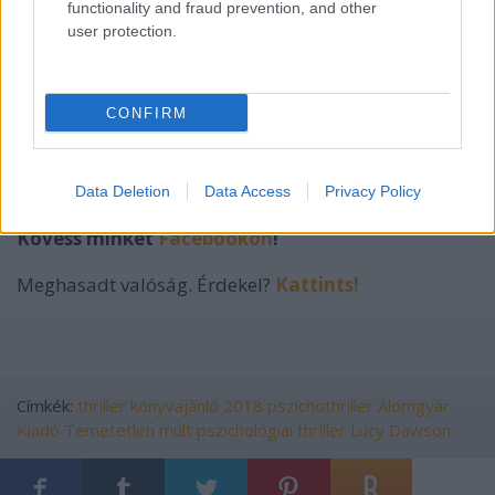
functionality and fraud prevention, and other
user protection.
CONFIRM
Köszönöm a lehetőséget az Álomgyár Kiadónak!
A borítóképre kattintva elérhető a könyv
kedvezményes áron.
Data Deletion
Data Access
Privacy Policy
Kövess minket
Facebookon
!
Meghasadt valóság. Érdekel?
Kattints!
Címkék:
thriller
könyvajánló
2018
pszichothriller
Álomgyár
Kiadó
Temetetlen múlt
pszichológiai thriller
Lucy Dawson