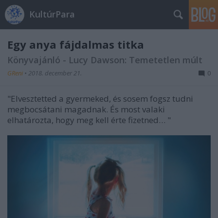
KultúrPara
Egy anya fájdalmas titka
Könyvajánló - Lucy Dawson: Temetetlen múlt
GReni
•
2018. december 21.
0
"
Elvesztetted a gyermeked, és sosem fogsz tudni
megbocsátani magadnak. És most valaki
elhatározta, hogy meg kell érte fizetned…
"