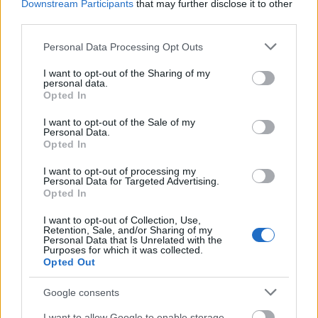
Downstream Participants
that may further disclose it to other
a szerző a történet okos ötlet. Megismertük a 24 éves
third parties.
Jesst, aki fiatal hebrencsként elkövetett egy hibát,
ezért megfizetett, ráadásul ugyanaz a hiba a
Please note that this website/app uses one or more Google
Personal Data Processing Opt Outs
történet második felében, tizenhét évvel később még
services and may gather and store information including but
not limited to your visit or usage behaviour. You may click to
I want to opt-out of the Sharing of my
mindig képes tönkretenni az életét.
personal data.
grant or deny consent to Google and its third-party tags to
Opted In
use your data for below specified purposes in below Google
Az én ízlésemnek túl lassan jutunk egyről a kettőre,
consent section.
bár a végére kaptunk egy érdekes csavart és már
I want to opt-out of the Sale of my
Personal Data.
komolyan elkezdtem agyalni rajta, hogy akkor most
Opted In
mi is a helyzet és ki áll az események hátterében. A
vége koppanós az biztos, ez javított is a
I want to opt-out of processing my
Personal Data for Targeted Advertising.
véleményemen, de alapvetően a főszereplővel nem
Opted In
sikerült együtt éreznem, és sajnos a párbeszédek is
lehettek volna ütősebbek is. Jó az alapsztori, a
I want to opt-out of Collection, Use,
kivitelezésen viszont lenne mit javítani.
Retention, Sale, and/or Sharing of my
Personal Data that Is Unrelated with the
Purposes for which it was collected.
Opted Out
Google consents
I want to allow Google to enable storage