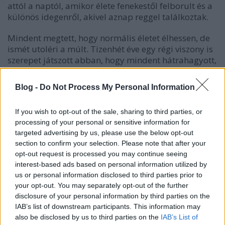
attól a naptól, amikor élete fenekestől felborult és a
különös idegenről, akivel aznap reggel találkoztak.
Mindent megtett, hogy normális életet élhessen, de
ismét utoléri a múlt. Tizenhét éve egy régi viszony is
szerepet játszott abban, hogy mindent hátrahagyott,
és amikor épp házat keresnek új férjével és kisfiával
a volt szeretőjébe és feleségébe szalad. Az ember
Blog -
Do Not Process My Personal Information
nem menekülhet a múlt titkaitól, bármennyire is
szeretné.
If you wish to opt-out of the sale, sharing to third parties, or
processing of your personal or sensitive information for
Egyre furcsább dolgok történnek és valaki azért van
targeted advertising by us, please use the below opt-out
itt, hogy bosszút álljon egy 23 éves titokért. Csak egy
section to confirm your selection. Please note that after your
példa: mit szólnál, ha arra mész haza, hogy minden
opt-out request is processed you may continue seeing
óra a lányod halálának pontos idejét mutatná?
interest-based ads based on personal information utilized by
Kegyetlen és brutális módszer, hogy valakinek
us or personal information disclosed to third parties prior to
megkeserítsd az életét.
your opt-out. You may separately opt-out of the further
disclosure of your personal information by third parties on the
Hát...nehéz ennél többet írni anélkül, hogy spoiler
IAB’s list of downstream participants. This information may
lenne, szóval érjétek be ennyivel. Nem igazán tudom
also be disclosed by us to third parties on the
IAB’s List of
hova tenni ezt a könyvet. Az, hogy két részre bontotta