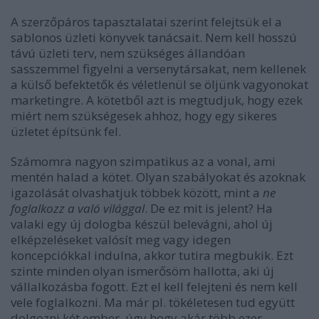
A szerzőpáros tapasztalatai szerint felejtsük el a
sablonos üzleti könyvek tanácsait. Nem kell hosszú
távú üzleti terv, nem szükséges állandóan
sasszemmel figyelni a versenytársakat, nem kellenek
a külső befektetők és véletlenül se öljünk vagyonokat
marketingre. A kötetből azt is megtudjuk, hogy ezek
miért nem szükségesek ahhoz, hogy egy sikeres
üzletet építsünk fel.
Számomra nagyon szimpatikus az a vonal, ami
mentén halad a kötet. Olyan szabályokat és azoknak
igazolását olvashatjuk többek között, mint a
ne
foglalkozz a való világgal
. De ez mit is jelent? Ha
valaki egy új dologba készül belevágni, ahol új
elképzeléseket valósít meg vagy idegen
koncepciókkal indulna, akkor tutira megbukik. Ezt
szinte minden olyan ismerősöm hallotta, aki új
vállalkozásba fogott. Ezt el kell felejteni és nem kell
vele foglalkozni. Ma már pl. tökéletesen tud együtt
dolgozni két ember, úgy hogy akár több ezer