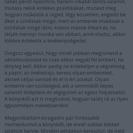
rakás pénzt ilyesmire, hanem inkább taníts valamit,
mutass nekik érdekes praktikákat, mutasd meg
hogyan működik a céged, légy közvetlen, engedd be
őket a színfalak mögé, mert az emberek imádnak a
színfalak mögé látni, kilesni mások titkait és, ha
látják mennyi munka van abban, amit eladsz, akkor
többre értékelik a tevékenységedet.
Dolgozz egyedül, hogy minél jobban megismerd a
vállalkozásodat és csak akkor vegyél fel embert, ha
tényleg kell. Akkor pedig ne érdekeljen a végzettség,
a papír, az önéletrajz, keress olyan embereket,
akinek céljai vannak és el is éri azokat. Olyan
emberre van szükséged, aki a semmiből képes
valamit felépíteni és végigvinni az egész folyamatot.
A könyvből azt is megtudod, hogyan találj rá az ilyen
egyszemélyes menedzserekre
.
Megpróbáltam kiragadni pár fontosabb
momentumot a könyvből, de ennél sokkal többet
találtok benne. Minden példákon keresztül, de még