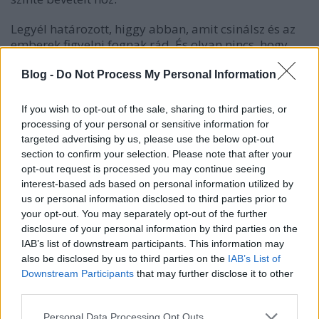
Legyél határozott, higgy abban, amit csinálsz és az
emberek figyelni fognak rád. És olyan nincs, hogy
nincs elég pénzem, emberem, időm, tapasztalatom.
Ez mind olyan korlát, ami előny, mert a kevesebb
Blog -
Do Not Process My Personal Information
több, ami arra kényszerít, hogy kreatív legyél.
If you wish to opt-out of the sale, sharing to third parties, or
processing of your personal or sensitive information for
"
Eleinte ne törődj a részletekkel!
targeted advertising by us, please use the below opt-out
section to confirm your selection. Please note that after your
Az építészek nem foglalkoznak azzal, hogy a
opt-out request is processed you may continue seeing
zuhanyzóban milyen csempe legyen, sem pedig
interest-based ads based on personal information utilized by
azzal, milyen legyen a konyhában a beépített
us or personal information disclosed to third parties prior to
mosogatógép, mert tudják, hogy az alapterv
your opt-out. You may separately opt-out of the further
véglegesítése után érdemes ezeket elővenni. Tudják,
disclosure of your personal information by third parties on the
IAB’s list of downstream participants. This information may
hogy ezekről a részletekről csak később kell
also be disclosed by us to third parties on the
IAB’s List of
dönteni."
Downstream Participants
that may further disclose it to other
third parties.
Ne halogasd a döntéseket, ha halmozódnak
Please note that this website/app uses one or more Google
Personal Data Processing Opt Outs