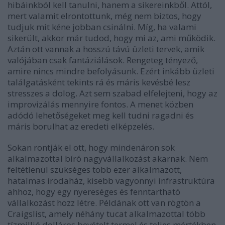
hibáinkból kell tanulni, hanem a sikereinkből. Attól,
mert valamit elrontottunk, még nem biztos, hogy
tudjuk mit kéne jobban csinálni. Míg, ha valami
sikerült, akkor már tudod, hogy mi az, ami működik.
Aztán ott vannak a hosszú távú üzleti tervek, amik
valójában csak fantáziálások. Rengeteg tényező,
amire nincs mindre befolyásunk. Ezért inkább üzleti
találgatásként tekints rá és máris kevésbé lesz
stresszes a dolog. Azt sem szabad elfelejteni, hogy az
improvizálás mennyire fontos. A menet közben
adódó lehetőségeket meg kell tudni ragadni és
máris borulhat az eredeti elképzelés.
Sokan rontják el ott, hogy mindenáron sok
alkalmazottal bíró nagyvállalkozást akarnak. Nem
feltétlenül szükséges több ezer alkalmazott,
hatalmas irodaház, kisebb vagyonnyi infrastruktúra
ahhoz, hogy egy nyereséges és fenntartható
vállalkozást hozz létre. Példának ott van rögtön a
Craigslist, amely néhány tucat alkalmazottal több
tízmillió dolláros bevételt termel és teljes mértékben