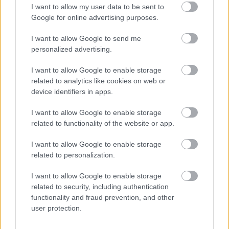
I want to allow my user data to be sent to
Google for online advertising purposes.
I want to allow Google to send me
personalized advertising.
I want to allow Google to enable storage
related to analytics like cookies on web or
device identifiers in apps.
I want to allow Google to enable storage
related to functionality of the website or app.
A versenytársakról is rengeteg hasznos tippet
olvashatsz, az egyik kedvencem, amit sokan nem
I want to allow Google to enable storage
vesznek figyelembe: múld alul a versenytársaid! Ez
related to personalization.
mit jelent? Az üzleti életben az dívik, hogy úgy tudod
I want to allow Google to enable storage
legyőzni a versenytársad, ha neked eggyel több van,
related to security, including authentication
mint nekik. Ez teljesen mindegy, hogy miben
functionality and fraud prevention, and other
mérhető. Hogy ő fél milliót költ, akkor neked 600
user protection.
ezret kell, ha neki 50 alkalmazottja van, neked 60
kell. Nem, ezt felejtsd el. Úgy nyerhetsz, ha