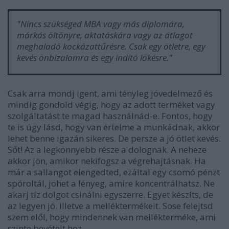
"Nincs szükséged MBA vagy más diplomára,
márkás öltönyre, aktatáskára vagy az átlagot
meghaladó kockázattűrésre. Csak egy ötletre, egy
kevés önbizalomra és egy indító lökésre."
Csak arra mondj igent, ami tényleg jövedelmező és
mindig gondold végig, hogy az adott terméket vagy
szolgáltatást te magad használnád-e. Fontos, hogy
te is úgy lásd, hogy van értelme a munkádnak, akkor
lehet benne igazán sikeres. De persze a jó ötlet kevés.
Sőt! Az a legkönnyebb része a dolognak. A neheze
akkor jön, amikor nekifogsz a végrehajtásnak. Ha
már a sallangot elengedted, ezáltal egy csomó pénzt
spóroltál, jöhet a lényeg, amire koncentrálhatsz. Ne
akarj tíz dolgot csinálni egyszerre. Egyet készíts, de
az legyen jó. Illetve a melléktermékeit. Sose felejtsd
szem elől, hogy mindennek van mellékterméke, ami
szinte bevételt hoz.