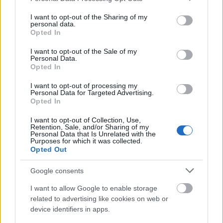
elkezded őket figyelmen kívül hagyni, kapkodva
services and may gather and store information including but
hozod meg őket vagy kidobod őket. Egyik sem nyerő,
not limited to your visit or usage behaviour. You may click to
I want to opt-out of the Sharing of my
personal data.
mert a döntés haladáshoz vezet. A nagy döntéseket
grant or deny consent to Google and its third-party tags to
Opted In
nyilván nehéz meghozni, ezért érdemes apró
use your data for below specified purposes in below Google
döntésekkel foglalkozni. Főleg az indulásnál, ahol
consent section.
I want to opt-out of the Sale of my
Personal Data.
érdemes határidőt szabnod magadnak, ami
Opted In
hihetetlen összpontosításra késztetheti az embert.
Rengeteg dologgal ráérsz mielőtt piacra viszed a
I want to opt-out of processing my
termékedet, ehhez végig kell gondolnod, hogy mi az,
Personal Data for Targeted Advertising.
Opted In
amit elhagyhatsz az elején.
I want to opt-out of Collection, Use,
Amikor már a termelésnél tartasz oda kell figyelni,
Retention, Sale, and/or Sharing of my
Personal Data that Is Unrelated with the
hogy mi az, ami hátráltat. Például a megbeszélések.
Purposes for which it was collected.
Rettentő magas költséggel bírnak ahhoz képest,
Opted Out
hogy nem egyszer mondjuk egy öt perc alatt
letisztázható dolog miatt elmegy vele egy óra.
Google consents
Rengeteg produktív időt lehet elpazarolni rájuk, de
I want to allow Google to enable storage
lehet okosan is csinálni, aminek a módszerét is
related to advertising like cookies on web or
megtalálod a kötetben.
device identifiers in apps.