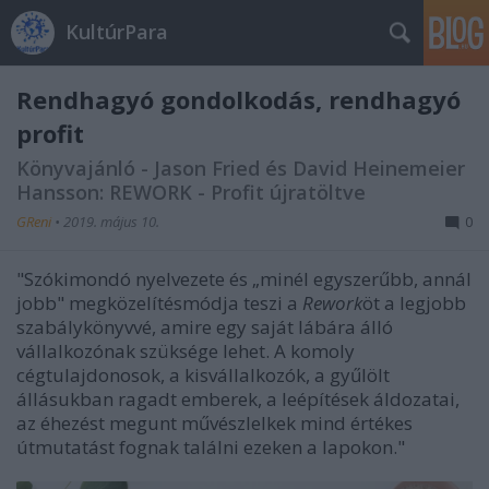
KultúrPara
Rendhagyó gondolkodás, rendhagyó
profit
Könyvajánló - Jason Fried és David Heinemeier
Hansson: REWORK - Profit újratöltve
GReni
•
2019. május 10.
0
"Szókimondó nyelvezete és „minél egyszerűbb, annál
jobb" megközelítésmódja teszi a
Rework
öt a legjobb
szabálykönyvvé, amire egy saját lábára álló
vállalkozónak szüksége lehet. A komoly
cégtulajdonosok, a kisvállalkozók, a gyűlölt
állásukban ragadt emberek, a leépítések áldozatai,
az éhezést megunt művészlelkek mind értékes
útmutatást fognak találni ezeken a lapokon."