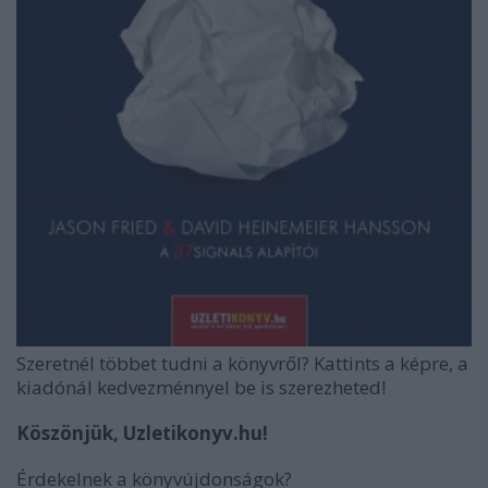
Szeretnél többet tudni a könyvről? Kattints a képre, a
kiadónál kedvezménnyel be is szerezheted!
Köszönjük, Uzletikonyv.hu!
Érdekelnek a könyvújdonságok?