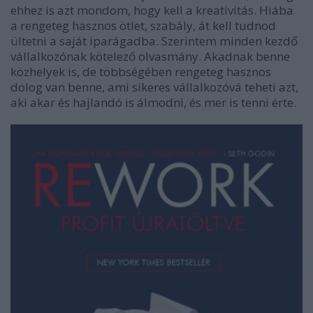
ehhez is azt mondom, hogy kell a kreativitás. Hiába
a rengeteg hasznos ötlet, szabály, át kell tudnod
ültetni a saját iparágadba. Szerintem minden kezdő
vállalkozónak kötelező olvasmány. Akadnak benne
közhelyek is, de többségében rengeteg hasznos
dolog van benne, ami sikeres vállalkozóvá teheti azt,
aki akar és hajlandó is álmodni, és mer is tenni érte.