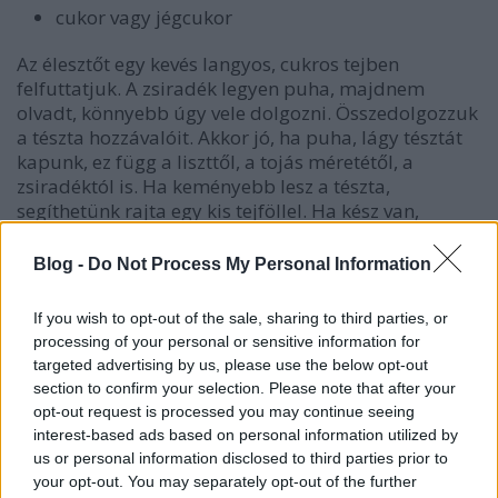
cukor vagy jégcukor
Az élesztőt egy kevés langyos, cukros tejben
felfuttatjuk. A zsiradék legyen puha, majdnem
olvadt, könnyebb úgy vele dolgozni. Összedolgozzuk
a tészta hozzávalóit. Akkor jó, ha puha, lágy tésztát
kapunk, ez függ a liszttől, a tojás méretétől, a
zsiradéktól is. Ha keményebb lesz a tészta,
segíthetünk rajta egy kis tejföllel. Ha kész van,
letakarjuk és duplájára kelesztjük.
Blog -
Do Not Process My Personal Information
If you wish to opt-out of the sale, sharing to third parties, or
processing of your personal or sensitive information for
targeted advertising by us, please use the below opt-out
section to confirm your selection. Please note that after your
opt-out request is processed you may continue seeing
interest-based ads based on personal information utilized by
us or personal information disclosed to third parties prior to
your opt-out. You may separately opt-out of the further