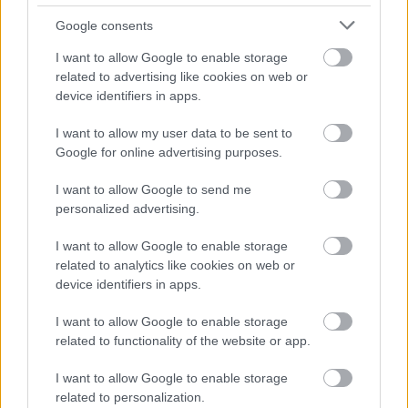
cukorral. 180°C-ra előmelegített sütőben készre
sütjük.
Google consents
I want to allow Google to enable storage
Én diót nem tettem a tetejére, és nekem nem is
related to advertising like cookies on web or
hiányzott róla. (Azon egyszerű oknál fogva, hogy le
device identifiers in apps.
kellett volna másznom érte a pincébe a hűtőládához.
Lusta voltam, na. Meg így nem is kedvelem a diót. :))
I want to allow my user data to be sent to
Elsőre bolti sütésálló vegyesgyümölcsös lekvárral
Google for online advertising purposes.
csináltam, másodjára kipróbálom a házilag eltett
sütésálló barackot, vajon mennyire sütésálló :) A
I want to allow Google to send me
tésztába kevesebb cukrot tettem, és a tetejéről is
personalized advertising.
lehagytam, így tálaláskor frissen megszórtam
porcukorral - pont tökéletes lett. A lágy tésztával
I want to allow Google to enable storage
nehezebb dolgozni, és a kör alakra nyújtás nálam
related to analytics like cookies on web or
mindig csak nyomokban van meg, elméletben
device identifiers in apps.
tudom ugyan, hogy kell, de nincs hozzá türelmem :)
I want to allow Google to enable storage
Jó lesz az girbe-gurba nyomvonalon haladva is, az
related to functionality of the website or app.
ízén nem változtat. Az pedig nagyon jó!
I want to allow Google to enable storage
Próbáljátok ki, nekem bejött!
related to personalization.