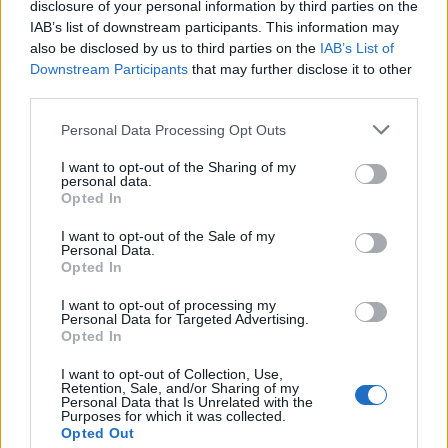
disclosure of your personal information by third parties on the
IAB’s list of downstream participants. This information may
also be disclosed by us to third parties on the
IAB’s List of
Downstream Participants
that may further disclose it to other
third parties.
Please note that this website/app uses one or more Google
Personal Data Processing Opt Outs
services and may gather and store information including but
not limited to your visit or usage behaviour. You may click to
I want to opt-out of the Sharing of my
personal data.
grant or deny consent to Google and its third-party tags to
Opted In
use your data for below specified purposes in below Google
consent section.
I want to opt-out of the Sale of my
Personal Data.
Opted In
I want to opt-out of processing my
Personal Data for Targeted Advertising.
Opted In
A megkelt tésztát 3 részre osztjuk, mindegyiket
kerekre nyújtjuk és 8 egyenlő cikkre vágjuk, majd
I want to opt-out of Collection, Use,
megtöltjük lekvárral és feltekerjük. Egy negyed órát
Retention, Sale, and/or Sharing of my
Personal Data that Is Unrelated with the
a tepsiben letakarva kelesztjük, majd lekenjük a
Purposes for which it was collected.
felvert tojással, és megszórjuk a darabolt dióval,
Opted Out