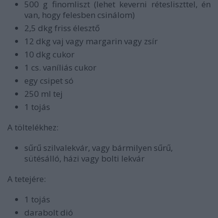
500 g finomliszt (lehet keverni rétesliszttel, én
van, hogy felesben csinálom)
2,5 dkg friss élesztő
12 dkg vaj vagy margarin vagy zsír
10 dkg cukor
1 cs. vaníliás cukor
egy csipet só
250 ml tej
1 tojás
A töltelékhez:
sűrű szilvalekvár, vagy bármilyen sűrű,
sütésálló, házi vagy bolti lekvár
A tetejére:
1 tojás
darabolt dió