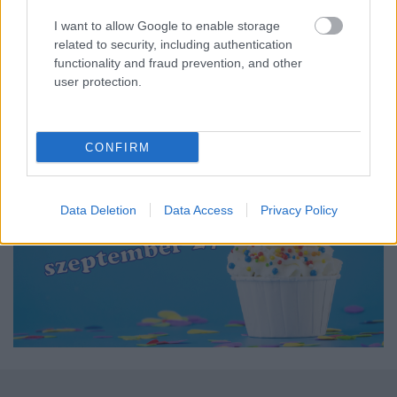
Kövessetek minket
Facebookon
, hamarosan a 3.
I want to allow Google to enable storage
szülinapját ünnepli a blog, ez alkalomból
related to security, including authentication
nyereményjáték-sorozattal készülünk nektek.
functionality and fraud prevention, and other
Szeptember 27-től több tucat könyv vár rátok!
user protection.
CONFIRM
Data Deletion
Data Access
Privacy Policy