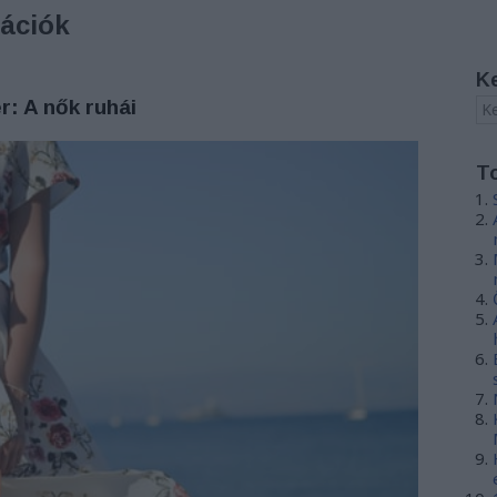
tációk
K
r: A nők ruhái
T