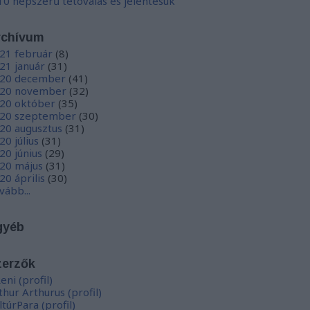
10 népszerű tetoválás és jelentésük
rchívum
21 február
(
8
)
21 január
(
31
)
20 december
(
41
)
20 november
(
32
)
20 október
(
35
)
20 szeptember
(
30
)
20 augusztus
(
31
)
20 július
(
31
)
20 június
(
29
)
20 május
(
31
)
20 április
(
30
)
vább
...
gyéb
zerzők
eni
(
profil
)
thur Arthurus
(
profil
)
ltúrPara
(
profil
)