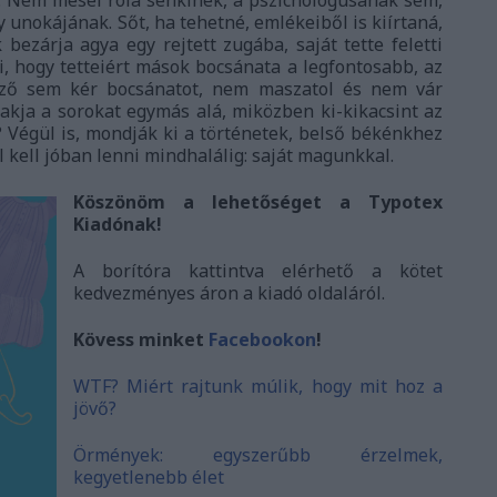
unokájának. Sőt, ha tehetné, emlékeiből is kiírtaná,
bezárja agya egy rejtett zugába, saját tette feletti
i, hogy tetteiért mások bocsánata a legfontosabb, az
rző sem kér bocsánatot, nem maszatol és nem vár
rakja a sorokat egymás alá, miközben ki-kikacsint az
? Végül is, mondják ki a történetek, belső békénkhez
kell jóban lenni mindhalálig: saját magunkkal.
Köszönöm a lehetőséget a Typotex
Kiadónak!
A borítóra kattintva elérhető a kötet
kedvezményes áron a kiadó oldaláról.
Kövess minket
Facebookon
!
WTF? Miért rajtunk múlik, hogy mit hoz a
jövő?
Örmények: egyszerűbb érzelmek,
kegyetlenebb élet