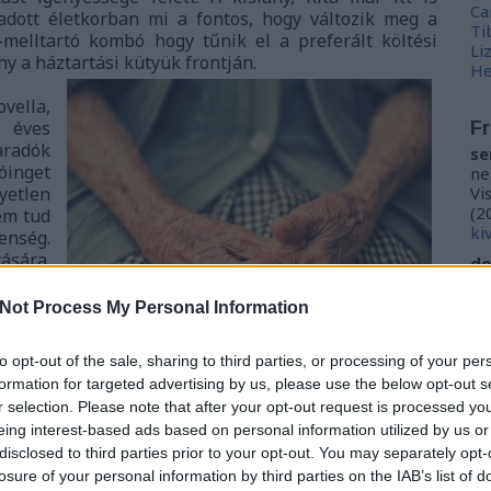
Ca
 adott életkorban mi a fontos, hogy változik meg a
Ti
i-melltartó kombó hogy tűnik el a preferált költési
Li
y a háztartási kütyük frontján.
He
vella,
n éves
Fr
aradók
se
óinget
ne
yetlen
Vi
(
2
em tud
ki
enség.
ására.
do
dtem a
ho
 ócska
kö
Not Process My Personal Information
(
2
letlen
én
alak,
to opt-out of the sale, sharing to third parties, or processing of your per
nált,
do
formation for targeted advertising by us, please use the below opt-out s
ntettek
la
r selection. Please note that after your opt-out request is processed y
obálva
kö
eing interest-based ads based on personal information utilized by us or
iz
oszló
me
disclosed to third parties prior to your opt-out. You may separately opt-
sűk,
losure of your personal information by third parties on the IAB’s list of
eztem,
M0