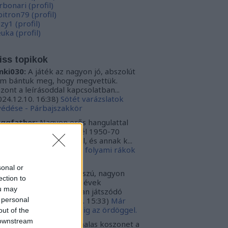
rbonari
(
profil
)
bitron79
(
profil
)
zzy1
(
profil
)
uka
(
profil
)
iss topikok
nki030:
A játék az nagyon jó, abszolút
m bántuk meg, hogy megvettük.
szont a leírásoddal kapcsolatban...
024.12.10. 16:38
)
Sötét varázslatok
védése - Párbajszakkör
ggfather:
Nagyon erős hangulattal
zza az amerikai mélydél 1950-70
zötti idejét. A krimi szál, és annak k...
024.02.20. 16:24
)
Ahol a folyami rákok
ekelnek
sonal or
ggfather:
Nagyon hosszú, nagyon
ection to
ssan építkező 50-70-es évek
ou may
zépnyugat amerikájában játszódó
 personal
galmas tör...
(
2022.03.30. 15:33
)
Már
gint az ördöggel. Mindig az ördöggel.
out of the
 downstream
ncsa:
Carbonari szia, halas koszonet a