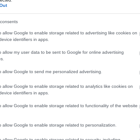
Out
t, érzelmeket és kalandvágyat kívánunk gondolkodás
 csak meg kellene ragadnunk! Korábban könnyebben
consents
 a lelkesedést, hogy ez megadatott nekünk. Csak a
o allow Google to enable storage related to advertising like cookies on
lehetetlent a lehetséges elé, és azt hisszük, ez volna a
a felcserélésen és feledékenységen nyugszik az időskor
evice identifiers in apps.
o allow my user data to be sent to Google for online advertising
s.
to allow Google to send me personalized advertising.
só szempontjából? Átlavíroz az ember az életén, ahol
 min felháborodni, van min rettegni, van kivel
van mit kibeszélni, van kin kárörvendeni. Hullámzó
o allow Google to enable storage related to analytics like cookies on
kis titkain lehet kuncorászni vagy éppen elítélően
evice identifiers in apps.
vesként is erős volt. És miközben suta kamaszként
 másik lábszárunkat vakargatjuk, bevallhatjuk
o allow Google to enable storage related to functionality of the website
lunk is szólhatnának. Akkor is, ha nem úgy, nem ott,
ndannyiunkban ott bujkál egy kis Rita. Már csak az a
ik születésnapunkat.
o allow Google to enable storage related to personalization.
o allow Google to enable storage related to security, including