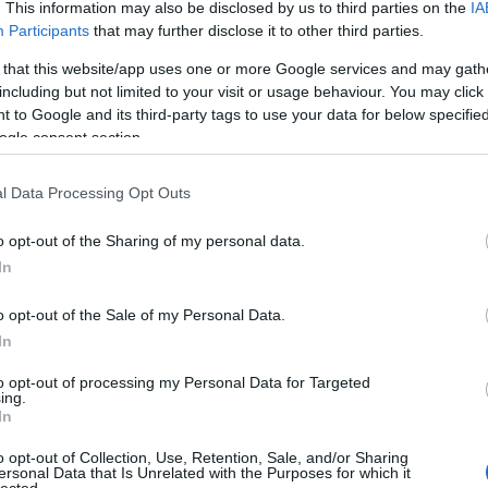
nális
. This information may also be disclosed by us to third parties on the
IA
ti
tek a
gy
Participants
that may further disclose it to other third parties.
19
tatlan
me
 that this website/app uses one or more Google services and may gath
közők,
including but not limited to your visit or usage behaviour. You may click 
ég egy
gi
 to Google and its third-party tags to use your data for below specifi
alami
11
ogle consent section.
ként a
:)
rényből, az érintéstől egy az egyben szétmállott a
l Data Processing Opt Outs
a szomszédja történetén keresztül levont tanulság,
o opt-out of the Sharing of my personal data.
gy szerelmi csalódás története ez, amelyben Fitzchen
In
ra annak halála után könyvespolcon, a könyvek
találnak rá.
o opt-out of the Sale of my Personal Data.
n, úgy követhetjük nyomon ennek Rita nevű lánynak
In
 kamasz, aztán magabízó fiatal lány, aki hódítani és
 derülhetünk, aztán az idősödő hölgyet látjuk, aki
to opt-out of processing my Personal Data for Targeted
ing.
iért is várna? Hiszen hamarosan örök nyugovóra tér,
In
 túl sok minden - nagyon helyesen - nem érdekli, ami
remteni a lehetőséget, hogy jól oldja meg, hogy ne
o opt-out of Collection, Use, Retention, Sale, and/or Sharing
 vissza rossz szájíz az intézkedése után.
ersonal Data that Is Unrelated with the Purposes for which it
lected.