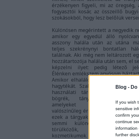
érzékenyen figyeli, mi az öregség,
fogyasztói kosár, az összeillő bugy
szokásokból, hogy lesz belőlük versen
Különösen megérintett a negyedik no
amikor egy egyedül álló nyolcva
asszony halála után az utána m
teljes szekrénynyi bontatlan hál
találnak. Aki még nem leltározott eg
hozzátartozója halála után sem, el s
képzelni ilyet: pedig létező jel
Élénken emlékszem anyósom háztart
Amikor elhalálozott, leltározni kez
hagytékát. Szabadon csak néhány
Blog -
Do 
használati tárgy volt: csorba, fü
bögrék, tányérok, ócska kan
If you wish 
amelyeket mindennap hasz
sensitive in
valószínűleg érzelmi értéket is jele
confirm you
ezek a tárgyak számára. Itt-ott led
continue se
semmi különös ruhadarabok, f
information 
törülközők, ezer éves fé
further disc
kozmetikumok. Ezeket összerend