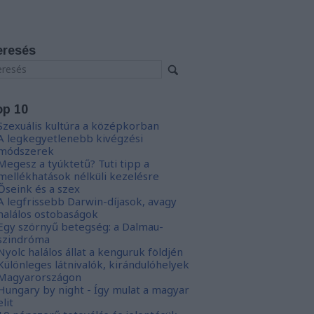
eresés
op 10
Szexuális kultúra a középkorban
A legkegyetlenebb kivégzési
módszerek
Megesz a tyúktetű? Tuti tipp a
mellékhatások nélküli kezelésre
Őseink és a szex
A legfrissebb Darwin-díjasok, avagy
halálos ostobaságok
Egy szörnyű betegség: a Dalmau-
szindróma
Nyolc halálos állat a kenguruk földjén
Különleges látnivalók, kirándulóhelyek
Magyarországon
Hungary by night - Így mulat a magyar
elit