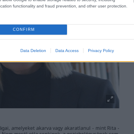
cation functionality and fraud prevention, and other user protection.
CONFIRM
Data Deletion
Data Access
Privacy Policy
gai, amelyeket akarva vagy akaratlanul - mint Rita -
rig. Nem mesél róla senkinek, a pszichológusának sem,