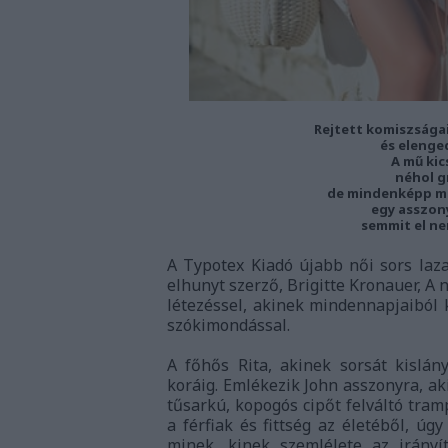
Rejtett komiszsága
és elenge
A mű kic
néhol g
de mindenképp me
egy asszony
semmit el nem
A Typotex Kiadó újabb női sors laza
elhunyt szerző, Brigitte Kronauer, 
létezéssel, akinek mindennapjaiból k
szókimondással.
A főhős Rita, akinek sorsát kislán
koráig. Emlékezik John asszonyra, ak
tűsarkú, kopogós cipőt felváltó tram
a férfiak és fittség az életéből, úg
minek, kinek szemlélete az irányít