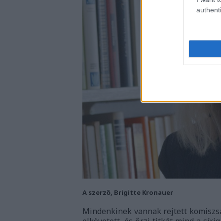
authenti
A szerző, Brigitte Kronauer
Mindenkinek vannak rejtett komiszsá
elkövetett, és őrzi titkát mind a sí