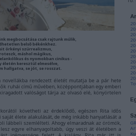
A
20
20
20
ink megbocsátása csak rajtunk múlik,
20
dhetetlen belső békénkhez.
20
sit örkényi szürrealizmus,
20
roteszk, máshol mágikus,
20
lankólikus és nyomokban cinikus -
20
 életén keresztül elmesélve,
20
 hallgatva, se jót, se rosszat.
20
20
 novellákba rendezett életét mutatja be a pár hete
To
A nők ruhái című művében, középpontjában egy emberi
iragadott valóságot tárja az olvasó elé, könyörtelen
E
ykorától követheti az érdeklődő, egészen Rita idős
S
i saját élete alakulását, de még inkább hanyatlását a
pli lábbeli szemlélteti. Ahogy elmaradnak az örömök,
GR
Ar
y lesz egyre elhanyagoltabb, úgy veszi át életében a
Ku
ást igényessége felett. A kislány, Rita már itt is