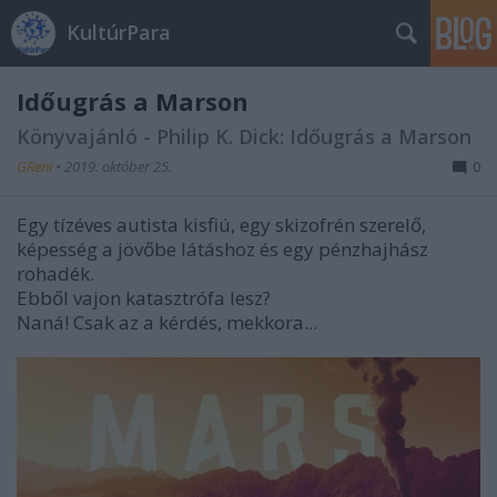
KultúrPara
Időugrás a Marson
Könyvajánló - Philip K. Dick: Időugrás a Marson
GReni
•
2019. október 25.
0
Egy tízéves autista kisfiú, egy skizofrén szerelő,
képesség a jövőbe látáshoz és egy pénzhajhász
rohadék.
Ebből vajon katasztrófa lesz?
Naná! Csak az a kérdés, mekkora...