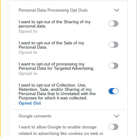
Please note that this website/app uses one or more Google
És itt jön a képbe a szerelő, akinek Arnie kiadja a
Personal Data Processing Opt Outs
services and may gather and store information including but
feladatot, hogy megépítse a gépet, amely képes
not limited to your visit or usage behaviour. You may click to
I want to opt-out of the Sharing of my
lelassítani az időt Manfrednek, hogy képesek
personal data.
grant or deny consent to Google and its third-party tags to
legyenek vele kommunikálni. A jövőbe látás
Opted In
use your data for below specified purposes in below Google
katasztrofális következményekkel járhat. Pláne, ha
consent section.
I want to opt-out of the Sale of my
egy ilyen aljas embernél van ez a képesség.
Personal Data.
Opted In
Nem lett a kedvenc Dick könyvem, de sok dolog
nagyon tetszett. Például, hogy mindhárom
I want to opt-out of processing my
Personal Data for Targeted Advertising.
főszereplőt nyomon követjük. Látjuk a vízióikat,
Opted In
ráadásul egy-egy szituációt több szereplő
szempontjából is végignézhetjük és úgy megkavarja
I want to opt-out of Collection, Use,
Retention, Sale, and/or Sharing of my
a szerző a szálakat, hogy már nekünk sincs
Personal Data that Is Unrelated with the
fogalmunk róla, hogy kinek a valósága az igazi.
Purposes for which it was collected.
Opted Out
Aztán ott vannak Manfred víziói. Nagyon nem
Google consents
szeretnék a fejében zajló világban élni, de két másik
főszereplőnk lassan elveszik ebben a világban.
I want to allow Google to enable storage
Ijesztő, undorító, minden beteg, minden elrohad és
related to advertising like cookies on web or