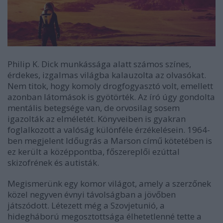
Philip K. Dick munkássága alatt számos színes,
érdekes, izgalmas világba kalauzolta az olvasókat.
Nem titok, hogy komoly drogfogyasztó volt, emellett
azonban látomások is gyötörték. Az író úgy gondolta
mentális betegsége van, de orvosilag sosem
igazolták az elméletét. Könyveiben is gyakran
foglalkozott a valóság különféle érzékelésein. 1964-
ben megjelent Időugrás a Marson című kötetében is
ez került a középpontba, főszereplői ezúttal
skizofrének és autisták.
Megismerünk egy komor világot, amely a szerzőnek
közel negyven évnyi távolságban a jövőben
játszódott. Létezett még a Szovjetunió, a
hidegháború megosztottsága élhetetlenné tette a