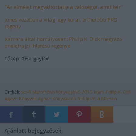
"Az elmélet megváltoztatja a valóságot, amit leír"
Jones kezében a világ: egy korai, érthetőbb PKD
regény
Kamera által homályosan: Philip K. Dick megrázó
önéletrajzi ihletésű regénye
Főkép:
®
SergeyDV
Címkék:
sci-fi
skizofrénia
könyvajánló
2019
Mars
Philip K. Dick
Agave Könyvek
Agave Könyvkiadó
Időugrás a Marson
Ajánlott bejegyzések: