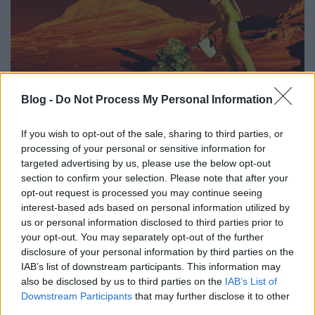
Blog -
Do Not Process My Personal Information
Jack egy becsületes ember, aki értékes tagja a
If you wish to opt-out of the sale, sharing to third parties, or
társadalomnak. Családjával él a Marson, korábban
processing of your personal or sensitive information for
a túlnépesedett Föld és az elvárások nyomása alatt
targeted advertising by us, please use the below opt-out
küzdött a skizofréniával is, de kiváló szakember,
section to confirm your selection. Please note that after your
ezért is szúr szemet Arnie-nak. Aztán ott van egy
opt-out request is processed you may continue seeing
autista kisfiú, Manfred. Ez a vonal nagyon izgalmas
interest-based ads based on personal information utilized by
volt számomra, ugyanis itt van ez a kölyök, aki nem
us or personal information disclosed to third parties prior to
képes kapcsolatot teremteni a külvilággal, nem
your opt-out. You may separately opt-out of the further
képes megfelelően kommunikálni. A kor tudósai
disclosure of your personal information by third parties on the
pedig azt állítják, azért van ez, mert másként érzékeli
IAB’s list of downstream participants. This information may
az időt. Ami számunkra egy pillanat, neki éveket
also be disclosed by us to third parties on the
IAB’s List of
jelent. Ami annyit tesz, hogy a jövőbe lát, ha
Downstream Participants
that may further disclose it to other
megfelelő eszközt kapcsolnak az elméjéhez.
third parties.