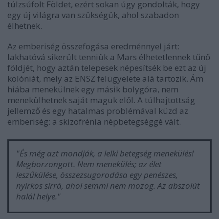
túlzsúfolt Földet, ezért sokan úgy gondolták, hogy
egy új világra van szükségük, ahol szabadon
élhetnek.
Az emberiség összefogása eredménnyel járt:
lakhatóvá sikerült tenniük a Mars élhetetlennek tűnő
földjét, hogy aztán telepesek népesítsék be ezt az új
kolóniát, mely az ENSZ felügyelete alá tartozik. Ám
hiába menekülnek egy másik bolygóra, nem
menekülhetnek saját maguk elől. A túlhajtottság
jellemző és egy hatalmas problémával küzd az
emberiség: a skizofrénia népbetegséggé vált.
"
És még azt mondják, a lelki betegség menekülés!
Megborzongott. Nem menekülés; az élet
leszűkülése, összezsugorodása egy penészes,
nyirkos sírrá, ahol semmi nem mozog. Az abszolút
halál helye.
"