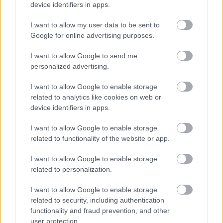
elpusztul. Az egész könyv ilyen komor, letargikus,
device identifiers in apps.
amelyben lecsúszott, szétesett emberek drámái
között ismerjük meg a közelgő katasztrófát és a
I want to allow my user data to be sent to
harcot az elkerülésére.
Google for online advertising purposes.
I want to allow Google to send me
personalized advertising.
I want to allow Google to enable storage
related to analytics like cookies on web or
device identifiers in apps.
I want to allow Google to enable storage
related to functionality of the website or app.
I want to allow Google to enable storage
related to personalization.
I want to allow Google to enable storage
related to security, including authentication
functionality and fraud prevention, and other
user protection.