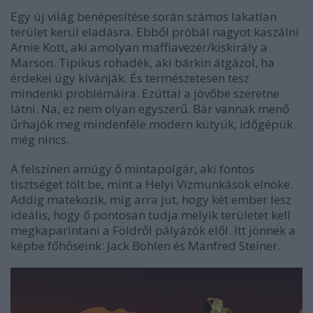
Egy új világ benépesítése során számos lakatlan
terület kerül eladásra. Ebből próbál nagyot kaszálni
Arnie Kott, aki amolyan maffiavezér/kiskirály a
Marson. Tipikus rohadék, aki bárkin átgázol, ha
érdekei úgy kívánják. És természetesen tesz
mindenki problémáira. Ezúttal a jövőbe szeretne
látni. Na, ez nem olyan egyszerű. Bár vannak menő
űrhajók meg mindenféle modern kütyük, időgépük
még nincs.
A felszínen amúgy ő mintapolgár, aki fontos
tisztséget tölt be, mint a Helyi Vízmunkások elnöke.
Addig matekozik, míg arra jut, hogy két ember lesz
ideális, hogy ő pontosan tudja melyik területet kell
megkaparintani a Földről pályázók elől. Itt jönnek a
képbe főhőseink: Jack Bohlen és Manfred Steiner.