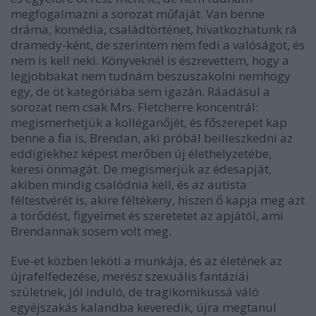
megfogalmazni a sorozat műfaját. Van benne
dráma, komédia, családtörténet, hivatkozhatunk rá
dramedy-ként, de szerintem nem fedi a valóságot, és
nem is kell neki. Könyveknél is észrevettem, hogy a
legjobbakat nem tudnám beszuszakolni nemhogy
egy, de öt kategóriába sem igazán. Ráadásul a
sorozat nem csak Mrs. Fletcherre koncentrál:
megismerhetjük a kolléganőjét, és főszerepet kap
benne a fia is, Brendan, aki próbál beilleszkedni az
eddigiekhez képest merőben új élethelyzetébe,
keresi önmagát. De megismerjük az édesapját,
akiben mindig csalódnia kell, és az autista
féltestvérét is, akire féltékeny, hiszen ő kapja meg azt
a törődést, figyelmet és szeretetet az apjától, ami
Brendannak sosem volt meg.
Eve-et közben leköti a munkája, és az életének az
újrafelfedezése, merész szexuális fantáziái
születnek, jól induló, de tragikomikussá váló
egyéjszakás kalandba keveredik, újra megtanul