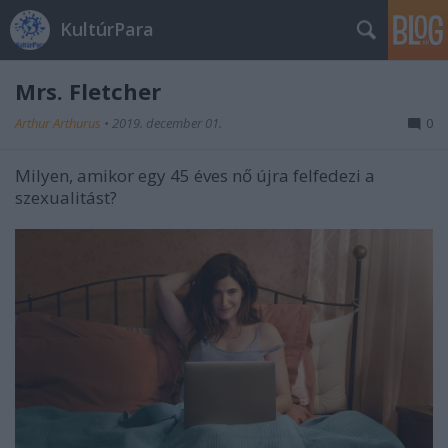
KultúrPara
Mrs. Fletcher
Arthur Arthurus
•
2019. december 01.
0
Milyen, amikor egy 45 éves nő újra felfedezi a
szexualitást?