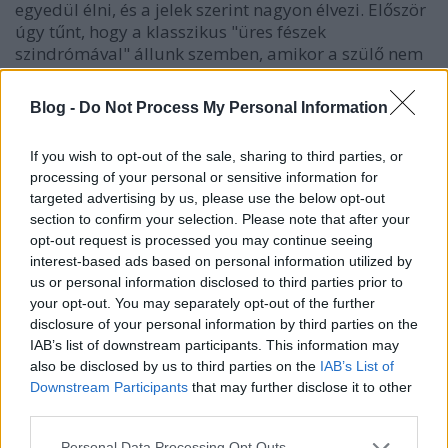
egyedül élni, és a jelek szerint nagyon élvezi. Először
úgy tűnt, hogy a klasszikus "üres fészek
szindrómával" állunk szemben, amikor a szülő nem
képes elengedni a lassacskán felnövő gyerekét, és
nélküle üressé válik az élete - de szó sincs erről. Eve
Blog -
Do Not Process My Personal Information
nagyon is tud mit kezdeni - néhány magányos este
után - magával és a hirtelen jött idejével,
If you wish to opt-out of the sale, sharing to third parties, or
szabadságával. Egyelőre csak a fantáziáival és
processing of your personal or sensitive information for
vágyaival nem tud mit kezdeni, de ami késik, nem
targeted advertising by us, please use the below opt-out
múlik. A csoport tagjai is érdekesre, szimpatikusra
section to confirm your selection. Please note that after your
sikerültek, különösen az ifjú Julian, akivel Eve
opt-out request is processed you may continue seeing
közelebbi kapcsolatba kerül. Közben pedig
interest-based ads based on personal information utilized by
megismerjük Brendan aranyos, de kicsit fura,
us or personal information disclosed to third parties prior to
merész új barátnő-jelöltjét is...
your opt-out. You may separately opt-out of the further
disclosure of your personal information by third parties on the
IAB’s list of downstream participants. This information may
also be disclosed by us to third parties on the
IAB’s List of
Downstream Participants
that may further disclose it to other
third parties.
Please note that this website/app uses one or more Google
Personal Data Processing Opt Outs