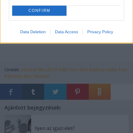
CONFIRM
Data Deletion
Data Access
Privacy Policy
Kövess minket
Facebookon
!
Címkék:
sorozat
film
2019
HBO GO
HBO
Kathryn Hahn
Tom
Perrotta
Mrs. Fletcher
Ajánlott bejegyzések:
Ilyen az igazi élet?