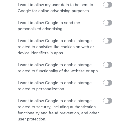
mérnie a környezetét, és a szabadabban,
I want to allow my user data to be sent to
függetlenül megélhető szexuális élet minden
Google for online advertising purposes.
következményét is.
I want to allow Google to send me
A sorozat alapötletét Tom Perrotta ugyanilyen című
personalized advertising.
regénye adta, ez a könyv nálunk nem jelent meg.
Nem tudom, hogy a hazai könyvkiadók valamelyike
I want to allow Google to enable storage
tervezi-e megjelentetni, de én örülnék neki :)
related to analytics like cookies on web or
device identifiers in apps.
I want to allow Google to enable storage
related to functionality of the website or app.
I want to allow Google to enable storage
related to personalization.
I want to allow Google to enable storage
related to security, including authentication
functionality and fraud prevention, and other
user protection.