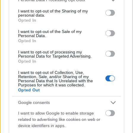
services and may gather and store information including but
not limited to your visit or usage behaviour. You may click to
I want to opt-out of the Sharing of my
personal data.
grant or deny consent to Google and its third-party tags to
Opted In
use your data for below specified purposes in below Google
consent section.
I want to opt-out of the Sale of my
Personal Data.
Opted In
I want to opt-out of processing my
Personal Data for Targeted Advertising.
Sokat tesz hozzá a címszereplőt zseniálisan hozó
Opted In
Kathryn Hahn Mrs. Fletcher alakjához, lubickol
benne, és egyszerűen csupán érdekel, mi is történik
I want to opt-out of Collection, Use,
még ezzel a nővel és a szeretteivel. A fiát Jackson
Retention, Sale, and/or Sharing of my
Personal Data that Is Unrelated with the
White alakítja, aki valahonnan hihetetlenül ismerős
Purposes for which it was collected.
nekem, de az imdb-s profilja alapján nem láttam
Opted Out
egyik filmjét sem, szóval valószínűleg csak
emlékeztet valaki másra. Tetszik a sorozat nyílt,
Google consents
szókimondó, de mégis természetes vidámsága, és
I want to allow Google to enable storage
hogy nem fél bemutatni azt, hogy egy 45 éves nő,
related to advertising like cookies on web or
egy szülő is kerülhet olyan helyzetbe, amilyenbe a
device identifiers in apps.
18 éves fia: (újra) meg kell ismernie önmagát, fel kell