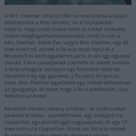
A Mrs. Fletcher című új HBO sorozat pilotja alapján
feltehetnénk a fenti kérdést, de a folytatásból
kiderül, hogy ennél sokkal több és sokkal mélyebb,
sokkal megfogalmazhatatlanabb, miről is szól a
Mrs. Fletcher. Adott Eve, vagyis Mrs. Fletcher, egy 45
éves elvált nő, akinek a fia épp most repül ki a
fészekből és kezd egyetemre járni, és aki így egyedül
marad. Eve a családjának szentelte az életét, amióta
a férje elhagyta, összejött egy fiatalabb nővel (és
született még egy gyereke), a fia körül forgott az
élete. Mrs. Fletcher egyébként egy idősek otthonának
az igazgatója, és most, hogy a fia is elköltözött, újra
felfedezi az életet.
Kezdődik mindez néhány ártatlan - és aztán sokkal
kevésbé ártatlan - pornófilmmel, egy önsegítő-író
csoporttal, egy pornófüggő nagypapával, és egy 19
éves sráccal a csoportból. Rövid, kb. fél órás részek,
és egyelőre öt rész ment le, de nem tudnám