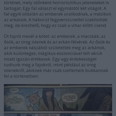
történet, mely időnként horrorisztikus jeleneteket is
tartogat. Egy fal választ el egymástól két világot. A
fal egyik oldalán az emberek uralkodnak, a másikon
az arkánok. A háborút fegyverszünettel szakították
meg, de érezhető, hogy ez csak a vihar előtti csend.
Öt fajról mesél a kötet: az emberek, a macskák, az
ősök, az öreg istenek és az arkán félvérek. Az ősök és
az emberek nászából születettek meg az arkánok,
akik különleges, mágikus esszenciával telt vérük
miatt igazán értékesek. Egy-egy érdekességet
tudtunk meg a fajokról, mint például az öreg
istenekről, akiknek már csak szellemeik bukkannak
fel a történetben.