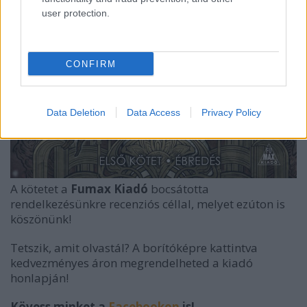
user protection.
CONFIRM
Data Deletion
Data Access
Privacy Policy
A kötetet a
Fumax Kiadó
bocsátotta
rendelkezésünkre recenziós céllal, melyet ezúton is
köszönünk!
Tetszik, amit olvastál? A borítóképre kattintva
kedvezményes áron megrendelheted a kiadó
honlapján!
Kövess minket a
Facebookon
is!