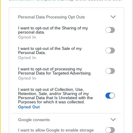
third parties.
Ez a történet nemcsak a képregények rajongói
Please note that this website/app uses one or more Google
Personal Data Processing Opt Outs
szívébe lopta be magát, tuti sok fantasy-kedvelő is
services and may gather and store information including but
megtalálja benne a számításait. Ráadásul szakmai
not limited to your visit or usage behaviour. You may click to
I want to opt-out of the Sharing of my
berkekben is tarolt, ezt a díjesőt lessétek: többek
personal data.
grant or deny consent to Google and its third-party tags to
között kétszeres British Fantasy-, ötszörös Eisner-
Opted In
use your data for below specified purposes in below Google
háromszoros Hugo- és Harvey-díjjal jutalmazták, de
consent section.
I want to opt-out of the Sale of my
a Washington Post mellett a Newsweek és az
Personal Data.
Entertainment Weekly is többször az év legjobb
Opted In
könyvének választotta.
I want to opt-out of processing my
Personal Data for Targeted Advertising.
Neil Gaiman is elismerően nyilatkozott a kötetről, az
Opted In
ő szavaival zárnám is soraimat:
I want to opt-out of Collection, Use,
Retention, Sale, and/or Sharing of my
„MARJORIE LIU és SANA TAKEDA egyesítik a keleti és
Personal Data that Is Unrelated with the
nyugati képregény hagyományait és stílusait. Egyedi
Purposes for which it was collected.
Opted Out
és lenyűgöző: egy csodálatos mesét varázslatról és
félelemről, embertelenségről és kizsákmányolásról,
Google consents
arról, hogy mit jelent embernek lenni, és milyen
szörnyeket cipelünk magunkban. A képregény-
I want to allow Google to enable storage