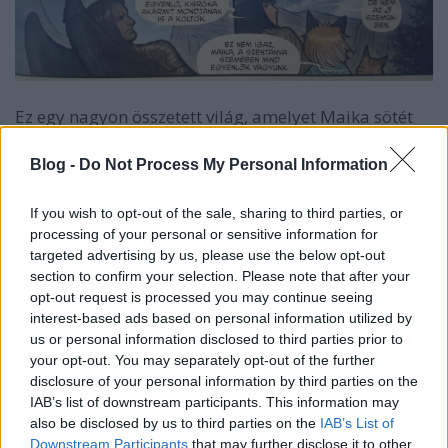
Ez egy nagyon összetett világ, amelyet Maika sötét
történetén keresztül ismerhetünk meg, aki meglepi a
boszorkányokat. Múltjának és jelenének titkai után
Blog -
Do Not Process My Personal Information
kutatva döbben rá, hogy egy ősi fenevad szunnyad
benne, aki alig várja, hogy átvegye az irányítást a
If you wish to opt-out of the sale, sharing to third parties, or
lánytól és szabad legyen. Ebben a kalandban pedig
processing of your personal or sensitive information for
érdekes útitársakra talál. Ebben a kötetben főleg
targeted advertising by us, please use the below opt-out
rajtuk van a hangsúly, rengeteg érdekesség
section to confirm your selection. Please note that after your
információt kapunk, de még több kérdést,
opt-out request is processed you may continue seeing
amelyekre remélhetőleg a további kötetek megadják
interest-based ads based on personal information utilized by
majd a válaszokat. Szerencsére nem csak a grafika
us or personal information disclosed to third parties prior to
szép, hanem a történet is kecsegtető. Ez a kötet
your opt-out. You may separately opt-out of the further
tartalmazza a Monstress-sorozat 1-6. számát, és
disclosure of your personal information by third parties on the
szerencsére már kapható a kötet folytatása, mely a
IAB’s list of downstream participants. This information may
Vér
címet viseli. Hamarosan érkezem annak az
also be disclosed by us to third parties on the
IAB’s List of
ajánlójával is. :)
Downstream Participants
that may further disclose it to other