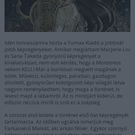
Idén tonnaszámra hozta a Fumax Kiadó a jobbnál
jobb képregényeket. Amikor megláttam Marjorie Liu
és Sana Takeda gyönyörű képregényét a
kínálatukban, nem volt kérdés, hogy a Monstress
nekem KELL! Már a borítóval megvett magának a
kötet. Művészi, különleges, páratlan, gazdagon
díszített, gyönyörűen kidolgozott képi világát látva
nagyon reménykedtem, hogy maga a történet, is
levesz majd a lábamról. Az is mindjárt kiderül, de
először nézzük miről is szól ez a szépség.
A sorozat első kötete a történet első hat képregényét
tartalmazza. Az időben ugrálva ismerjük meg
Farkasvérű Maikát, aki arkán félvér. Egykor szörnyű
háború söpört végig a világban, mely emberek és