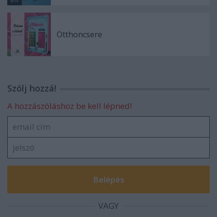
Otthoncsere
Szólj hozzá!
A hozzászóláshoz be kell lépned!
VAGY