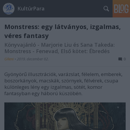
KultúrPara
Monstress: egy látványos, izgalmas,
véres fantasy
Könyvajánló - Marjorie Liu és Sana Takeda:
Monstress - Fenevad, Első kötet: Ébredés
GReni
•
2019. december 02.
0
Gyönyörű illusztrációk, varázslat, félelem, emberek,
boszorkányok, macskák, szörnyek, félvérek, csupa
különleges lény egy izgalmas, sötét, komor
fantasyban egy háború küszöbén.