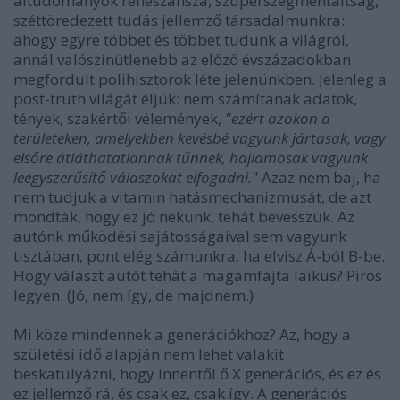
áltudományok reneszánsza, szuperszegmentáltság,
széttöredezett tudás jellemző társadalmunkra:
ahogy egyre többet és többet tudunk a világról,
annál valószínűtlenebb az előző évszázadokban
megfordult polihisztorok léte jelenünkben. Jelenleg a
post-truth világát éljük: nem számítanak adatok,
tények, szakértői vélemények,
"ezért azokon a
területeken, amelyekben kevésbé vagyunk jártasak, vagy
elsőre átláthatatlannak tűnnek, hajlamosak vagyunk
leegyszerűsítő válaszokat elfogadni."
Azaz nem baj, ha
nem tudjuk a vitamin hatásmechanizmusát, de azt
mondták, hogy ez jó nekünk, tehát bevesszük. Az
autónk működési sajátosságaival sem vagyunk
tisztában, pont elég számunkra, ha elvisz Á-ból B-be.
Hogy választ autót tehát a magamfajta laikus? Piros
legyen. (Jó, nem így, de majdnem.)
Mi köze mindennek a generációkhoz? Az, hogy a
születési idő alapján nem lehet valakit
beskatulyázni, hogy innentől ő X generációs, és ez és
ez jellemző rá, és csak ez, csak így. A generációs