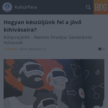
KultúrPara
Hogyan készüljünk fel a jövő
kihívásaira?
Könyvajánló - Nemes Orsolya: Generációs
mítoszok
Carbonari
•
2019. december 12.
0