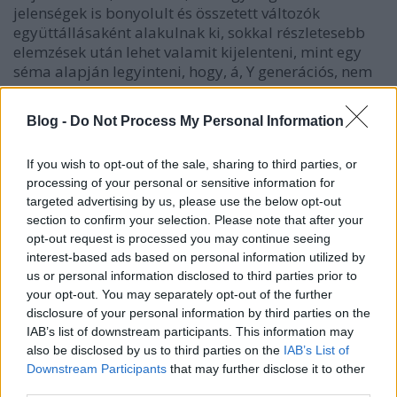
jelenségek is bonyolult és összetett változók
együttállásaként alakulnak ki, sokkal részletesebb
elemzések után lehet valamit kijelenteni, mint egy
séma alapján legyinteni, hogy, á, Y generációs, nem
csoda hogy ilyen!
Blog -
Do Not Process My Personal Information
If you wish to opt-out of the sale, sharing to third parties, or
processing of your personal or sensitive information for
targeted advertising by us, please use the below opt-out
section to confirm your selection. Please note that after your
opt-out request is processed you may continue seeing
interest-based ads based on personal information utilized by
us or personal information disclosed to third parties prior to
your opt-out. You may separately opt-out of the further
disclosure of your personal information by third parties on the
IAB’s list of downstream participants. This information may
also be disclosed by us to third parties on the
IAB’s List of
Downstream Participants
that may further disclose it to other
third parties.
Az elkövetkező évtizedekben a generációknak,