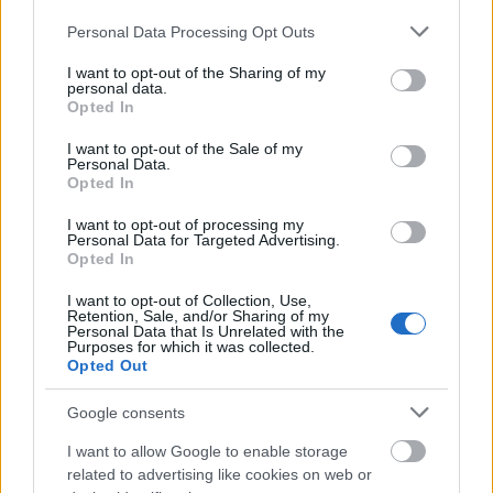
legyenek bármelyikbe tartozók, egységbe tömörülve
Please note that this website/app uses one or more Google
Personal Data Processing Opt Outs
három nagy problémakörre kell választ keresniük
services and may gather and store information including but
(mert egyedül nem fog menni egyiknek sem):
not limited to your visit or usage behaviour. You may click to
I want to opt-out of the Sharing of my
personal data.
grant or deny consent to Google and its third-party tags to
Opted In
-
klímaváltozás
(nincs mese, ma, december 8-án,
use your data for below specified purposes in below Google
kontinentális éghajlaton, télen, hét ágra sütő
consent section.
I want to opt-out of the Sale of my
napfényben életerős légy szambázott fel és alá a
Personal Data.
Opted In
garázskapunkon. Egészen elképedtem a jelenségtől.)
-
társadalmi és jövedelmi egyenlőtlenségek
(társadalmi
I want to opt-out of processing my
távolságok áthidalhatóságának csökkenése: az a
Personal Data for Targeted Advertising.
gyerek, aki szegénynek születik, jó eséllyel az is
Opted In
marad, nehezebben vagy egyáltalán nem tud kitörni
I want to opt-out of Collection, Use,
szülei helyzetéből)
Retention, Sale, and/or Sharing of my
-
technológiai robbanás
(a ma fejlettnek számító
Personal Data that Is Unrelated with the
Purposes for which it was collected.
technikai eszköz robbanásszerűen meghódítja az
Opted Out
embereket, de pár hónap múlva akár el is avul. Na
és a robotok, akik egyre okosabbak, finomodó
Google consents
motorikus mozgásúak lesznek, és egyre olcsóbbak
is? Hogyan fogják átalakítani világunkat?).
I want to allow Google to enable storage
related to advertising like cookies on web or