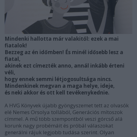
Mindenki hallotta már valakitől: ezek a mai
fiatalok!
Bezzeg az én időmben! És minél idősebb lesz a
fiatal,
akinek ezt címezték anno, annál inkább érteni
véli,
hogy ennek semmi létjogosultsága nincs.
Mindenkinek megvan a maga helye, ideje,
és neki akkor és ott kell tevékenykednie.
A HVG Könyvek újabb gyöngyszemet tett az olvasók
elé Nemes Orsolya tollából, Generációs mítoszok
címmel. A mű több szempontból veszi górcső alá
korunk nagy probémáit és próbál válaszokat
generálni rájuk legjobb tudása szerint. Olyan