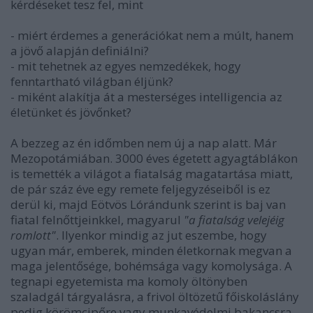
kérdéseket tesz fel, mint
- miért érdemes a generációkat nem a múlt, hanem
a jövő alapján definiálni?
- mit tehetnek az egyes nemzedékek, hogy
fenntartható világban éljünk?
- miként alakítja át a mesterséges intelligencia az
életünket és jövőnket?
A bezzeg az én időmben nem új a nap alatt. Már
Mezopotámiában. 3000 éves égetett agyagtáblákon
is temették a világot a fiatalság magatartása miatt,
de pár száz éve egy remete feljegyzéseiből is ez
derül ki, majd Eötvös Lórándunk szerint is baj van
fiatal felnőttjeinkkel, magyarul
"a fiatalság velejéig
romlott"
. Ilyenkor mindig az jut eszembe, hogy
ugyan már, emberek, minden életkornak megvan a
maga jelentősége, bohémsága vagy komolysága. A
tegnapi egyetemista ma komoly öltönyben
szaladgál tárgyalásra, a frivol öltözetű főiskoláslány
pedig körömcipőre vagy munkavédelmi bakancsra