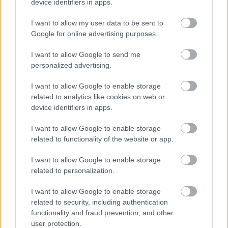
device identifiers in apps.
I want to allow my user data to be sent to
Google for online advertising purposes.
I want to allow Google to send me
personalized advertising.
I want to allow Google to enable storage
related to analytics like cookies on web or
device identifiers in apps.
I want to allow Google to enable storage
A szerző, Nemes Orsolya
related to functionality of the website or app.
A mű ezt a kérdéskört járja körül, megfelelő
I want to allow Google to enable storage
alapossággal. Nem tudományos értekezés, nem
related to personalization.
annak készült, de nem is habkönnyű olvasmány.
I want to allow Google to enable storage
Kifinomult illusztrációinak egységes színvilága
related to security, including authentication
kellemes szürke-vörös összhatásával kiemeli a
functionality and fraud prevention, and other
szerző mondanivalójának lényegét (borítóterv és
user protection.
illusztrátor: Dusik Móni). A szerző nagy hangsúlyt