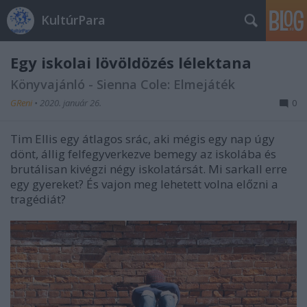
KultúrPara
Egy iskolai lövöldözés lélektana
Könyvajánló - Sienna Cole: Elmejáték
GReni
•
2020. január 26.
0
Tim Ellis egy átlagos srác, aki mégis egy nap úgy
dönt, állig felfegyverkezve bemegy az iskolába és
brutálisan kivégzi négy iskolatársát. Mi sarkall erre
egy gyereket? És vajon meg lehetett volna előzni a
tragédiát?