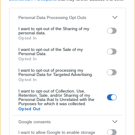
érzékletesen mutatja be Tim életét. Tetszett, ahogy
third parties.
párhuzamosan ismerjük meg a fiú szomorú múltját,
Please note that this website/app uses one or more Google
a merénylet miértjeit, miközben látjuk, ahogy a
Personal Data Processing Opt Outs
services and may gather and store information including but
nyomozó és a pszichológus dolgoznak az ügy
not limited to your visit or usage behaviour. You may click to
I want to opt-out of the Sharing of my
kibogozásán, és abból is kapunk ízelítőt, hogy
personal data.
grant or deny consent to Google and its third-party tags to
milyen hatással volt a merénylet Tim környezetére.
Opted In
use your data for below specified purposes in below Google
Időnként beleláttunk a szerettei fejébe is, jó sok
consent section.
I want to opt-out of the Sale of my
áldozatot hagyott hátra Tim. Nekem tetszett a
Personal Data.
regény, egyedül Miranda részei nem kötöttek le.
Opted In
Nem tudom megindokolni, egyszerűen nem érdekelt
a súlystressze, a pasija, szóval úgy a magánéleti
I want to opt-out of processing my
Personal Data for Targeted Advertising.
sirámai. Egyedül a végére vált érdekessé a nő, ott
Opted In
odatette magát rendesen.
I want to opt-out of Collection, Use,
Retention, Sale, and/or Sharing of my
Azok a részek viszont nagyon is érdekeltek, amikor
Personal Data that Is Unrelated with the
dolgozott a sráccal, és küzdött azért, hogy
Purposes for which it was collected.
Opted Out
visszahozza az élők közé a PTSD sötét bugyraiból.
Mondjuk, ha jobban belegondolok Mike szexuális
Google consents
kalandjai sem érdekeltek. Elfértek ezek is tölteléknek
a könyvben, de a Tim körülötti események
I want to allow Google to enable storage