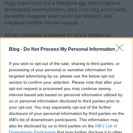
hogy kiderüljön, kik a felelősök egy ilyen tragikus
kimenetelű merényletben, ahol Tim meg akart halni,
de előtte magával akart vinni pár kölyköt, akik
megkeserítették minden napját.
Ahogy olvastam a könyvet én egyre jobban és
jobban sajnáltam Timet. Nyilván az otthoni és
iskolai terror nem adhat felmentést a tettei alól, de
Blog -
Do Not Process My Personal Information
valahol megértem, hogy mitől is szállt el a srác agya.
Vajon ő most a körülmények áldozata, aki
If you wish to opt-out of the sale, sharing to third parties, or
kiterjesztett öngyilkosságot hajtott végre? Az
processing of your personal or sensitive information for
áldozatok ártatlanok? Tim meg akart halni aznap.
targeted advertising by us, please use the below opt-out
Vajon mi történik, ha magához tér a kómából?
section to confirm your selection. Please note that after your
opt-out request is processed you may continue seeing
Ez volt az első könyvem a szerzőtől, de a blogon már
interest-based ads based on personal information utilized by
jelent meg könyvéről ajánló Arthur tollából, ami
us or personal information disclosed to third parties prior to
miatt kíváncsi voltam a regényre:
your opt-out. You may separately opt-out of the further
disclosure of your personal information by third parties on the
Lefelé a folyón
IAB’s list of downstream participants. This information may
also be disclosed by us to third parties on the
IAB’s List of
A történet nagyon megfogott, a szerző jól,
Downstream Participants
that may further disclose it to other