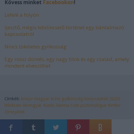
Kövess minket
Facebookon
!
Lefelé a folyón
Ijesztő, mégis lebilincselő történet egy bántalmazó
kapcsolatról
Nincs tökéletes gyilkosság
Egy rossz döntés, egy nagy titok és egy család, amely
mindent elveszíthet
Címkék:
könyv
magyar
krimi
gyilkosság
könyvajánló
2020
lélektani
Álomgyár Kiadó
Sienna Cole
pszichológiai thriller
Elmejáték