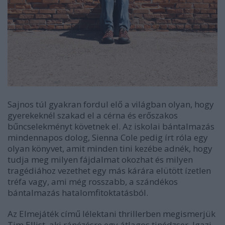
Sajnos túl gyakran fordul elő a világban olyan, hogy
gyerekeknél szakad el a cérna és erőszakos
bűncselekményt követnek el. Az iskolai bántalmazás
mindennapos dolog, Sienna Cole pedig írt róla egy
olyan könyvet, amit minden tini kezébe adnék, hogy
tudja meg milyen fájdalmat okozhat és milyen
tragédiához vezethet egy más kárára elütött ízetlen
tréfa vagy, ami még rosszabb, a szándékos
bántalmazás hatalomfitoktatásból.
Az Elmejáték című lélektani thrillerben megismerjük
Tim Ellist, aki ránézésre egy átlagos tinédzser. Igazi