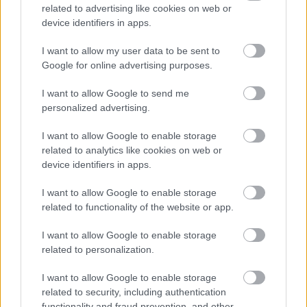
szippantottak be a könyvbe. A csavar a végén már
related to advertising like cookies on web or
sejthető volt kb a kötet kétharmadánál, de mégis
device identifiers in apps.
ütött. Tökéletes lezárása volt ennek a kegyetlen
történetnek, bár kicsit lehetett volna kidolgozottabb.
I want to allow my user data to be sent to
Túl hirtelen ért véget a regény. A számomra apróbb
Google for online advertising purposes.
unalmas részektől függetlenül nagyon tetszett a
regény és kíváncsian várom, hogy milyen érdekes
I want to allow Google to send me
témát választ legközelebb a szerző.
personalized advertising.
I want to allow Google to enable storage
related to analytics like cookies on web or
device identifiers in apps.
I want to allow Google to enable storage
related to functionality of the website or app.
I want to allow Google to enable storage
related to personalization.
I want to allow Google to enable storage
related to security, including authentication
functionality and fraud prevention, and other