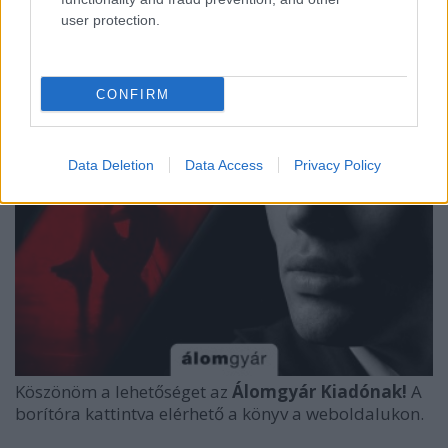
user protection.
CONFIRM
Data Deletion
Data Access
Privacy Policy
Köszönöm a lehetőséget az
Álomgyár Kiadónak!
A
borítóra kattintva elérhető a könyv a weboldalukon.