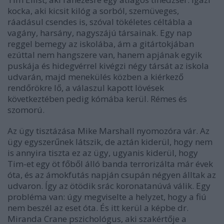
kocka, aki kicsit kilóg a sorból, szemüveges,
ráadásul csendes is, szóval tökéletes céltábla a
vagány, harsány, nagyszájú társainak. Egy nap
reggel bemegy az iskolába, ám a gitártokjában
ezúttal nem hangszere van, hanem apjának egyik
puskája és hidegvérrel kivégzi négy társát az iskola
udvarán, majd menekülés közben a kiérkező
rendőrökre lő, a válaszul kapott lövések
következtében pedig kómába kerül. Rémes és
szomorú.
Az ügy tisztázása Mike Marshall nyomozóra vár. Az
ügy egyszerűnek látszik, de aztán kiderül, hogy nem
is annyira tiszta ez az ügy, ugyanis kiderül, hogy
Tim-et egy öt főből álló banda terrorizálta már évek
óta, és az ámokfutás napján csupán négyen álltak az
udvaron. Így az ötödik srác koronatanúvá válik. Egy
probléma van: úgy megviselte a helyzet, hogy a fiú
nem beszél az eset óta. És itt kerül a képbe dr.
Miranda Crane pszichológus, aki szakértője a