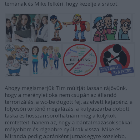
témának és Mike felkéri, hogy kezelje a srácot.
Ahogy megismerjük Tim múltját lassan rájövünk,
hogy a merénylet oka nem csupán az állandó
terrorizálás, a wc-be dugott fej, az elvett kajapénz, a
folyosón történő megalázás, a kutyaszarba dobott
táska és hosszan sorolhatnám még a kölykök
rémtetteit, hanem az, hogy a bántalmazások sokkal
mélyebbre és régebbre nyúlnak vissza. Mike és
Miranda pedig apránként jutnak egyre közelebb,