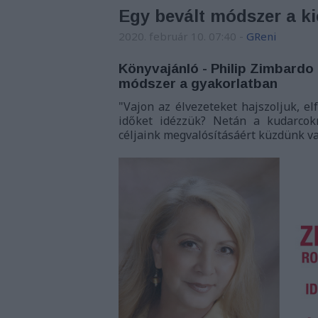
Egy bevált módszer a k
2020. február 10. 07:40
-
GReni
Könyvajánló - Philip Zimbard
módszer a gyakorlatban
"
Vajon az élvezeteket hajszoljuk, el
időket idézzük? Netán a kudarcokr
céljaink megvalósításáért küzdünk vag