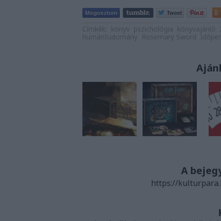
Címkék:
könyv
pszichológia
könyvajánló
humántudomány
Rosemary Sword
Időper
Aján
A bejeg
https://kulturpara