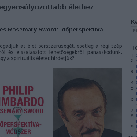
iegyensúlyozottabb élethez
K
o és Rosemary Sword: Időperspektíva-
fogadjuk az élet sorsszerűségét, esetleg a régi szép
T
ól és elszalasztott lehetőségekről panaszkodunk,
y a spirituális életet hirdetjük?
"