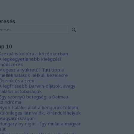
eresés
op 10
Szexuális kultúra a középkorban
A legkegyetlenebb kivégzési
módszerek
Megesz a tyúktetű? Tuti tipp a
mellékhatások nélküli kezelésre
Őseink és a szex
A legfrissebb Darwin-díjasok, avagy
halálos ostobaságok
Egy szörnyű betegség: a Dalmau-
szindróma
Nyolc halálos állat a kenguruk földjén
Különleges látnivalók, kirándulóhelyek
Magyarországon
Hungary by night - Így mulat a magyar
elit