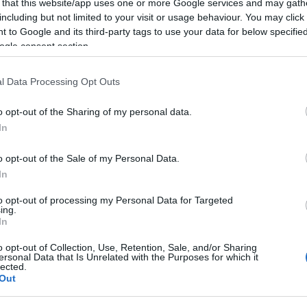
 that this website/app uses one or more Google services and may gath
Ar
including but not limited to your visit or usage behaviour. You may click 
Ku
 to Google and its third-party tags to use your data for below specifi
Ca
ogle consent section.
Ti
Li
t ismerjük meg, akik múltbeli problémáikat cipelték
He
l sikerült továbblépniük, megtalálták a kapcsolatot
l Data Processing Opt Outs
t élnek. Sokan az életük során megtapasztalt negatív
, a katasztrófákat, a veszteségtől való félelmeinket
Fr
o opt-out of the Sharing of my personal data.
rzelmi gyötrelmeket. A könyv segít ezeket a traumákat
se
In
ből a romboló gondolatokat, segít megszabadulni a
ne
Vi
ktől. Mi kell ehhez? A gondolkodásmódunk
o opt-out of the Sale of my Personal Data.
(
2
etmódváltás.
ki
In
sz, a szorongás, a depresszió. Van, akiben kialakul
do
to opt-out of processing my Personal Data for Targeted
ho
 másokban a stressz szorongáshoz és depresszióhoz
ing.
kö
et a negativitás három sarokkövéről, a hat fő
In
(
2
rdőívek és tesztek is segítenek jobban megismerni
én
y az életünket mérgező dolgokat, kapcsolatokat
o opt-out of Collection, Use, Retention, Sale, and/or Sharing
ersonal Data that Is Unrelated with the Purposes for which it
t képesek legyünk kiegyensúlyozni a múlt, a jelen és
do
lected.
la
Out
kö
iz
ot kap az olvasó. Többek között segít felismerni a