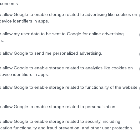
me
consents
t lépéses módszert ismerünk meg, amellyel véget
M0
 Azt is megmutatja a kötet, hogy miként kezeljük a
o allow Google to enable storage related to advertising like cookies on
ti
ést, a zaklatókat, hogyan segít stabilitást hozni az
evice identifiers in apps.
gy
exuális életünk és természetesen a szülői szerepek,
19
helyet kaptak a kötetben. Valamint a kötet utolsó
me
o allow my user data to be sent to Google for online advertising
k értelme és céljaink meghatározásában kapunk
s.
gi
11
:)
to allow Google to send me personalized advertising.
g nem fogott meg igazán. Viszont elkezdtem olvasni
vastam. Rengeteg okos és hasznos gondolat van ebben a
k megismerésében és az életünk jobbá tételében,
o allow Google to enable storage related to analytics like cookies on
részkedem, hogy nemcsak azoknak a kezébe adnám ezt
evice identifiers in apps.
i, amik feldolgozásra szorulnak, hanem az összes
pcsolattól és döntéstől mentene meg a módszer.
o allow Google to enable storage related to functionality of the website
Köszönöm a lehetőséget a HVG
Könyvek csapatának!
o allow Google to enable storage related to personalization.
A kötet kedvezményes áron elérhető
o allow Google to enable storage related to security, including
a borítóra kattintva.
cation functionality and fraud prevention, and other user protection.
Kövess minket
Facebookon
!