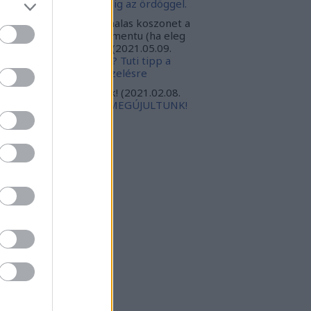
gint az ördöggel. Mindig az ördöggel.
ncsa:
Carbonari szia, halas koszonet a
ppert, valoszinuleg eletmentu (ha eleg
orsak leszunk). Torte...
(
2021.05.09.
:46
)
Megesz a tyúktetű? Tuti tipp a
llékhatások nélküli kezelésre
gabursch:
Isten veletek!
(
2021.02.08.
:18
)
ELKÖLTÖZTÜNK, MEGÚJULTUNK!