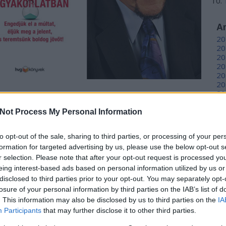
A
20
20
20
20
20
20
20
emary Sword, szociálpszichológusok, akik kidolgoztak
20
(traumát követő depresszió, stressz és szorongás)
20
Not Process My Personal Information
-terápia. Mivel hatékonynak bizonyult a PTSD-ben
20
mindennapi problémák kezelésében szintén hatékony
20
k a terápia alapjait, problémamegoldásban segít és
to opt-out of the sale, sharing to third parties, or processing of your per
To
formation for targeted advertising by us, please use the below opt-out s
r selection. Please note that after your opt-out request is processed y
E
íva?
eing interest-based ads based on personal information utilized by us or
Be
disclosed to third parties prior to your opt-out. You may separately opt-
Re
losure of your personal information by third parties on the IAB’s list of
spektívánkat - vagyis azt, hogy hogyan tekintünk a
. This information may also be disclosed by us to third parties on the
IA
a negatívnak találjuk, akkor egy adag pozitív szemlélet
Participants
that may further disclose it to other third parties.
S
á tesszük, ennek köszönhetően pedig az életünk is
GR