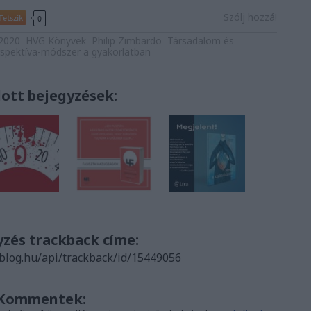
Szólj hozzá!
Tetszik
0
2020
HVG Könyvek
Philip Zimbardo
Társadalom és
spektíva-módszer a gyakorlatban
lott bejegyzések:
yzés trackback címe:
.blog.hu/api/trackback/id/15449056
Kommentek: