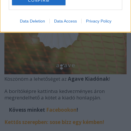
CONFIRM
Data Deletion
Data Access
Privacy Policy
Köszönöm a lehetőséget az
Agave Kiadónak
!
A borítóképre kattintva kedvezményes áron
megrendelhető a kötet a kiadó honlapján.
Kövess minket
Facebookon
!
Kettős szerepben: sose bízz egy kémben!