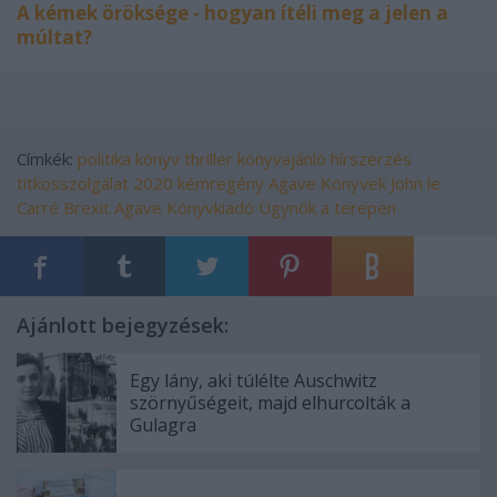
A kémek öröksége - hogyan ítéli meg a jelen a
múltat?
Címkék:
politika
könyv
thriller
könyvajánló
hírszerzés
titkosszolgálat
2020
kémregény
Agave Könyvek
John le
Carré
Brexit
Agave Könyvkiadó
Ügynök a terepen
Ajánlott bejegyzések:
Egy lány, aki túlélte Auschwitz
szörnyűségeit, majd elhurcolták a
Gulagra