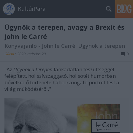
KultúrPara
Ügynök a terepen, avagy a Brexit és
John le Carré
Könyvajánló - John le Carré: Ügynök a terepen
GReni
•
2020. március 20.
0
"Az
Ügynök a terepen
lankadatlan feszültséggel
felépített, hol szívszaggató, hol sötét humorban
bővelkedő története hátborzongató portrét fest a
világ működéséről."