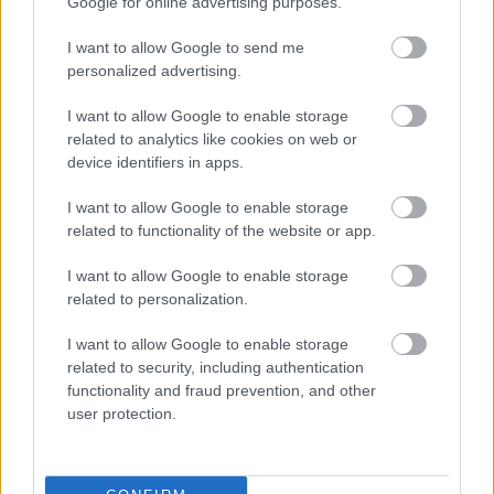
Google for online advertising purposes.
java fedi a valóságot. Nat-et pedig nem lehet nem
kedvelni. Tisztességes veterán a mocsok közepén.
I want to allow Google to send me
Persze ő is esendő ember, múltbeli hibákkal,
personalized advertising.
támogatással és pont ezektől igazán hiteles.
I want to allow Google to enable storage
related to analytics like cookies on web or
device identifiers in apps.
I want to allow Google to enable storage
related to functionality of the website or app.
I want to allow Google to enable storage
related to personalization.
I want to allow Google to enable storage
related to security, including authentication
functionality and fraud prevention, and other
user protection.