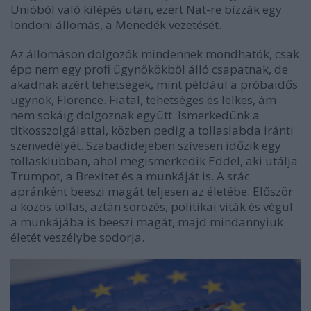
Unióból való kilépés után, ezért Nat-re bízzák egy
londoni állomás, a Menedék vezetését.
Az állomáson dolgozók mindennek mondhatók, csak
épp nem egy profi ügynökökből álló csapatnak, de
akadnak azért tehetségek, mint például a próbaidős
ügynök, Florence. Fiatal, tehetséges és lelkes, ám
nem sokáig dolgoznak együtt. Ismerkedünk a
titkosszolgálattal, közben pedig a tollaslabda iránti
szenvedélyét. Szabadidejében szívesen időzik egy
tollasklubban, ahol megismerkedik Eddel, aki utálja
Trumpot, a Brexitet és a munkáját is. A srác
apránként beeszi magát teljesen az életébe. Először
a közös tollas, aztán sörözés, politikai viták és végül
a munkájába is beeszi magát, majd mindannyiuk
életét veszélybe sodorja.