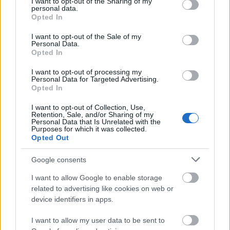
not limited to your visit or usage behaviour. You may click to
I want to opt-out of the Sharing of my
personal data.
A sorokból egyértelműen süt a szerző bírálata
grant or deny consent to Google and its third-party tags to
Opted In
Trumpról és a Brexitről is, miközben haladunk a
use your data for below specified purposes in below Google
cselekménnyel. A történet is hibátlanul van felépítve,
consent section.
I want to opt-out of the Sale of my
Personal Data.
telve feszültséggel, közben vannak szívszorító részek,
Opted In
és kapunk egy szép kis fordulatot is, amire én
nagyon nem számítottam. Süt a regényből, hogy
I want to opt-out of processing my
Carré mennyire otthon van a témában. Legyen szó
Personal Data for Targeted Advertising.
Opted In
akár a kémek világáról (még jó, hogy ismeri, ő maga
is aktívan kivette ebből a részét az 50-es években, így
I want to opt-out of Collection, Use,
kicsit olyan érzésem volt, mintha a kulisszák mögé
Retention, Sale, and/or Sharing of my
Personal Data that Is Unrelated with the
leshetnénk), akár a politikáról vagy épp a lélek
Purposes for which it was collected.
bugyrairól, élete 88 éve alatt begyűjtött tudása,
Opted Out
tapasztalata köszön vissza az oldalakról.
Google consents
Az eleje kicsit nekem vontatott volt, lassan indult be
I want to allow Google to enable storage
a történet, de aztán felpörgött és faltam az
related to advertising like cookies on web or
oldalakat. Tetszett, hogy nem minden dől el a felső
device identifiers in apps.
körökben és a regény végével meglepett, nem ehhez
vagyok szokva a szerzőtől, de tetszett. Ismét egy jó
I want to allow my user data to be sent to
kis kötet kaptunk, még ha fikció is, a politikai háttér