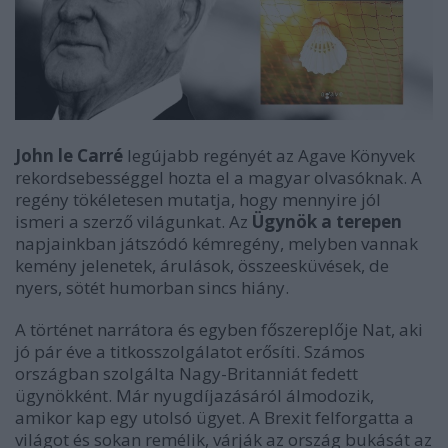
John le Carré
legújabb regényét az Agave Könyvek
rekordsebességgel hozta el a magyar olvasóknak. A
regény tökéletesen mutatja, hogy mennyire jól
ismeri a szerző világunkat. Az
Ügynök a terepen
napjainkban játszódó kémregény, melyben vannak
kemény jelenetek, árulások, összeesküvések, de
nyers, sötét humorban sincs hiány.
A történet narrátora és egyben főszereplője Nat, aki
jó pár éve a titkosszolgálatot erősíti. Számos
országban szolgálta Nagy-Britanniát fedett
ügynökként. Már nyugdíjazásáról álmodozik,
amikor kap egy utolsó ügyet. A Brexit felforgatta a
világot és sokan remélik, várják az ország bukását az