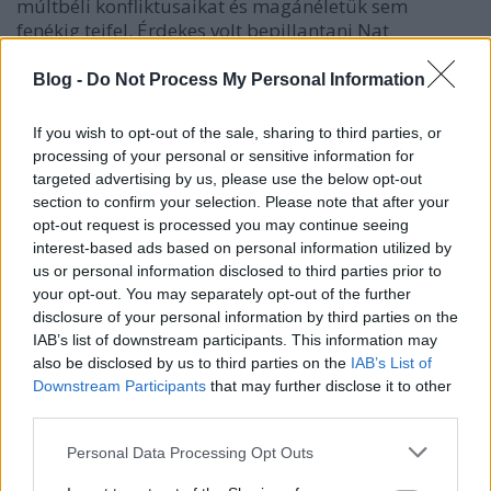
múltbéli konfliktusaikat és magánéletük sem
fenékig tejfel. Érdekes volt bepillantani Nat
munkájába. Egy élet, ahol számos országban más-
más szerepeket kell venni. Ez az átlagembernek
Blog -
Do Not Process My Personal Information
elképzelhetetlen, de érthető, hogy kemény próba elé
állíthat egy házasságot ez az életmód, de feleségével
If you wish to opt-out of the sale, sharing to third parties, or
mindent legyőztek és mindig számíthatott rá.
processing of your personal or sensitive information for
targeted advertising by us, please use the below opt-out
section to confirm your selection. Please note that after your
"
– Ha a Hivatal baszogat, te viszont ennek ellenére
opt-out request is processed you may continue seeing
úgy döntesz, hogy kitartasz – mondja Prue
interest-based ads based on personal information utilized by
határozottan –, számíthatsz a feltétel nélküli
us or personal information disclosed to third parties prior to
támogatásomra. Tudod, míg a halál el nem
your opt-out. You may separately opt-out of the further
választ. Világosan fejeztem ki magam?
disclosure of your personal information by third parties on the
– Igen. Köszönöm.
IAB’s list of downstream participants. This information may
also be disclosed by us to third parties on the
IAB’s List of
– Ha a Hivatal baszogat, te viszont valami hirtelen
Downstream Participants
that may further disclose it to other
ötlettől vezérelve úgy döntesz, hogy elmehetnek a
third parties.
picsába a nyugdíjaddal együtt, van elég pénzünk.
Meg fogjuk oldani.
"
Please note that this website/app uses one or more Google
Personal Data Processing Opt Outs
services and may gather and store information including but