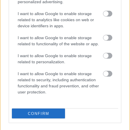
personalized advertising.
Erős, felkavaró történetek egy olyan jövőről, amely
nem túl szívderítő. De látnunk kell, hogy van, létezik
I want to allow Google to enable storage
más út is. Mostanában nagyon sokszor jutnak
related to analytics like cookies on web or
eszembe Michio Kaku elméleti fizikus és jövőkutató
device identifiers in apps.
írásai. Szeretnék abban a világban élni, amit ő
felvázolt, ami a mai tudásunkkal már csak egy rövid
I want to allow Google to enable storage
ugrásnyira van. Egy rövid, de még nehéz és keserves
related to functionality of the website or app.
ugrásnyira, egy olyan ugrásnyira, amely nem érdeke
a politikusoknak, akik a tájékozatlan embereket
I want to allow Google to enable storage
related to personalization.
hergelik és félretájékoztatják mindig az aktuális
igényük szerint, és akik kénytelenek pávatáncot járni
I want to allow Google to enable storage
és színházi előadást tartani az "istenadtának", hogy
related to security, including authentication
az arctalan tömeg újra és újra megválassza őket.
functionality and fraud prevention, and other
Nem tudás, ismeret dönt, az senkit nem érdekel,
user protection.
unalmas és száraz. Rigmusok, a legegyszerűbb
szólamok, ismételhető jelszavak kellenek, érzelmekre
kell hatni, mert az erősebb, mint az érvek. És amíg ez
így van, addig a Doctorow által felvázolt jövő nem is
CONFIRM
annyira távoli...