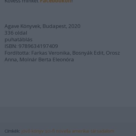
Kövess minket
Facebookon
!
Agave Könyvek, Budapest, 2020
336 oldal
puhatáblás
ISBN: 9789634197409
Fordította: Farkas Veronika, Bosnyák Edit, Orosz
Anna, Molnár Berta Eleonóra
Címkék:
jövő
könyv
sci-fi
novella
amerikai
társadalom