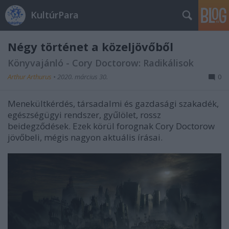
KultúrPara
Négy történet a közeljövőből
Könyvajánló - Cory Doctorow: Radikálisok
Arthur Arthurus
•
2020. március 30.
0
Menekültkérdés, társadalmi és gazdasági szakadék,
egészségügyi rendszer, gyűlölet, rossz
beidegződések. Ezek körül forognak Cory Doctorow
jövőbeli, mégis nagyon aktuális írásai.