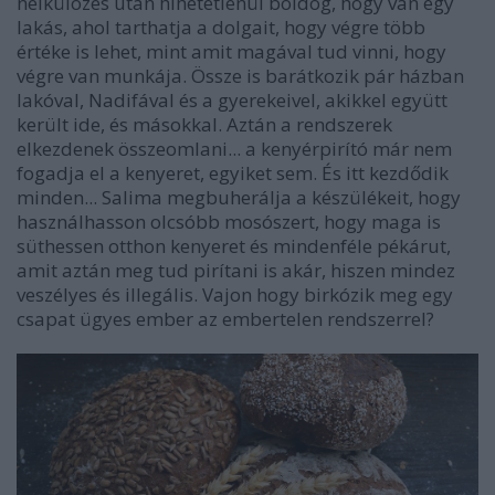
nélkülözés után hihetetlenül boldog, hogy van egy
lakás, ahol tarthatja a dolgait, hogy végre több
értéke is lehet, mint amit magával tud vinni, hogy
végre van munkája. Össze is barátkozik pár házban
lakóval, Nadifával és a gyerekeivel, akikkel együtt
került ide, és másokkal. Aztán a rendszerek
elkezdenek összeomlani... a kenyérpirító már nem
fogadja el a kenyeret, egyiket sem. És itt kezdődik
minden... Salima megbuherálja a készülékeit, hogy
használhasson olcsóbb mosószert, hogy maga is
süthessen otthon kenyeret és mindenféle pékárut,
amit aztán meg tud pirítani is akár, hiszen mindez
veszélyes és illegális. Vajon hogy birkózik meg egy
csapat ügyes ember az embertelen rendszerrel?