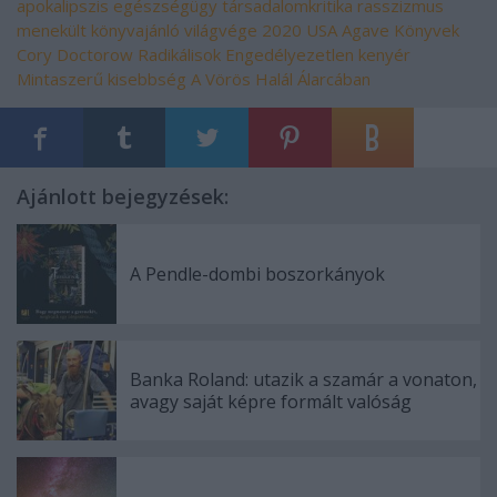
apokalipszis
egészségügy
társadalomkritika
rasszizmus
menekült
könyvajánló
világvége
2020
USA
Agave Könyvek
Cory Doctorow
Radikálisok
Engedélyezetlen kenyér
Mintaszerű kisebbség
A Vörös Halál Álarcában
Ajánlott bejegyzések:
A Pendle-dombi boszorkányok
Banka Roland: utazik a szamár a vonaton,
avagy saját képre formált valóság