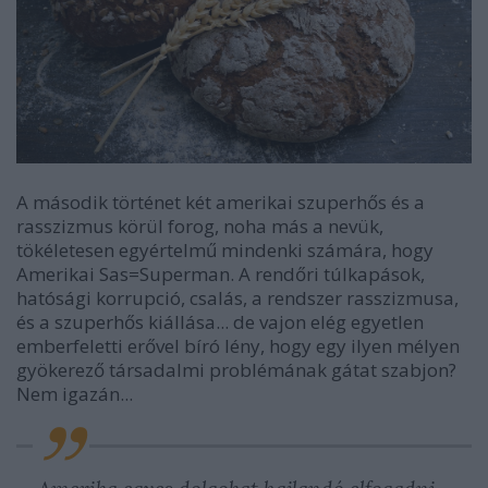
A második történet két amerikai szuperhős és a
rasszizmus körül forog, noha más a nevük,
tökéletesen egyértelmű mindenki számára, hogy
Amerikai Sas=Superman. A rendőri túlkapások,
hatósági korrupció, csalás, a rendszer rasszizmusa,
és a szuperhős kiállása... de vajon elég egyetlen
emberfeletti erővel bíró lény, hogy egy ilyen mélyen
gyökerező társadalmi problémának gátat szabjon?
Nem igazán...