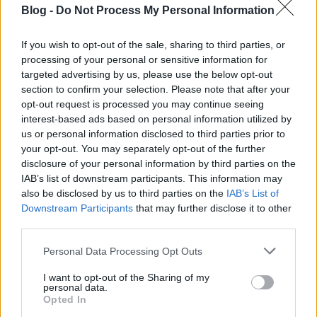
gyakorlatilag kampányolni kell a hozzánemértő
Blog -
Do Not Process My Personal Information
politikusoknál, hogy azok biztosítsanak pénzt a
továbbiakban is. Ennek a történetnek egy része
If you wish to opt-out of the sale, sharing to third parties, or
aktuális most is, a mostani pandémia helyzetében is.
processing of your personal or sensitive information for
Mindazonáltal számomra ennek a történetnek a
targeted advertising by us, please use the below opt-out
szereplői a legellenszenvesebbek (a Mintaszerű
section to confirm your selection. Please note that after your
kisebbség egyes rendőrein túl), akiknek noha érthető
opt-out request is processed you may continue seeing
a fájdalmuk, az erőszak sosem megoldás semmire.
interest-based ads based on personal information utilized by
us or personal information disclosed to third parties prior to
your opt-out. You may separately opt-out of the further
disclosure of your personal information by third parties on the
De azt nem várom el tőled, hogy soha nem
IAB’s list of downstream participants. This information may
also be disclosed by us to third parties on the
IAB’s List of
haragudj a mamira. Néha én is haragszom
Downstream Participants
that may further disclose it to other
rá. Ilyesmi megesik még azokkal is, akik
third parties.
szeretik egymást. Főleg akkor, ha szeretik
Please note that this website/app uses one or more Google
Personal Data Processing Opt Outs
egymást! Nehéz feladat szeretni valakit. A
services and may gather and store information including but
lényeg, hogy ha az ember haragszik a
not limited to your visit or usage behaviour. You may click to
I want to opt-out of the Sharing of my
personal data.
másikra, megbeszéli vele a dolgokat, és
grant or deny consent to Google and its third-party tags to
Opted In
use your data for below specified purposes in below Google
megoldást keres rájuk. Azt ugye tudod, hogy