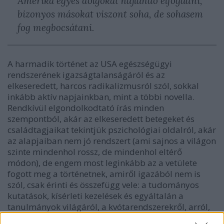
Amerika egyes dolgokat hajlandó elfogadni,
bizonyos másokat viszont soha, de sohasem
fog megbocsátani.
A harmadik történet az USA egészségügyi
rendszerének igazságtalanságáról és az
elkeseredett, harcos radikalizmusról szól, sokkal
inkább aktív napjainkban, mint a többi novella.
Rendkívül elgondolkodtató írás minden
szempontból, akár az elkeseredett betegeket és
családtagjaikat tekintjük pszichológiai oldalról, akár
az alapjaiban nem jó rendszert (ami sajnos a világon
szinte mindenhol rossz, de mindenhol eltérő
módon), de engem most leginkább az a vetülete
fogott meg a történetnek, amiről igazából nem is
szól, csak érinti és összefügg vele: a tudományos
kutatások, kísérleti kezelések és egyáltalán a
tanulmányok világáról, a kvótarendszerekről, arról,
hogy a kutatóknak a munkájuk végzése helyett