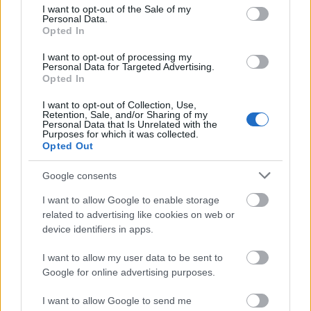
consent section.
I want to opt-out of the Sale of my
még amikor nagyon haragszunk a másikra,
Personal Data.
akkor is mindig megoldjuk a helyzetet, és a
Opted In
végén ugyanúgy szeretjük tovább egymást,
I want to opt-out of processing my
Personal Data for Targeted Advertising.
mint azelőtt? A lényeg, hogy minél
Opted In
hamarabb túlessünk a mérgelődésen, hogy
visszatérhessen a boldogság.
I want to opt-out of Collection, Use,
Retention, Sale, and/or Sharing of my
Personal Data that Is Unrelated with the
Purposes for which it was collected.
Opted Out
A negyedik novella egy milliárdos világégésre való
felkészülésére, és főleg magára a túlélésre
Google consents
összpontosít, amikor a társadalmi rend összeomlik,
I want to allow Google to enable storage
ő és egy szűk köre elmenekül az erre a célra
related to advertising like cookies on web or
létrehozott Végzet Erődjébe. Túl sok ember, akikre
device identifiers in apps.
nincs szükség, akkora népesség, amit nem lehet
fenntartani, egyre nagyobb gazdasági szakadék
I want to allow my user data to be sent to
ember és ember között... elkerülhetetlen az
Google for online advertising purposes.
összeomlás? Az biztos. (És akkor a klímaváltozás
hatásait még górcső alá sem vettük tüzetesebben...)
I want to allow Google to send me