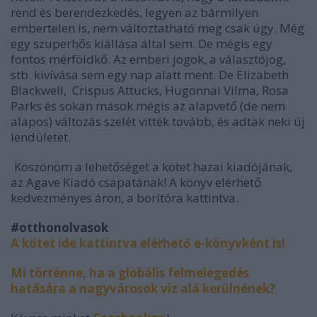
rend és berendezkedés, legyen az bármilyen
embertelen is, nem változtatható meg csak úgy. Még
egy szuperhős kiállása által sem. De mégis egy
fontos mérföldkő. Az emberi jogok, a választójog,
stb. kivívása sem egy nap alatt ment. De Elizabeth
Blackwell, Crispus Attucks, Hugonnai Vilma, Rosa
Parks és sokan mások mégis az alapvető (de nem
alapos) változás szelét vitték tovább, és adtak neki új
lendületet.
Köszönöm a lehetőséget a kötet hazai kiadójának,
az Agave Kiadó csapatának! A könyv elérhető
kedvezményes áron, a borítóra kattintva.
#otthonolvasok
A kötet ide kattintva elérhető e-könyvként is!
Mi történne, ha a globális felmelegedés
hatására a nagyvárosok víz alá kerülnének?