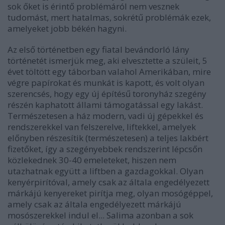
sok őket is érintő problémáról nem vesznek
tudomást, mert hatalmas, sokrétű problémák ezek,
amelyeket jobb békén hagyni.
Az első történetben egy fiatal bevándorló lány
történetét ismerjük meg, aki elvesztette a szüleit, 5
évet töltött egy táborban valahol Amerikában, mire
végre papírokat és munkát is kapott, és volt olyan
szerencsés, hogy egy új építésű toronyház szegény
részén kaphatott állami támogatással egy lakást.
Természetesen a ház modern, vadi új gépekkel és
rendszerekkel van felszerelve, liftekkel, amelyek
előnyben részesítik (természetesen) a teljes lakbért
fizetőket, így a szegényebbek rendszerint lépcsőn
közlekednek 30-40 emeleteket, hiszen nem
utazhatnak együtt a liftben a gazdagokkal. Olyan
kenyérpirítóval, amely csak az általa engedélyezett
márkájú kenyereket pirítja meg, olyan mosógéppel,
amely csak az általa engedélyezett márkájú
mosószerekkel indul el... Salima azonban a sok