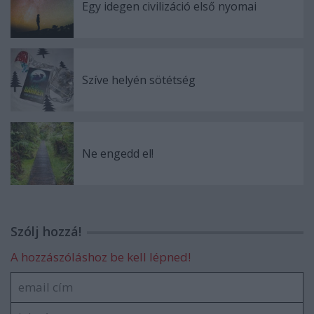
Egy idegen civilizáció első nyomai
Szíve helyén sötétség
Ne engedd el!
Szólj hozzá!
A hozzászóláshoz be kell lépned!