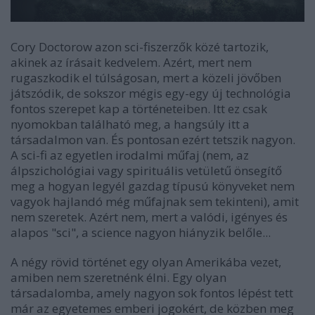
Cory Doctorow azon sci-fiszerzők közé tartozik,
akinek az írásait kedvelem. Azért, mert nem
rugaszkodik el túlságosan, mert a közeli jövőben
játszódik, de sokszor mégis egy-egy új technológia
fontos szerepet kap a történeteiben. Itt ez csak
nyomokban található meg, a hangsúly itt a
társadalmon van. És pontosan ezért tetszik nagyon.
A sci-fi az egyetlen irodalmi műfaj (nem, az
álpszichológiai vagy spirituális vetületű önsegítő
meg a hogyan legyél gazdag típusú könyveket nem
vagyok hajlandó még műfajnak sem tekinteni), amit
nem szeretek. Azért nem, mert a valódi, igényes és
alapos "sci", a science nagyon hiányzik belőle...
A négy rövid történet egy olyan Amerikába vezet,
amiben nem szeretnénk élni. Egy olyan
társadalomba, amely nagyon sok fontos lépést tett
már az egyetemes emberi jogokért, de közben meg