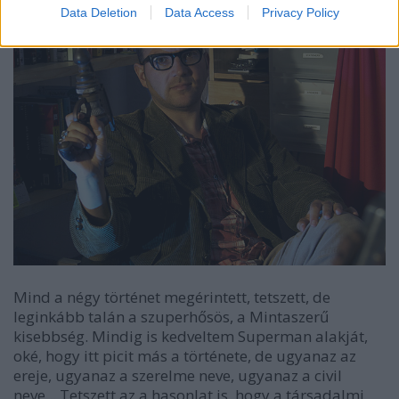
Data Deletion
Data Access
Privacy Policy
Mind a négy történet megérintett, tetszett, de
leginkább talán a szuperhősös, a Mintaszerű
kisebbség. Mindig is kedveltem Superman alakját,
oké, hogy itt picit más a története, de ugyanaz az
ereje, ugyanaz a szerelme neve, ugyanaz a civil
neve... Tetszett az a hasonlat is, hogy a társadalmi