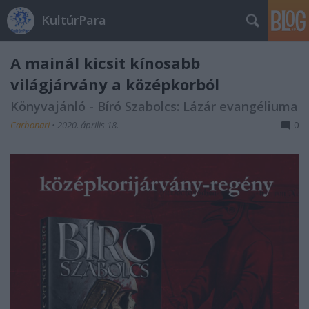
KultúrPara
A mainál kicsit kínosabb
világjárvány a középkorból
Könyvajánló - Bíró Szabolcs: Lázár evangéliuma
Carbonari
•
2020. április 18.
0