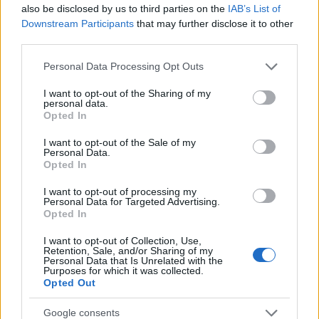
also be disclosed by us to third parties on the
IAB’s List of
Downstream Participants
that may further disclose it to other
third parties.
Please note that this website/app uses one or more Google
Personal Data Processing Opt Outs
A szerző, Bíró Szabolcs (nem azért mondom, de
services and may gather and store information including but
ha egy zakkant hajnalon így elémtoppanna, az
not limited to your visit or usage behaviour. You may click to
I want to opt-out of the Sharing of my
personal data.
illemhelyig már fölösleges lenne elmennem)
grant or deny consent to Google and its third-party tags to
Opted In
use your data for below specified purposes in below Google
Pedig nálam Bíró Szabolcs eddig még nem rúgott
consent section.
I want to opt-out of the Sale of my
Personal Data.
labdába. Elkezdtem egyik könyvét, és legnagyobb
Opted In
tisztelettel letettem, hogy nem nekem ír. Bocs, de
nem. De ez.. ez igen. Lehet, hogy a történelmi
I want to opt-out of processing my
regényei nem érdekelnek? Vagy az Anjouk kora nem
Personal Data for Targeted Advertising.
Opted In
érdekel? Vagy nem is tudom. A lényeg, hogy
előveszem újra azokat a történelmi regényeket, mert
I want to opt-out of Collection, Use,
aki így ír, az megérdemel tőlem is még egy esélyt.
Retention, Sale, and/or Sharing of my
Personal Data that Is Unrelated with the
Azért halkan megkérdezem: lesz ennek a műnek
Purposes for which it was collected.
folytatása? Valamilyen, bármilyen, akármilyen? Vagy
Opted Out
más korból alternatív történelmi fikció? (Micsoda
csavar, zombik, azannya'.) Mert az vitán felül kell
Google consents