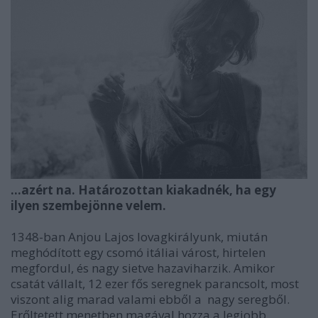
...azért na. Határozottan kiakadnék, ha egy
ilyen szembejönne velem.
1348-ban Anjou Lajos lovagkirályunk, miután
meghódított egy csomó itáliai várost, hirtelen
megfordul, és nagy sietve hazaviharzik. Amikor
csatát vállalt, 12 ezer fős seregnek parancsolt, most
viszont alig marad valami ebből a nagy seregből.
Erőltetett menetben magával hozza a legjobb