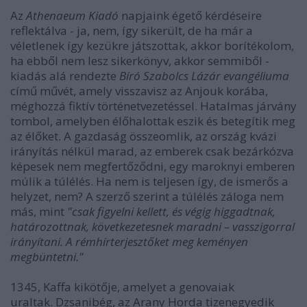
Az
Athenaeum Kiadó
napjaink égető kérdéseire
reflektálva - ja, nem, így sikerült, de ha már a
véletlenek így kezükre játszottak, akkor borítékolom,
ha ebből nem lesz sikerkönyv, akkor semmiből -
kiadás alá rendezte
Bíró Szabolcs Lázár evangéliuma
című művét, amely visszavisz az Anjouk korába,
méghozzá fiktív történetvezetéssel. Hatalmas járvány
tombol, amelyben élőhalottak eszik és betegítik meg
az élőket. A gazdaság összeomlik, az ország kvázi
irányítás nélkül marad, az emberek csak bezárkózva
képesek nem megfertőződni, egy maroknyi emberen
múlik a túlélés. Ha nem is teljesen így, de ismerős a
helyzet, nem? A szerző szerint a túlélés záloga nem
más, mint
"csak figyelni kellett, és végig higgadtnak,
határozottnak, következetesnek maradni – vasszigorral
irányítani. A rémhírterjesztőket meg keményen
megbüntetni."
1345, Kaffa kikötője, amelyet a genovaiak
uraltak. Dzsanibég, az Arany Horda tizenegyedik