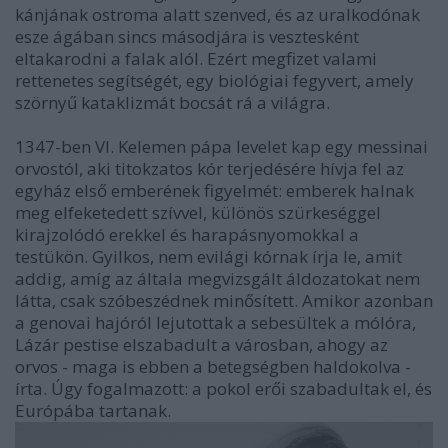
kánjának ostroma alatt szenved, és az uralkodónak
esze ágában sincs másodjára is vesztesként
eltakarodni a falak alól. Ezért megfizet valami
rettenetes segítségét, egy biológiai fegyvert, amely
szörnyű kataklizmát bocsát rá a világra.
1347-ben VI. Kelemen pápa levelet kap egy messinai
orvostól, aki titokzatos kór terjedésére hívja fel az
egyház első emberének figyelmét: emberek halnak
meg elfeketedett szívvel, különös szürkeséggel
kirajzolódó erekkel és harapásnyomokkal a
testükön. Gyilkos, nem evilági kórnak írja le, amit
addig, amíg az általa megvizsgált áldozatokat nem
látta, csak szóbeszédnek minősített. Amikor azonban
a genovai hajóról lejutottak a sebesültek a mólóra,
Lázár pestise elszabadult a városban, ahogy az
orvos - maga is ebben a betegségben haldokolva -
írta. Úgy fogalmazott: a pokol erői szabadultak el, és
Európába tartanak.