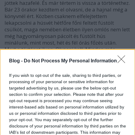
jöttek hazafelé. És már tértem is vissza a történethez.
Bár 23 órakor kezdtem el olvasni, de a hajnal még a
könyvnél ért. Közben csaknem elfelejtettem
lekapcsolni a húsvét hétfőre főni feltett füstölt
csülköt, maga nemében életben ilyen omlós nem lett
még hagyományosan pácolt és füstölt hús
minálunk, mint most, hét és fél órás főzés után.
Mert a történet ilyen. Olvasni kell. Minden más
hülyeségnek tűnik mellette. Ebéd? Kispolgári
Blog -
Do Not Process My Personal Information
csökevény. Pisilni kell: megbocsáthatatlanul
elképesztő időveszteség. Aludni? Minek, amíg
olvasni is lehet?
If you wish to opt-out of the sale, sharing to third parties, or
processing of your personal or sensitive information for
targeted advertising by us, please use the below opt-out
section to confirm your selection. Please note that after your
opt-out request is processed you may continue seeing
interest-based ads based on personal information utilized by
us or personal information disclosed to third parties prior to
your opt-out. You may separately opt-out of the further
disclosure of your personal information by third parties on the
IAB’s list of downstream participants. This information may