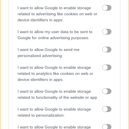
kategória. És nem (csak) azért mert jelenleg
I want to allow Google to enable storage
koronavírus-helyzet van, hanem, mert
related to advertising like cookies on web or
befejezetlennek érzem a cselekményt, valamint
device identifiers in apps.
óriási tartalékok szunnyadnak még benne a
folytatást érintően.
I want to allow my user data to be sent to
Google for online advertising purposes.
Új műfaj Bíró Szabolcs életrajzában: történelmi
horror? Középkorijárvány-regény (éljenek a
I want to allow Google to send me
járványregények ebben a veszélyhelyzetben), fiktív,
personalized advertising.
alternatív történelem, zombi apokalipszis a
középkori pestisjárvány helyett. Mert az viszont
I want to allow Google to enable storage
valóban végigszaladt Európán, bennünket,
related to analytics like cookies on web or
magyarokat sem kihagyva a szórásból. A mű nagy
device identifiers in apps.
erőssége a gördülékenység, a párbeszédek
I want to allow Google to enable storage
természetessége, a dramaturgia kiszámítottsága.
related to functionality of the website or app.
Baromira vártam már, hogy valaki kinyögje, mi is
történik a fertőzöttekkel és főleg hogyan, de ezzel a
I want to allow Google to enable storage
szerző kitartóan (és meggyőződésem: kajánul
related to personalization.
vigyorogva) csigázta az idegeimet, jó ötödénél derült
ki, ami kiderült. Grrr.
I want to allow Google to enable storage