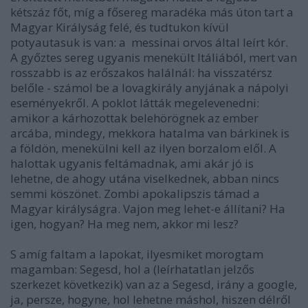
kétszáz főt, míg a fősereg maradéka más úton tart a
Magyar Királyság felé, és tudtukon kívül
potyautasuk is van: a messinai orvos által leírt kór.
A győztes sereg ugyanis menekült Itáliából, mert van
rosszabb is az erőszakos halálnál: ha visszatérsz
belőle - számol be a lovagkirály anyjának a nápolyi
eseményekről. A poklot látták megelevenedni:
amikor a kárhozottak belehörögnek az ember
arcába, mindegy, mekkora hatalma van bárkinek is
a földön, menekülni kell az ilyen borzalom elől. A
halottak ugyanis feltámadnak, ami akár jó is
lehetne, de ahogy utána viselkednek, abban nincs
semmi köszönet. Zombi apokalipszis támad a
Magyar királyságra. Vajon meg lehet-e állítani? Ha
igen, hogyan? Ha meg nem, akkor mi lesz?
S amíg faltam a lapokat, ilyesmiket morogtam
magamban: Segesd, hol a (leírhatatlan jelzős
szerkezet következik) van az a Segesd, irány a google,
ja, persze, hogyne, hol lehetne máshol, hiszen délről