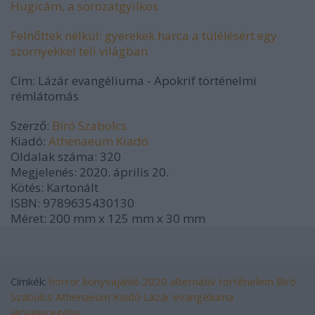
Hugicám, a sorozatgyilkos
Felnőttek nélkül: gyerekek harca a túlélésért egy
szörnyekkel teli világban
Cím:
Lázár evangéliuma - Apokrif történelmi
rémlátomás
Szerző:
Bíró Szabolcs
Kiadó:
Athenaeum Kiadó
Oldalak száma:
320
Megjelenés:
2020. április 20.
Kötés:
Kartonált
ISBN:
9789635430130
Méret:
200 mm x 125 mm x 30 mm
Címkék:
horror
könyvajánló
2020
alternatív történelem
Bíró
Szabolcs
Athenaeum Kiadó
Lázár evangéliuma
járványregény