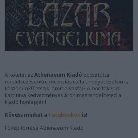
A kötetet az
Athenaeum Kiadó
bocsátotta
rendelkezésünkre recenziós céllal, melyet ezúton is
köszönünk!Tetszik, amit olvastál? A borítóképre
kattintva kedvezményes áron megrendelheted a
kiadó honlapján!
Kövess minket a
Facebookon
is!
Főkép forrása Athenaeum Kiadó