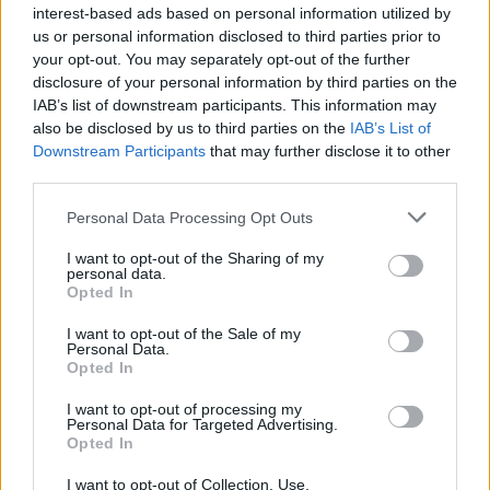
interest-based ads based on personal information utilized by
us or personal information disclosed to third parties prior to
your opt-out. You may separately opt-out of the further
disclosure of your personal information by third parties on the
A szerző, Fiona Barton
IAB’s list of downstream participants. This information may
also be disclosed by us to third parties on the
IAB’s List of
A szerző több szereplő nézőpontját osztja meg az
Downstream Participants
that may further disclose it to other
olvasóval, mindig egy kicsit többet csöpögtetve a fő
third parties.
szálról (hol vannak a lányok, mi történt velük),
Please note that this website/app uses one or more Google
miközben a rendőr nyomorát ecseteli (tumoros
Personal Data Processing Opt Outs
services and may gather and store information including but
feleség), az újságíró aggodalmát fia miatt, az eltűnt
not limited to your visit or usage behaviour. You may click to
I want to opt-out of the Sharing of my
lányok családjainak reakcióit, mozgatórugóit és
personal data.
grant or deny consent to Google and its third-party tags to
reagálásait bármiben, ami az üggyel kapcsolatban
Opted In
use your data for below specified purposes in below Google
lehet. De nemcsak a szereplők nézőpontjait
consent section.
váltogatja, hanem az idő sem lineáris a regényben:
I want to opt-out of the Sale of my
Personal Data.
hol a jelenben járunk, hol visszaugrunk egy-egy
Opted In
fontos momentumhoz. A lányok múltjának be-
beszúrásakor figyelmesebben kell olvasnunk,
I want to opt-out of processing my
Personal Data for Targeted Advertising.
sokszor el lehet(ne) siklani a lényeg felett. Az eltűnési
Opted In
ügy igazi nyomozója az újságíró, a rendőrség pedig
mintha csak díszként venne részt az egészben, hogy
I want to opt-out of Collection, Use,