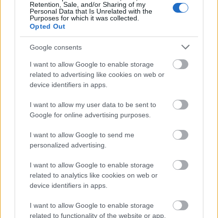
Retention, Sale, and/or Sharing of my
na jó, adjuk azért a nevünket a folyamathoz.
Personal Data that Is Unrelated with the
Mindenesetre eldöntendő kérdés, meddig anya az
Purposes for which it was collected.
Opted Out
anya és hol kezdődik a hivatás? Mert a gyanúsított
az ügyben nem más, mint... mint. Remekül
Google consents
összekuszált szálak, meg-megcsavarintott
cselekményvezetés, izgalom, kis körömrágás
I want to allow Google to enable storage
jellemző A gyanúsított című műre. Az események
related to advertising like cookies on web or
leírása mindenesetre valamennyire megosztotta az
device identifiers in apps.
olvasói véleményezők táborát. Van, aki szerint ez az
író eddigi legjobb, míg mások szerint a legrosszabb
I want to allow my user data to be sent to
műve. Ha mindenképpen állást kell foglalnom, akkor
Google for online advertising purposes.
én is az első csoportba tartozom. Bár a külcsínből
hiányolom a megszokott kemény kötést, de a
I want to allow Google to send me
belbecs nem marad el a várakozástól.
personalized advertising.
I want to allow Google to enable storage
related to analytics like cookies on web or
device identifiers in apps.
I want to allow Google to enable storage
related to functionality of the website or app.