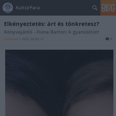
KultúrPara
Elkényeztetés: árt és tönkretesz?
Könyvajánló - Fiona Barton: A gyanúsított
Carbonari
•
2020. április 27.
0