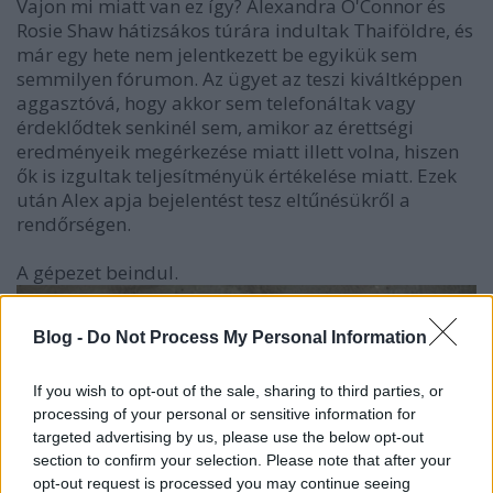
Vajon mi miatt van ez így? Alexandra O'Connor és
Rosie Shaw hátizsákos túrára indultak Thaiföldre, és
már egy hete nem jelentkezett be egyikük sem
semmilyen fórumon. Az ügyet az teszi kiváltképpen
aggasztóvá, hogy akkor sem telefonáltak vagy
érdeklődtek senkinél sem, amikor az érettségi
eredményeik megérkezése miatt illett volna, hiszen
ők is izgultak teljesítményük értékelése miatt. Ezek
után Alex apja bejelentést tesz eltűnésükről a
rendőrségen.
A gépezet beindul.
Blog -
Do Not Process My Personal Information
If you wish to opt-out of the sale, sharing to third parties, or
processing of your personal or sensitive information for
targeted advertising by us, please use the below opt-out
section to confirm your selection. Please note that after your
opt-out request is processed you may continue seeing