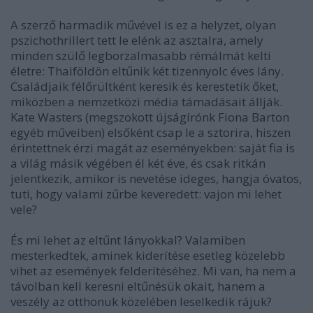
A szerző harmadik művével is ez a helyzet, olyan
pszichothrillert tett le elénk az asztalra, amely
minden szülő legborzalmasabb rémálmát kelti
életre: Thaiföldön eltűnik két tizennyolc éves lány.
Családjaik félőrültként keresik és kerestetik őket,
miközben a nemzetközi média támadásait állják.
Kate Wasters (megszokott újságírónk Fiona Barton
egyéb műveiben) elsőként csap le a sztorira, hiszen
érintettnek érzi magát az eseményekben: saját fia is
a világ másik végében él két éve, és csak ritkán
jelentkezik, amikor is nevetése ideges, hangja óvatos,
tuti, hogy valami zűrbe keveredett: vajon mi lehet
vele?
És mi lehet az eltűnt lányokkal? Valamiben
mesterkedtek, aminek kiderítése esetleg közelebb
vihet az események felderítéséhez. Mi van, ha nem a
távolban kell keresni eltűnésük okait, hanem a
veszély az otthonuk közelében leselkedik rájuk?