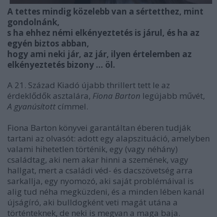
A tettes mindig közelebb van a sértetthez, mint
gondolnánk,
s ha ehhez némi elkényeztetés is járul, és ha az
egyén biztos abban,
hogy ami neki jár, az jár, ilyen értelemben az
elkényeztetés bizony ... öl.
A 21. Század Kiadó újabb thrillert tett le az
érdeklődők asztalára,
Fiona Barton
legújabb művét,
A gyanúsított
címmel.
Fiona Barton könyvei garantáltan éberen tudják
tartani az olvasót: adott egy alapszituáció, amelyben
valami hihetetlen történik, egy (vagy néhány)
családtag, aki nem akar hinni a szemének, vagy
hallgat, mert a családi véd- és dacszövetség arra
sarkallja, egy nyomozó, aki saját problémáival is
alig tud néha megküzdeni, és a minden lében kanál
újságíró, aki bulldogként veti magát utána a
történteknek, de neki is megvan a maga baja.