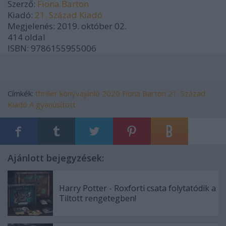
Szerző:
Fiona Barton
Kiadó:
21. Század Kiadó
Megjelenés:
2019. október 02.
414 oldal
ISBN:
9786155955006
Címkék:
thriller
könyvajánló
2020
Fiona Barton
21. Század
Kiadó
A gyanúsított
Ajánlott bejegyzések:
Harry Potter - Roxforti csata folytatódik a
Tiltott rengetegben!