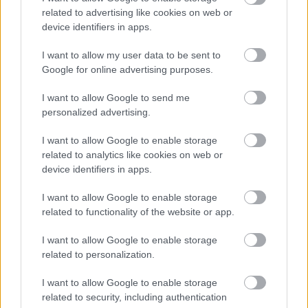
mind egy kicsit közelebb kerülnek az olvasókhoz.
related to advertising like cookies on web or
Egy érdekes és szórakoztató lehetőség, hogy
device identifiers in apps.
meglássuk az embert a művész mögött. De nemcsak
szórakoztatóak az írások, hanem tanítanak is és
I want to allow my user data to be sent to
kedvet csinálnak, hogy egy-egy ismert személyről
Google for online advertising purposes.
újabb ismereteket szerezzen az olvasó. Engem
I want to allow Google to send me
megvett ezzel a kötettel. Még nem olvastam minden
personalized advertising.
írását (például az Írjál és szeressél is kimaradt,
szerkesztőtársamnak volt hozzá szerencséje), de azt
I want to allow Google to enable storage
hiszem apránként pótolnom kell. :)
related to analytics like cookies on web or
device identifiers in apps.
I want to allow Google to enable storage
related to functionality of the website or app.
I want to allow Google to enable storage
related to personalization.
I want to allow Google to enable storage
related to security, including authentication