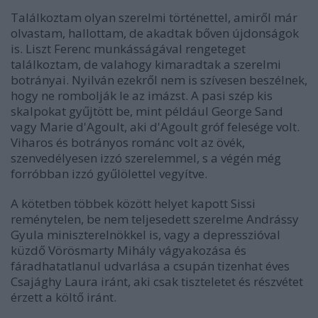
Találkoztam olyan szerelmi történettel, amiről már
olvastam, hallottam, de akadtak bőven újdonságok
is. Liszt Ferenc munkásságával rengeteget
találkoztam, de valahogy kimaradtak a szerelmi
botrányai. Nyilván ezekről nem is szívesen beszélnek,
hogy ne rombolják le az imázst. A pasi szép kis
skalpokat gyűjtött be, mint például George Sand
vagy Marie d'Agoult, aki d'Agoult gróf felesége volt.
Viharos és botrányos románc volt az övék,
szenvedélyesen izzó szerelemmel, s a végén még
forróbban izzó gyűlölettel vegyítve.
A kötetben többek között helyet kapott Sissi
reménytelen, be nem teljesedett szerelme Andrássy
Gyula miniszterelnökkel is, vagy a depresszióval
küzdő Vörösmarty Mihály vágyakozása és
fáradhatatlanul udvarlása a csupán tizenhat éves
Csajághy Laura iránt, aki csak tiszteletet és részvétet
érzett a költő iránt.