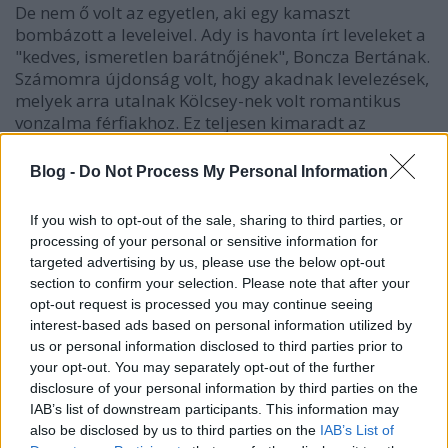
De nem ő volt az egyetlen, aki egy kamaszt
bombázott a leveleivel. Ady is havonta írt leveleket a
"kedves, ismeretlen barátnőjének", Boncza Bertának.
Számomra újdonság volt, hogy akadnak levelezések,
melyek arra utalnak Kölcsey-nek volt romantikus
vonzalma férfiakhoz. Ez teljesen kimaradt az
irodalom órákról, pedig az is ő, az is az élete része,
és szerintem teljesen mindegy, hogy mikor és kit
Blog -
Do Not Process My Personal Information
szeretett, semmit nem von le versei értékéből. Pláne,
hogy a kötetben olvasható levelek alapján
If you wish to opt-out of the sale, sharing to third parties, or
meghatározó része volt az életének.
processing of your personal or sensitive information for
targeted advertising by us, please use the below opt-out
Egy egész fejezetet kaptak Jászai Mari szerelmei, de
section to confirm your selection. Please note that after your
talán a kedvenc fejezetem a Fegyverek árnyékában
opt-out request is processed you may continue seeing
volt. A szerelem nem ismer határokat. Ezt már
interest-based ads based on personal information utilized by
sokszor sokféleképpen mondták, de ezek a levelek is
us or personal information disclosed to third parties prior to
ezt bizonyítják. Vannak levelek, melyek
your opt-out. You may separately opt-out of the further
kaszárnyákban íródtak, de olyanok is, melyek
disclosure of your personal information by third parties on the
börtönökben. Ezúttal politikusok szerelmi életébe is
IAB’s list of downstream participants. This information may
beleshetünk, többek között olvashatjuk Kossuth
also be disclosed by us to third parties on the
IAB’s List of