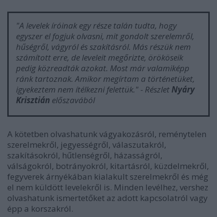
"A levelek íróinak egy része talán tudta, hogy
egyszer el fogjuk olvasni, mit gondolt szerelemről,
hűségről, vágyról és szakításról. Más részük nem
számított erre, de leveleit megőrizte, örököseik
pedig közreadták azokat. Most már valamiképp
ránk tartoznak. Amikor megírtam a történetüket,
igyekeztem nem ítélkezni felettük." - Részlet
Nyáry
Krisztián
előszavából
A kötetben olvashatunk vágyakozásról, reménytelen
szerelmekről, jegyességről, válaszutakról,
szakításokról, hűtlenségről, házasságról,
válságokról, botrányokról, kitartásról, küzdelmekről,
fegyverek árnyékában kialakult szerelmekről és még
el nem küldött levelekről is. Minden levélhez, vershez
olvashatunk ismertetőket az adott kapcsolatról vagy
épp a korszakról.