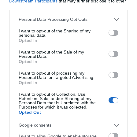
Lajos leveleit, melyekről süt a szerelem és a féltés.
Downstream Participants
that may further disclose it to other
third parties.
Please note that this website/app uses one or more Google
Personal Data Processing Opt Outs
"Oly igen régen nem láttalak már lelkem,
services and may gather and store information including but
Angyalom. Repülnék hozzád, de itt végtelen
not limited to your visit or usage behaviour. You may click to
I want to opt-out of the Sharing of my
szükség van reám. [...] Egészségem egyébiránt jobb,
personal data.
grant or deny consent to Google and its third-party tags to
mint Debrecenben. Ez a te jó szívednek nem
Opted In
use your data for below specified purposes in below Google
kedvetlen újság leszen. Csak rólad is hasonlót
consent section.
I want to opt-out of the Sale of my
hallanék, ez vigasztalná érted aggódó lelkemet.
Personal Data.
Opted In
ölellek forró szeretettel, s csókollak ezerszer
kicsinyeiddel hű
I want to opt-out of processing my
Personal Data for Targeted Advertising.
Opted In
Lajosod." - Részlet
Kossuth Lajos
1849. március
19-én feleségéhez, Kossuth Lajosné Meszlényi
I want to opt-out of Collection, Use,
Retention, Sale, and/or Sharing of my
Teréziához írt leveléből
Personal Data that Is Unrelated with the
Purposes for which it was collected.
Opted Out
Nyáry Krisztián egy sokszínű, izgalmas és igényes
Google consents
kötetet állított össze, melyet megkoronázott a
gyönyörű borító. Általa a költők, írók, politikusok
I want to allow Google to enable storage