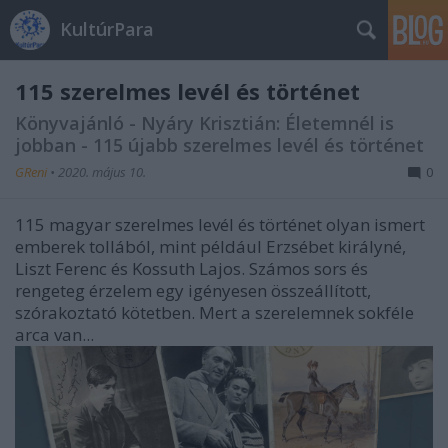
KultúrPara
115 szerelmes levél és történet
Könyvajánló - Nyáry Krisztián: Életemnél ​is
jobban - 115 újabb szerelmes levél és történet
GReni
•
2020. május 10.
0
115 magyar szerelmes levél és történet olyan ismert
emberek tollából, mint például Erzsébet királyné,
Liszt Ferenc és Kossuth Lajos. Számos sors és
rengeteg érzelem egy igényesen összeállított,
szórakoztató kötetben. Mert a szerelemnek sokféle
arca van...