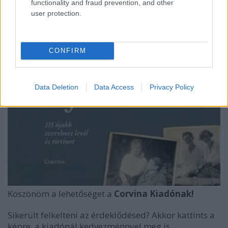
functionality and fraud prevention, and other
user protection.
CONFIRM
Data Deletion
Data Access
Privacy Policy
Köszönöm a lehetőséget a
Corvina Kiadónak!
Sikerült felkelteni az érdeklődésed? Akkor kattints a
képre, a kiadónál kedvezménnyel meg is