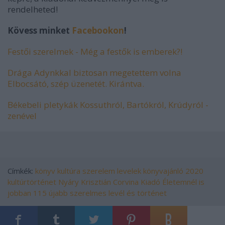
rendelheted!
Kövess minket
Facebookon
!
Festői szerelmek - Még a festők is emberek?!
Drága Adynkkal biztosan megetettem volna
Elbocsátó, szép üzenetét. Kirántva.
Békebeli pletykák Kossuthról, Bartókról, Krúdyról -
zenével
Címkék:
könyv
kultúra
szerelem
levelek
könyvajánló
2020
kultúrtörténet
Nyáry Krisztián
Corvina Kiadó
Életemnél ​is
jobban
115 újabb szerelmes levél és történet