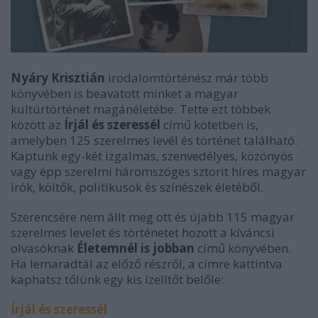
Nyáry Krisztián
irodalomtörténész már több
könyvében is beavatott minket a magyar
kultúrtörténet magánéletébe. Tette ezt többek
között az
Írjál és szeressél
című kötetben is,
amelyben 125 szerelmes levél és történet található.
Kaptunk egy-két izgalmas, szenvedélyes, közönyös
vagy épp szerelmi háromszöges sztorit híres magyar
írók, költők, politikusok és színészek életéből.
Szerencsére nem állt meg ott és újabb 115 magyar
szerelmes levelet és történetet hozott a kíváncsi
olvasóknak
Életemnél is jobban
című könyvében.
Ha lemaradtál az előző részről, a címre kattintva
kaphatsz tőlünk egy kis ízelítőt belőle:
Írjál és szeressél