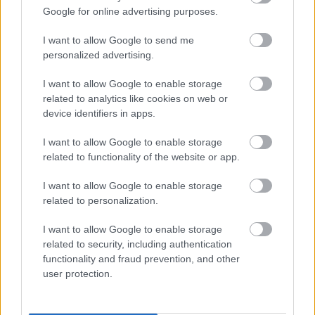
tolmács című kötete. Népszerűsége hazánkban is
Google for online advertising purposes.
töretlen, amit mi sem jellemezhetne jobban, mint
hogy azóta is minden évben megjelenik legalább
I want to allow Google to send me
egy könyve magyarul: az Elsők és utolsók című
personalized advertising.
kötet 2010-ben, az Imágó című regénye 2011-ben
látott napvilágot; ezt követi legfrissebb munkája, A
I want to allow Google to enable storage
related to analytics like cookies on web or
mi Urunk népe című elbeszélésgyűjtemény, amely
device identifiers in apps.
már a tizenkettedik kötete a Magvető Kiadónál.
I want to allow Google to enable storage
A Magvető Kiadónál megjelent művei:
related to functionality of the website or app.
Médea és gyermekei (2003), Életművésznők (2004),
Vidám temetés (2005), Szonyecska (2006), Odaadó
I want to allow Google to enable storage
hívetek, Surik (2007), Kukockij esetei (2008), Daniel
related to personalization.
Stein, tolmács (2009), Történetek állatokról és
emberekről (2009), Elsők és utolsók - Válogatott
I want to allow Google to enable storage
elbeszélések (2010), Imágó (2011), Történetek
related to security, including authentication
gyerekekről és felnőttekről (2012), A mi Urunk népe
functionality and fraud prevention, and other
- elbeszélések (2012), Örökbecsű limlom (2013),
user protection.
Jákob lajtorjája (2016)