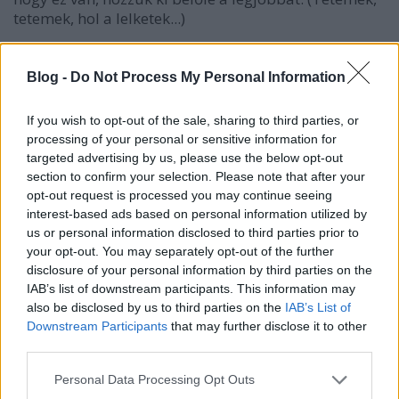
tetemek, hol a lelketek...)
Blog -
Do Not Process My Personal Information
If you wish to opt-out of the sale, sharing to third parties, or
processing of your personal or sensitive information for
targeted advertising by us, please use the below opt-out
section to confirm your selection. Please note that after your
opt-out request is processed you may continue seeing
interest-based ads based on personal information utilized by
us or personal information disclosed to third parties prior to
your opt-out. You may separately opt-out of the further
disclosure of your personal information by third parties on the
IAB’s list of downstream participants. This information may
also be disclosed by us to third parties on the
IAB’s List of
Az 1943-ban született
Ljudmila Ulickaja
Downstream Participants
that may further disclose it to other
meglehetősen későn került be az orosz irodalmi
third parties.
életbe. Végzettségét tekintve genetikus,
kényszerűségből hagyta el eredeti pályáját. Miután
Please note that this website/app uses one or more Google
Personal Data Processing Opt Outs
munkahelyéről kirúgták, három éven át a
services and may gather and store information including but