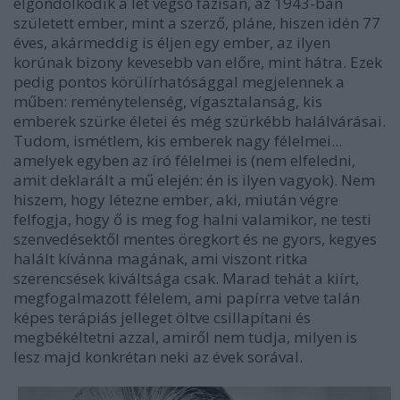
elgondolkodik a lét végső fázisán, az 1943-ban
született ember, mint a szerző, pláne, hiszen idén 77
éves, akármeddig is éljen egy ember, az ilyen
korúnak bizony kevesebb van előre, mint hátra. Ezek
pedig pontos körülírhatósággal megjelennek a
műben: reménytelenség, vígasztalanság, kis
emberek szürke életei és még szürkébb halálvárásai.
Tudom, ismétlem, kis emberek nagy félelmei...
amelyek egyben az író félelmei is (nem elfeledni,
amit deklarált a mű elején: én is ilyen vagyok). Nem
hiszem, hogy létezne ember, aki, miután végre
felfogja, hogy ő is meg fog halni valamikor, ne testi
szenvedésektől mentes öregkort és ne gyors, kegyes
halált kívánna magának, ami viszont ritka
szerencsések kiváltsága csak. Marad tehát a kiírt,
megfogalmazott félelem, ami papírra vetve talán
képes terápiás jelleget öltve csillapítani és
megbékéltetni azzal, amiről nem tudja, milyen is
lesz majd konkrétan neki az évek sorával.