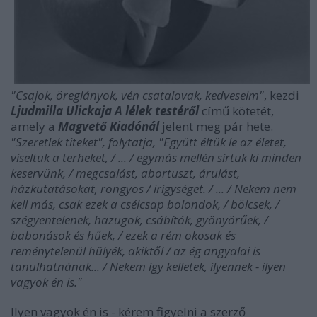
"Csajok, öreglányok, vén csatalovak, kedveseim"
, kezdi
Ljudmilla Ulickaja A lélek testéről
című kötetét,
amely a
Magvető Kiadónál
jelent meg pár hete.
"Szeretlek titeket", folytatja, "Együtt éltük le az életet,
viseltük a terheket, / ... / egymás mellén sírtuk ki minden
keservünk, / megcsalást, abortuszt, árulást,
házkutatásokat, rongyos / irigységet. / ... / Nekem nem
kell más, csak ezek a csélcsap bolondok, / bölcsek, /
szégyentelenek, hazugok, csábítók, gyönyörűek, /
babonások és hűek, / ezek a rém okosak és
reménytelenül hülyék, akiktől / az ég angyalai is
tanulhatnának... / Nekem így kelletek, ilyennek - ilyen
vagyok én is."
Ilyen vagyok én is - kérem figyelni a szerző