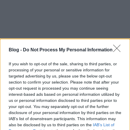
ilyen durvaságig, kimerül a 3, 4 vagy több fős
szexjátékokban, a párcserében, a helyszínek
változatosságában, a pozíciókban, vagy konkrét
típusoknál. Sokan fantáziálnak arról, hogy orális
vagy anális szexben részesítenek valakit, vagy épp
hogy kapják, de sok olyan fantázia is van, ami
inkább csak konkrét helyhez, vagy akár konkrét
személyhez kötődik. Nagyon sokan a különféle
Blog -
Do Not Process My Personal Information
fetisizmusokhoz vonzódnak, ebben lehetnek
testrészek vagy akár ruhadarabok is.
If you wish to opt-out of the sale, sharing to third parties, or
Justin Lehmiller azonban nem csak tételesen
processing of your personal or sensitive information for
targeted advertising by us, please use the below opt-out
felsorolja ezeket: mint szociálpszichológus, elemzi is
section to confirm your selection. Please note that after your
a különféle fantáziákhoz tartozó személyiségeket,
opt-out request is processed you may continue seeing
sőt, az esetleges megvalósításukra is ad tanácsot,
interest-based ads based on personal information utilized by
hogy milyen személyiségek veszik jól az
us or personal information disclosed to third parties prior to
akadályokat, és milyenek nem. Természetesen nem
your opt-out. You may separately opt-out of the further
a deviáns fantáziákra céloz ezzel. De ne felejtsük: a
disclosure of your personal information by third parties on the
fantáziákat megvalósítani nagyon sokszor nem jó
IAB’s list of downstream participants. This information may
ötlet. Hiszen a fantáziánkban minden klappol,
also be disclosed by us to third parties on the
IAB’s List of
minden tökéletes. Nincs meghúzódó láb, nem