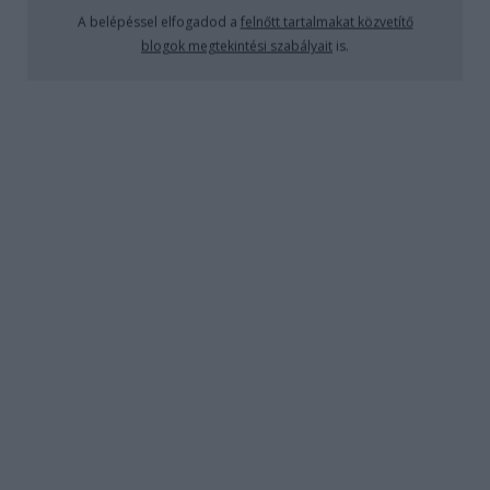
A belépéssel elfogadod a
felnőtt tartalmakat közvetítő
blogok megtekintési szabályait
is.
Justin J. Lehmiller, amerikai szociálpszichológus, a
Kinsey Intézet munkatársa, egyetemi oktató, egy
egyedülálló, 369 kérdésből álló kérdőív során a
szexuális fantáziáikról faggatott több, mint 4000
amerikai felnőtt embert. Életkorok és nemek
arányában teljesen vegyes volt a kitöltők névsora, és
szexuális irányultságukban is. 18 és 87 éves kor
között, mindenféle munkákat végző embereket
kérdezett, és a kérdéssor kitért a politikai, vallási,
társadalmi kérdésekre is. A kitöltők 72%-a vallotta
magát heteroszexuálisnak, 12,6% biszexuálisnak,
5,7% homoszexuálisnak, 4,2% pánszexuálisnak,
2,3% pedig queernek. Ha ezeket összeadjuk, csupán