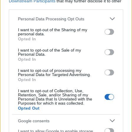
Downstream Participants
that may further disclose it to other
izzadunk (hacsak nem ez is szerves része a
third parties.
dolognak), kényelmes az ágy vagy akármi, ahol
vagyunk, a párunk minden pillanatban pontosan azt
Please note that this website/app uses one or more Google
Personal Data Processing Opt Outs
csinálja, ami nekünk a legjobb, mert neki is ez a
services and may gather and store information including but
legjobb, stb. Nos, a valóság nem ilyen szép, ezért
not limited to your visit or usage behaviour. You may click to
I want to opt-out of the Sharing of my
personal data.
grant or deny consent to Google and its third-party tags to
csak óvatosan a valóra váltással, mert akár életre
Opted In
use your data for below specified purposes in below Google
szóló csalódáshoz is vezethet. Sokszor jobb, ha ezek
consent section.
a fantáziák megmaradnak ott, ahol születtek: a
I want to opt-out of the Sale of my
Personal Data.
fejünkben.
Opted In
I want to opt-out of processing my
Personal Data for Targeted Advertising.
Opted In
I want to opt-out of Collection, Use,
Retention, Sale, and/or Sharing of my
Personal Data that Is Unrelated with the
Purposes for which it was collected.
Opted Out
Google consents
I want to allow Google to enable storage