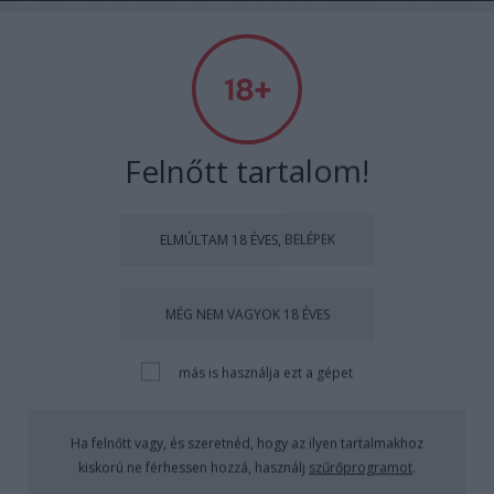
KultúrPara
Mondd el, mire vágysz!
Könyvajánló - Justin J. Lehmiller: Mondd el,
mire vágysz!
Felnőtt tartalom!
Arthur Arthurus
•
2020. augusztus 01.
0
ELMÚLTAM 18 ÉVES, BELÉPEK
A leggyakoribb szexuális fantáziák, és ami mögöttük
van.
MÉG NEM VAGYOK 18 ÉVES
más is használja ezt a gépet
Ha felnőtt vagy, és szeretnéd, hogy az ilyen tartalmakhoz
kiskorú ne férhessen hozzá, használj
szűrőprogramot
.