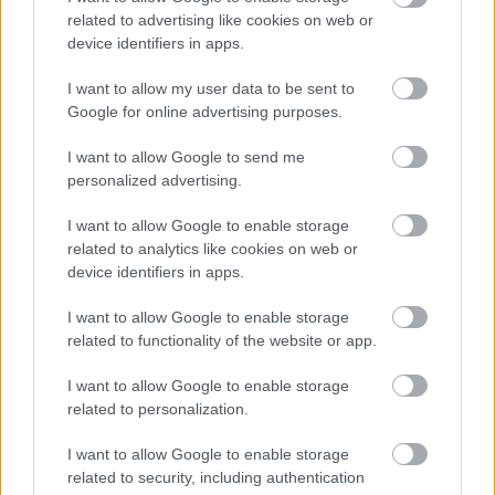
related to advertising like cookies on web or
device identifiers in apps.
I want to allow my user data to be sent to
Google for online advertising purposes.
Átfogó és egyelőre egyedi mű ez, amely
I want to allow Google to send me
szakembertől, valós kutatáson alapszik, rengeteg
personalized advertising.
elméletet érint, amelyekre még kevés a bizonyíték,
ezért további vizsgálot igényelnek, és nagyon sokféle
I want to allow Google to enable storage
embert kérdezett meg, nem kifelejtve azt sem, hogy
related to analytics like cookies on web or
szexuális kérdésekben hajlamosak vagyunk felfelé
device identifiers in apps.
torzítani. Nem is szándékosan. Pl. a milyen sűrűn
lépsz szexuális kapcsolatba valakivel kérdésre
I want to allow Google to enable storage
hajlamos mindenki magasabb számot mondani,
related to functionality of the website or app.
mint a valós. (Ezt úgy tesztelték, hogy az alanyok egy
hónapon át egy applikációban jelezték, amikor épp
I want to allow Google to enable storage
volt egy aktusuk. Ez minden esetben alacsonyabb
related to personalization.
szám volt, mint amikor megkérdezték őket, hogy
szerintük egy hónapban hányszor.) Vagy a nők
I want to allow Google to enable storage
álompasijának átlagos péniszmérete a fantáziák
related to security, including authentication