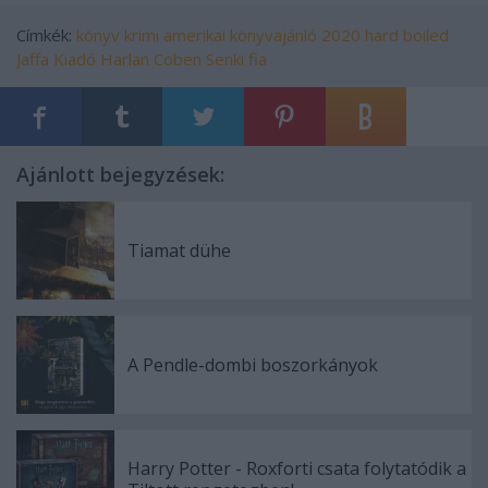
Címkék:
könyv
krimi
amerikai
könyvajánló
2020
hard boiled
Jaffa Kiadó
Harlan Coben
Senki fia
Ajánlott bejegyzések:
Tiamat dühe
A Pendle-dombi boszorkányok
Harry Potter - Roxforti csata folytatódik a