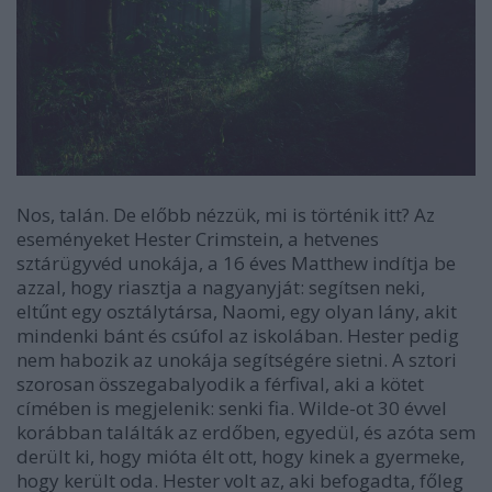
Nos, talán. De előbb nézzük, mi is történik itt? Az
eseményeket Hester Crimstein, a hetvenes
sztárügyvéd unokája, a 16 éves Matthew indítja be
azzal, hogy riasztja a nagyanyját: segítsen neki,
eltűnt egy osztálytársa, Naomi, egy olyan lány, akit
mindenki bánt és csúfol az iskolában. Hester pedig
nem habozik az unokája segítségére sietni. A sztori
szorosan összegabalyodik a férfival, aki a kötet
címében is megjelenik: senki fia. Wilde-ot 30 évvel
korábban találták az erdőben, egyedül, és azóta sem
derült ki, hogy mióta élt ott, hogy kinek a gyermeke,
hogy került oda. Hester volt az, aki befogadta, főleg