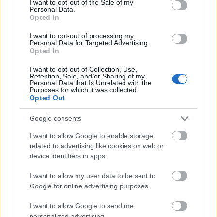
I want to opt-out of the Sale of my
sem tudtunk meg Wilde múltjáról, valószínűleg a
Personal Data.
Opted In
következő kötetekből lassanként kiderül minden.
Erős, különleges főszereplő ő, bőven üti a lehetetlen
I want to opt-out of processing my
szintjét, ahogyan a sztori szövevényessége és
Personal Data for Targeted Advertising.
csavarossága is, de ezt már megszokhattuk
Opted In
Cobennél. A végére zseniálisan fűzi össze a különálló
I want to opt-out of Collection, Use,
szálak nagy részét, bár most elég sok nyitott kérdés
Retention, Sale, and/or Sharing of my
maradt azért.
Personal Data that Is Unrelated with the
Purposes for which it was collected.
Opted Out
Google consents
Imádott elmerülni egy témában, interjút
I want to allow Google to enable storage
készíteni, a terepen forgatni, és a
related to advertising like cookies on web or
vágószobában kivirágzott:
device identifiers in apps.
megszámlálhatatlan órányi felvételből is
I want to allow my user data to be sent to
erős hatású történetet tudott teremteni.
Google for online advertising purposes.
I want to allow Google to send me
Hester Crimstein pedig briliáns! Ő nem új szereplő,
personalized advertising.