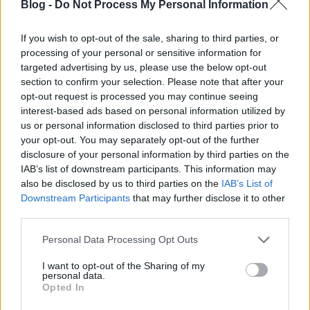
Blog -
Do Not Process My Personal Information
If you wish to opt-out of the sale, sharing to third parties, or
processing of your personal or sensitive information for
targeted advertising by us, please use the below opt-out
section to confirm your selection. Please note that after your
opt-out request is processed you may continue seeing
interest-based ads based on personal information utilized by
us or personal information disclosed to third parties prior to
your opt-out. You may separately opt-out of the further
disclosure of your personal information by third parties on the
IAB’s list of downstream participants. This information may
also be disclosed by us to third parties on the
IAB’s List of
Downstream Participants
that may further disclose it to other
Ezerféle szálon indulunk el Naomi után, és közben
third parties.
megismerjük Hestert és Wilde-ot, ők a kötet igazi
főszereplői. Nem olvastam az összes Coben-könyvet,
Please note that this website/app uses one or more Google
Personal Data Processing Opt Outs
de nagyon sokat igen, ha jól számoltam, ez a 14.
services and may gather and store information including but
Coben-krimim, és nem emlékszem egyikből sem
not limited to your visit or usage behaviour. You may click to
I want to opt-out of the Sharing of my
Wilde-ra, gyanítom ő új szereplő, hasonló lesz, mint
personal data.
grant or deny consent to Google and its third-party tags to
Opted In
Myron Bolitar pl., aki több könyvben egymástól
use your data for below specified purposes in below Google
többnyire különálló esetekben segít. Szinte semmit
consent section.