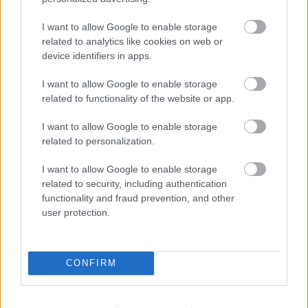
de itt szerepel a legtöbbet, és nagyon megkedveltem
a dörzsölt, csavaros észjárású fiatalos, erős
I want to allow Google to enable storage
ügyvédet. Jól állt neki a kis szerelmi szál is,
related to analytics like cookies on web or
emberibbé tette, esendőbbé. Remélem,
device identifiers in apps.
mindkettejükkel, Wilde-dal és Hesterrel is sokszor
találkozunk még.
I want to allow Google to enable storage
related to functionality of the website or app.
A szokottnál talán szerteágazóbb, már-már sötét
I want to allow Google to enable storage
mesébe hajló krimi ez, de látszik, hogy Coben nem
related to personalization.
kezdő: a végére tényleg szépen összeáll minden, és
hozza azt, amiben a legjobb: meglepő! Eddig
I want to allow Google to enable storage
minden könyve tartogatott hatalmas fordulatokat az
related to security, including authentication
utolsó oldalakra is, akkorákat, amekkorákat az
functionality and fraud prevention, and other
olvasó ki sem találhatna, simán és szemrebbenés
user protection.
nélkül az olvasó szemébe hazudik - na jó, nem,
csupán félrevezeti, de azt nagyon. Ez a kötet sem
kivétel, bár számomra egy picit sok volt benne a
bölcselkedés, Coben valahogy mintha elveszítette
CONFIRM
volna régi jó hangját, a stílus nem volt az igazi. Ez
talán a fordítás miatt van, ezt a kötetet Dési András