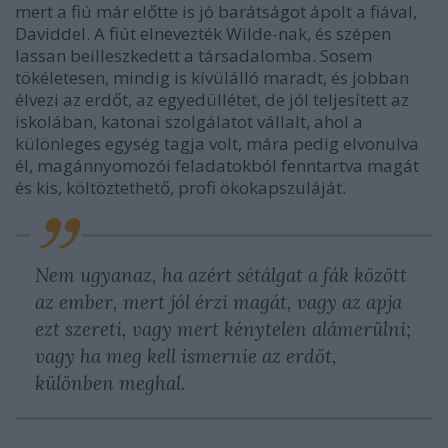
mert a fiú már előtte is jó barátságot ápolt a fiával,
Daviddel. A fiút elnevezték Wilde-nak, és szépen
lassan beilleszkedett a társadalomba. Sosem
tökéletesen, mindig is kívülálló maradt, és jobban
élvezi az erdőt, az egyedüllétet, de jól teljesített az
iskolában, katonai szolgálatot vállalt, ahol a
különleges egység tagja volt, mára pedig elvonulva
él, magánnyomozói feladatokból fenntartva magát
és kis, költöztethető, profi ökokapszuláját.
Nem ugyanaz, ha azért sétálgat a fák között
az ember, mert jól érzi magát, vagy az apja
ezt szereti, vagy mert kénytelen alámerülni;
vagy ha meg kell ismernie az erdőt,
különben meghal.