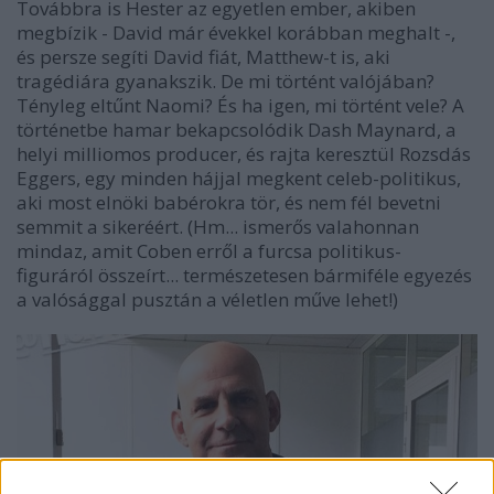
Továbbra is Hester az egyetlen ember, akiben
megbízik - David már évekkel korábban meghalt -,
és persze segíti David fiát, Matthew-t is, aki
tragédiára gyanakszik. De mi történt valójában?
Tényleg eltűnt Naomi? És ha igen, mi történt vele? A
történetbe hamar bekapcsolódik Dash Maynard, a
helyi milliomos producer, és rajta keresztül Rozsdás
Eggers, egy minden hájjal megkent celeb-politikus,
aki most elnöki babérokra tör, és nem fél bevetni
semmit a sikeréért. (Hm... ismerős valahonnan
mindaz, amit Coben erről a furcsa politikus-
figuráról összeírt... természetesen bármiféle egyezés
a valósággal pusztán a véletlen műve lehet!)