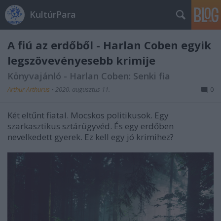
KultúrPara
A fiú az erdőből - Harlan Coben egyik
legszövevényesebb krimije
Könyvajánló - Harlan Coben: Senki fia
Arthur Arthurus
•
2020. augusztus 11.
0
Két eltűnt fiatal. Mocskos politikusok. Egy
szarkasztikus sztárügyvéd. És egy erdőben
nevelkedett gyerek. Ez kell egy jó krimihez?