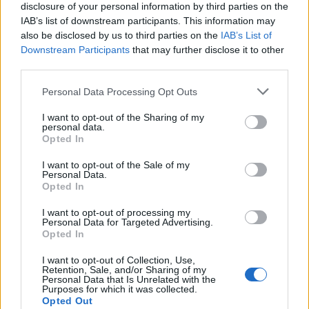
disclosure of your personal information by third parties on the
IAB’s list of downstream participants. This information may
also be disclosed by us to third parties on the
IAB’s List of
Downstream Participants
that may further disclose it to other
third parties.
Please note that this website/app uses one or more Google
Personal Data Processing Opt Outs
services and may gather and store information including but
not limited to your visit or usage behaviour. You may click to
I want to opt-out of the Sharing of my
personal data.
grant or deny consent to Google and its third-party tags to
Opted In
use your data for below specified purposes in below Google
consent section.
I want to opt-out of the Sale of my
Personal Data.
Opted In
I want to opt-out of processing my
Personal Data for Targeted Advertising.
Opted In
I want to opt-out of Collection, Use,
Retention, Sale, and/or Sharing of my
Personal Data that Is Unrelated with the
Purposes for which it was collected.
Opted Out