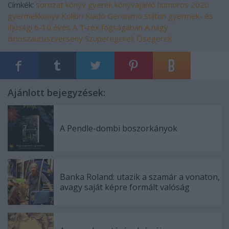
Címkék:
sorozat
könyv
gyerek
könyvajánló
humoros
2020
gyermekkönyv
Kolibri Kiadó
Geronimo Stilton
gyermek- és
ifjúsági
6-10 éves
A T-rex fogságában
A nagy
dinoszauruszverseny
Szuperegerek
Ősegerek
Ajánlott bejegyzések:
A Pendle-dombi boszorkányok
Banka Roland: utazik a szamár a vonaton,
avagy saját képre formált valóság