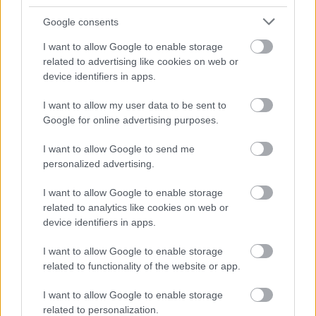
Google consents
A sorozat másik újdonsága
A T-rex fogságában
,
I want to allow Google to enable storage
melyben a szuperegerek ismét bebizonyítják, hogy
related to advertising like cookies on web or
szupererősek, szuperbátrak és szuperviccesek.
device identifiers in apps.
Ci
n City lakói minden éjjel nyugodtan hajtják fejüket
I want to allow my user data to be sent to
párnájukra, mert tudják, hogy szuperhősök őrzik a
Google for online advertising purposes.
várost a csatornatöltelékek sötét tetteitől. Ezúttal a
Természettudományi Múzeumban várja őket jó kis
I want to allow Google to send me
kalamajka, amikor az alvilági banda feje, Belzebub Bon
personalized advertising.
Bon egy különleges fegyverrel életre kelti a múzeum
addig ártalmatlan műanyag dinoszauruszait, ezáltal a
I want to allow Google to enable storage
related to analytics like cookies on web or
legveszélyesebb ragadozókat szabadítva a városra.
device identifiers in apps.
Van itt minden, mókás gonoszok, elszabadult dinók,
I want to allow Google to enable storage
vicces, de kissé bizarr szuperképességek. Az egyik
related to functionality of the website or app.
kedvencem a sűrű sajteső szórás, amivel csapdába
ejtenek több dinót is. A banda célja egyértelműen a
I want to allow Google to enable storage
káosz volt, ez be is jött, mert bár néhány dinót sikerült
related to personalization.