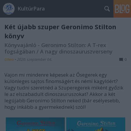
KultúrPara
Két újabb szuper Geronimo Stilton
könyv
Könyvajánló - Geronimo Stilton: A T-rex
fogságában / A nagy dinoszauruszverseny
GReni
•
2020. szeptember 04.
0
Vajon mi mindenre képesek az Ősegerek egy
különleges sajtos finomságért és némi kagylóért?
Vagy tudni szeretnéd a Szuperegerek miként győzik
le az elszabadult dinoszauruszokat? Akkor a két
legújabb Geronimo Stilton neked (bár esélyesebb,
hogy inkább a gyermekednek) szól!