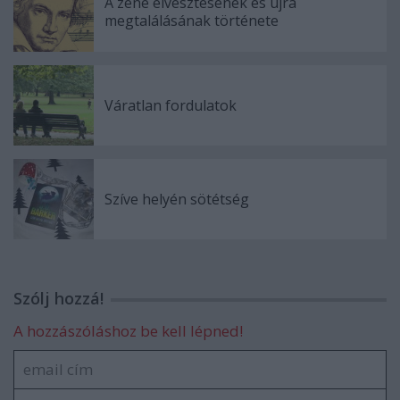
A zene elvesztésének és újra
megtalálásának története
Váratlan fordulatok
Szíve helyén sötétség
Szólj hozzá!
A hozzászóláshoz be kell lépned!