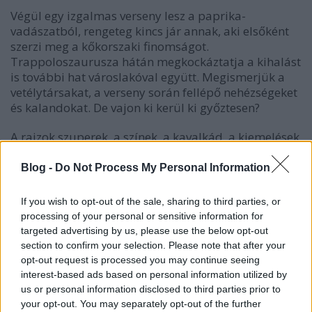
Végül egy izgalmas verseny lesz a paprika-
vadászatból, rengeteg kincs jár annak, aki elsőként
szerzi meg a kőkorszaki finomságot.
Trappoloszaurusza hátán megkockáztatja a kihalást
is további hat városlakóval együtt. Megismerjük a
vetélytársakat, a verseny során fellépő nehézségeket
és kalandokat. De vajon ki kerül ki győztesen?
A rajzok szuperek, a színek, a kavalkád, a kiemelések
mind figyelemfelkeltővé, érdekessé teszik a kötetet. A
sztori jópofa és jókat derültem a különböző
Blog -
Do Not Process My Personal Information
dinoszauruszokon nyargaló ősegereken. Ráadásul
Dobosiné Rizmayer Rita is nagyon jó munkát végzett
If you wish to opt-out of the sale, sharing to third parties, or
a fordítással. Pörgős, vicces, könnyed nyelvezet,
processing of your personal or sensitive information for
amelyet már 6-7 évesen is könnyen befogadnak a
targeted advertising by us, please use the below opt-out
gyerekek.
section to confirm your selection. Please note that after your
opt-out request is processed you may continue seeing
interest-based ads based on personal information utilized by
us or personal information disclosed to third parties prior to
your opt-out. You may separately opt-out of the further