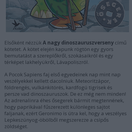
Elsőként nézzük
A nagy dinoszauruszverseny
című
kötetet. A kötet elején kapunk rögtön egy gyors
bemutatást a szereplőkről, szokásaikról és egy
térképet lakhelyükről, Lávapoliszról.
A Pocok Sapiens faj első egyedeinek nap mint nap
veszélyekkel kellett dacolniuk. Meteoritzápor,
földrengés, vulkánkitörés, kardfogú tigrisek és
persze vad dinoszauruszok. De ez még nem minden!
Az adrenalinra éhes ősegerek bármit megtennének,
hogy paprikával fűszerezett különleges sajtot
faljanak, ezért Geronimo is útra kel, hogy a veszélyes
Lepkeszúnyog-öbölből megszerezze a csípős
zöldséget.