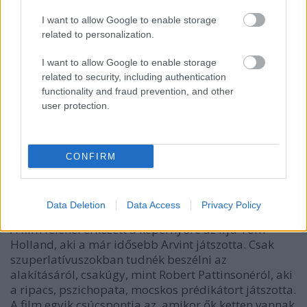
számomra emlékezetes volt még Kristin Griffith,
I want to allow Google to enable storage
Arvin nagymamájának az alakítása is.
related to personalization.
I want to allow Google to enable storage
related to security, including authentication
functionality and fraud prevention, and other
user protection.
CONFIRM
Data Deletion
Data Access
Privacy Policy
A film felénél érkezett a képernyőre az ifjú Tom
Holland, aki a már idősebb Arvint játszotta. Csak
szuperlatívuszokban tudnék beszélni az
alakításáról, csakúgy, mint Robert Pattinsonéról, aki
a ripacs, pszichopata, mocskos prédikátort játszotta.
A film egyik csúcspontja az, amikor ők ketten vannak