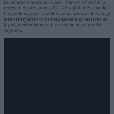
karakterekre és szálakra. Szerintem ez a film 10-12
részes minisorozatként, 10-12 óra játékidővel sokkal
hangsúlyosabb és jobb lett volna - persze lehet, hogy
erre nem nyerték volna meg ezeket a színészeket, és
így végeredményben ott tartanánk, hogy hátrébb
vagyunk.