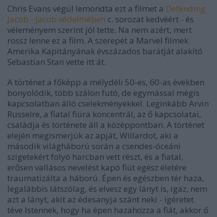
Chris Evans végül lemondta ezt a filmet a
Defending
Jacob - Jacob védelmében
c. sorozat kedvéért - és
véleményem szerint jól tette. Na nem azért, mert
rossz lenne ez a film. A szerepét a Marvel filmek
Amerika Kapitányának évszázados barátját alakító
Sebastian Stan vette itt át.
A történet a főképp a mélydéli 50-es, 60-as években
bonyolódik, több szálon futó, de egymással mégis
kapcsolatban álló cselekményekkel. Leginkább Arvin
Russelre, a fiatal fiúra koncentrál, az ő kapcsolatai,
családja és története áll a középpontban. A történet
elején megismerjük az apját, Willardot, aki a
második világháború során a csendes-óceáni
szigetekért folyó harcban vett részt, és a fiatal,
erősen vallásos nevelést kapó fiút egész életére
traumatizálta a háború. Épen és egészben tér haza,
legalábbis látszólag, és elvesz egy lányt is, igaz, nem
azt a lányt, akit az édesanyja szánt neki - ígéretet
téve Istennek, hogy ha épen hazahozza a fiát, akkor ő