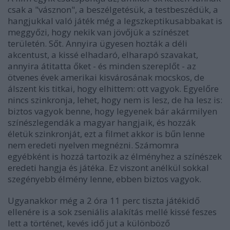
csak a "vásznon", a beszélgetésük, a testbeszédük, a
hangjukkal való játék még a legszkeptikusabbakat is
meggyőzi, hogy nekik van jövőjük a színészet
területén. Sőt. Annyira ügyesen hozták a déli
akcentust, a kissé elhadaró, elharapó szavakat,
annyira átitatta őket - és minden szereplőt - az
ötvenes évek amerikai kisvárosának mocskos, de
álszent kis titkai, hogy elhittem: ott vagyok. Egyelőre
nincs szinkronja, lehet, hogy nem is lesz, de ha lesz is:
biztos vagyok benne, hogy legyenek bár akármilyen
színészlegendák a magyar hangjaik, és hozzák
életük szinkronját, ezt a filmet akkor is bűn lenne
nem eredeti nyelven megnézni. Számomra
egyébként is hozzá tartozik az élményhez a színészek
eredeti hangja és játéka. Ez viszont anélkül sokkal
szegényebb élmény lenne, ebben biztos vagyok.
Ugyanakkor még a 2 óra 11 perc tiszta játékidő
ellenére is a sok zseniális alakítás mellé kissé feszes
lett a történet, kevés idő jut a különböző