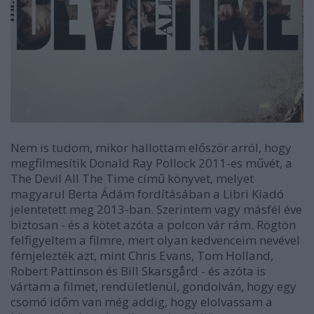
Nem is tudom, mikor hallottam először arról, hogy
megfilmesítik Donald Ray Pollock 2011-es művét, a
The Devil All The Time című könyvet, melyet
magyarul Berta Ádám fordításában a Libri Kiadó
jelentetett meg 2013-ban. Szerintem vagy másfél éve
biztosan - és a kötet azóta a polcon vár rám. Rögtön
felfigyeltem a filmre, mert olyan kedvenceim nevével
fémjelezték azt, mint Chris Evans, Tom Holland,
Robert Pattinson és Bill
Skarsgård - és azóta is
vártam a filmet, rendületlenül, gondolván, hogy egy
csomó időm van még addig, hogy elolvassam a