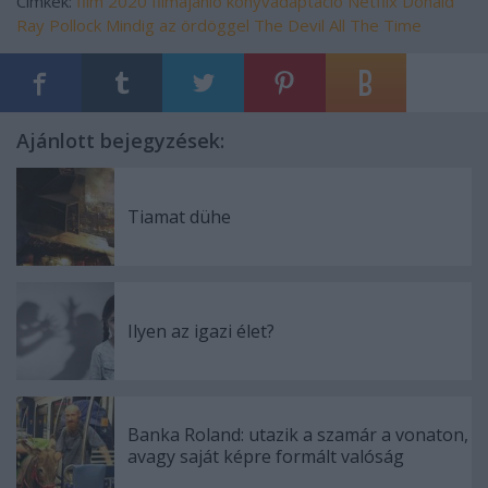
Címkék:
film
2020
filmajánló
könyvadaptáció
Netflix
Donald
Ray Pollock
Mindig az ördöggel
The Devil All The Time
Ajánlott bejegyzések:
Tiamat dühe
Ilyen az igazi élet?
Banka Roland: utazik a szamár a vonaton,
avagy saját képre formált valóság