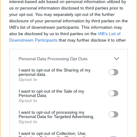
interest-based ads based on personal information utilized by
legátfogóbb mégis: hogy mit teszünk mi
us or personal information disclosed to third parties prior to
mindannyian egymással és magunkkal.
your opt-out. You may separately opt-out of the further
disclosure of your personal information by third parties on the
A történet végén Arvin még mindig szemtelenül
IAB’s list of downstream participants. This information may
fiatal, és előtte az élet - de olyan traumákat élt át,
also be disclosed by us to third parties on the
IAB’s List of
olyan dolgokat látott és tett, amelyeket nem
Downstream Participants
that may further disclose it to other
egyszerű feldolgozni. Vajon ő is továbbadja a
third parties.
mintáit? Legutolsó képkocka óta ez a kérdés
motoszkál a fejemben. Vajon ő túl tudott lépni
Please note that this website/app uses one or more Google
Personal Data Processing Opt Outs
életének azon szakaszán?
services and may gather and store information including but
not limited to your visit or usage behaviour. You may click to
I want to opt-out of the Sharing of my
personal data.
grant or deny consent to Google and its third-party tags to
Opted In
use your data for below specified purposes in below Google
consent section.
I want to opt-out of the Sale of my
Personal Data.
Opted In
I want to opt-out of processing my
Personal Data for Targeted Advertising.
Opted In
I want to opt-out of Collection, Use,