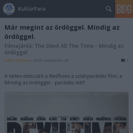
KultúrPara
Már megint az ördöggel. Mindig az
ördöggel.
Filmajánló: The Devil All The Time - Mindig az
ördöggel
Arthur Arthurus
•
2020. szeptember 20.
1
A héten debütált a Netflixen a sztárparádés film, a
Mindig az ördöggel - parádés lett?