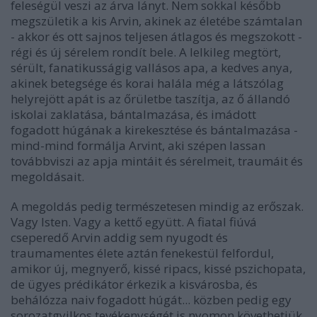
feleségül veszi az árva lányt. Nem sokkal később
megszületik a kis Arvin, akinek az életébe számtalan
- akkor és ott sajnos teljesen átlagos és megszokott -
régi és új sérelem rondít bele. A lelkileg megtört,
sérült, fanatikusságig vallásos apa, a kedves anya,
akinek betegsége és korai halála még a látszólag
helyrejött apát is az őrületbe taszítja, az ő állandó
iskolai zaklatása, bántalmazása, és imádott
fogadott húgának a kirekesztése és bántalmazása -
mind-mind formálja Arvint, aki szépen lassan
továbbviszi az apja mintáit és sérelmeit, traumáit és
megoldásait.
A megoldás pedig természetesen mindig az erőszak.
Vagy Isten. Vagy a kettő együtt. A fiatal fiúvá
cseperedő Arvin addig sem nyugodt és
traumamentes élete aztán fenekestül felfordul,
amikor új, megnyerő, kissé ripacs, kissé pszichopata,
de ügyes prédikátor érkezik a kisvárosba, és
behálózza naiv fogadott húgát... közben pedig egy
sorozatgyilkos tevékenységét is nyomon követhetjük.