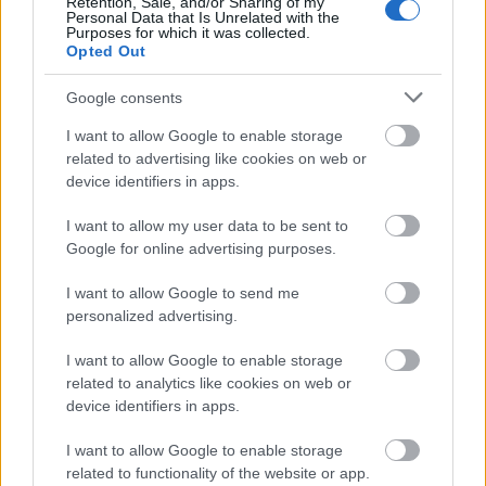
Retention, Sale, and/or Sharing of my
Personal Data that Is Unrelated with the
Purposes for which it was collected.
Opted Out
Google consents
Ez a film telis tele van zseniális színészekkel,
I want to allow Google to enable storage
megkapó alakításokkal. Arvin apját
related to advertising like cookies on web or
Bill
Skarsgård alakítja, aki nagyon hitelesen hozza a
device identifiers in apps.
sérült, PTSD-ben szenvedő egykori katonát, akit
végleg megtör szeretett felesége halála. Az alakítása
I want to allow my user data to be sent to
az első percektől kezdve letaglózó, feszültségkeltő. A
Google for online advertising purposes.
film első felében a még gyerek Arvint Michael Banks
Repeta alakítja, az édesanyján, Charlotte-ot pedig
I want to allow Google to send me
Haley Bennett. Van néhány emlékezetes jelenete
personalized advertising.
Harry Mellingnek is, akit a Harry Potter-széria
Dudley Dursley-jaként ismert meg a világ, de szépen
I want to allow Google to enable storage
lassan ügyes karakterszínésszé növi ki magát. Riley
related to analytics like cookies on web or
Keogh, Jason Clarke, Eliza Scanlen és Sebastian Stan
device identifiers in apps.
hozták a papírformát, de emlékezetesebb jelenetből
mindannyiuknak kijutott, mindenkinek volt
I want to allow Google to enable storage
lehetőséget megcsillogtatni a tudását. Rajtuk kívül
related to functionality of the website or app.