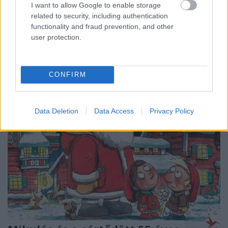
rá nem döbbennek a könyv főhősei, semmit sem
I want to allow Google to enable storage
képesek értékén becsülni. Egy kastély, családi titkok,
related to security, including authentication
szerelem, szenvedély - mindez kötelező egy
functionality and fraud prevention, and other
karácsonyi bekuckózós olvasáshoz, és ez a történet
user protection.
tudja ezt.
CONFIRM
Data Deletion
Data Access
Privacy Policy