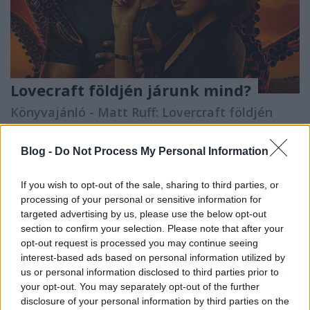
Lovecraft földjén járunk mind?
Könyvajánló - Matt Ruff: Lovercraft földjén
Arthur Arthurus
•
2020. november 27.
0
Blog -
Do Not Process My Personal Information
Szürreális utazás a kettéosztott Amerikán - némi
lovecrafti beütéssel.
If you wish to opt-out of the sale, sharing to third parties, or
processing of your personal or sensitive information for
targeted advertising by us, please use the below opt-out
section to confirm your selection. Please note that after your
opt-out request is processed you may continue seeing
interest-based ads based on personal information utilized by
us or personal information disclosed to third parties prior to
your opt-out. You may separately opt-out of the further
disclosure of your personal information by third parties on the