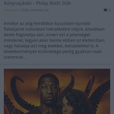
Könyvajánló - Philip Roth: Düh
Carbonari
•
2020. november 28.
0
Amikor az alig felnőttkor küszöbén tipródó
fiataljaink indulatait mérsékletre intjük, általában
kevés foganatja van, ismeri ezt a jelenséget
mindenki, legyen akár benne ebben az életkorban,
vagy haladja azt meg évekkel, évtizedekkel is. A
következmények különbsége pedig gyakran csak
szerencse…