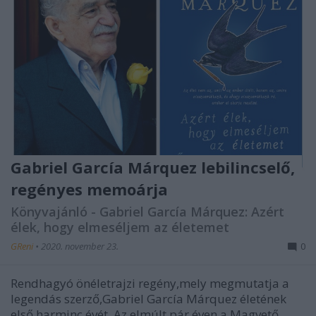
Gabriel García Márquez lebilincselő,
regényes memoárja
Könyvajánló - Gabriel García Márquez: Azért
élek, hogy elmeséljem az életemet
GReni
•
2020. november 23.
0
Rendhagyó önéletrajzi regény,mely megmutatja a
legendás szerző,Gabriel García Márquez életének
első harminc évét. Az elmúlt pár éven a Magvető