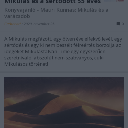
Mikulás és a sértődött 55 éves
Könyvajánló - Mauri Kunnas: Mikulás és a
varázsdob
Carbonari
•
2020. november 25.
0
A Mikulás megfázott, egy ötven éve elfekvő levél, egy
sértődés és egy ki nem beszélt félreértés borzolja az
idegeket Mikulásfalván - íme egy egyszerűen
szeretnivaló, abszolút nem szabványos, cuki
Mikulásos történet!