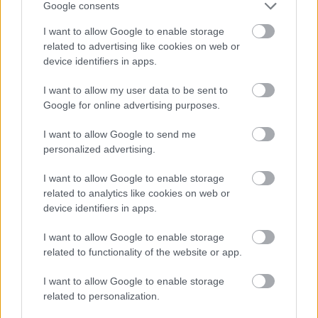
Google consents
I want to allow Google to enable storage
related to advertising like cookies on web or
device identifiers in apps.
I want to allow my user data to be sent to
Google for online advertising purposes.
I want to allow Google to send me
personalized advertising.
I want to allow Google to enable storage
related to analytics like cookies on web or
device identifiers in apps.
Karácsonyi parti
I want to allow Google to enable storage
Könyvajánló - Karen Swan: Karácsonyi parti
related to functionality of the website or app.
Carbonari
•
2020. november 25.
0
I want to allow Google to enable storage
related to personalization.
"Az elég ugyanolyan jó, mint a bőséges" - amíg erre