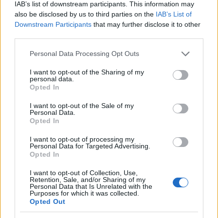
IAB’s list of downstream participants. This information may
also be disclosed by us to third parties on the
IAB’s List of
Downstream Participants
that may further disclose it to other
third parties.
Please note that this website/app uses one or more Google
Personal Data Processing Opt Outs
services and may gather and store information including but
not limited to your visit or usage behaviour. You may click to
I want to opt-out of the Sharing of my
personal data.
A múlt sötét árnya kopogtat...
grant or deny consent to Google and its third-party tags to
Opted In
use your data for below specified purposes in below Google
Könyvajánló - Anders Roslund: Kopp-kopp
consent section.
I want to opt-out of the Sale of my
GReni
•
2020. november 26.
0
Personal Data.
Opted In
"A Kopp-kopp a bosszú és az árulás velőtrázó
I want to opt-out of processing my
Personal Data for Targeted Advertising.
története – mindössze három nap eseményeit
Opted In
mondja el, amelyekbe az egész világ beleremeg." A
skandináv krimik tarolnak világszerte és a magyar
I want to opt-out of Collection, Use,
olvasók között is egyre népszerűbbek. Ezúttal a 21.
Retention, Sale, and/or Sharing of my
Personal Data that Is Unrelated with the
Század Kiadó rukkolt ki egy jó kis regénnyel,
Purposes for which it was collected.
méghozzá…
Opted Out