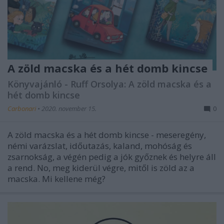
A zöld macska és a hét domb kincse
Könyvajánló - Ruff Orsolya: A zöld macska és a
hét domb kincse
Carbonari
•
2020. november 15.
0
A zöld macska és a hét domb kincse - meseregény,
némi varázslat, időutazás, kaland, mohóság és
zsarnokság, a végén pedig a jók győznek és helyre áll
a rend. No, meg kiderül végre, mitől is zöld az a
macska. Mi kellene még?