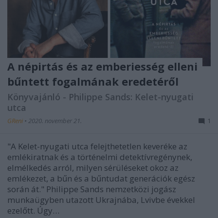
A népirtás és az emberiesség elleni
bűntett fogalmának eredetéről
Könyvajánló - Philippe Sands: Kelet-nyugati ​
utca
GReni
•
2020. november 21.
1
"A Kelet-nyugati utca felejthetetlen keveréke az
emlékiratnak és a történelmi detektívregénynek,
elmélkedés arról, milyen sérüléseket okoz az
emlékezet, a bűn és a bűntudat generációk egész
során át." Philippe Sands nemzetközi jogász
munkaügyben utazott Ukrajnába, Lvivbe évekkel
ezelőtt. Úgy…