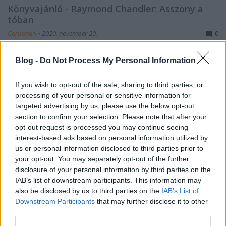
Könyvajánló - Raymond Chandler: Asszony a
tóban
Carbonari
•
2020. november 20.
0
Időtlen klasszikus krimi a noir hajnalából. A
Blog -
Do Not Process My Personal Information
történetben két feleség tűnik el, az egyiknek szegény
ember a férje, a másiké gazdag. Az egyik nő talán
If you wish to opt-out of the sale, sharing to third parties, or
Mexikóba utazott, hogy elváljon, majd hozzámenjen
processing of your personal or sensitive information for
egy dzsigolóhoz, a másik nőt talán megölték.
targeted advertising by us, please use the below opt-out
Marlowe abban sem biztos, izgatja-e egyáltalán,
section to confirm your selection. Please note that after your
mi…
opt-out request is processed you may continue seeing
interest-based ads based on personal information utilized by
us or personal information disclosed to third parties prior to
your opt-out. You may separately opt-out of the further
disclosure of your personal information by third parties on the
IAB’s list of downstream participants. This information may
also be disclosed by us to third parties on the
IAB’s List of
Downstream Participants
that may further disclose it to other
third parties.