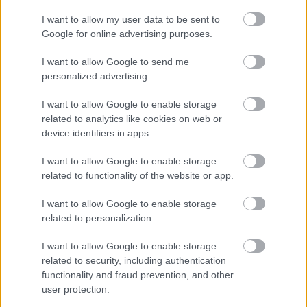
I want to allow my user data to be sent to
Google for online advertising purposes.
I want to allow Google to send me
personalized advertising.
I want to allow Google to enable storage
related to analytics like cookies on web or
device identifiers in apps.
I want to allow Google to enable storage
Hannibal ébredése: a gonosz
related to functionality of the website or app.
születése
I want to allow Google to enable storage
Könyvajánló - Thomas Harris: Hannibal
related to personalization.
ébredése
GReni
•
2020. november 18.
0
I want to allow Google to enable storage
related to security, including authentication
functionality and fraud prevention, and other
Hannibal Lector a világ legveszélyesebb
user protection.
szörnyetege.De vajon ilyennek született