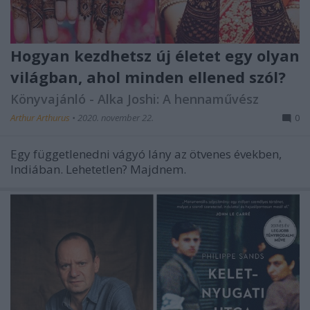
Hogyan kezdhetsz új életet egy olyan
világban, ahol minden ellened szól?
Könyvajánló - Alka Joshi: A hennaművész
Arthur Arthurus
•
2020. november 22.
0
Egy függetlenedni vágyó lány az ötvenes években,
Indiában. Lehetetlen? Majdnem.