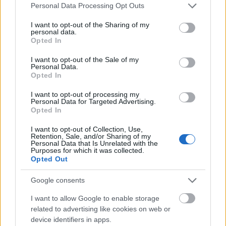
Please note that this website/app uses one or more Google
Personal Data Processing Opt Outs
services and may gather and store information including but
not limited to your visit or usage behaviour. You may click to
I want to opt-out of the Sharing of my
personal data.
grant or deny consent to Google and its third-party tags to
Opted In
use your data for below specified purposes in below Google
consent section.
I want to opt-out of the Sale of my
Personal Data.
Opted In
Ókori hősök
Könyvajánló - Kertész István: Ókori hősök
I want to opt-out of processing my
Personal Data for Targeted Advertising.
Arthur Arthurus
•
2020. november 19.
0
Opted In
I want to opt-out of Collection, Use,
14 ókori hős és hadvezér életét ismerjük meg,
Retention, Sale, and/or Sharing of my
Personal Data that Is Unrelated with the
olyanokét, akiknek taktikai érzéke és a haditechnikai
Purposes for which it was collected.
ismerete még századokkal később is tudott újat
Opted Out
mutatni.
Google consents
I want to allow Google to enable storage
related to advertising like cookies on web or
device identifiers in apps.