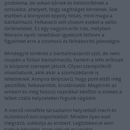
probléma, de sokan tűrnek és beletörődnek a
sorsukba, ahelyett, hogy segítséget kérnének. Sok
esetben a környezet éppoly hibás, mint maga a
bántalmazó. Felkavaró volt olvasni ezeket a valós
történeteket. Ez egy nagyon erős írás, melyben
Maraini nyolc novellával igyekszik felhívni a
figyelmet erre a szomorú és felháborító jelenségre.
Mindegyik történet a bántalmazásról szól, de nem
csupán a fizikai bántalmazás, hanem a lelki erőszak
is központi szerepet játszik. Olyan szereplőkről
olvashatunk, akik akár a szomszédaink is
lehetnének. Annyira tényszerű, hogy pont ettől még
ijesztőbb, felkavaróbb, brutálisabb. Megérinti az
embert és még hosszú napokkal később is ezeken a
lelket citáló helyzeteken fogunk rágódni.
A szerző mindféle társadalmi helyzetből merít és
különböző korcsoportokból. Minden ilyen eset
megrázó, sokkolja az embert. Legtöbben el sem
tudjuk képzelni, hogy velünk ez valaha