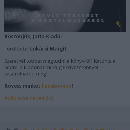
Köszönjük, Jaffa Kiadó!
Fordította:
Lukácsi Margit
Szeretnél többet megtudni a könyvről? Kattints a
képre, a kiadónál mindig kedvezménnyel
vásárolhatod meg!
Kövess minket
Facebookon
!
Apád előtt ne vetkőzz!
Címkék:
könyv
novella
erőszak
könyvajánló
bántalmazás