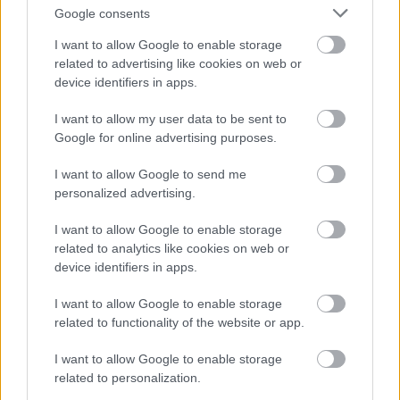
mernek segítséget kérni.
Google consents
Ahhoz, hogy ezek a bántalmazott emberek
I want to allow Google to enable storage
megpróbáljanak kitörni és helyrebillenteni az
related to advertising like cookies on web or
életüket az is kellene, hogy a környezet is másként
device identifiers in apps.
álljon hozzá. Sajnos az áldozathibáztatás aranykorát
I want to allow my user data to be sent to
éljük. Ezen is fontos lenne változtatni. Sokan azért
Google for online advertising purposes.
ragadnak egy kizsákmányoló kapcsolatban vagy
azért nem szólnak, hogy megerőszakolták őket, mert
I want to allow Google to send me
nemcsak a bántalmazótól félnek, hanem a
personalized advertising.
közvéleménytől. A legtöbb esetben durva támadás a
válasz, ahelyett, hogy megértést és segítséget
I want to allow Google to enable storage
kapnának.
related to analytics like cookies on web or
device identifiers in apps.
Remélem sok emberhez eljut a kötet, mert érdemes
szembesülni a sötét, fájdalmas valósággal. Dacia
I want to allow Google to enable storage
Maraini elénk tárja a tényeket, de az olvasóra
related to functionality of the website or app.
hagyja, hogy milyen konklúziókat von le belőle.
I want to allow Google to enable storage
related to personalization.