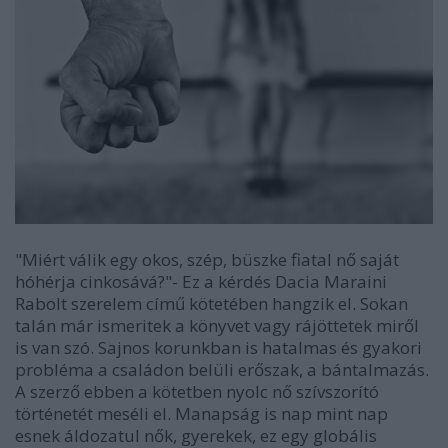
"Miért válik egy okos, szép, büszke fiatal nő saját
hóhérja cinkosává?"- Ez a kérdés Dacia Maraini
Rabolt szerelem című kötetében hangzik el. Sokan
talán már ismeritek a könyvet vagy rájöttetek miről
is van szó. Sajnos korunkban is hatalmas és gyakori
probléma a családon belüli erőszak, a bántalmazás.
A szerző ebben a kötetben nyolc nő szívszorító
történetét meséli el. Manapság is nap mint nap
esnek áldozatul nők, gyerekek, ez egy globális