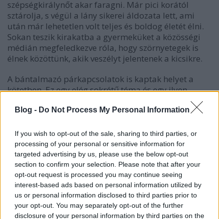
szépségkirálynőt akar faragni. Már pici korától
sztárolja, s végül a lány sikerei áldozata lett, ami
után már lehetetlen volt teljes és boldog életét élni.
Sokan teszik kirakatba a gyermeküket a közösségi
médián megfeledkezve róla, hogy szörnyetegek is
élnek közöttünk, akik veszélyt jelentenek a kicsikre.
A bántalmazó párkapcsolatok is kaptak helyet a
kötetben. Ez egy elég sokrétű téma és egy ilyen
élethelyzetben bonyolult érzelmi viszonyok állnak
fenn. Az ilyen férfiak birtokolni akarnak, a
Blog -
Do Not Process My Personal Information
szenvedélyt összetévesztik az uralkodási, birtoklási
vággyal.
Ami tetszett ebben a könyvben, ami erőt
If you wish to opt-out of the sale, sharing to third parties, or
adhat másoknak, hogy a kötetben szereplő nők
processing of your personal or sensitive information for
közül sokan erősek és bár megtörték őket, ők
targeted advertising by us, please use the below opt-out
küzdenek. Néha ugyan elbuknak, de akkor sem
section to confirm your selection. Please note that after your
adják fel. De amitől igazán valóságossá válik, hogy
opt-out request is processed you may continue seeing
ez nem mindenkinek sikerül. Van, amikor más késő,
interest-based ads based on personal information utilized by
us or personal information disclosed to third parties prior to
amikor már nincs menekvés. Egyetlen ember sem
your opt-out. You may separately opt-out of the further
érdemli meg, hogy ilyen helyzetbe kényszerítsék.
disclosure of your personal information by third parties on the