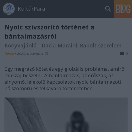
KultúrPara
Nyolc szívszorító történet a
bántalmazásról
Könyvajánló - Dacia Maraini: Rabolt szerelem
GReni
•
2020. december 01.
0
Egy megrázó kötet és egy globális probléma, amiről
muszáj beszélni. A bántalmazás, az erőszak, az
elnyomó, lélekölő kapcsolatok nyolc bántalmazott
nő szomorú és felkavaró történetében.