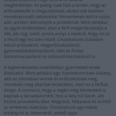
megtörténhet. Az pedig csak hab a tortán, hogy az
erőszaktevők is megszólalnak, akiket sok esetben
mondvacsinált indokokkal felmentenek tettük súlya
alól, amikor lekicsinylik a problémát. Mint például
az egyik történetben, ahol a férfi megerőszakolja a
nőt, aki rúg, üvölt, amire annyi a reakció, hogy mi ez
a hiszti egy kis szex miatt. Olvashatunk családon
belüli erőszakról, megerőszakolásról,
gyermekbántalmazásról, lelki és fizikai
bántalmazásokról és áldozathibáztatásról is.
A legkeményebb novellákban gyermekek esnek
áldozatul. Mint például egy tizenhárom éves kislány,
akit az iskolában vernek és erőszakolnak meg,
mondván meg akarták leckéztetni, mert ez a férfiak
dolga. A szomorú, hogy a végén még felmentést is
kapnak a társadalomtól, hisz a lány túl kacér, aki
biztos provokálta őket. Megrázó, felkavaró és dühítő
az emberek reakciója. Olvashatunk egy másik
kislányról is, Velencéről, akiből apja