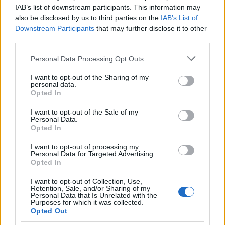
IAB’s list of downstream participants. This information may
A nők kiszolgáltatottsága nem csupán mai jelenség
also be disclosed by us to third parties on the
IAB’s List of
és sokan még mindig azt hiszik, hogy erőszakos
Downstream Participants
that may further disclose it to other
bántalmazók csak alkoholisták vagy alacsony
third parties.
társadalmi rétegben élők lehetnek. Sajnos nem. Sok
esetben intelligens, kedves emberekről derül ki, hogy
Please note that this website/app uses one or more Google
Personal Data Processing Opt Outs
terrorban tartják a feleségüket, barátnőjüket,
services and may gather and store information including but
gyermeküket.
not limited to your visit or usage behaviour. You may click to
I want to opt-out of the Sharing of my
personal data.
grant or deny consent to Google and its third-party tags to
Opted In
A Jaffa Kiadó egy olyan kötetet hozott el az
use your data for below specified purposes in below Google
olvasóknak, amit kötelező olvasmánnyá lehetne
consent section.
I want to opt-out of the Sale of my
tenni. Minden embert szembesíteni kellene vele,
Personal Data.
Opted In
hogy sajnos ilyen van, méghozzá túl gyakran. Ma
Magyarországon is havonta több nő esik áldozatul.
I want to opt-out of processing my
Ez a kötet talán képes lehet erőt adni azoknak a
Personal Data for Targeted Advertising.
bántalmazott nőknek, akik nem mernek vagy úgy
Opted In
érzik nem tudnak lépni. Egyetlen problémám a
I want to opt-out of Collection, Use,
kötettel, hogy a nyolc nő mellé kellett volna legalább
Retention, Sale, and/or Sharing of my
egy férfi áldozat is. Mert bár kevesebb esetben
Personal Data that Is Unrelated with the
Purposes for which it was collected.
fordul elő, hogy a bántalmazott férfi, sajnos az is
Opted Out
megtörténik, ráadásul ők sokszor még kevésbé