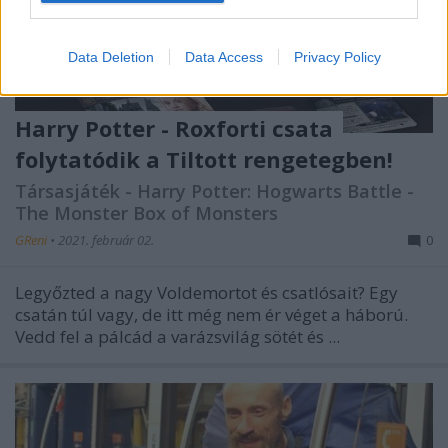
Data Deletion
Data Access
Privacy Policy
Harry Potter - Roxforti csata
folytatódik a Tiltott rengetegben!
Társasjáték - Harry Potter: Hogwarts Battle -
The Monster Box of Monsters
GReni
•
2021. február 02.
0
Legyőzted a nagy Voldemortot és csatlósait? Egy
csatán túl vagy, de itt még nem ér véget a háború.
Vedd fel a pálcád a varázsvilág sötét és ...