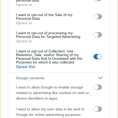
A Pendle-dombi boszorkányok
personal data.
grant or deny consent to Google and its third-party tags to
Opted In
use your data for below specified purposes in below Google
Könyvajánló - Stacey Halls: Familiárisok
consent section.
I want to opt-out of the Sale of my
Carbonari
•
2021. február 04.
1
Personal Data.
Opted In
A KULT Könyvek sorozatban újabb gyöngyszem
I want to opt-out of processing my
jelent a 21. Század Kiadó gondozásában, Stacey
Personal Data for Targeted Advertising.
Halls Familiárisok című regénye. A nagyszerű ...
Opted In
I want to opt-out of Collection, Use,
Retention, Sale, and/or Sharing of my
Personal Data that Is Unrelated with the
Purposes for which it was collected.
Opted Out
Google consents
I want to allow Google to enable storage
related to advertising like cookies on web or
device identifiers in apps.
I want to allow my user data to be sent to
Google for online advertising purposes.