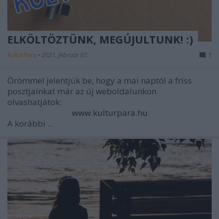
ELKÖLTÖZTÜNK, MEGÚJULTUNK! :)
KultúrPara
•
2021. február 07.
1
Örömmel jelentjük be, hogy a mai naptól a friss
posztjainkat már az új weboldalunkon
olvashatjátok:
www.kulturpara.hu
A korábbi ...