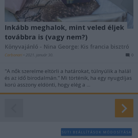
Inkább meghalok, mint veled éljek
továbbra is (vagy nem?)
Könyvajánló - Nina George: Kis francia bisztró
Carbonari
•
2021. január 30.
0
"A nők szerelme eltörli a határokat, túlnyúlik a halál
és az idő birodalmán." Mi történik, ha egy nyugdíjas
korú asszony eldönti, hogy elég a ...
SÜTI BEÁLLÍTÁSOK MÓDOSÍTÁSA