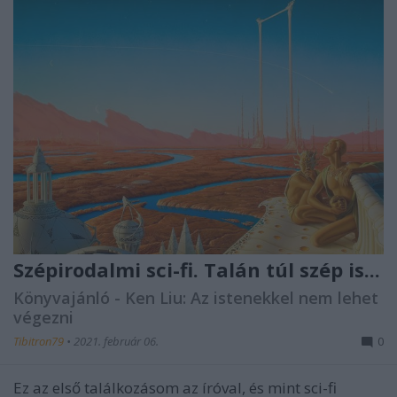
Szépirodalmi sci-fi. Talán túl szép is...
Könyvajánló - Ken Liu: Az istenekkel nem lehet
végezni
Tibitron79
•
2021. február 06.
0
Ez az első találkozásom az íróval, és mint sci-fi