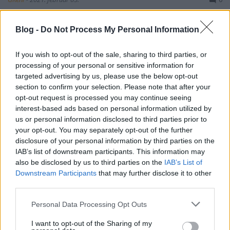
"
Galaxis szerte ezerháromszáz kapu nyílt a
Blog -
Do Not Process My Personal Information
különböző naprendszerekbe. Ám miközben az
emberiség egy idegen civilizáció romjain építgeti ...
If you wish to opt-out of the sale, sharing to third parties, or
processing of your personal or sensitive information for
targeted advertising by us, please use the below opt-out
section to confirm your selection. Please note that after your
opt-out request is processed you may continue seeing
interest-based ads based on personal information utilized by
us or personal information disclosed to third parties prior to
your opt-out. You may separately opt-out of the further
disclosure of your personal information by third parties on the
IAB’s list of downstream participants. This information may
also be disclosed by us to third parties on the
IAB’s List of
Downstream Participants
that may further disclose it to other
third parties.
Please note that this website/app uses one or more Google
Personal Data Processing Opt Outs
services and may gather and store information including but
not limited to your visit or usage behaviour. You may click to
I want to opt-out of the Sharing of my