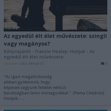
Az egyedül élt élet művészete: szingli
vagy magányos?
Könyvajánló - Francie Healey: Honjuk - Az
egyedül élt élet művészete
Carbonari
•
2021. február 07.
0
"Az igazi magabiztosság
abban gyökerezik, hogy
képesek vagyunk feltétel nélküli
barátságban lenni önmagunkkal." (Pema Chödrön)
Honjok - ...