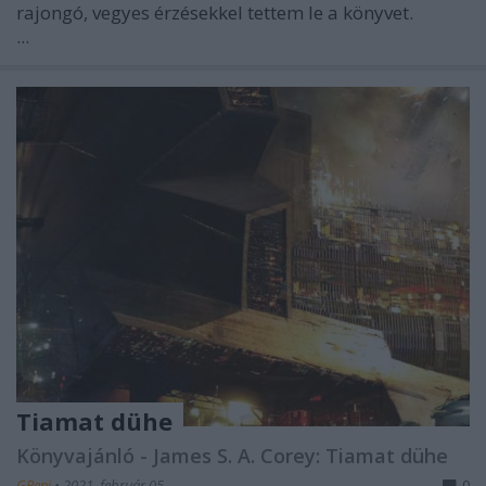
rajongó, vegyes érzésekkel tettem le a könyvet.
...
Tiamat dühe
Könyvajánló - James S. A. Corey: Tiamat dühe
GReni
•
2021. február 05.
0