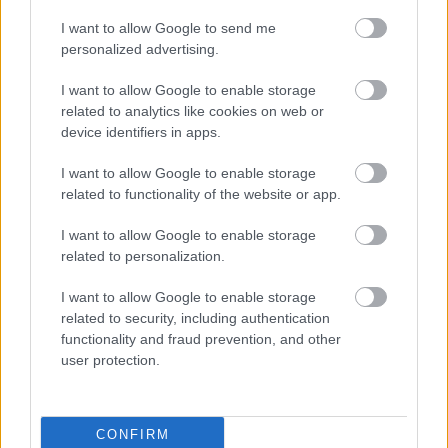
I want to allow Google to send me
personalized advertising.
Ilyen az igazi élet?
I want to allow Google to enable storage
Könyvajánló - Adeline Dieudonné: Az igazi élet
related to analytics like cookies on web or
Arthur Arthurus
•
2021. február 03.
0
device identifiers in apps.
I want to allow Google to enable storage
Kőkemény regény a családon belüli erőszak
related to functionality of the website or app.
legnagyobb áldozatairól: a gyerekekről.
...
I want to allow Google to enable storage
related to personalization.
I want to allow Google to enable storage
related to security, including authentication
functionality and fraud prevention, and other
user protection.
CONFIRM