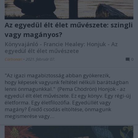
Az egyedül élt élet művészete: szingli
vagy magányos?
Könyvajánló - Francie Healey: Honjuk - Az
egyedül élt élet művészete
Carbonari
•
2021. február 07.
0
"Az igazi magabiztosság abban gyökerezik,
hogy képesek vagyunk feltétel nélküli barátságban
lenni önmagunkkal." (Pema Chödrön) Honjok - az
egyedül élt élet művészete. Ez egy könyv. Egy régi-új
életforma. Egy életfilozófia. Egyedüllét vagy
magány? Énidő csodás eltöltése, önmagunk
megismerése vagy…