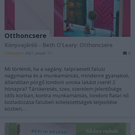
Otthoncsere
Könyvajánló - Beth O'Leary: Otthoncsere
Carbonari
•
2021. január 17.
0
Mi történik, ha a vagány, talpraesett falusi
nagymama és a munkamániás, mindenre gyanakvó,
állandóan pörgő londoni unoka lakást cserél 2
hónapra? Társkeresés, szex, szerelem jelentősége
idős korban, kontra munkamániás, londoni fiatal nő
botladozása falubeli kötelezettségek teljesítése
közben,…