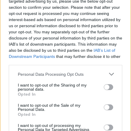
targeted advertising by us, please use the below opt-out
section to confirm your selection. Please note that after your
opt-out request is processed you may continue seeing
interest-based ads based on personal information utilized by
us or personal information disclosed to third parties prior to
your opt-out. You may separately opt-out of the further
disclosure of your personal information by third parties on the
IAB’s list of downstream participants. This information may
also be disclosed by us to third parties on the
IAB’s List of
Downstream Participants
that may further disclose it to other
third parties.
Please note that this website/app uses one or more Google
Personal Data Processing Opt Outs
services and may gather and store information including but
not limited to your visit or usage behaviour. You may click to
I want to opt-out of the Sharing of my
Mesék a szabadulásról: mit kívánsz
personal data.
grant or deny consent to Google and its third-party tags to
Opted In
tulajdonképpen?
use your data for below specified purposes in below Google
consent section.
Könyvajánló - Csóka Judit: Mesék a
I want to opt-out of the Sale of my
Personal Data.
szabadulásról
Opted In
Carbonari
•
2021. január 22.
0
I want to opt-out of processing my
Personal Data for Targeted Advertising.