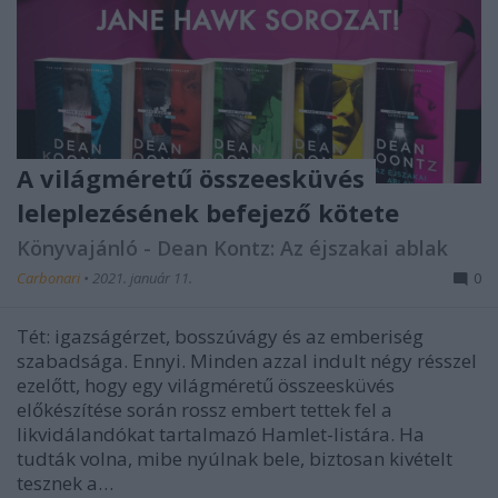
A világméretű összeesküvés
leleplezésének befejező kötete
Könyvajánló - Dean Kontz: Az éjszakai ablak
Carbonari
•
2021. január 11.
0
Tét: igazságérzet, bosszúvágy és az emberiség
szabadsága. Ennyi. Minden azzal indult négy résszel
ezelőtt, hogy egy világméretű összeesküvés
előkészítése során rossz embert tettek fel a
likvidálandókat tartalmazó Hamlet-listára. Ha
tudták volna, mibe nyúlnak bele, biztosan kivételt
tesznek a…