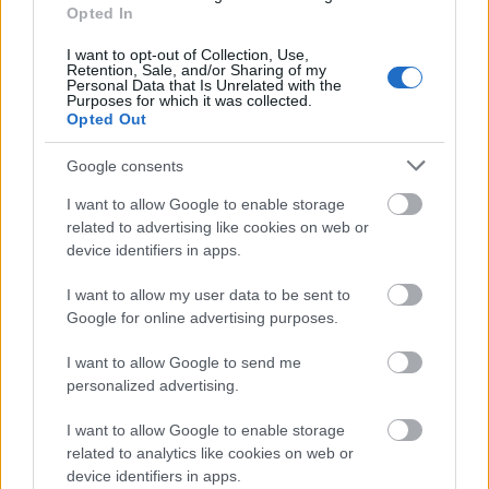
Szorongás, félelem, titok, abúzus, gyávaság,
Opted In
ostobaság, elnyomás alóli szabadulás - mesékkel.
I want to opt-out of Collection, Use,
Olyan hihetetlennek tűnik, nem? Pedig nem.
Retention, Sale, and/or Sharing of my
Personal Data that Is Unrelated with the
Purposes for which it was collected.
Opted Out
Google consents
I want to allow Google to enable storage
related to advertising like cookies on web or
device identifiers in apps.
I want to allow my user data to be sent to
Google for online advertising purposes.
I want to allow Google to send me
personalized advertising.
I want to allow Google to enable storage
A saját útnak ára van
related to analytics like cookies on web or
device identifiers in apps.
Könyvajánló - Marilynne Robinson: Háztartás