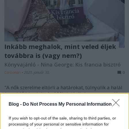
Inkább meghalok, mint veled éljek
továbbra is (vagy nem?)
Könyvajánló - Nina George: Kis francia bisztró
Carbonari
•
2021. január 30.
0
"A nők szerelme eltörli a határokat, túlnyúlik a halál
és az idő birodalmán." Mi történik, ha egy nyugdíjas
korú asszony eldönti, hogy elég a négy évtizedes
Blog -
Do Not Process My Personal Information
szeretetlenségből, és inkább meghal, mintsem így
éljen tovább a férjével?
If you wish to opt-out of the sale, sharing to third parties, or
processing of your personal or sensitive information for