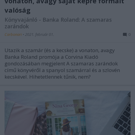
vonaton, avagy saját képre formált
valóság
Könyvajánló - Banka Roland: A szamaras
zarándok
Carbonari
•
2021. február 01.
0
Utazik a szamár (és a kecske) a vonaton, avagy
Banka Roland promója a Corvina Kiadó
gondozásában megjelent A szamaras zarándok
című könyvéről a spanyol szamárral és a szlovén
kecskével. Hihetetlennek tűnik, nem?