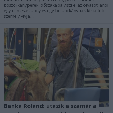
boszorkányperek időszakába viszi el az olvasót, ahol
egy nemesasszony és egy boszorkánynak kikiáltott
személy vívja…
Banka Roland: utazik a szamár a