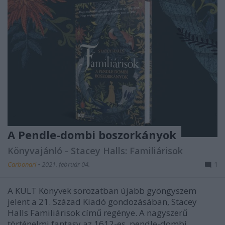
A Pendle-dombi boszorkányok
Könyvajánló - Stacey Halls: Familiárisok
Carbonari
•
2021. február 04.
1
A KULT Könyvek sorozatban újabb gyöngyszem
jelent a 21. Század Kiadó gondozásában, Stacey
Halls Familiárisok című regénye. A nagyszerű
történelmi fantasy az 1612-es, pendle-dombi