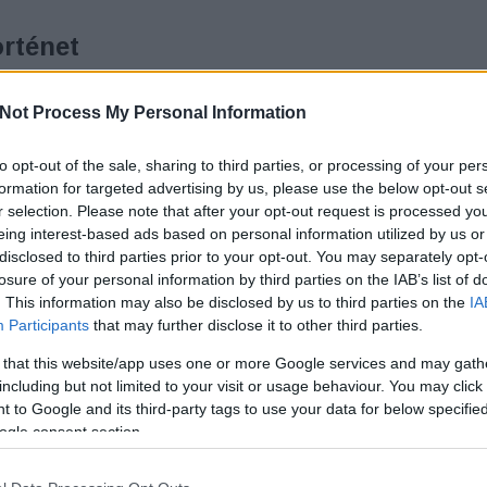
örténet
K
Not Process My Personal Information
 Életemnél ​is jobban - 115 újabb szerelmes
to opt-out of the sale, sharing to third parties, or processing of your per
T
s levél és történet olyan ismert emberek tollából,
formation for targeted advertising by us, please use the below opt-out s
et királyné, Liszt Ferenc és Kossuth Lajos. Számos
r selection. Please note that after your opt-out request is processed y
zelem egy igényesen összeállított, szórakoztató
eing interest-based ads based on personal information utilized by us or
erelemnek sokféle arca van... Nyáry
disclosed to third parties prior to your opt-out. You may separately opt-
történész már több…
losure of your personal information by third parties on the IAB’s list of
. This information may also be disclosed by us to third parties on the
IA
Participants
that may further disclose it to other third parties.
 that this website/app uses one or more Google services and may gath
including but not limited to your visit or usage behaviour. You may click 
TOVÁBB
 to Google and its third-party tags to use your data for below specifi
ogle consent section.
Szólj hozzá!
Tetszik