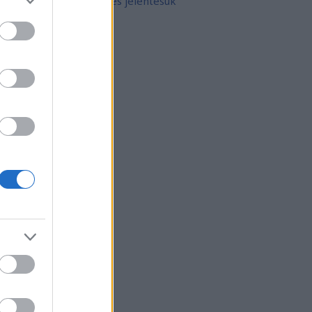
10 népszerű tetoválás és jelentésük
rchívum
21 február
(
8
)
21 január
(
31
)
20 december
(
41
)
20 november
(
32
)
20 október
(
35
)
20 szeptember
(
30
)
20 augusztus
(
31
)
20 július
(
31
)
20 június
(
29
)
20 május
(
31
)
20 április
(
30
)
vább
...
gyéb
lépés
gisztráció
zerzők
eni
(
profil
)