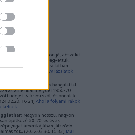
thur Arthurus
(
profil
)
ltúrPara
(
profil
)
rbonari
(
profil
)
bitron79
(
profil
)
zzy1
(
profil
)
uka
(
profil
)
iss topikok
nki030:
A játék az nagyon jó, abszolút
m bántuk meg, hogy megvettük.
szont a leírásoddal kapcsolatban...
024.12.10. 16:38
)
Sötét varázslatok
védése - Párbajszakkör
ggfather:
Nagyon erős hangulattal
zza az amerikai mélydél 1950-70
zötti idejét. A krimi szál, és annak k...
024.02.20. 16:24
)
Ahol a folyami rákok
ekelnek
ggfather:
Nagyon hosszú, nagyon
ssan építkező 50-70-es évek
zépnyugat amerikájában játszódó
galmas tör...
(
2022.03.30. 15:33
)
Már