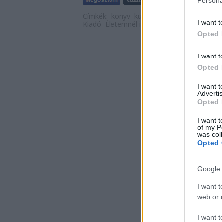
Persona
Címkék:
könyv
kultúra
szerelem
levelek
I want t
Kiadó
Életemnél ​is jobban
115 újabb szere
Opted 
I want t
Opted 
I want 
Advertis
Opted 
I want t
of my P
was col
Opted 
Google 
I want t
web or d
I want t