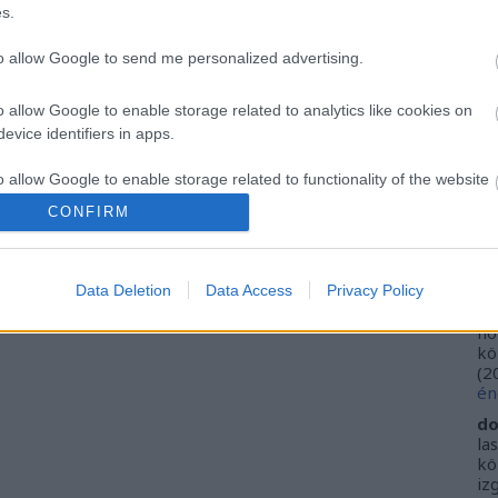
s.
Ar
Ku
Ca
to allow Google to send me personalized advertising.
Ti
Li
o allow Google to enable storage related to analytics like cookies on
He
evice identifiers in apps.
Fr
o allow Google to enable storage related to functionality of the website
se
CONFIRM
ne
Vi
o allow Google to enable storage related to personalization.
(
2
ki
Data Deletion
Data Access
Privacy Policy
o allow Google to enable storage related to security, including
do
cation functionality and fraud prevention, and other user protection.
ho
kö
(
2
én
do
la
kö
iz