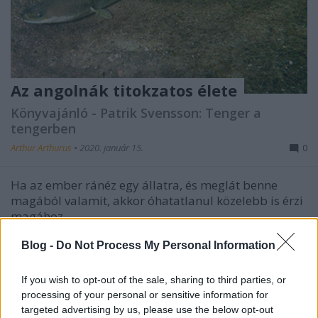
Az angolnák titokzatos élete
Könyvajánló - Patrik Svensson: Tenger a
tengerben
Arthur Arthurus
•
2020. január 15.
0
Ha az ember ránéz egy állatra, és meglát benne
magából valamit, akkor óhatatlanul közelebb is érzi
magához.
Blog -
Do Not Process My Personal Information
If you wish to opt-out of the sale, sharing to third parties, or
processing of your personal or sensitive information for
targeted advertising by us, please use the below opt-out