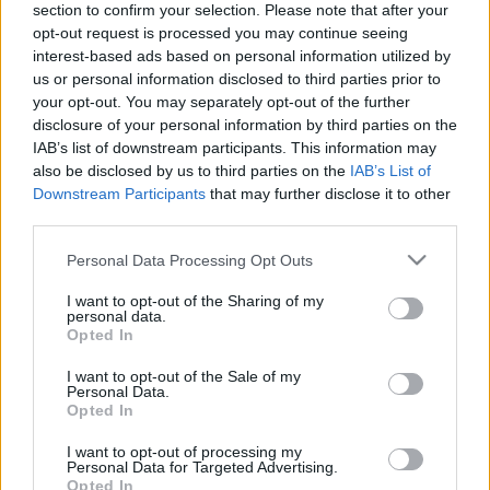
section to confirm your selection. Please note that after your
opt-out request is processed you may continue seeing
interest-based ads based on personal information utilized by
us or personal information disclosed to third parties prior to
your opt-out. You may separately opt-out of the further
disclosure of your personal information by third parties on the
IAB’s list of downstream participants. This information may
also be disclosed by us to third parties on the
IAB’s List of
Downstream Participants
that may further disclose it to other
Az Óceánok Világnapja és két
third parties.
szörfös, aki mindent megtesz, hogy
Please note that this website/app uses one or more Google
Personal Data Processing Opt Outs
mentse az óceánok élővilágát
services and may gather and store information including but
not limited to your visit or usage behaviour. You may click to
I want to opt-out of the Sharing of my
GReni
•
2018. június 08.
1
personal data.
grant or deny consent to Google and its third-party tags to
Opted In
use your data for below specified purposes in below Google
consent section.
1992-ben Rio de Janeiro adott otthon a Környezet és
I want to opt-out of the Sale of my
Personal Data.
Fejlődés ENSZ Konferenciának (UN Conference on
Opted In
Environment and Development), ahol számos fontos
dolog megvitatása mellett a résztvevő 172 tagállam
I want to opt-out of processing my
úgy döntött, hogy a továbbiakban június 8-át
Personal Data for Targeted Advertising.
Opted In