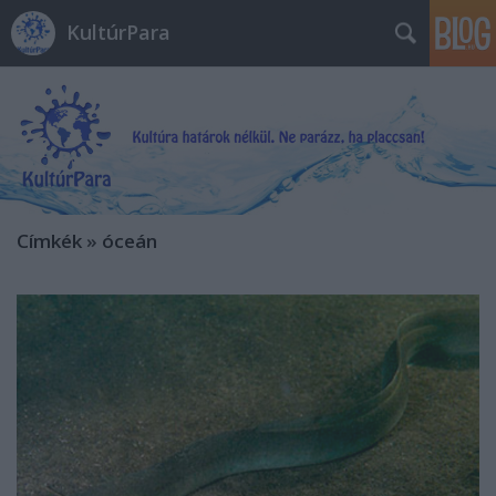
KultúrPara
Címkék
»
óceán