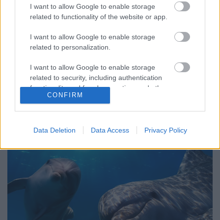
GReni
•
2017. december 14.
1
I want to allow Google to enable storage
related to functionality of the website or app.
Számos kép és videó terjed az interneten az Alaszkai-
I want to allow Google to enable storage
öbölben látható különleges jelenségről olyan
related to personalization.
felkiáltásokkal, hogy "ahol két óceán találkozik,
mégsem keveredik". Gyönyörű a látvány és
I want to allow Google to enable storage
hangzatos a cím, de nem sok köze van a valósághoz.
related to security, including authentication
Akkor mégis mi okozza ezt a páratlan jelenséget?
functionality and fraud prevention, and other
CONFIRM
user protection.
Data Deletion
Data Access
Privacy Policy