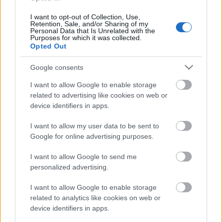
kinevezik az Óceánok Világnapjának.…
I want to opt-out of Collection, Use,
Retention, Sale, and/or Sharing of my
Personal Data that Is Unrelated with the
Purposes for which it was collected.
Opted Out
Google consents
I want to allow Google to enable storage
related to advertising like cookies on web or
device identifiers in apps.
I want to allow my user data to be sent to
Google for online advertising purposes.
I want to allow Google to send me
personalized advertising.
Alaszkai-öböl, ahol két óceán
I want to allow Google to enable storage
találkozik, de nem keverednek össze.
related to analytics like cookies on web or
Igaz vagy hamis?
device identifiers in apps.