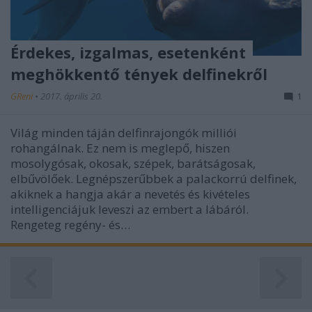
Érdekes, izgalmas, esetenként
meghökkentő tények delfinekről
GReni
•
2017. április 20.
1
Világ minden táján delfinrajongók milliói
rohangálnak. Ez nem is meglepő, hiszen
mosolygósak, okosak, szépek, barátságosak,
elbűvölőek. Legnépszerűbbek a palackorrú delfinek,
akiknek a hangja akár a nevetés és kivételes
intelligenciájuk leveszi az embert a lábáról.
Rengeteg regény- és…