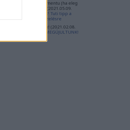
ppert, valoszinuleg eletmentu (ha eleg
orsak leszunk). Torte...
(
2021.05.09.
:46
)
Megesz a tyúktetű? Tuti tipp a
llékhatások nélküli kezelésre
gabursch:
Isten veletek!
(
2021.02.08.
:18
)
ELKÖLTÖZTÜNK, MEGÚJULTUNK!