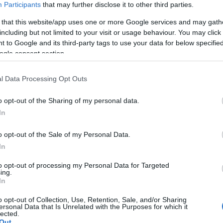
Participants
that may further disclose it to other third parties.
világűr
bolygók
2017
A rejtélyes világűr
 that this website/app uses one or more Google services and may gath
A
including but not limited to your visit or usage behaviour. You may click 
20
 to Google and its third-party tags to use your data for below specifi
20
us
ogle consent section.
20
20
20
l Data Processing Opt Outs
20
ég ide vagy oda, nem sokan vannak, akiket nem fog el
20
dőn egy csillagfényes éjszakán az égre pillantanak.
20
o opt-out of the Sharing of my personal data.
20
lákoló fény a természet nukleáris kohóiból ered, s
In
20
 egy-egy nap, éppolyan, mint a mienk, mindez…
20
o opt-out of the Sale of my Personal Data.
To
In
E
to opt-out of processing my Personal Data for Targeted
ing.
In
S
TOVÁBB
o opt-out of Collection, Use, Retention, Sale, and/or Sharing
GR
ersonal Data that Is Unrelated with the Purposes for which it
Ar
lected.
Ku
Out