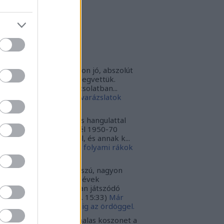
rbonari
(
profil
)
bitron79
(
profil
)
zzy1
(
profil
)
uka
(
profil
)
iss topikok
nki030:
A játék az nagyon jó, abszolút
m bántuk meg, hogy megvettük.
szont a leírásoddal kapcsolatban...
024.12.10. 16:38
)
Sötét varázslatok
védése - Párbajszakkör
ggfather:
Nagyon erős hangulattal
zza az amerikai mélydél 1950-70
zötti idejét. A krimi szál, és annak k...
024.02.20. 16:24
)
Ahol a folyami rákok
ekelnek
ggfather:
Nagyon hosszú, nagyon
ssan építkező 50-70-es évek
zépnyugat amerikájában játszódó
galmas tör...
(
2022.03.30. 15:33
)
Már
gint az ördöggel. Mindig az ördöggel.
ncsa:
Carbonari szia, halas koszonet a