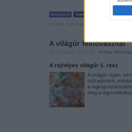
authenti
Címkék:
tudomány
érdekesség
világűr
2
A világűr festővásznai
2017. január 22. 00:03
-
Arthur Arthuru
A rejtélyes világűr 1. rész
A világűr olyan, min
csillagködök, máské
a legkáprázatosabba
meg a legcsodálatos