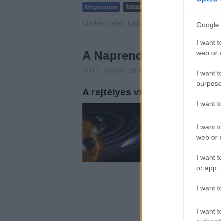
Címkék:
élet
tudomány
gondolatok
érde
Google 
I want t
web or d
A Naprendszer furcsasá
2017. január 29. 00:04
-
Arthur Arthuru
I want t
purpose
A rejtélyes világűr 2. rész
I want 
Első ránézésre, ami
Univerzum törvényei
elméletekkel, amely
I want t
mintha a legprecíze
web or d
kölcsönhatásait lát
I want t
or app.
I want t
I want t