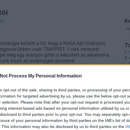
tói
us
K
szhangot keltett a hír, hogy a NASA hét földszerű
T
az egyszerűbben csak TRAPPIST-1-nek nevezett
le még egy aranyos gifet is készített az alkalomra.
ünk kicsit az exobolygók körmére!
Not Process My Personal Information
to opt-out of the sale, sharing to third parties, or processing of your per
formation for targeted advertising by us, please use the below opt-out s
TOVÁBB
r selection. Please note that after your opt-out request is processed y
eing interest-based ads based on personal information utilized by us or
disclosed to third parties prior to your opt-out. You may separately opt-
losure of your personal information by third parties on the IAB’s list of
5
komment
Tetszik
0
. This information may also be disclosed by us to third parties on the
IA