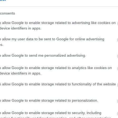
Ca
3
komment
Tetszik
0
Ti
Li
kesség
világűr
csillag
2017
A rejtélyes világűr
consents
He
o allow Google to enable storage related to advertising like cookies on
evice identifiers in apps.
gai
Fr
se
s
o allow my user data to be sent to Google for online advertising
ne
s.
Vi
(
2
to allow Google to send me personalized advertising.
ki
kor a laikus érdeklődő épp csak ismerkedni kezd az
vel, az ismeretekkel, amiket már tudunk, az
do
ek még igazolásra vagy cáfolatra várnak, úgy tűnhet,
ho
o allow Google to enable storage related to analytics like cookies on
kö
bben megalkotott gép apró alkatrészeit és
evice identifiers in apps.
(
2
nánk. Pedig…
én
o allow Google to enable storage related to functionality of the website
do
la
kö
o allow Google to enable storage related to personalization.
iz
me
TOVÁBB
o allow Google to enable storage related to security, including
M0