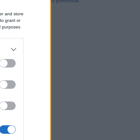
10 népszerű tetoválás és jelentésük
er and store
rchívum
to grant or
21 február
(
8
)
ed purposes
21 január
(
31
)
20 december
(
41
)
20 november
(
32
)
20 október
(
35
)
20 szeptember
(
30
)
20 augusztus
(
31
)
20 július
(
31
)
20 június
(
29
)
20 május
(
31
)
20 április
(
30
)
vább
...
gyéb
zerzők
eni
(
profil
)
thur Arthurus
(
profil
)
ltúrPara
(
profil
)