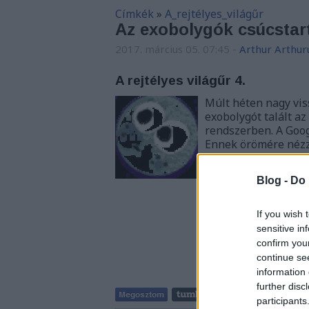
Címkék
»
A_rejtélyes_világűr
Az exobolygók csúcstar
2017. március 05. 07:45
-
Arthur Arthur
A rejtélyes világűr 4.
Múlt héten nagy vis
exobolygót talált 
rendszerben. A Goog
Ennek örömére nézz
Blog -
Do 
If you wish 
sensitive in
confirm you
continue se
information 
further disc
participants