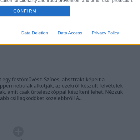
cation functionality and fraud prevention, and other user protection.
ti
gy
CONFIRM
19
26
komment
Tetszik
0
me
017
Naprendszer
A rejtélyes világűr
gi
Data Deletion
Data Access
Privacy Policy
11
:)
s
t egy festőművész. Színes, absztrakt képeit a
ppen nebulák alkotják, az ezekről készült felvételek
k, amit csak űrteleszkóppal készíteni lehet. Nézzük
abb csillagködöket közelebbről! A…