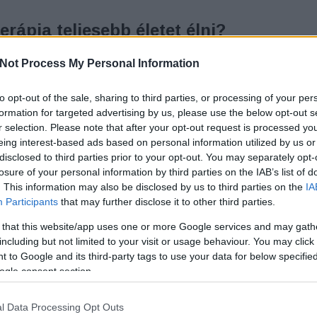
rápia teljesebb életet élni?
K
Not Process My Personal Information
özben - Egy életközepi válság Skype-
to opt-out of the sale, sharing to third parties, or processing of your per
T
formation for targeted advertising by us, please use the below opt-out s
 válság távterápiás bemutatója, annak minden
r selection. Please note that after your opt-out request is processed y
sszetevőjével. Választ kapunk arra a kevésbé
eing interest-based ads based on personal information utilized by us or
ésre, mi fed egyáltalán a fenti fogalom, és miért
disclosed to third parties prior to your opt-out. You may separately opt-
 szakember is "elakad" egy problémahalmaz
losure of your personal information by third parties on the IAB’s list of
 utóbbi talán érdekesebb…
. This information may also be disclosed by us to third parties on the
IA
Participants
that may further disclose it to other third parties.
 that this website/app uses one or more Google services and may gath
including but not limited to your visit or usage behaviour. You may click 
 to Google and its third-party tags to use your data for below specifi
TOVÁBB
ogle consent section.
l Data Processing Opt Outs
Szólj hozzá!
Tetszik