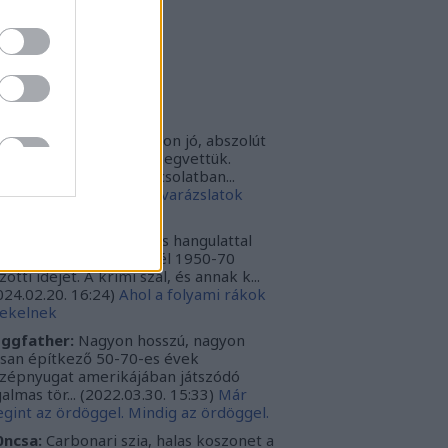
rbonari
(
profil
)
bitron79
(
profil
)
zzy1
(
profil
)
uka
(
profil
)
iss topikok
nki030:
A játék az nagyon jó, abszolút
m bántuk meg, hogy megvettük.
szont a leírásoddal kapcsolatban...
024.12.10. 16:38
)
Sötét varázslatok
védése - Párbajszakkör
ggfather:
Nagyon erős hangulattal
zza az amerikai mélydél 1950-70
zötti idejét. A krimi szál, és annak k...
024.02.20. 16:24
)
Ahol a folyami rákok
ekelnek
ggfather:
Nagyon hosszú, nagyon
ssan építkező 50-70-es évek
zépnyugat amerikájában játszódó
galmas tör...
(
2022.03.30. 15:33
)
Már
gint az ördöggel. Mindig az ördöggel.
ncsa:
Carbonari szia, halas koszonet a