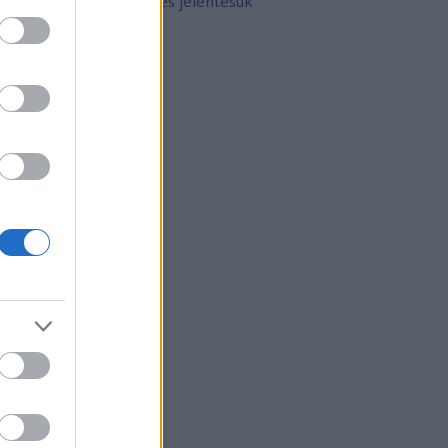
10 népszerű tetoválás és jelentésük
rchívum
21 február
(
8
)
21 január
(
31
)
20 december
(
41
)
20 november
(
32
)
20 október
(
35
)
20 szeptember
(
30
)
20 augusztus
(
31
)
20 július
(
31
)
20 június
(
29
)
20 május
(
31
)
20 április
(
30
)
vább
...
gyéb
zerzők
eni
(
profil
)
thur Arthurus
(
profil
)
ltúrPara
(
profil
)