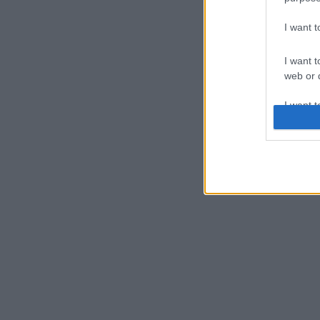
I want 
I want t
web or d
I want t
or app.
I want t
I want t
authenti