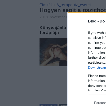
Címkék
»
A_terapeuta_esetei
Hogyan segít a pszichote
2019. november 26. 00:14
-
Carbonari
Blog -
Do 
Könyvajánló - Szél Dávid: Útk
terápiája
If you wish 
sensitive in
A mű egy életközepi
confirm you
kisebb és nagyobb ö
continue se
körvonalazható kérd
information 
lehetséges, hogy a
further disc
kibontása során. Ez
participants
Downstream 
Please note
information 
deny consent
in below Go
Persona