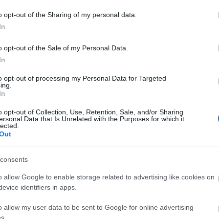
0
o opt-out of the Sharing of my personal data.
vajánló
önfejlesztés
2019
önsegítő
HVG Könyvek
Szél
ype-terápiája
A terapeuta esetei
A
In
20
20
o opt-out of the Sale of my Personal Data.
20
In
20
20
to opt-out of processing my Personal Data for Targeted
20
ing.
20
In
20
20
o opt-out of Collection, Use, Retention, Sale, and/or Sharing
20
ersonal Data that Is Unrelated with the Purposes for which it
20
lected.
To
Out
E
consents
o allow Google to enable storage related to advertising like cookies on
S
evice identifiers in apps.
GR
Ar
o allow my user data to be sent to Google for online advertising
Ku
s.