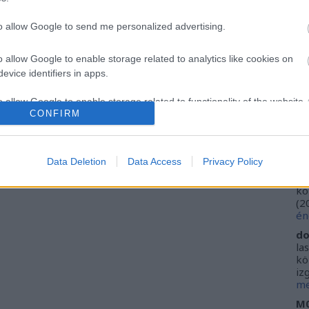
Ca
Ti
to allow Google to send me personalized advertising.
Li
He
o allow Google to enable storage related to analytics like cookies on
evice identifiers in apps.
Fr
se
o allow Google to enable storage related to functionality of the website
ne
CONFIRM
Vi
(
2
o allow Google to enable storage related to personalization.
ki
Data Deletion
Data Access
Privacy Policy
do
o allow Google to enable storage related to security, including
ho
kö
cation functionality and fraud prevention, and other user protection.
(
2
én
do
la
kö
iz
me
M0