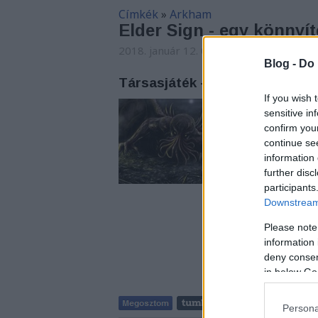
Címkék
»
Arkham
Elder Sign - egy könnyí
2018. január 12. 07:51
-
Arthur Arthuru
Blog -
Do 
Társasjáték - Elder Sign
If you wish 
Arkham városa sose
sensitive in
készülnek a Mérhete
confirm you
igényes, pörgős koc
continue se
alkotása
information 
further disc
participants
Downstream 
Please note
information 
deny consent
in below Go
Persona