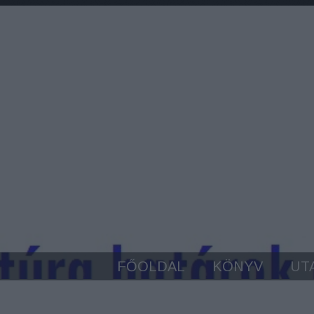
FŐOLDAL
KÖNYV
UT