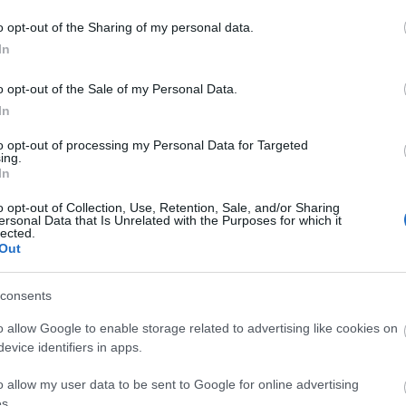
társasjáték
2018
Lovecraft
H. P. Lovecraft
Arkham
Horror
o opt-out of the Sharing of my personal data.
A
In
20
20
o opt-out of the Sale of my Personal Data.
20
s
In
20
20
to opt-out of processing my Personal Data for Targeted
ns of Madness: Second Edition
20
ing.
20
In
nyek és kísértetek lapulnak a földeken, síroknál,
20
mokban és Arkham elhagyatott épületeiben
20
o opt-out of Collection, Use, Retention, Sale, and/or Sharing
Néhányan közülük sötét összeesküvést szőnek míg
20
ersonal Data that Is Unrelated with the Purposes for which it
20
lected.
 áldozataikra lesnek, hogy felfalják vagy az
To
Out
E
consents
o allow Google to enable storage related to advertising like cookies on
S
evice identifiers in apps.
TOVÁBB
GR
Ar
o allow my user data to be sent to Google for online advertising
Ku
s.