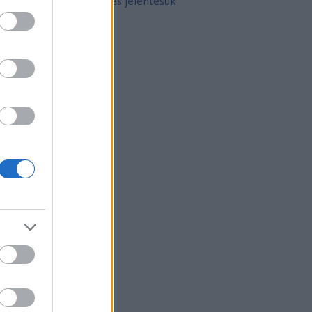
10 népszerű tetoválás és jelentésük
rchívum
21 február
(
8
)
21 január
(
31
)
20 december
(
41
)
20 november
(
32
)
20 október
(
35
)
20 szeptember
(
30
)
20 augusztus
(
31
)
20 július
(
31
)
20 június
(
29
)
20 május
(
31
)
20 április
(
30
)
vább
...
gyéb
zerzők
eni
(
profil
)
thur Arthurus
(
profil
)
ltúrPara
(
profil
)