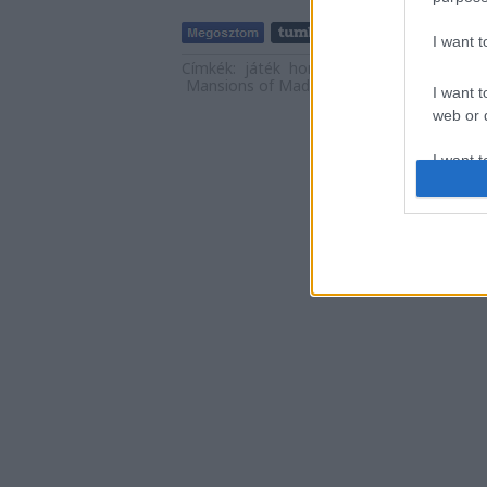
I want 
Címkék:
játék
horror
szórakozás
2017
t
Mansions of Madness
I want t
web or d
I want t
or app.
I want t
I want t
authenti