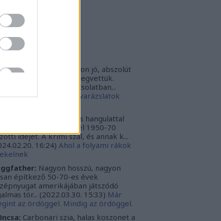
rbonari
(
profil
)
bitron79
(
profil
)
zzy1
(
profil
)
uka
(
profil
)
iss topikok
nki030:
A játék az nagyon jó, abszolút
m bántuk meg, hogy megvettük.
szont a leírásoddal kapcsolatban...
024.12.10. 16:38
)
Sötét varázslatok
védése - Párbajszakkör
ggfather:
Nagyon erős hangulattal
zza az amerikai mélydél 1950-70
zötti idejét. A krimi szál, és annak k...
024.02.20. 16:24
)
Ahol a folyami rákok
ekelnek
ggfather:
Nagyon hosszú, nagyon
ssan építkező 50-70-es évek
zépnyugat amerikájában játszódó
galmas tör...
(
2022.03.30. 15:33
)
Már
gint az ördöggel. Mindig az ördöggel.
ncsa:
Carbonari szia, halas koszonet a