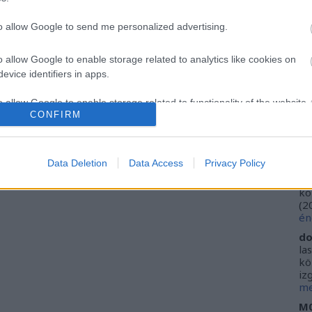
Ca
Ti
Szólj hozzá!
Tetszik
0
to allow Google to send me personalized advertising.
Li
ársasjáték
kalandjáték
Arkham
FFG
Fantasy Flight Games
He
o allow Google to enable storage related to analytics like cookies on
evice identifiers in apps.
Fr
se
o allow Google to enable storage related to functionality of the website
ne
CONFIRM
Vi
(
2
o allow Google to enable storage related to personalization.
ki
Data Deletion
Data Access
Privacy Policy
do
o allow Google to enable storage related to security, including
ho
kö
cation functionality and fraud prevention, and other user protection.
(
2
én
do
la
kö
iz
me
M0