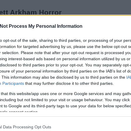
tett Arkham Horror
s
K
Not Process My Personal Information
to opt-out of the sale, sharing to third parties, or processing of your per
m nyugodhat békésen. Ezúttal a helyi múzeumban
T
formation for targeted advertising by us, please use the below opt-out s
tlen Vének világunkra törni. Az Elder Sign egy
r selection. Please note that after your opt-out request is processed y
kajáték, az Arkham Horror alkotóitól. blizzard67
eing interest-based ads based on personal information utilized by us or
disclosed to third parties prior to your opt-out. You may separately opt-
losure of your personal information by third parties on the IAB’s list of
. This information may also be disclosed by us to third parties on the
IA
Participants
that may further disclose it to other third parties.
 that this website/app uses one or more Google services and may gath
including but not limited to your visit or usage behaviour. You may click 
TOVÁBB
 to Google and its third-party tags to use your data for below specifi
ogle consent section.
Szólj hozzá!
Tetszik
0
l Data Processing Opt Outs