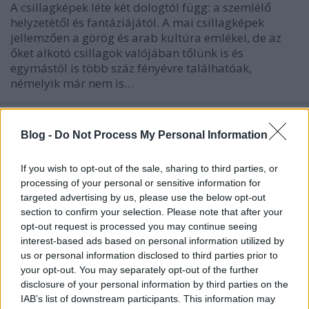
A csillagképek léte két dologtól függ: a szemlélő
helyzetétől és fantáziájától. A mai csillagképek
jellemzően a görög és arab kultúra emlékei, de az
őket alkotó csillagok valójában tőlünk is és
egymástól is több száz fényévre találhatóak,
némelyik már nem is…
Blog -
Do Not Process My Personal Information
If you wish to opt-out of the sale, sharing to third parties, or
processing of your personal or sensitive information for
targeted advertising by us, please use the below opt-out
section to confirm your selection. Please note that after your
opt-out request is processed you may continue seeing
interest-based ads based on personal information utilized by
us or personal information disclosed to third parties prior to
your opt-out. You may separately opt-out of the further
disclosure of your personal information by third parties on the
IAB’s list of downstream participants. This information may