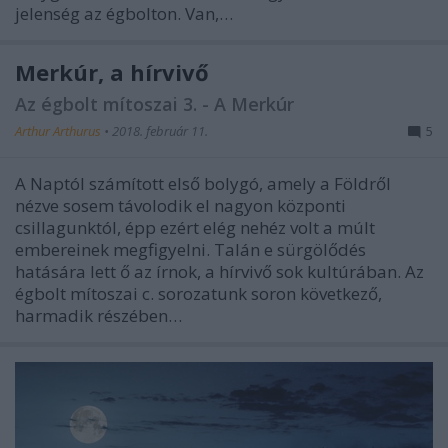
jelenség az égbolton. Van,…
Merkúr, a hírvivő
Az égbolt mítoszai 3. - A Merkúr
Arthur Arthurus
•
2018. február 11.
5
A Naptól számított első bolygó, amely a Földről
nézve sosem távolodik el nagyon központi
csillagunktól, épp ezért elég nehéz volt a múlt
embereinek megfigyelni. Talán e sürgölődés
hatására lett ő az írnok, a hírvivő sok kultúrában. Az
égbolt mítoszai c. sorozatunk soron következő,
harmadik részében…