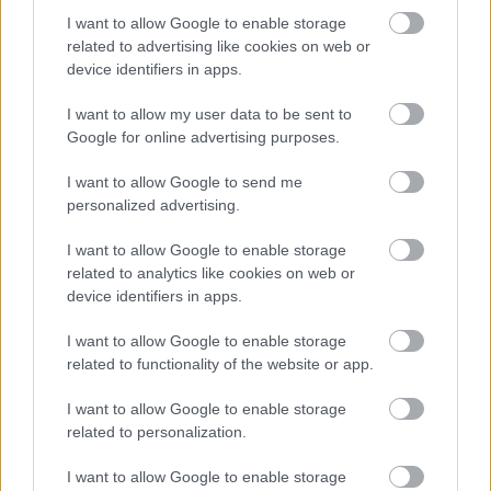
I want to allow Google to enable storage
related to advertising like cookies on web or
device identifiers in apps.
I want to allow my user data to be sent to
Google for online advertising purposes.
A harcias vörös bolygó
I want to allow Google to send me
Az égbolt mítoszai 5. - A Mars
personalized advertising.
Arthur Arthurus
•
2018. február 23.
0
I want to allow Google to enable storage
related to analytics like cookies on web or
Közvetlen szomszédunk, a Mars igen erős hatással
device identifiers in apps.
volt a földi mitológiákra, és több száz évig hittük,
hogy van rajta élet. Ebben a részben a vörös bolygó
I want to allow Google to enable storage
meséit bontjuk ki részletesebben, tartsatok velünk!
related to functionality of the website or app.
I want to allow Google to enable storage
related to personalization.
I want to allow Google to enable storage