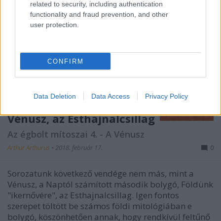
related to security, including authentication
functionality and fraud prevention, and other
user protection.
CONFIRM
Data Deletion
Data Access
Privacy Policy
Vénusz, az Esthajnalcsillag
Az égbolt mítoszai 4. - A Vénusz
Arthur Arthurus
•
2018. február 17.
0
Sorozatunk következő vendége nem más, mint a
Vénusz, a Naptól számított második bolygó, Földünk
"ikernővére", az Esthajnalcsillag. Igen fontos
szerepet töltött be számos földi mitológiában e
bolygó, köszönhetően annak, hogy rendkívül feltűnő