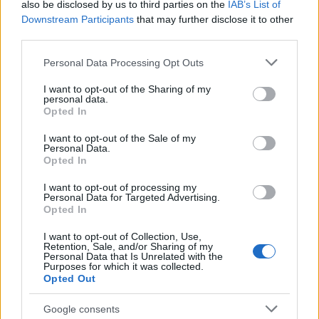
also be disclosed by us to third parties on the
IAB’s List of
Jupiter, a főisten
Downstream Participants
that may further disclose it to other
third parties.
Az égbolt mítoszai 6. - A Jupiter
Please note that this website/app uses one or more Google
Arthur Arthurus
•
2018. március 04.
2
Personal Data Processing Opt Outs
services and may gather and store information including but
not limited to your visit or usage behaviour. You may click to
I want to opt-out of the Sharing of my
Sorozatunk mai vendége a Jupiter, ez a hatalmas
personal data.
grant or deny consent to Google and its third-party tags to
Opted In
gázbolygó, ami több millió kilométer távolságra
use your data for below specified purposes in below Google
kering tőlünk. Sok mitológiában a főistent, a
consent section.
I want to opt-out of the Sale of my
törvényeket testesítette meg, és ez épp annyira
Personal Data.
köszönhető méreteinek, mint a különös mozgásának.
Opted In
Ismerjük jobban az emberi történetek által ezt a…
I want to opt-out of processing my
Personal Data for Targeted Advertising.
Opted In
I want to opt-out of Collection, Use,
Retention, Sale, and/or Sharing of my
Personal Data that Is Unrelated with the
Purposes for which it was collected.
Opted Out
Google consents