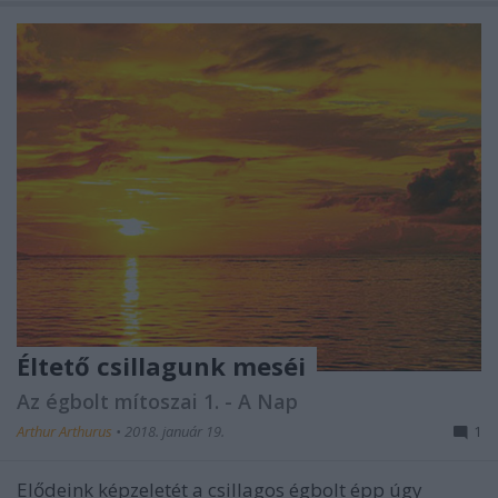
Éltető csillagunk meséi
Az égbolt mítoszai 1. - A Nap
Arthur Arthurus
•
2018. január 19.
1
Elődeink képzeletét a csillagos égbolt épp úgy