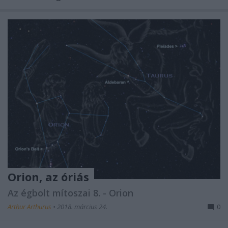
Orion, az óriás
Az égbolt mítoszai 8. - Orion
Arthur Arthurus
•
2018. március 24.
0