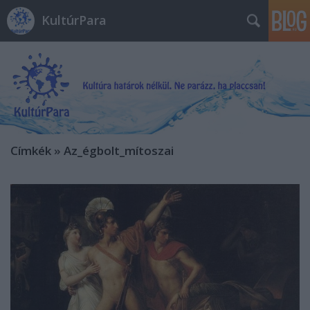
KultúrPara
Címkék
»
Az_égbolt_mítoszai