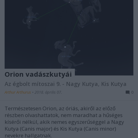
Orion vadászkutyái
Az égbolt mítoszai 9. - Nagy Kutya, Kis Kutya
Arthur Arthurus
•
2018. április 07.
0
Természetesen Orion, az óriás, akiről az előző
részben olvashattatok, nem maradhat a hűséges
kísérői nélkül, akik nemes egyszerűséggel a Nagy
Kutya (Canis major) és Kis Kutya (Canis minor)
nevekre hallgatnak.