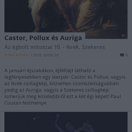
Castor, Pollux és Auriga
Az égbolt mítoszai 10. - Ikrek, Szekeres
Arthur Arthurus
•
2018. április 28.
0
A januári éjszakákon, éjféltájt látható a
legfényesebben egy ikerpár: Castor és Pollux, vagyis
az Ikrek csillagkép, közvetlen szomszédságukban
pedig az Auriga, vagyis a Szekeres csillagkép.
Ismerjük meg közelebbről ezt a két égi képet! Paul
Coutan festménye