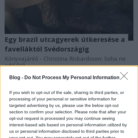
Egy brazil utcagyerek útkeresése a
favelláktól Svédországig
Könyvajánló - Christina Rickardsson: Soha ne
add fel!
GReni
•
2020. augusztus 10.
0
Blog -
Do Not Process My Personal Information
Egy megrendítő életút egy tragikus gyerekkorról,egy
If you wish to opt-out of the sale, sharing to third parties, or
fiatal lányról, akinek újra meg kellett tanulniabízni
processing of your personal or sensitive information for
az emberekben és szeretni. Christina Rickardsson,
targeted advertising by us, please use the below opt-out
születési nevén Christiana Mara Coelho ebben a
section to confirm your selection. Please note that after your
kötetben meséli el, hogy milyen volt Brazília
opt-out request is processed you may continue seeing
nyomornegyedeiben felnőni, majd miként került…
interest-based ads based on personal information utilized by
us or personal information disclosed to third parties prior to
your opt-out. You may separately opt-out of the further