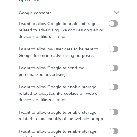
erősebb vagy a nagyváros nyüzsgése?" A Magvető
Kiadó a Brazil Kulturális Minisztérium Nemzeti
Könyv Alapjának támogatásával elhozta a magyar
Google consents
olvasóknak Clarice Lispector utolsó írását. Az…
I want to allow Google to enable storage
related to advertising like cookies on web or
5 őrült, extrém vízicsúszda a
device identifiers in apps.
nagyvilágból
I want to allow my user data to be sent to
Google for online advertising purposes.
GReni
•
2018. július 22.
2
I want to allow Google to send me
A vízicsúszda kortalan szórakozás. Ahogy a gyerekek
personalized advertising.
képesek félni tőlük vagy imádni őket, persze mindezt
akár egyszerre is, úgy a felnőttekre is képes
I want to allow Google to enable storage
hasonlóan hatni. Sőt! Felnőtt fejjel már sokkal
related to analytics like cookies on web or
óvatosabbak vagyunk, így talán még nagyobb
device identifiers in apps.
adrenalinlökettel tud szolgálni…
I want to allow Google to enable storage
related to functionality of the website or app.
I want to allow Google to enable storage