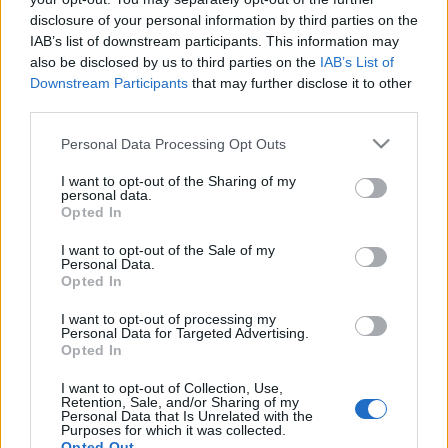
disclosure of your personal information by third parties on the
IAB’s list of downstream participants. This information may
also be disclosed by us to third parties on the
IAB’s List of
Downstream Participants
that may further disclose it to other
third parties.
Please note that this website/app uses one or more Google
Personal Data Processing Opt Outs
services and may gather and store information including but
not limited to your visit or usage behaviour. You may click to
I want to opt-out of the Sharing of my
personal data.
grant or deny consent to Google and its third-party tags to
Opted In
use your data for below specified purposes in below Google
consent section.
I want to opt-out of the Sale of my
Personal Data.
Opted In
A csillag órája
I want to opt-out of processing my
Könyvajánló - Clarice Lispector: A csillag órája
Personal Data for Targeted Advertising.
Opted In
GReni
•
2019. október 17.
0
I want to opt-out of Collection, Use,
"Egy fiatal lány a dzsungelből Rio de Janeiróba kerül
Retention, Sale, and/or Sharing of my
Personal Data that Is Unrelated with the
gépírókisasszonynak:vajon az ő ártatlansága lesz
Purposes for which it was collected.
Opted Out