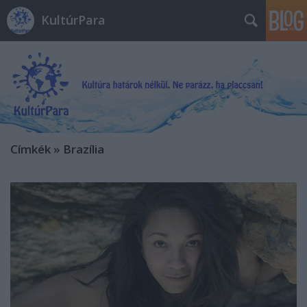
KultúrPara
Címkék
»
Brazília