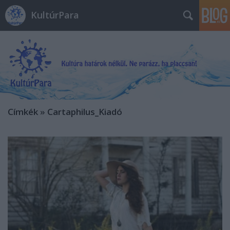
KultúrPara
Címkék
»
Cartaphilus_Kiadó