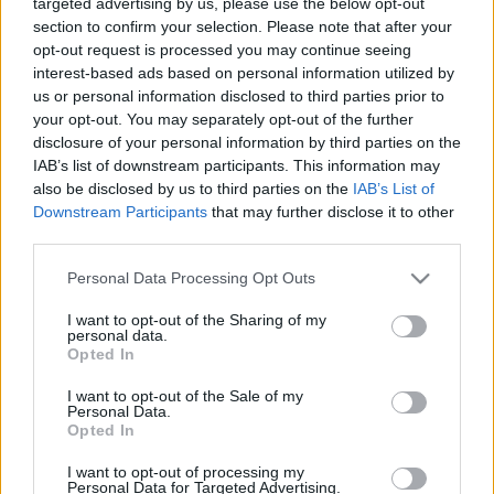
targeted advertising by us, please use the below opt-out
section to confirm your selection. Please note that after your
opt-out request is processed you may continue seeing
interest-based ads based on personal information utilized by
us or personal information disclosed to third parties prior to
your opt-out. You may separately opt-out of the further
disclosure of your personal information by third parties on the
IAB’s list of downstream participants. This information may
also be disclosed by us to third parties on the
IAB’s List of
Downstream Participants
that may further disclose it to other
third parties.
Please note that this website/app uses one or more Google
Personal Data Processing Opt Outs
A virtuális világ az emberiség
services and may gather and store information including but
vesztére tör
not limited to your visit or usage behaviour. You may click to
I want to opt-out of the Sharing of my
personal data.
grant or deny consent to Google and its third-party tags to
Opted In
Könyvajánló - James Dashner: Árral szemben
use your data for below specified purposes in below Google
GReni
•
2018. április 29.
0
consent section.
I want to opt-out of the Sale of my
Personal Data.
Opted In
James ​Dashnert világhírűvé tette az Útvesztő-sorozat,
emiatt senki nem lepődött meg, hogy a Halandósági
I want to opt-out of processing my
Personal Data for Targeted Advertising.