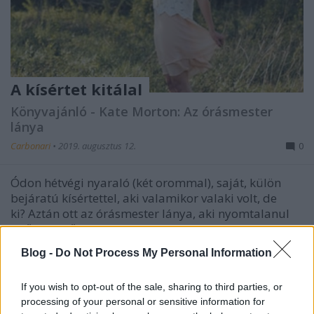
A kísértet kitálal
Könyvajánló - Kate Morton: Az órásmester
lánya
Carbonari
•
2019. augusztus 12.
0
Ódon hétvégi nyaraló (két orommal), saját, külön
bejáratú kísértettel, aki valamikor valaki volt, de
ki? Aztán ott az órásmester lánya, aki nyomtalanul
eltűnt, festő szerelme reménytelenül kereste egész
életében. Sok-sok éve, még a jelenben is keresik a
Blog -
Do Not Process My Personal Information
kulcsot az akkor történt eseményekhez: a lány…
If you wish to opt-out of the sale, sharing to third parties, or
processing of your personal or sensitive information for