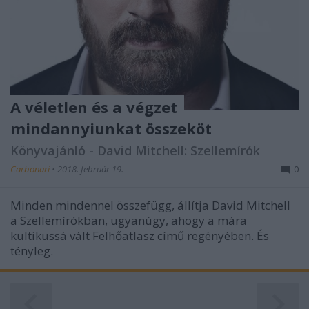
A véletlen és a végzet
mindannyiunkat összeköt
Könyvajánló - David Mitchell: Szellemírók
Carbonari
•
2018. február 19.
0
Minden mindennel összefügg, állítja David Mitchell
a Szellemírókban, ugyanúgy, ahogy a mára
kultikussá vált Felhőatlasz című regényében. És
tényleg.