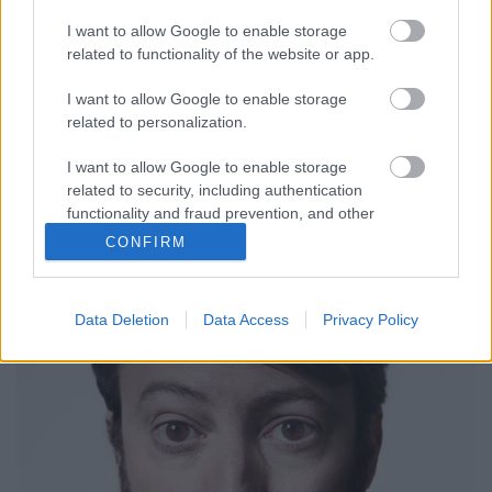
pszichológiai szemszögből
I want to allow Google to enable storage
Könyvajánló - Barbara Leaming: Kennedy
related to functionality of the website or app.
özvegye
Carbonari
•
2018. április 06.
2
I want to allow Google to enable storage
related to personalization.
"Jackie Kennedyt mintha celebnek teremtette volna a
I want to allow Google to enable storage
sors. Szép volt és tehetséges, jó családból
related to security, including authentication
származott, kitűnő iskolákba járt. Születésétől
functionality and fraud prevention, and other
megvolt benne a vágy, hogy kilógjon a sorból."
user protection.
CONFIRM
Barbara Leaming kötete pedig arra vállalkozik, hogy
még sosem látott szempontból…
Data Deletion
Data Access
Privacy Policy