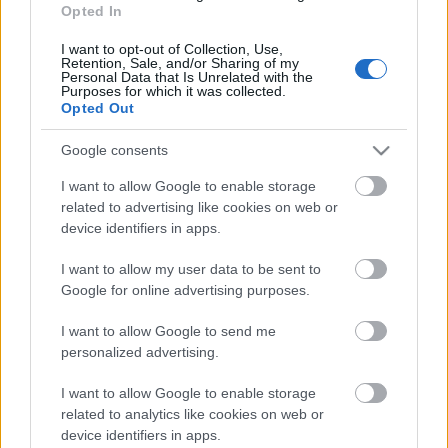
elv, az újabb trilógiája szintén hatalmas sikert
Opted In
aratott világszerte. Az első kötetben
megismertük Michael-t, aki szinte minden idejét
I want to opt-out of Collection, Use,
Retention, Sale, and/or Sharing of my
a VirtNet-en tölti, és akinek nincs…
Personal Data that Is Unrelated with the
Purposes for which it was collected.
Opted Out
Google consents
I want to allow Google to enable storage
related to advertising like cookies on web or
device identifiers in apps.
I want to allow my user data to be sent to
Google for online advertising purposes.
I want to allow Google to send me
personalized advertising.
I want to allow Google to enable storage
related to analytics like cookies on web or
Kennedy özvegye szokatlan
device identifiers in apps.