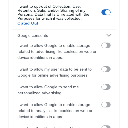
be. Ez történik, ha az egyszarvú minőségellenőrt
magad ellen hangolod.Ez történik, ha szorgalmasan
I want to opt-out of Collection, Use,
Retention, Sale, and/or Sharing of my
dolgozó beosztottaidat kizsigereled. Ez történik, ha
Personal Data that Is Unrelated with the
bárki visszaél mások jóindulatával. Pedig ez csak
Purposes for which it was collected.
Opted Out
egy kedves…
Google consents
I want to allow Google to enable storage
related to advertising like cookies on web or
device identifiers in apps.
I want to allow my user data to be sent to
Google for online advertising purposes.
I want to allow Google to send me
personalized advertising.
I want to allow Google to enable storage
related to analytics like cookies on web or
device identifiers in apps.
A jóban való hit keresése