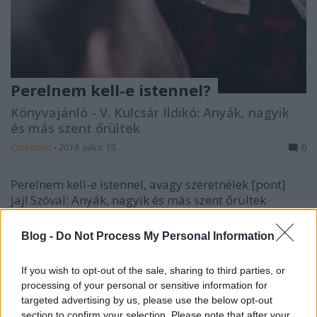
Perelnem kell-e istennel?
Könyvajánló - V. Kulcsár Ildikó: Anyák, nagyik
és más szent őrültek
Carbonari
•
2019. július 19.
0
Perelnem kell-e istennel, avagy szeretnélek [pont]
jaj! Szóval: Anyák, nagyik és más szent őrültek
címmel a Centrál Könyvek az országosan ismert és
elismert V. Kulcsár Ildikó újabb művét hozta el az
Blog -
Do Not Process My Personal Information
olvasók - és igen! - rajongók számára. A szerző
ugyanis évtizedek óta hiteles alak az élet, a…
If you wish to opt-out of the sale, sharing to third parties, or
processing of your personal or sensitive information for
targeted advertising by us, please use the below opt-out
section to confirm your selection. Please note that after your