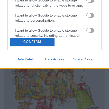
I want to allow Google to enable storage
related to functionality of the website or app.
Könyvajánló - Schäffer Erzsébet: Ezüstróka
Carbonari
•
2019. március 01.
0
I want to allow Google to enable storage
related to personalization.
Életmese az ötvenes évekről, elszakítottságról, 1956-
I want to allow Google to enable storage
ról, disszidálásról, táncról, nagy szerelmekről,
related to security, including authentication
megértésről és megváltásról.
functionality and fraud prevention, and other
CONFIRM
user protection.
Data Deletion
Data Access
Privacy Policy