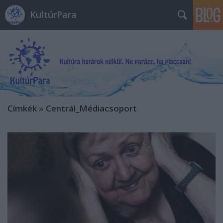
KultúrPara
Címkék
»
Centrál_Médiacsoport