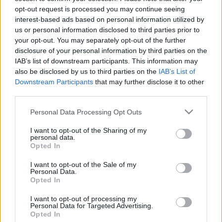
opt-out request is processed you may continue seeing
interest-based ads based on personal information utilized by
us or personal information disclosed to third parties prior to
your opt-out. You may separately opt-out of the further
disclosure of your personal information by third parties on the
IAB’s list of downstream participants. This information may
also be disclosed by us to third parties on the
IAB’s List of
Downstream Participants
that may further disclose it to other
third parties.
Please note that this website/app uses one or more Google
Personal Data Processing Opt Outs
services and may gather and store information including but
Ez történik, ha a tyúkoknak túl sok
not limited to your visit or usage behaviour. You may click to
I want to opt-out of the Sharing of my
personal data.
grant or deny consent to Google and its third-party tags to
csokitojást kell tojniuk
Opted In
use your data for below specified purposes in below Google
Könyvajánló: Elys Dolan: Nyuszi úr
consent section.
I want to opt-out of the Sale of my
csokoládégyára
Personal Data.
Opted In
Carbonari
•
2019. április 08.
0
I want to opt-out of processing my
Personal Data for Targeted Advertising.
Nyuszi úr csokoládégyárában sztrájk következik
Opted In