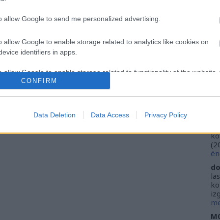
Ca
Ti
to allow Google to send me personalized advertising.
Li
He
o allow Google to enable storage related to analytics like cookies on
evice identifiers in apps.
Fr
se
o allow Google to enable storage related to functionality of the website
ne
CONFIRM
Vi
(
2
o allow Google to enable storage related to personalization.
ki
Data Deletion
Data Access
Privacy Policy
do
o allow Google to enable storage related to security, including
ho
kö
cation functionality and fraud prevention, and other user protection.
(
2
én
do
la
kö
iz
me
M0