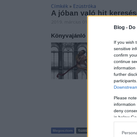
Címkék
»
Ezüstróka
A jóban való hit keresés
2019. március 01. 06:21
-
Carbonari
Blog -
Do 
Könyvajánló - Schäffer Erzséb
If you wish 
Életmese az ötvenes 
sensitive in
táncról, nagy szere
confirm you
continue se
information 
further disc
participants
Downstream 
Please note
information 
deny consent
in below Go
Persona