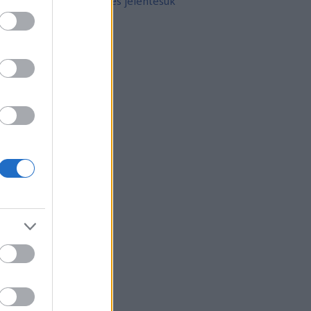
10 népszerű tetoválás és jelentésük
rchívum
21 február
(
8
)
21 január
(
31
)
20 december
(
41
)
20 november
(
32
)
20 október
(
35
)
20 szeptember
(
30
)
20 augusztus
(
31
)
20 július
(
31
)
20 június
(
29
)
20 május
(
31
)
20 április
(
30
)
vább
...
gyéb
zerzők
eni
(
profil
)
thur Arthurus
(
profil
)
ltúrPara
(
profil
)