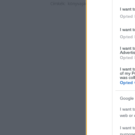
Címkék:
könyvajánló
2019
Schäffer Erzsé
I want t
Opted 
I want t
Opted 
I want 
Advertis
Opted 
I want t
of my P
was col
Opted 
Google 
I want t
web or d
I want t
purpose