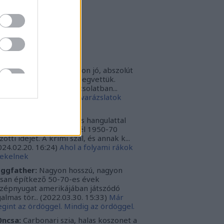
rbonari
(
profil
)
bitron79
(
profil
)
zzy1
(
profil
)
uka
(
profil
)
iss topikok
nki030:
A játék az nagyon jó, abszolút
m bántuk meg, hogy megvettük.
szont a leírásoddal kapcsolatban...
024.12.10. 16:38
)
Sötét varázslatok
védése - Párbajszakkör
ggfather:
Nagyon erős hangulattal
zza az amerikai mélydél 1950-70
zötti idejét. A krimi szál, és annak k...
024.02.20. 16:24
)
Ahol a folyami rákok
ekelnek
ggfather:
Nagyon hosszú, nagyon
ssan építkező 50-70-es évek
zépnyugat amerikájában játszódó
galmas tör...
(
2022.03.30. 15:33
)
Már
gint az ördöggel. Mindig az ördöggel.
ncsa:
Carbonari szia, halas koszonet a