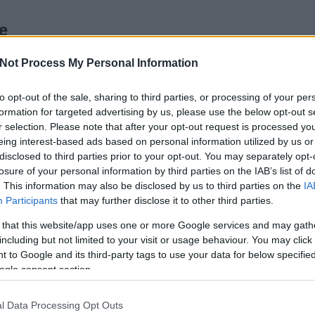
e
K
Not Process My Personal Information
et: Ezüstróka
to opt-out of the sale, sharing to third parties, or processing of your per
évekről, elszakítottságról, 1956-ról, disszidálásról,
T
formation for targeted advertising by us, please use the below opt-out s
lmekről, megértésről és megváltásról.
r selection. Please note that after your opt-out request is processed y
eing interest-based ads based on personal information utilized by us or
disclosed to third parties prior to your opt-out. You may separately opt-
losure of your personal information by third parties on the IAB’s list of
. This information may also be disclosed by us to third parties on the
IA
Participants
that may further disclose it to other third parties.
 that this website/app uses one or more Google services and may gath
including but not limited to your visit or usage behaviour. You may click 
TOVÁBB
 to Google and its third-party tags to use your data for below specifi
ogle consent section.
Szólj hozzá!
Tetszik
0
l Data Processing Opt Outs