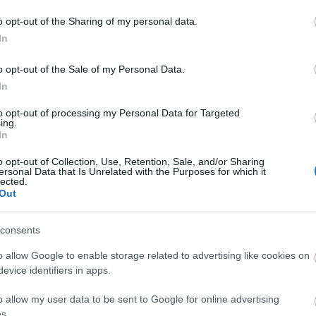
bet
Centrál Médiacsoport
Ezüstróka
o opt-out of the Sharing of my personal data.
A
In
20
20
o opt-out of the Sale of my Personal Data.
20
In
20
20
to opt-out of processing my Personal Data for Targeted
20
ing.
20
In
20
20
o opt-out of Collection, Use, Retention, Sale, and/or Sharing
20
ersonal Data that Is Unrelated with the Purposes for which it
20
lected.
To
Out
E
consents
o allow Google to enable storage related to advertising like cookies on
S
evice identifiers in apps.
GR
Ar
o allow my user data to be sent to Google for online advertising
Ku
s.