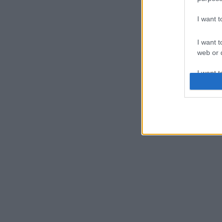
I want 
I want t
web or d
I want t
or app.
I want t
I want t
authenti