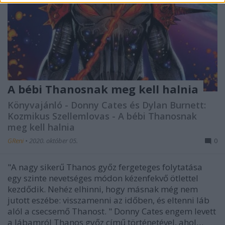
A bébi Thanosnak meg kell halnia
Könyvajánló - Donny Cates és Dylan Burnett:
Kozmikus Szellemlovas - A bébi Thanosnak
meg kell halnia
GReni
•
2020. október 05.
0
"A nagy sikerű Thanos győz fergeteges folytatása
egy szinte nevetséges módon kézenfekvő ötlettel
kezdődik. Nehéz elhinni, hogy másnak még nem
jutott eszébe: visszamenni az időben, és eltenni láb
alól a csecsemő Thanost. " Donny Cates engem levett
a lábamról Thanos győz című történetével, ahol…