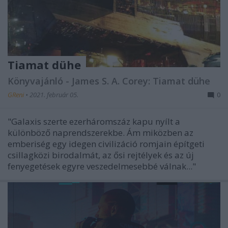
Tiamat dühe
Könyvajánló - James S. A. Corey: Tiamat dühe
GReni
•
2021. február 05.
0
"Galaxis szerte ezerháromszáz kapu nyílt a
különböző naprendszerekbe. Ám miközben az
emberiség egy idegen civilizáció romjain építgeti
csillagközi birodalmát, az ősi rejtélyek és az új
fenyegetések egyre veszedelmesebbé válnak..."