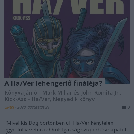
A Ha/Ver lehengerlő fináléja?
Könyvajánló - Mark Millar és John Romita Jr.:
Kick-Ass - Ha/Ver, Negyedik könyv
GReni
•
2020. augusztus 21.
0
"Mivel Kis Dög börtönben ül, Ha/Ver kénytelen
egyedül vezetni az Örök Igazság szuperhőscsapatot.