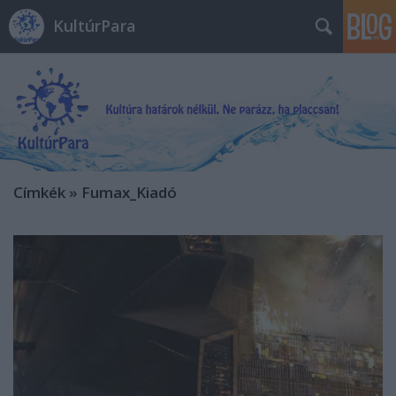
KultúrPara
Címkék
»
Fumax_Kiadó