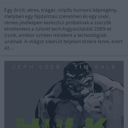
Egy őrült, véres, trágár, csípős humorú képregény,
melyben egy fájdalmas szerelmen és egy sivár,
rémes jövőképen keresztül próbálnak a szerzők
elrettenteni a túlzott tech-fogyasztástól 2089-et
írunk, amikor szinten mindent a technológiák
uralnak. A világot sikerült teljesen tönkre tenni, ezért
az…