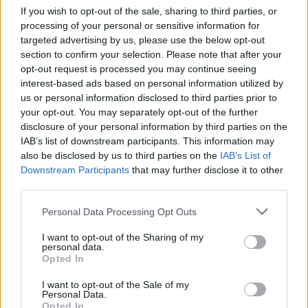
If you wish to opt-out of the sale, sharing to third parties, or
processing of your personal or sensitive information for
targeted advertising by us, please use the below opt-out
section to confirm your selection. Please note that after your
opt-out request is processed you may continue seeing
interest-based ads based on personal information utilized by
us or personal information disclosed to third parties prior to
your opt-out. You may separately opt-out of the further
disclosure of your personal information by third parties on the
IAB’s list of downstream participants. This information may
also be disclosed by us to third parties on the
IAB’s List of
Downstream Participants
that may further disclose it to other
third parties.
Please note that this website/app uses one or more Google
Personal Data Processing Opt Outs
Malorie, a Madarak a dobozban
services and may gather and store information including but
not limited to your visit or usage behaviour. You may click to
I want to opt-out of the Sharing of my
folytatása végre megérkezett!
personal data.
grant or deny consent to Google and its third-party tags to
Opted In
Könyvajánló - Josh Malerman: Malorie
use your data for below specified purposes in below Google
consent section.
(Madarak a dobozban 2.)
I want to opt-out of the Sale of my
Personal Data.
GReni
•
2020. október 12.
0
Opted In