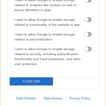
I want to allow Google to enable storage
related to analytics like cookies on web or
device identifiers in apps.
Szexuális felvilágosítás vagy
I want to allow Google to enable storage
related to functionality of the website or app.
ködösítés?
Könyvajánló - Josh Malerman: Vizsgálat
I want to allow Google to enable storage
related to personalization.
Tibitron79
•
2020. október 05.
0
I want to allow Google to enable storage
A szexualitás és a kíváncsiság öli meg a zsenialitást,
related to security, including authentication
vagy a tabusítás okoz sokszor visszafordíthatatlan
functionality and fraud prevention, and other
sebeket?
user protection.
CONFIRM
Data Deletion
Data Access
Privacy Policy