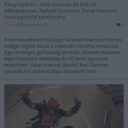
Könyvajánló - Neil Gaiman és Rafael
Albuquerque, Rafaeil Scavona, Dave Stewart:
Smaragdzöld tanulmány
GReni
•
2020. november 13.
0
A természetfeletti bűnügyi történet Sherlock Holmes
világát vegyíti össze a lovecrafti Cthulhu-mítosszal.
Egy rémséges gyilkosság történik, amelyet korának
legbriliánsabb detektívje és hű társa igyekszik
felderíteni. Vajon sikerrel járnak? Neil Gaiman
parádés író, számos díjas bezsebelt már…