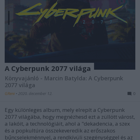
A Cyberpunk 2077 világa
Könyvajánló - Marcin Batylda: A Cyberpunk
2077 világa
GReni
•
2020. december 12.
0
Egy különleges album, mely elrepít a Cyberpunk
2077 világába, hogy megnézhesd ezt a züllött várost,
a lakóit, a technológiáit, ahol a "dekadencia, a szex
és a popkultúra összekeveredik az erőszakos
bűncselekménnyel, a rendkívüli szegénységgel és az