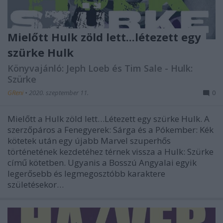
Mielőtt Hulk zöld lett...létezett egy
szürke Hulk
Könyvajánló: Jeph Loeb és Tim Sale - Hulk:
Szürke
GReni
•
2020. szeptember 11.
0
Mielőtt a Hulk zöld lett…Létezett egy szürke Hulk. A
szerzőpáros a Fenegyerek: Sárga és a Pókember: Kék
kötetek után egy újabb Marvel szuperhős
történetének kezdetéhez térnek vissza a Hulk: Szürke
című kötetben. Ugyanis a Bosszú Angyalai egyik
legerősebb és legmegosztóbb karaktere
születésekor…