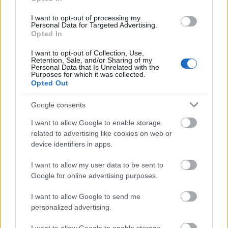
I want to opt-out of processing my
Megérkezett a folytatása a New York Times
Personal Data for Targeted Advertising.
bestseller Madarak a dobozban című regénynek,
Opted In
amelyből rekordnézettségű Netflix-adaptáció
I want to opt-out of Collection, Use,
készült Sandra Bullock főszereplésével! Megtudjuk
Retention, Sale, and/or Sharing of my
mi történt Malorie-vel és a gyerekkel azóta, hogy
Personal Data that Is Unrelated with the
Purposes for which it was collected.
túlélték az utat a folyón. Josh Malerman a semmiből
Opted Out
robbant be a…
Google consents
I want to allow Google to enable storage
related to advertising like cookies on web or
device identifiers in apps.
I want to allow my user data to be sent to
Google for online advertising purposes.
I want to allow Google to send me
personalized advertising.