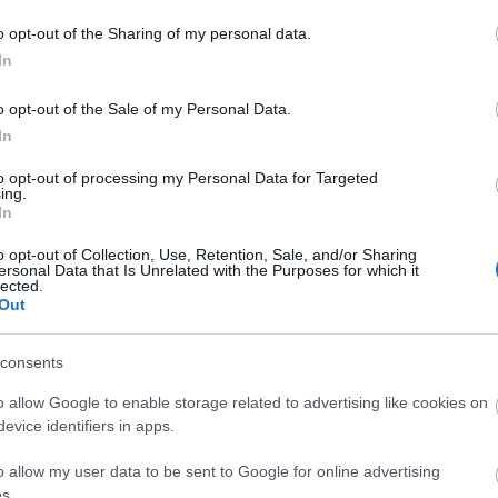
2
komment
Tetszik
0
o opt-out of the Sharing of my personal data.
ralás
könyvajánló
látnivalók
tópart
2019
Olaszország
A
In
20
20
o opt-out of the Sale of my Personal Data.
20
In
20
20
to opt-out of processing my Personal Data for Targeted
20
ing.
20
In
20
20
o opt-out of Collection, Use, Retention, Sale, and/or Sharing
20
ersonal Data that Is Unrelated with the Purposes for which it
20
lected.
To
Out
E
consents
o allow Google to enable storage related to advertising like cookies on
S
evice identifiers in apps.
GR
Ar
o allow my user data to be sent to Google for online advertising
Ku
s.