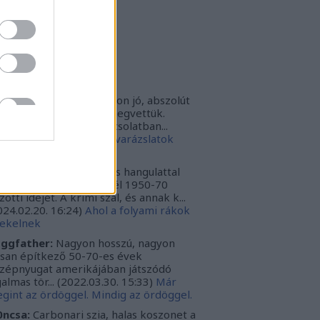
rbonari
(
profil
)
bitron79
(
profil
)
zzy1
(
profil
)
uka
(
profil
)
iss topikok
nki030:
A játék az nagyon jó, abszolút
m bántuk meg, hogy megvettük.
szont a leírásoddal kapcsolatban...
024.12.10. 16:38
)
Sötét varázslatok
védése - Párbajszakkör
ggfather:
Nagyon erős hangulattal
zza az amerikai mélydél 1950-70
zötti idejét. A krimi szál, és annak k...
024.02.20. 16:24
)
Ahol a folyami rákok
ekelnek
ggfather:
Nagyon hosszú, nagyon
ssan építkező 50-70-es évek
zépnyugat amerikájában játszódó
galmas tör...
(
2022.03.30. 15:33
)
Már
gint az ördöggel. Mindig az ördöggel.
ncsa:
Carbonari szia, halas koszonet a