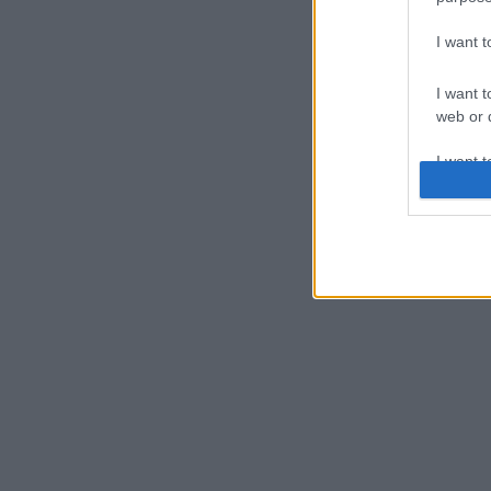
I want 
I want t
web or d
I want t
or app.
I want t
I want t
authenti