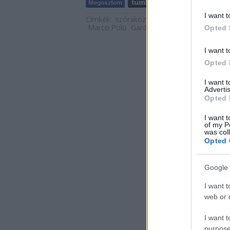
I want t
Címkék:
szórakozás
utazás
útikönyv
nya
Marco Polo
Garda-tó
Corvina Kiadó
Opted 
I want t
Opted 
I want 
Advertis
Opted 
I want t
of my P
was col
Opted 
Google 
I want t
web or d
I want t
purpose