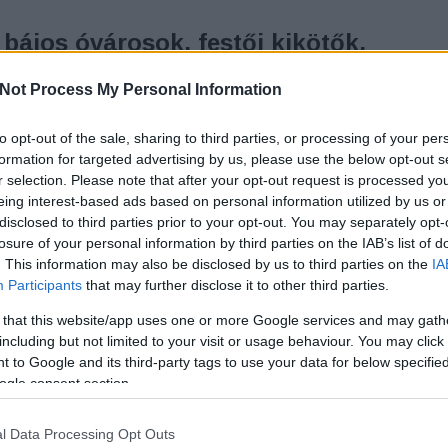
, bájos óvárosok, festői kikötők,
K
Not Process My Personal Information
to opt-out of the sale, sharing to third parties, or processing of your per
 Polo)
T
formation for targeted advertising by us, please use the below opt-out s
da-tavat választani üdülésünk célpontjául?Déli
r selection. Please note that after your opt-out request is processed y
rosok, pálmák, ciprusok, olajfák,számos vár,
eing interest-based ads based on personal information utilized by us or
galmas kulturális látnivalók, festői kikötők,ropogós
disclosed to third parties prior to your opt-out. You may separately opt-
gylalt, ízletes vörösbor.Soroljam…
losure of your personal information by third parties on the IAB’s list of
. This information may also be disclosed by us to third parties on the
IA
Participants
that may further disclose it to other third parties.
 that this website/app uses one or more Google services and may gath
including but not limited to your visit or usage behaviour. You may click 
 to Google and its third-party tags to use your data for below specifi
TOVÁBB
ogle consent section.
l Data Processing Opt Outs