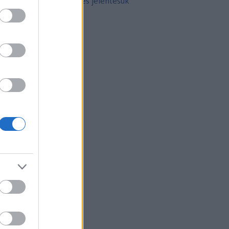
10 népszerű tetoválás és jelentésük
rchívum
21 február
(
8
)
21 január
(
31
)
20 december
(
41
)
20 november
(
32
)
20 október
(
35
)
20 szeptember
(
30
)
20 augusztus
(
31
)
20 július
(
31
)
20 június
(
29
)
20 május
(
31
)
20 április
(
30
)
vább
...
gyéb
zerzők
eni
(
profil
)
thur Arthurus
(
profil
)
ltúrPara
(
profil
)